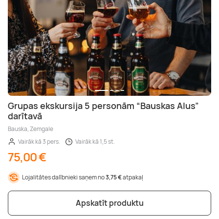
Grupas ekskursija 5 personām “Bauskas Alus”
darītavā
Bauska, Zemgale
Vairāk kā 3 pers.
Vairāk kā 1,5 st.
75,00 €
Lojalitātes dalībnieki saņem no
3,75 €
atpakaļ
Apskatīt produktu