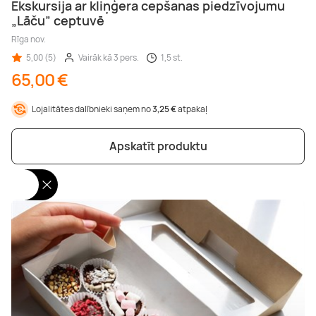
Ekskursija ar kliņģera cepšanas piedzīvojumu
„Lāču” ceptuvē
Rīga nov.
5,00 (5)
Vairāk kā 3 pers.
1,5 st.
65,00 €
Lojalitātes dalībnieki saņem no
3,25 €
atpakaļ
Apskatīt produktu