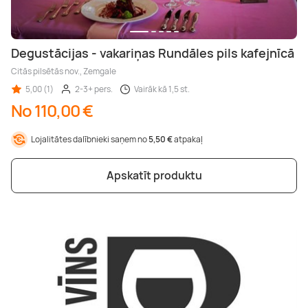
Degustācijas - vakariņas Rundāles pils kafejnīcā
Citās pilsētās nov., Zemgale
5,00 (1)
2-3+ pers.
Vairāk kā 1,5 st.
No 110,00 €
Lojalitātes dalībnieki saņem no
5,50 €
atpakaļ
Apskatīt produktu