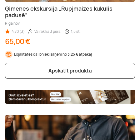
Ģimenes ekskursija „Rupjmaizes kukulis
padusē“
Rīga nov.
4,70 (3)
Vairāk kā 3 pers.
1,5 st.
65,00 €
Lojalitātes dalībnieki saņem no
3,25 €
atpakaļ
Apskatīt produktu