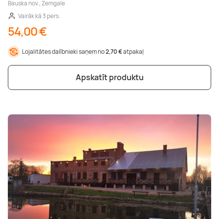
Bauska nov., Zemgale
Vairāk kā 3 pers.
54,00 €
Lojalitātes dalībnieki saņem no
2,70 €
atpakaļ
Apskatīt produktu