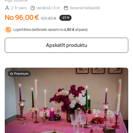
Rīga, Vidzeme
2-3+ pers.
Vairāk kā 1,5 st.
Rezervē tiešsaistē
No 96,00 €
125,85 €
-23 %
Lojalitātes dalībnieki saņem no
4,80 €
atpakaļ
Apskatīt produktu
Premium