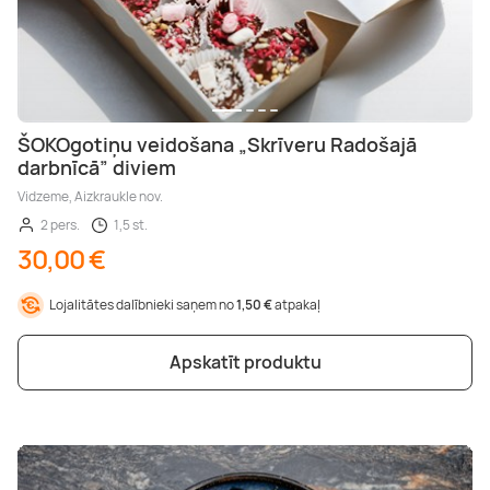
ŠOKOgotiņu veidošana „Skrīveru Radošajā
darbnīcā” diviem
Vidzeme, Aizkraukle nov.
2 pers.
1,5 st.
30,00 €
Lojalitātes dalībnieki saņem no
1,50 €
atpakaļ
Apskatīt produktu