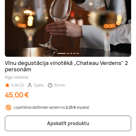
Vīnu degustācija vinotēkā „Chateau Verdens” 2
personām
Rīga, Vidzeme
5,00 (2)
2 pers.
30 min.
45,00 €
Lojalitātes dalībnieki saņem no
2,25 €
atpakaļ
Apskatīt produktu