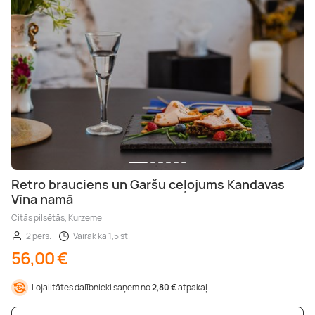
Retro brauciens un Garšu ceļojums Kandavas
Vīna namā
Citās pilsētās, Kurzeme
2 pers.
Vairāk kā 1,5 st.
56,00 €
Lojalitātes dalībnieki saņem no
2,80 €
atpakaļ