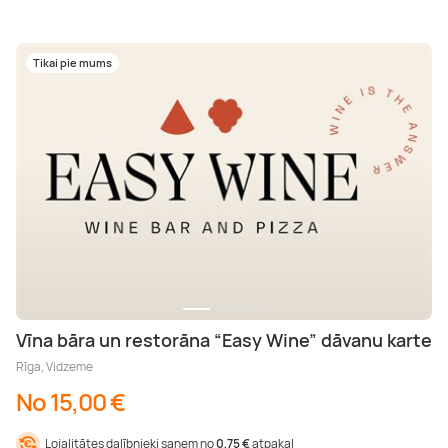
Tikai pie mums
Vīna bāra un restorāna “Easy Wine” dāvanu karte
Rīga, Vidzeme
No 15,00 €
Lojalitātes dalībnieki saņem no
0,75 €
atpakaļ