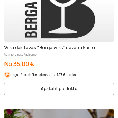
Vīna darītavas “Berga vīns” dāvanu karte
Valmiera nov., Vidzeme
No 35,00 €
Lojalitātes dalībnieki saņem no
1,75 €
atpakaļ
Apskatīt produktu