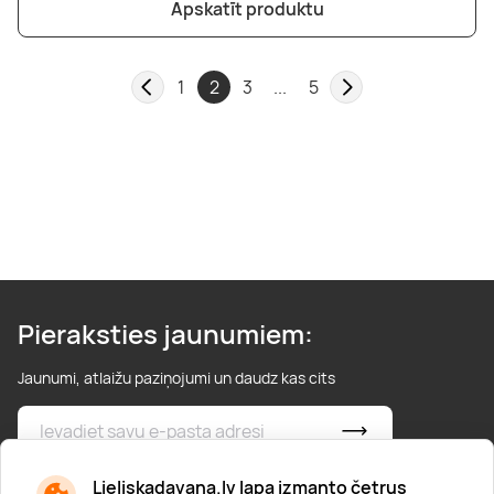
Apskatīt produktu
1
2
3
...
5
Pieraksties jaunumiem:
Jaunumi, atlaižu paziņojumi un daudz kas cits
* Esmu iepazinies/usies ar
privātuma politiku
Lieliskadavana.lv lapa izmanto četrus