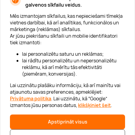
galvenos sīkfailu veidus.
Mēs izmantojam sīkfailus, kas nepieciešami tīmekļa
vietnes darbībai, kā arī analītikas, funkcionālos un
mārketinga (reklāmas) sīkfailus.
Ar jūsu piekrišanu sīkfaili un mobilie identifikatori
Par "Lieliska dāvana"
tiek izmantoti:
Karjera
lai personalizētu saturu un reklāmas;
Blogs
lai rādītu personalizētu un nepersonalizētu
reklāmu, kā arī mērītu tās efektivitāti
Uzņēmumiem
(piemēram, konversijas).
Lojalitātes klubs 💸
Lai uzzinātu plašāku informāciju, kā arī mainītu vai
atjaunotu savas preferences, apmeklējiet:
Privātuma politika
. Lai uzzinātu, kā “Google”
Palīdzība
izmantos jūsu personas datus,
klikšķiniet šeit
.
“GERA DOVANA” GRUPA
Apstiprināt visus