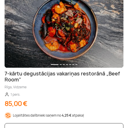
7-kārtu degustācijas vakariņas restorānā „Beef
Room”
Rīga, Vidzeme
1 pers.
85,00 €
Lojalitātes dalībnieki saņem no
4,25 €
atpakaļ