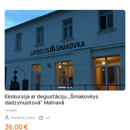
Ekskursija ar degustāciju „Šmakovkys
dadzynuotovā” Malnavā
Latgale
Vairāk kā 3 pers.
1 st.
36,00 €