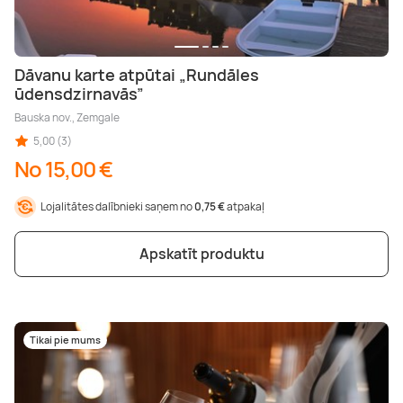
Dāvanu karte atpūtai „Rundāles
ūdensdzirnavās”
Bauska nov., Zemgale
5,00 (3)
No 15,00 €
Lojalitātes dalībnieki saņem no
0,75 €
atpakaļ
Apskatīt produktu
Tikai pie mums