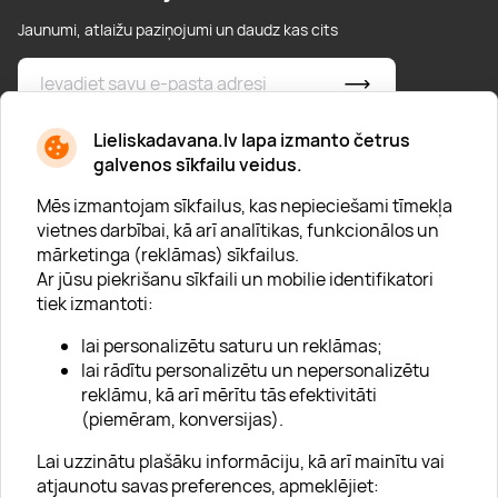
Jaunumi, atlaižu paziņojumi un daudz kas cits
* Esmu iepazinies/usies ar
privātuma politiku
Lieliskadavana.lv lapa izmanto četrus
galvenos sīkfailu veidus.
Mēs izmantojam sīkfailus, kas nepieciešami tīmekļa
vietnes darbībai, kā arī analītikas, funkcionālos un
mārketinga (reklāmas) sīkfailus.
Ar jūsu piekrišanu sīkfaili un mobilie identifikatori
Par "Lieliska dāvana"
tiek izmantoti:
Karjera
lai personalizētu saturu un reklāmas;
Blogs
lai rādītu personalizētu un nepersonalizētu
reklāmu, kā arī mērītu tās efektivitāti
Uzņēmumiem
(piemēram, konversijas).
Lojalitātes klubs 💸
Lai uzzinātu plašāku informāciju, kā arī mainītu vai
atjaunotu savas preferences, apmeklējiet: