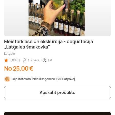
Meistarklase un ekskursija - degustācija
„Latgales šmakovka"
Latgale
5,00 (1)
1-2 pers.
1 st.
No 25,00 €
Lojalitātes dalībnieki saņem no
1,25 €
atpakaļ
Apskatīt produktu