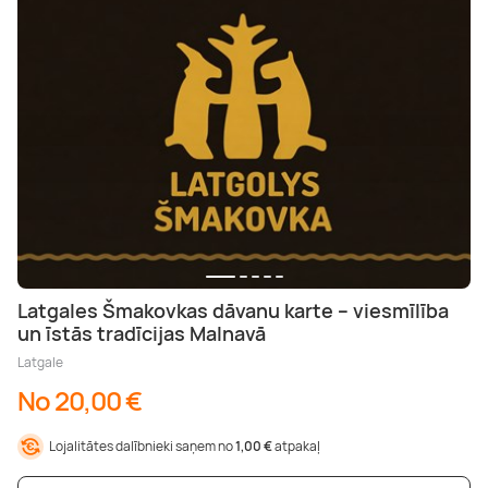
Latgales Šmakovkas dāvanu karte – viesmīlība
un īstās tradīcijas Malnavā
Latgale
No 20,00 €
Lojalitātes dalībnieki saņem no
1,00 €
atpakaļ