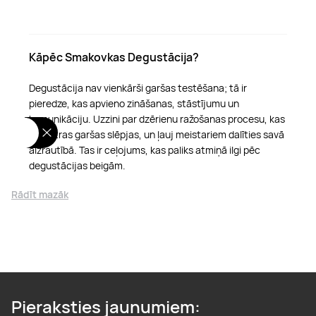
Kāpēc Smakovkas Degustācija?
Degustācija nav vienkārši garšas testēšana; tā ir
pieredze, kas apvieno zināšanas, stāstījumu un
komunikāciju. Uzzini par dzērienu ražošanas procesu, kas
aiz katras garšas slēpjas, un ļauj meistariem dalīties savā
aizrautībā. Tas ir ceļojums, kas paliks atmiņā ilgi pēc
degustācijas beigām.
Rādīt mazāk
Pieraksties jaunumiem: