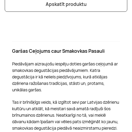
Apskatīt produktu
Garšas Ceļojums caur Smakovkas Pasauli
Piedāvājam aizraujošu iespēju doties garšas ceļojumā ar
smakovkas degustācijas piedāvājumiem. Katra
degustācija ir kā neliels piedzīvojums, kurā atklājas
dzēriena ražošanas tradīcijas, stāsti un, protams,
unikālas garšas.
Tas ir brīnišķīgs veids, kā izglītot sevi par Latvijas dzērienu
kultūru un atklāt, kā meistari savā amatā radījuši šos
brīnumainos dzērienus. Neatkarīgi no tā, vai meklē
dāvanu kādam īpašam vai vēlies pats izmēģināt ko jaunu,
smakovkas degustācija piedāvā neaizmirstamu pieredzi.