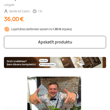
Latgale
Vairāk kā 3 pers.
1 st.
36,00 €
Lojalitātes dalībnieki saņem no
1,80 €
atpakaļ
Apskatīt produktu