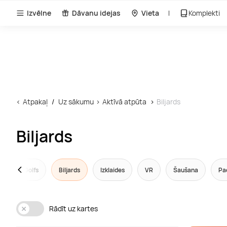
Izvēlne
Dāvanu idejas
Vieta
Komplekti
Atpakaļ
Uz sākumu
Aktīvā atpūta
Biljards
Biljards
gs
Golfs
Biljards
Izklaides
VR
Šaušana
Pad
Rādīt uz kartes