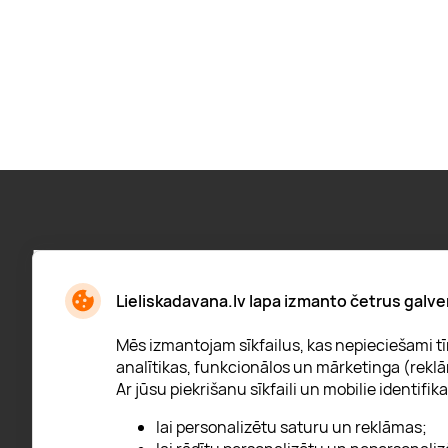
Pieraksties jaunumiem:
Jaunumi, atlaižu paziņojumi un daudz kas cits
Lieliskadavana.lv lapa izmanto četrus galve
Mēs izmantojam sīkfailus, kas nepieciešami tīm
analītikas, funkcionālos un mārketinga (reklā
Ar jūsu piekrišanu sīkfaili un mobilie identifika
* Esmu iepazinies/usies ar
privātuma politiku
lai personalizētu saturu un reklāmas;