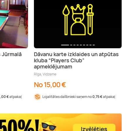
s Jūrmalā
Dāvanu karte izklaides un atpūtas
kluba “Players Club”
apmeklējumam
Rīga, Vidzeme
No 15,00 €
1,00 €
atpakaļ
Lojalitātes dalībnieki saņem no
0,75 €
atpakaļ