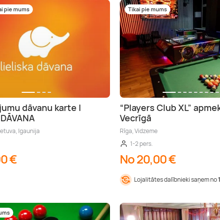
ai pie mums
Tikai pie mums
jumu dāvanu karte |
“Players Club XL” apme
A DĀVANA
Vecrīgā
ietuva, Igaunija
Rīga, Vidzeme
1-2 pers.
00 €
No 20,00 €
Lojalitātes dalībnieki saņem no
mums