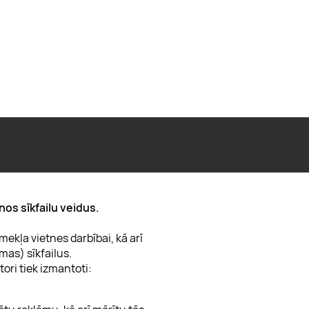
Par "Lieliska dāvana"
nos sīkfailu veidus.
Karjera
ekļa vietnes darbībai, kā arī
Blogs
mas) sīkfailus.
Uzņēmumiem
tori tiek izmantoti:
Lojalitātes klubs 💸