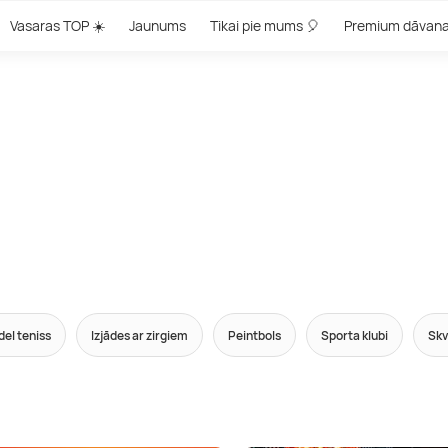
Vasaras TOP ☀️
Jaunums
Tikai pie mums 🎈
Premium dāvan
el teniss
Izjādes ar zirgiem
Peintbols
Sporta klubi
Skv