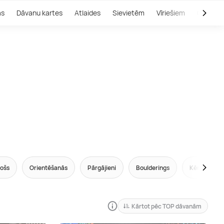
as
Dāvanu kartes
Atlaides
Sievietēm
Vīriešiem
Outlet
ošs
Orientēšanās
Pārgājieni
Boulderings
Kērlings
Kārtot pēc TOP dāvanām