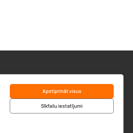
Palīdzība
“GERA DOVANA” GRUPA
Apstiprināt visus
F.A.Q.
geradovana.lt
Piegāde
superprezenty.pl
Sīkfailu iestatījumi
Pirkt veikalā
bookitnow.lt
Pirkšanas noteikumi