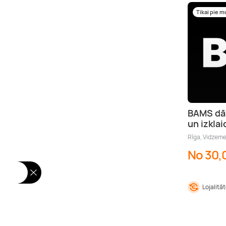
Tikai pie 
BAMS dāv
un izklai
Rīga, Vidzem
No 30,
Lojalitā