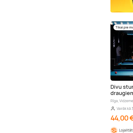
Tikai pie 
Divu stun
draugiem
Rīga, Vidzem
Vairāk kā 
44,00 
Lojalitā