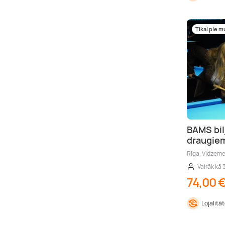
Tikai pie 
BAMS bil
draugie
Rīga, Vidzem
Vairāk kā 
74,00 
Lojalitā