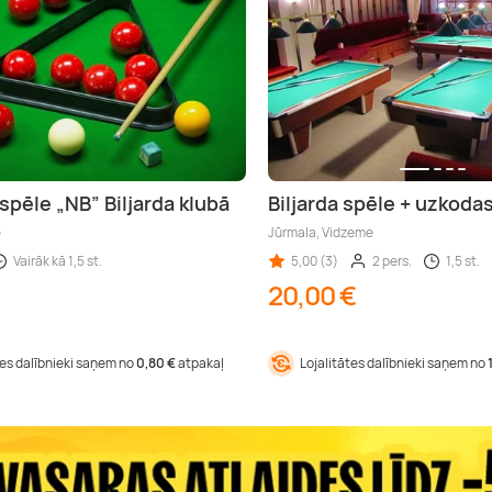
spēle „NB” Biljarda klubā
Biljarda spēle + uzkoda
e
Jūrmala, Vidzeme
Vairāk kā 1,5 st.
5,00 (3)
2 pers.
1,5 st.
20,00 €
tes dalībnieki saņem no
0,80 €
atpakaļ
Lojalitātes dalībnieki saņem no