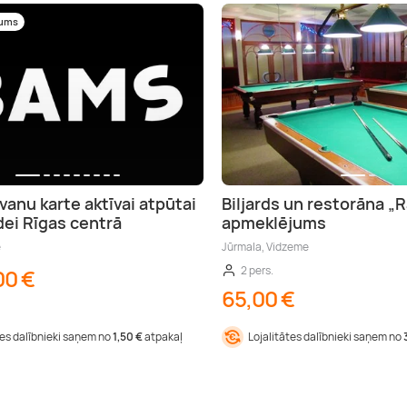
mums
anu karte aktīvai atpūtai
Biljards un restorāna 
dei Rīgas centrā
apmeklējums
e
Jūrmala, Vidzeme
2 pers.
00 €
65,00 €
tes dalībnieki saņem no
1,50 €
atpakaļ
Lojalitātes dalībnieki saņem no