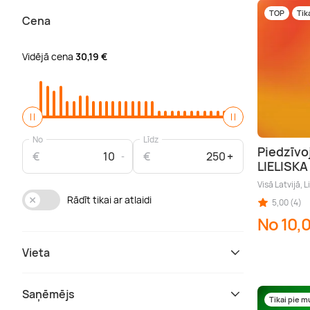
TOP
Tik
Cena
Vidējā cena
30,19 €
No
Līdz
Piedzīvo
€
€
LIELISK
Visā Latvijā, L
Rādīt tikai ar atlaidi
5,00 (4)
No 10,
Vieta
Saņēmējs
Tikai pie 