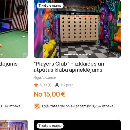
Tikai pie mums
klējums
“Players Club” – izklaides un
atpūtas kluba apmeklējums
Rīga, Vidzeme
5,00 (1)
1-2 pers.
No 15,00 €
1,00 €
atpakaļ
Lojalitātes dalībnieki saņem no
0,75 €
atpakaļ
Tikai pie mums