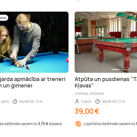
mums
jarda apmācība ar treneri
Atpūta un pusdienas "T
m un ģimenei
Kļavas"
e
Jūrmala, Vidzeme
3 pers.
Vairāk kā 1,5 st.
2 pers.
Vairāk kā 1,5 st.
€
39,00 €
tes dalībnieki saņem no
3,70 €
atpakaļ
Lojalitātes dalībnieki saņem no