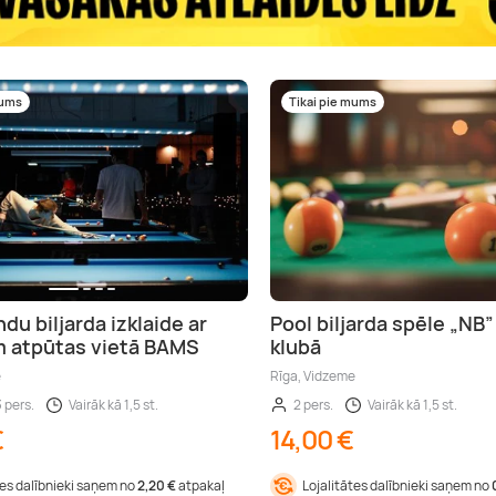
mums
Tikai pie mums
du biljarda izklaide ar
Pool biljarda spēle „NB”
 atpūtas vietā BAMS
klubā
e
Rīga, Vidzeme
3 pers.
Vairāk kā 1,5 st.
2 pers.
Vairāk kā 1,5 st.
€
14,00 €
tes dalībnieki saņem no
2,20 €
atpakaļ
Lojalitātes dalībnieki saņem no