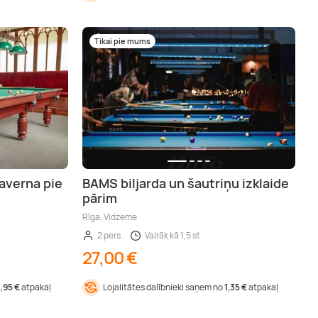
Tikai pie mums
averna pie
BAMS biljarda un šautriņu izklaide
pārim
Rīga, Vidzeme
2 pers.
Vairāk kā 1,5 st.
27,00 €
1,95 €
atpakaļ
Lojalitātes dalībnieki saņem no
1,35 €
atpakaļ