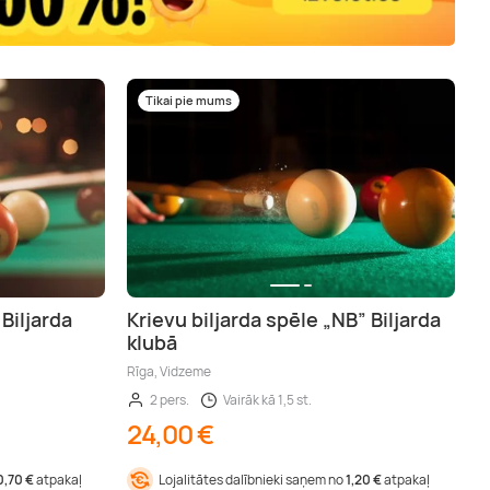
Tikai pie mums
 Biljarda
Krievu biljarda spēle „NB” Biljarda
klubā
Rīga, Vidzeme
2 pers.
Vairāk kā 1,5 st.
24,00 €
0,70 €
atpakaļ
Lojalitātes dalībnieki saņem no
1,20 €
atpakaļ