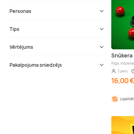
Personas
Tips
Vērtējums
Snūkera 
Rīga, Vidzem
Pakalpojuma sniedzējs
2 pers.
16,00 €
Lojalitā