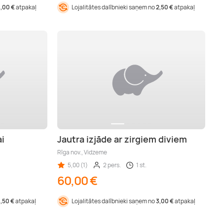
1,00 €
atpakaļ
Lojalitātes dalībnieki saņem no
2,50 €
atpakaļ
ai
Jautra izjāde ar zirgiem diviem
Rīga nov., Vidzeme
5,00 (1)
2 pers.
1 st.
60,00 €
1,50 €
atpakaļ
Lojalitātes dalībnieki saņem no
3,00 €
atpakaļ