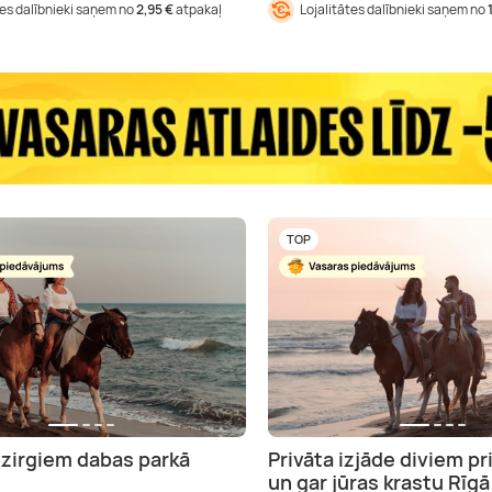
tes dalībnieki saņem no
2,95 €
atpakaļ
Lojalitātes dalībnieki saņem no
TOP
r zirgiem dabas parkā
Privāta izjāde diviem p
un gar jūras krastu Rīgā