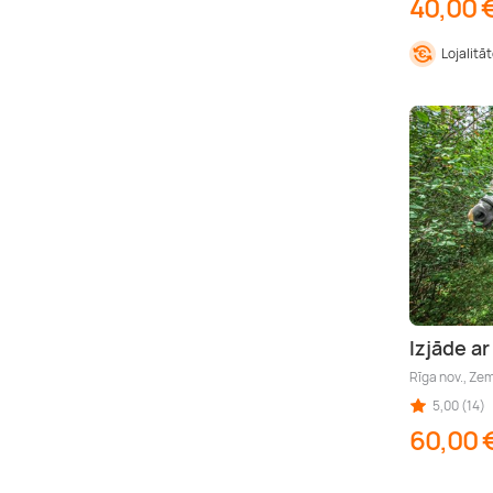
40,00 
Lojalitā
Izjāde a
Rīga nov., Ze
5,00 (14)
60,00 