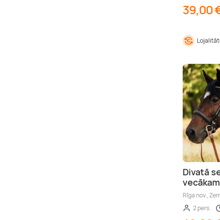
39,00 
Lojalitā
Divatā s
vecākam 
Rīga nov., Ze
2 pers.