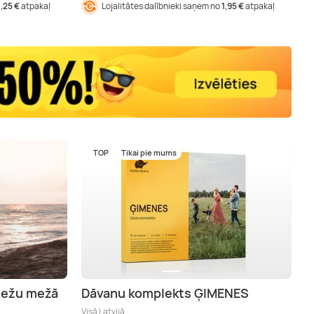
1,25 €
atpakaļ
Lojalitātes dalībnieki saņem no
1,95 €
atpakaļ
TOP
Tikai pie mums
riežu mežā
Dāvanu komplekts ĢIMENES
Visā Latvijā