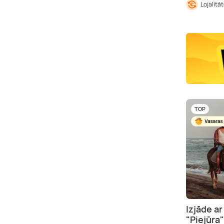
Lojalitā
TOP
Izjāde a
"Piejūra"