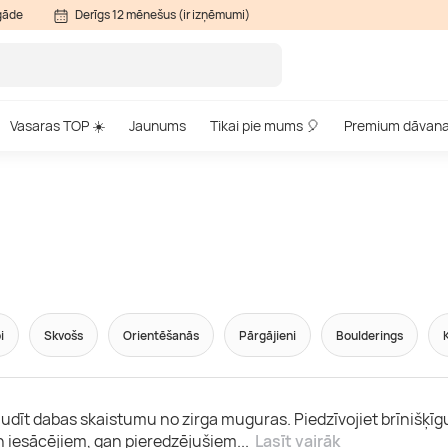
gāde
Derīgs 12 mēnešus (ir izņēmumi)
Vasaras TOP ☀️
Jaunums
Tikai pie mums 🎈
Premium dāvan
i
Skvošs
Orientēšanās
Pārgājieni
Boulderings
audīt dabas skaistumu no zirga muguras. Piedzīvojiet brīnišķīg
an iesācējiem, gan pieredzējušiem
...
Lasīt vairāk