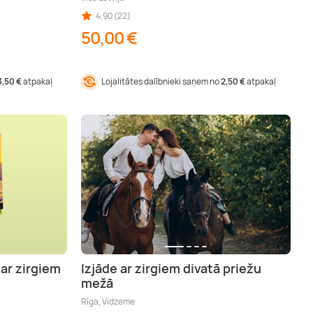
4,90 (22)
50,00 €
3,50 €
atpakaļ
Lojalitātes dalībnieki saņem no
2,50 €
atpakaļ
 ar zirgiem
Izjāde ar zirgiem divatā priežu
mežā
Rīga, Vidzeme