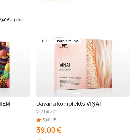
2,40 €
atpakaļ
TOP
Tikai pie mums
NIEM
Dāvanu komplekts VIŅAI
Visā Latvijā
5,00 (15)
39,00 €