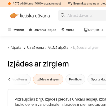
4.7/5 vērtējums (4000+ atsauksmes)
Bezmaksas maiņa un pie
Izvēlne
Dāvanu idejas
Vieta
Komplekti
Atpakaļ
Uz sākumu
Aktīvā atpūta
Izjādes ar zirgiem
Izjādes ar zirgiem
a
Padel teniss
Izjādes ar zirgiem
Peintbols
Sporta klub
Aizraujošas zirgu izjādes piedāvā unikālu iespēju izb
lauku ceļiem vai pludmalēm. Izjādes ir piemērotas g