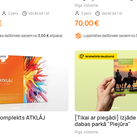
e
Rīga, Vidzeme
2 pers.
Vairāk kā 1 st.
2 pers.
Vairāk kā 1 st.
€
70,00 €
tes dalībnieki saņem no
3,00 €
atpakaļ
Lojalitātes dalībnieki saņem no
mums
komplekts ATKLĀJ
[Tikai ar piegādi] Izjāde
dabas parkā "Piejūra"
Rīga, Vidzeme