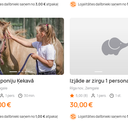
tes dalībnieki saņem no
3,00 €
atpakaļ
Lojalitātes dalībnieki saņem no
 poniju Ķekavā
Izjāde ar zirgu 1 person
mgale
Rīga nov., Zemgale
1 pers.
30 min.
5,00 (8)
1 pers.
1 st.
00 €
30,00 €
tes dalībnieki saņem no
1,00 €
atpakaļ
Lojalitātes dalībnieki saņem no