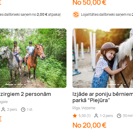
€
No 50,00 €
tes dalībnieki saņem no
2,00 €
atpakaļ
Lojalitātes dalībnieki saņem no
r zirgiem 2 personām
Izjāde ar poniju bērnie
parkā “Piejūra”
mgale
Rīga, Vidzeme
2 pers.
1 st.
5,00 (1)
1-2 pers.
30 min
€
No 20,00 €