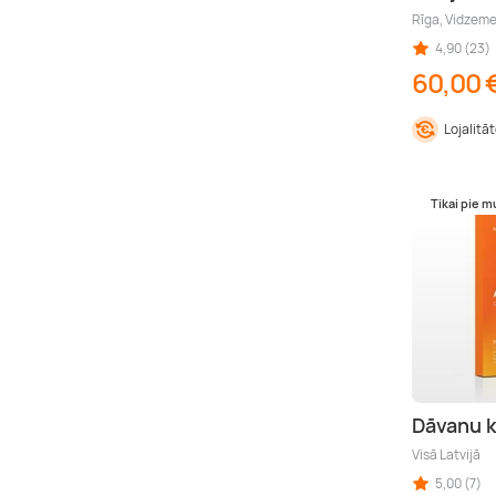
Rīga, Vidzem
4,90 (23)
60,00 
Lojalitā
Tikai pie 
Dāvanu 
Visā Latvijā
5,00 (7)