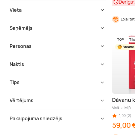
Derīgs:
Vieta
Lojalitā
Saņēmējs
TOP
Tik
Personas
Naktis
Tips
Dāvanu 
Vērtējums
Visā Latvijā
4,90 (2)
Pakalpojuma sniedzējs
59,00 