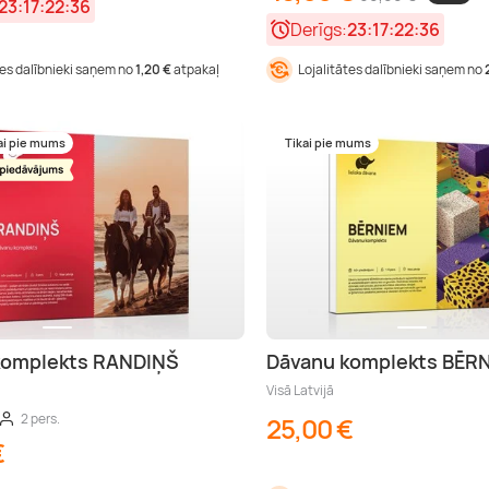
23:17:22:35
Derīgs:
23:17:22:35
tes dalībnieki saņem no
1,20 €
atpakaļ
Lojalitātes dalībnieki saņem no
ai pie mums
Tikai pie mums
komplekts RANDIŅŠ
Dāvanu komplekts BĒR
Visā Latvijā
2 pers.
25,00 €
€