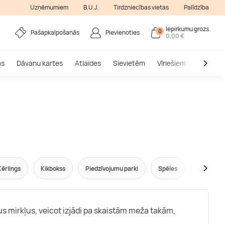
Uzņēmumiem
B.U.J.
Tirdzniecības vietas
Palīdzība
Iepirkumu grozs
0
Pašapkalpošanās
Pievienoties
0,00 €
as
Dāvanu kartes
Atlaides
Sievietēm
Vīriešiem
Outlet
Kērlings
Kikbokss
Piedzīvojumu parki
Spēles
Sports
us mirkļus, veicot izjādi pa skaistām meža takām,