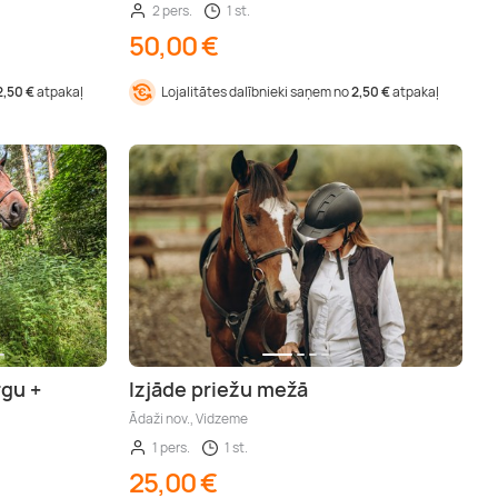
2 pers.
1 st.
50,00 €
2,50 €
atpakaļ
Lojalitātes dalībnieki saņem no
2,50 €
atpakaļ
rgu +
Izjāde priežu mežā
Ādaži nov., Vidzeme
1 pers.
1 st.
25,00 €