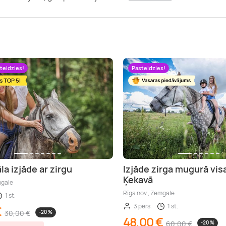
teidzies!
Pasteidzies!
la izjāde ar zirgu
Izjāde zirga mugurā vis
Ķekavā
mgale
Rīga nov., Zemgale
1 st.
3 pers.
1 st.
€
30,00 €
-20 %
48,00 €
60,00 €
-20 %