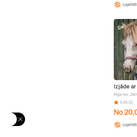
Lojalitā
Izjāde ar
Rīga nov., Ze
5,00 (2)
No 20,
Lojalitā