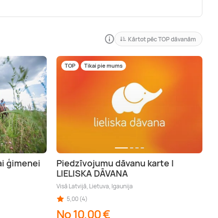
Kārtot pēc TOP dāvanām
TOP
Tikai pie mums
ai ģimenei
Piedzīvojumu dāvanu karte |
LIELISKA DĀVANA
Visā Latvijā, Lietuva, Igaunija
5,00 (4)
No 10,00 €