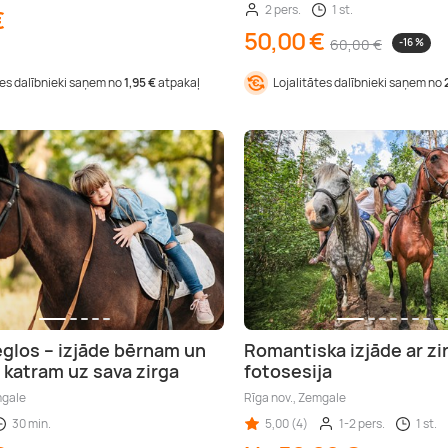
2 pers.
1 st.
€
50,00 €
60,00 €
-16 %
tes dalībnieki saņem no
1,95 €
atpakaļ
Lojalitātes dalībnieki saņem no
eglos – izjāde bērnam un
Romantiska izjāde ar zi
katram uz sava zirga
fotosesija
mgale
Rīga nov., Zemgale
30 min.
5,00 (4)
1-2 pers.
1 st.