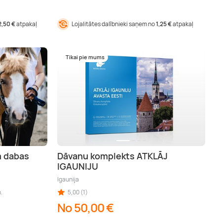
2,50 €
atpakaļ
Lojalitātes dalībnieki saņem no
1,25 €
atpakaļ
Tikai pie mums
m dabas
Dāvanu komplekts ATKLĀJ
IGAUNIJU
Igaunija
.
5,00 (1)
No 50,00 €