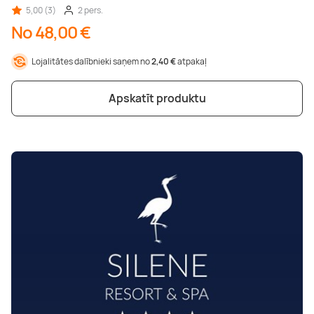
5,00 (3)
2 pers.
No 48,00 €
Lojalitātes dalībnieki saņem no
2,40 €
atpakaļ
Apskatīt produktu