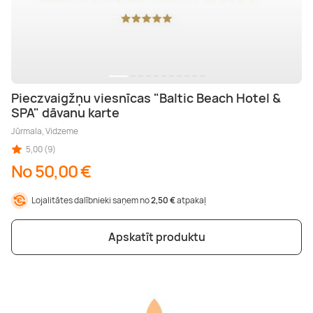
Pieczvaigžņu viesnīcas "Baltic Beach Hotel &
SPA" dāvanu karte
Jūrmala, Vidzeme
5,00 (9)
No 50,00 €
Lojalitātes dalībnieki saņem no
2,50 €
atpakaļ
Apskatīt produktu