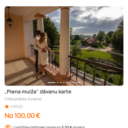
„Piena muiža” dāvanu karte
Citās pilsētās, Kurzeme
4,50 (2)
No 100,00 €
Lojalitātes dalībnieki saņem no
5,00 €
atpakaļ