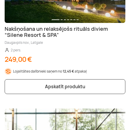
Nakšņošana un relaksējošs rituāls diviem
“Silene Resort & SPA”
Daugavpils nov., Latgale
2 pers.
249,00 €
Lojalitātes dalībnieki saņem no
12,45 €
atpakaļ
Apskatīt produktu