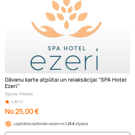
Dāvanu karte atpūtai un relaksācijai “SPA Hotel
Ezeri”
Sigulda, Vidzeme
4,80 (1)
No 25,00 €
Lojalitātes dalībnieki saņem no
1,25 €
atpakaļ