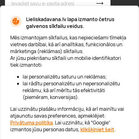
* Esmu iepazinies/usies ar
privātuma politiku
Lieliskadavana.lv lapa izmanto četrus
galvenos sīkfailu veidus.
Mēs izmantojam sīkfailus, kas nepieciešami tīmekļa
vietnes darbībai, kā arī analītikas, funkcionālos un
mārketinga (reklāmas) sīkfailus.
Ar jūsu piekrišanu sīkfaili un mobilie identifikatori
Par "Lieliska dāvana"
tiek izmantoti:
Karjera
lai personalizētu saturu un reklāmas;
Blogs
lai rādītu personalizētu un nepersonalizētu
reklāmu, kā arī mērītu tās efektivitāti
Uzņēmumiem
(piemēram, konversijas).
Lojalitātes klubs 💸
Lai uzzinātu plašāku informāciju, kā arī mainītu vai
atjaunotu savas preferences, apmeklējiet:
Privātuma politika
. Lai uzzinātu, kā “Google”
Palīdzība
izmantos jūsu personas datus,
klikšķiniet šeit
.