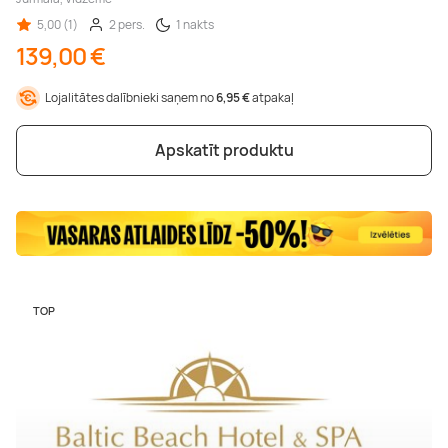
5,00 (1)
2 pers.
1 nakts
139,00 €
Lojalitātes dalībnieki saņem no
6,95 €
atpakaļ
Apskatīt produktu
TOP