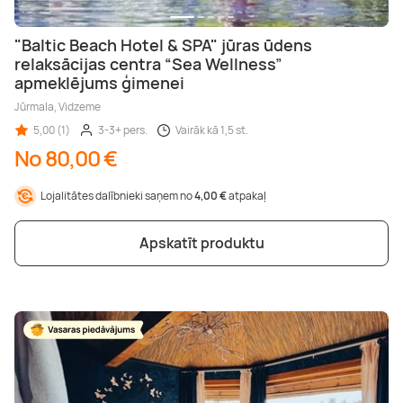
"Baltic Beach Hotel & SPA" jūras ūdens
relaksācijas centra “Sea Wellness”
apmeklējums ģimenei
Jūrmala, Vidzeme
5,00 (1)
3-3+ pers.
Vairāk kā 1,5 st.
No 80,00 €
Lojalitātes dalībnieki saņem no
4,00 €
atpakaļ
Apskatīt produktu