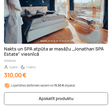
Nakts un SPA atpūta ar masāžu „Jonathan SPA
Estate” viesnīcā
Vidzeme
2 pers.
1 nakts
310,00 €
Lojalitātes dalībnieki saņem no
15,50 €
atpakaļ
Apskatīt produktu