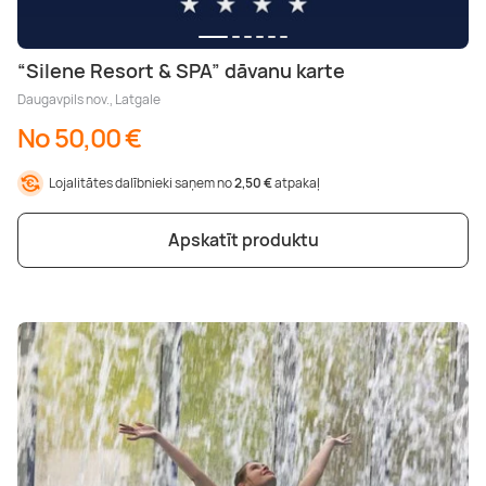
“Silene Resort & SPA” dāvanu karte
Daugavpils nov., Latgale
No 50,00 €
Lojalitātes dalībnieki saņem no
2,50 €
atpakaļ
Apskatīt produktu