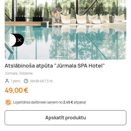
Atslābinoša atpūta "Jūrmala SPA Hotel"
Jūrmala, Vidzeme
1 pers.
Vairāk kā 1,5 st.
49,00 €
Lojalitātes dalībnieki saņem no
2,45 €
atpakaļ
Apskatīt produktu