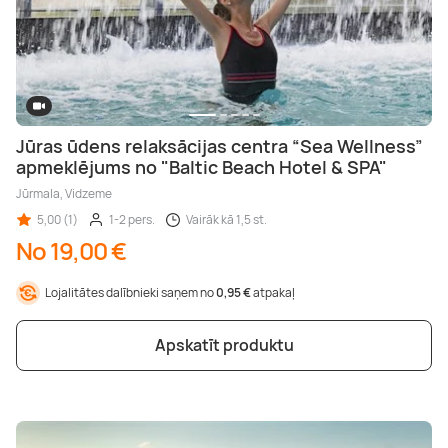
Jūras ūdens relaksācijas centra “Sea Wellness”
apmeklējums no "Baltic Beach Hotel & SPA"
Jūrmala, Vidzeme
5,00 (1)
1-2 pers.
Vairāk kā 1,5 st.
No 19,00 €
Lojalitātes dalībnieki saņem no
0,95 €
atpakaļ
Apskatīt produktu