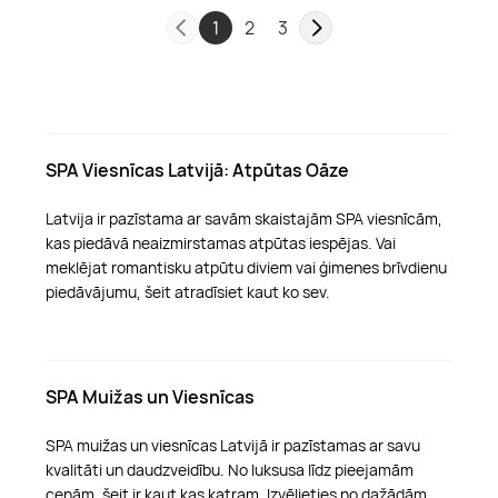
1
2
3
SPA Viesnīcas Latvijā: Atpūtas Oāze
Latvija ir pazīstama ar savām skaistajām SPA viesnīcām,
kas piedāvā neaizmirstamas atpūtas iespējas. Vai
meklējat romantisku atpūtu diviem vai ģimenes brīvdienu
piedāvājumu, šeit atradīsiet kaut ko sev.
SPA Muižas un Viesnīcas
SPA muižas un viesnīcas Latvijā ir pazīstamas ar savu
kvalitāti un daudzveidību. No luksusa līdz pieejamām
cenām, šeit ir kaut kas katram. Izvēlieties no dažādām