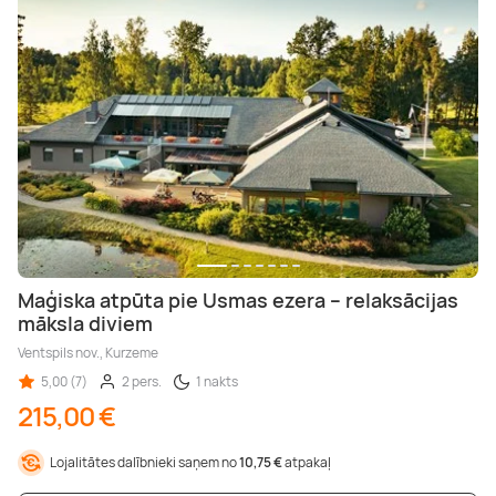
Maģiska atpūta pie Usmas ezera – relaksācijas
māksla diviem
Ventspils nov., Kurzeme
5,00 (7)
2 pers.
1 nakts
215,00 €
Lojalitātes dalībnieki saņem no
10,75 €
atpakaļ