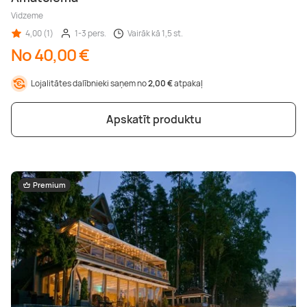
Vidzeme
4,00 (1)
1-3 pers.
Vairāk kā 1,5 st.
No 40,00 €
Lojalitātes dalībnieki saņem no
2,00 €
atpakaļ
Apskatīt produktu
Premium