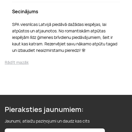
Secinājums
SPA viesnīcas Latvijā piedāvā dažādas iespējas, lai
atpūstos un atjaunotos. No romantiskām atpūtas
iespējām līdz ģimenes brīvdienu piedāvājumiem, šeit ir
kaut kas katram. Rezervējiet savu nākamo atpūtu tagad
un izbaudiet neaizmirstamu pieredzi! 🌸
Rādīt mazāk
Pieraksties jaunumiem:
Jaunumi, atlaižu paziņojumi un daudz kas cits