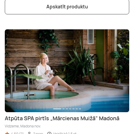
Apskatīt produktu
Atpūta SPA pirtīs „Mārcienas Muižā” Madonā
Vidzeme, Madona nov.
4,50 (2)
2 pers.
Vairāk kā 1,5 st.