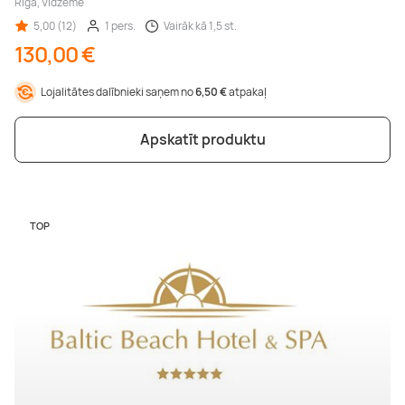
Rīga, Vidzeme
5,00 (12)
1 pers.
Vairāk kā 1,5 st.
130,00 €
Lojalitātes dalībnieki saņem no
6,50 €
atpakaļ
Apskatīt produktu
TOP