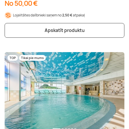
No 50,00 €
Lojalitātes dalībnieki saņem no
2,50 €
atpakaļ
Apskatīt produktu
TOP
Tikai pie mums