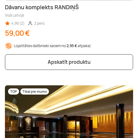
Dāvanu komplekts RANDIŅŠ
Visā Latvijā
4,90 (2)
2 pers.
59,00 €
Lojalitātes dalībnieki saņem no
2,95 €
atpakaļ
Apskatīt produktu
TOP
Tikai pie mums