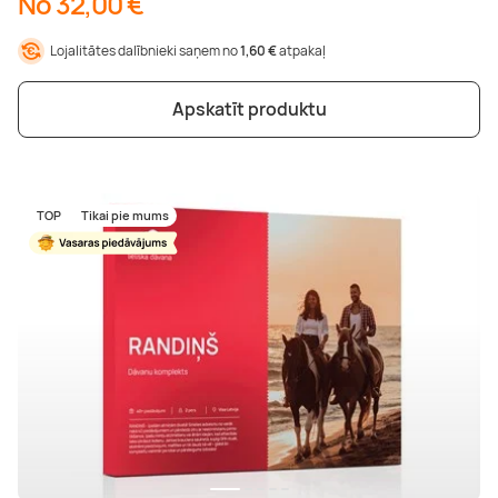
No 32,00 €
Lojalitātes dalībnieki saņem no
1,60 €
atpakaļ
Apskatīt produktu
TOP
Tikai pie mums