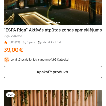
"ESPA Rīga" Aktīvās atpūtas zonas apmeklējums
Rīga, Vidzeme
5,00 (19)
1 pers.
Vairāk kā 1,5 st.
39,00 €
Lojalitātes dalībnieki saņem no
1,95 €
atpakaļ
Apskatīt produktu
TOP