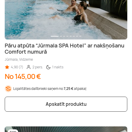
Pāru atpūta “Jūrmala SPA Hotel” ar nakšņošanu
Comfort numurā
Jūrmala, Vidzeme
4,90 (7)
2 pers.
1 nakts
No 145,00 €
Lojalitātes dalībnieki saņem no
7,25 €
atpakaļ
Apskatīt produktu