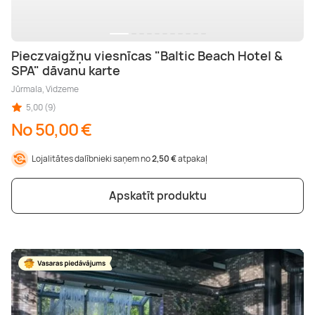
Pieczvaigžņu viesnīcas "Baltic Beach Hotel &
SPA" dāvanu karte
Jūrmala, Vidzeme
5,00 (9)
No 50,00 €
Lojalitātes dalībnieki saņem no
2,50 €
atpakaļ
Apskatīt produktu