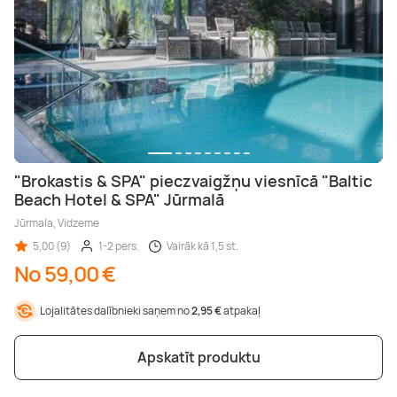
"Brokastis & SPA" pieczvaigžņu viesnīcā "Baltic
Beach Hotel & SPA" Jūrmalā
Jūrmala, Vidzeme
5,00 (9)
1-2 pers.
Vairāk kā 1,5 st.
No 59,00 €
Lojalitātes dalībnieki saņem no
2,95 €
atpakaļ
Apskatīt produktu