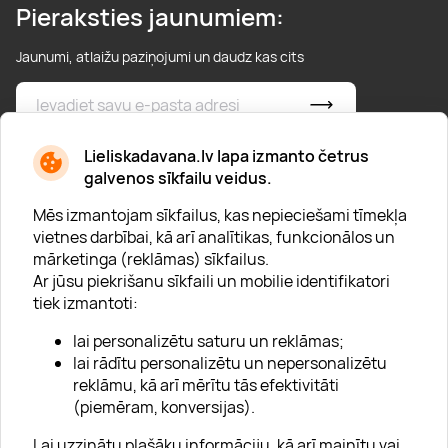
Pieraksties jaunumiem:
Jaunumi, atlaižu paziņojumi un daudz kas cits
* Esmu iepazinies/usies ar
privātuma politiku
Lieliskadavana.lv lapa izmanto četrus
galvenos sīkfailu veidus.
Mēs izmantojam sīkfailus, kas nepieciešami tīmekļa
vietnes darbībai, kā arī analītikas, funkcionālos un
mārketinga (reklāmas) sīkfailus.
Ar jūsu piekrišanu sīkfaili un mobilie identifikatori
Par "Lieliska dāvana"
tiek izmantoti:
Karjera
lai personalizētu saturu un reklāmas;
Blogs
lai rādītu personalizētu un nepersonalizētu
reklāmu, kā arī mērītu tās efektivitāti
Uzņēmumiem
(piemēram, konversijas).
Lojalitātes klubs 💸
Lai uzzinātu plašāku informāciju, kā arī mainītu vai