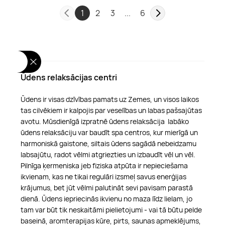
1
2
3
...
6
Ūdens relaksācijas centri
Ūdens ir visas dzīvības pamats uz Zemes, un visos laikos
tas cilvēkiem ir kalpojis par veselības un labas pašsajūtas
avotu. Mūsdienīgā izpratnē ūdens relaksācija labāko
ūdens relaksāciju var baudīt spa centros, kur mierīgā un
harmoniskā gaistone, siltais ūdens sagādā nebeidzamu
labsajūtu, radot vēlmi atgriezties un izbaudīt vēl un vēl.
Pilnīga ķermeniska jeb fiziska atpūta ir nepieciešama
ikvienam, kas ne tikai regulāri izsmeļ savus enerģijas
krājumus, bet jūt vēlmi palutināt sevi pavisam parastā
dienā. Ūdens iepriecinās ikvienu no maza līdz lielam, jo
tam var būt tik neskaitāmi pielietojumi - vai tā būtu pelde
baseinā, aromterapijas kūre, pirts, saunas apmeklējums,