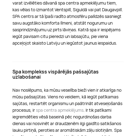
varat izvēlēties dāvanā spa centra apmeklējumu tiem,
kas vēlas to izmantot Ventspilī, Siguldā vai pat Daugavpilī.
SPA centrs ar tā īpaši radīto atmosfēru palīdzēs sasniegt
savu augstāko komforta līmeni, atstāt nogurumu un
sasprindzinājumu uz pirts lāviņas. Katrā spa ir iespējams
iegūt pavisam citu pieredzi un labsajūtu, pie viena
apceļojot skaisto Latviju un iegūstot jaunus iespaidus.
Spa komplekss vispārējās pašsajūtas
uzlabošanai
Nav noslēpums, ka mūsu veselība bieži vien ir atkarīga no
mūsu pašsajūtas. Viens no veidiem, kā iegūt patīkamas
sajūtas, restartēt organismu un paātrināt atveseļošanās
procesus, ir
spa centra apmeklējums
. Ir tik patīkami
iegremdēties vēsā baseinā pēc nogurdinošas darba
dienas vai nosvinēt ar draudzenēm ilgi gaidīto satikšanos
lauku pirtiņā, peroties ar aromātiskām zāļu slotiņām. Spa