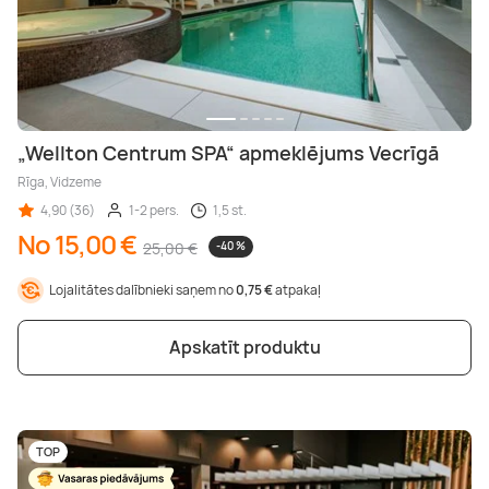
„Wellton Centrum SPA“ apmeklējums Vecrīgā
Rīga, Vidzeme
4,90 (36)
1-2 pers.
1,5 st.
No 15,00 €
25,00 €
-40 %
Lojalitātes dalībnieki saņem no
0,75 €
atpakaļ
Apskatīt produktu
TOP