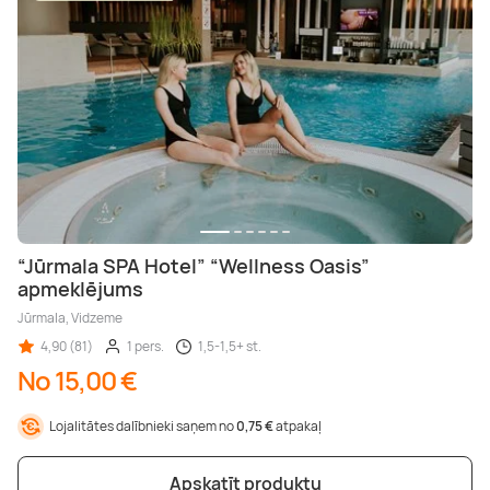
“Jūrmala SPA Hotel” “Wellness Oasis”
apmeklējums
Jūrmala, Vidzeme
4,90 (81)
1 pers.
1,5-1,5+ st.
No 15,00 €
Lojalitātes dalībnieki saņem no
0,75 €
atpakaļ
Apskatīt produktu