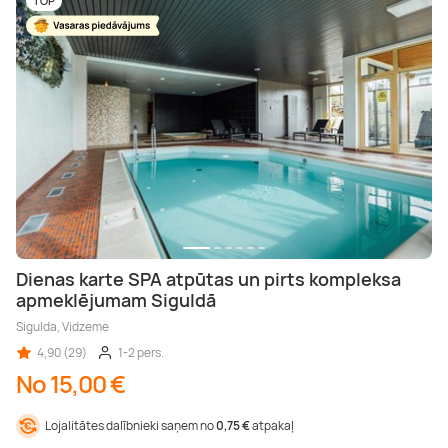
TOP
Dienas karte SPA atpūtas un pirts kompleksa
apmeklējumam Siguldā
Sigulda, Vidzeme
4,90 (29)
1-2 pers.
No 15,00 €
Lojalitātes dalībnieki saņem no
0,75 €
atpakaļ