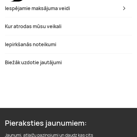
Iespējamie maksājuma veidi
Kur atrodas mūsu veikali
Iepirkšanās noteikumi
Biežāk uzdotie jautājumi
Pieraksties jaunumiem:
Jaunumi, atlaižu paziņojumi un daudz kas cits