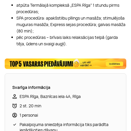
atpūta Termālajā kompleksā „ESPA Rīga” 1 stundu pirms
procedūras;
SPA procedūra: apakšstilbu pīlings un masāža; stimulējoša
muguras masāža; Express sejas procedūra; galvas masāža
(80 min);
pēc procedūras – brīvais laiks relaksācijas telpā (garda
tēja, ūdens un svaigi augļi).
Svarīga informācija
ESPA Rīga, Baznīcas iela 4A, Rīga
2 st. 20 min
1 personai
Pakalpojuma sniedzēja informācija tiks parādīta
iegādājoties dāvanu