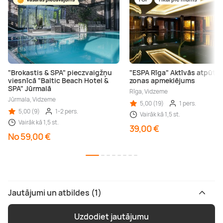
"Brokastis & SPA" pieczvaigžņu
"ESPA Rīga" Aktīvās atpūta
viesnīcā "Baltic Beach Hotel &
zonas apmeklējums
SPA" Jūrmalā
Rīga, Vidzeme
Jūrmala, Vidzeme
5,00 (19)
1 pers.
5,00 (9)
1-2 pers.
Vairāk kā 1,5 st.
Vairāk kā 1,5 st.
39,00 €
No 59,00 €
Jautājumi un atbildes (1)
Uzdodiet jautājumu