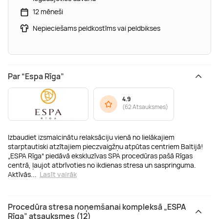
12 mēneši
Nepieciešams peldkostīms vai peldbikses
Par “Espa Rīga”
4.9
(
62 Atsauksmes
)
Izbaudiet izsmalcinātu relaksāciju vienā no lielākajiem
starptautiski atzītajiem pieczvaigžņu atpūtas centriem Baltijā!
„ESPA Rīga“ piedāvā ekskluzīvas SPA procedūras pašā Rīgas
centrā, ļaujot atbrīvoties no ikdienas stresa un saspringuma.
Aktīvās
...
Lasīt vairāk
Procedūra stresa noņemšanai kompleksā „ESPA
Rīga” atsauksmes (12)