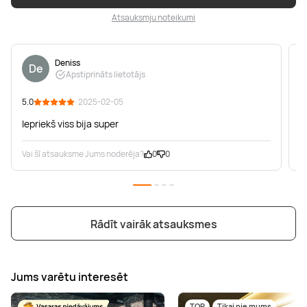
Atsauksmju noteikumi
Deniss
De
Apstiprināts lietotājs
5.0
· 2025-02-05
5
Iepriekš viss bija super
Z
Vai šī atsauksme Jums noderēja?
0
0
V
Rādīt vairāk atsauksmes
Jums varētu interesēt
TOP
Tikai pie mums