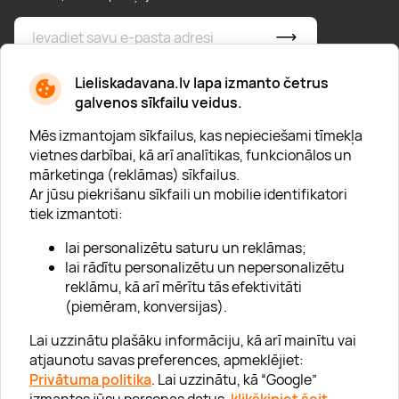
* Esmu iepazinies/usies ar
privātuma politiku
Lieliskadavana.lv lapa izmanto četrus
galvenos sīkfailu veidus.
Mēs izmantojam sīkfailus, kas nepieciešami tīmekļa
vietnes darbībai, kā arī analītikas, funkcionālos un
mārketinga (reklāmas) sīkfailus.
Ar jūsu piekrišanu sīkfaili un mobilie identifikatori
Par "Lieliska dāvana"
tiek izmantoti:
Karjera
lai personalizētu saturu un reklāmas;
Blogs
lai rādītu personalizētu un nepersonalizētu
reklāmu, kā arī mērītu tās efektivitāti
Uzņēmumiem
(piemēram, konversijas).
Lojalitātes klubs
Lai uzzinātu plašāku informāciju, kā arī mainītu vai
atjaunotu savas preferences, apmeklējiet:
Privātuma politika
. Lai uzzinātu, kā “Google”
Palīdzība