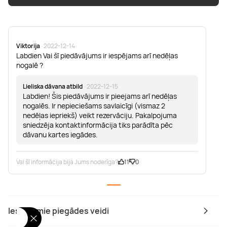
Viktorija
· 2022-12-14
Labdien Vai šī piedāvājums ir iespējams arī nedēļas
nogalē ?
Lieliska dāvana atbild
· 2022-12-15
Labdien! Šis piedāvājums ir pieejams arī nedēļas
nogalēs. Ir nepieciešams savlaicīgi (vismaz 2
nedēļas iepriekš) veikt rezervāciju. Pakalpojuma
sniedzēja kontaktinformācija tiks parādīta pēc
dāvanu kartes iegādes.
Vai šī informācija bija Jums noderīga?
11
0
Iespējamie piegādes veidi