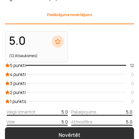
Piedāvājuma novērtējums
5.0
(12 Atsauksmes)
5 punkti
12
4 punkti
0
3 punkti
0
2 punkti
0
1 punkts
0
Viegli izmantot
5.0
Pakalpojums
5.0
Vide
5.0
Atmosfēra
5.0
Novērtēt