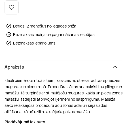
Boulderings
Citas ūdens izklaides
Mūzikas nodarbības
Tetovēšanas salons
Kērlings
Vindsērfings
Deju nodarbības
Deguna un Nabas pīrsings
Derīgs 12 mēnešus no iegādes brīža
Bezmaksas maiņa un pagarināšanas iespējas
Kikbokss
Kaitbords
Ausu caurduršana
Bezmaksas iepakojums
Piedzīvojumu parki
Procedūras vīriešiem
Apraksts
Ideāli piemērots rituāls tiem, kas cieš no stresa radītas spriedzes
muguras un plecu zonā. Procedūra sākas ar apakšstilbu pīlingu un
masāžu, tā turpinās ar stimulējošu muguras, kakla un plecu zonas
masāžu, tādējādi atbrīvojot ķermeni no saspringuma. Masāžai
seko relaksējoša procedūra acu zonas ādai un sejas ādas
attīrīšana, kā arī dziļi relaksējoša galvas masāža.
Piedāvājumā iekļauts: