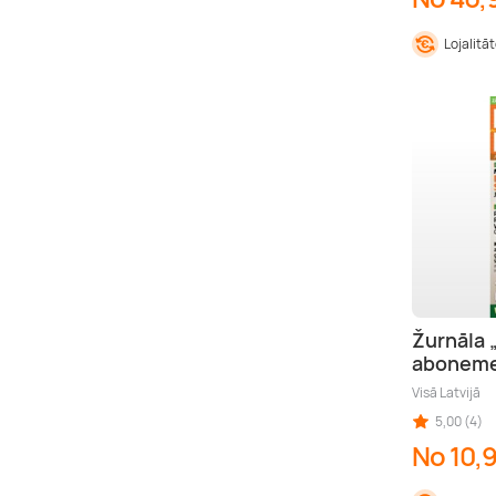
Lojalitā
Žurnāla
abonem
Visā Latvijā
5,00 (4)
No 10,