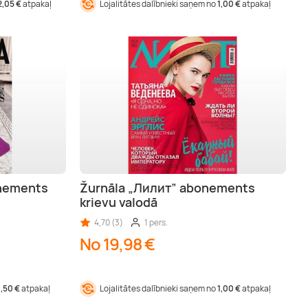
2,05 €
atpakaļ
Lojalitātes dalībnieki saņem no
1,00 €
atpakaļ
onements
Žurnāla „Лилит” abonements
krievu valodā
4,70 (3)
1 pers.
No 19,98 €
1,50 €
atpakaļ
Lojalitātes dalībnieki saņem no
1,00 €
atpakaļ