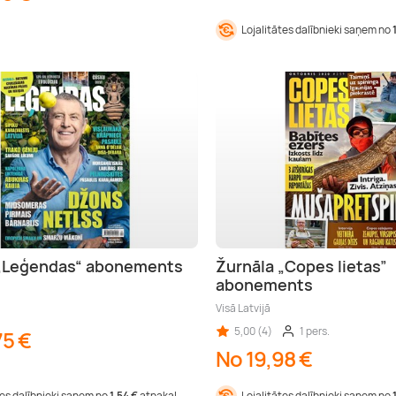
Lojalitātes dalībnieki saņem no
 „Leģendas“ abonements
Žurnāla „Copes lietas”
abonements
Visā Latvijā
5,00 (4)
1 pers.
75 €
No 19,98 €
tes dalībnieki saņem no
1,54 €
atpakaļ
Lojalitātes dalībnieki saņem no