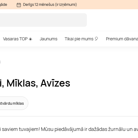
gāde
Derīgs 12 mēnešus (ir izņēmumi)
Vasaras TOP ☀️
Jaunums
Tikai pie mums 🎈
Premium dāvan
i
 Mīklas, Avīzes
tvārdu mīklas
i saviem tuvajiem! Mūsu piedāvājumā ir dažādas žurnālu un avī