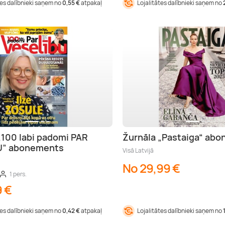
tes dalībnieki saņem no
0,55 €
atpakaļ
Lojalitātes dalībnieki saņem no
„100 labi padomi PAR
Žurnāla „Pastaiga“ ab
U” abonements
Visā Latvijā
No 29,99 €
1 pers.
9 €
tes dalībnieki saņem no
0,42 €
atpakaļ
Lojalitātes dalībnieki saņem no