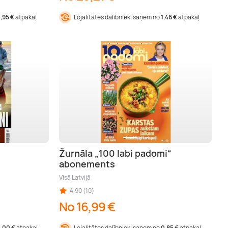
1,95 €
atpakaļ
Lojalitātes dalībnieki saņem no
1,46 €
atpakaļ
Žurnāla „100 labi padomi“
abonements
Visā Latvijā
4,90 (10)
No 16,99 €
1,00 €
atpakaļ
Lojalitātes dalībnieki saņem no
0,85 €
atpakaļ