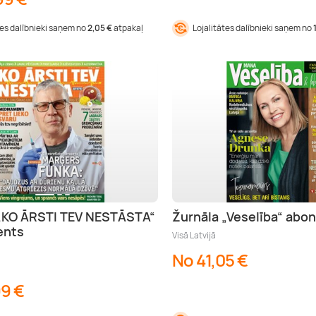
tes dalībnieki saņem no
2,05 €
atpakaļ
Lojalitātes dalībnieki saņem no
 „KO ĀRSTI TEV NESTĀSTA“
Žurnāla „Veselība“ ab
ents
Visā Latvijā
No 41,05 €
99 €