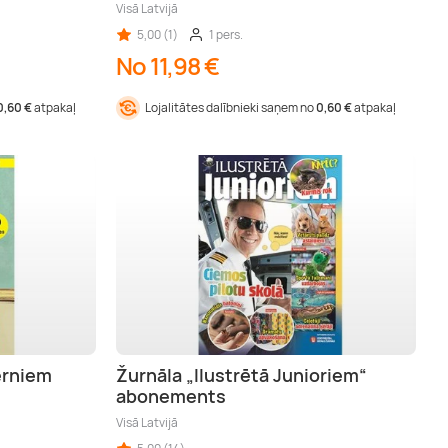
Visā Latvijā
5,00 (1)
1 pers.
No 11,98 €
0,60 €
atpakaļ
Lojalitātes dalībnieki saņem no
0,60 €
atpakaļ
ērniem
Žurnāla „Ilustrētā Junioriem“
abonements
Visā Latvijā