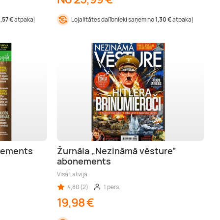
1,57 €
atpakaļ
Lojalitātes dalībnieki saņem no
1,30 €
atpakaļ
onements
Žurnāla „Nezināmā vēsture”
abonements
Visā Latvijā
4,80 (2)
1 pers.
19,98 €