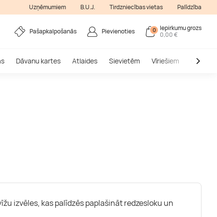
Uzņēmumiem
B.U.J.
Tirdzniecības vietas
Palīdzība
Iepirkumu grozs
0
Pašapkalpošanās
Pievienoties
0,00 €
as
Dāvanu kartes
Atlaides
Sievietēm
Vīriešiem
Outlet
žu izvēles, kas palīdzēs paplašināt redzesloku un