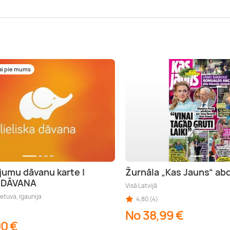
ai pie mums
jumu dāvanu karte |
Žurnāla „Kas Jauns“ a
A DĀVANA
Visā Latvijā
ietuva, Igaunija
4,80 (4)
No 38,99 €
00 €