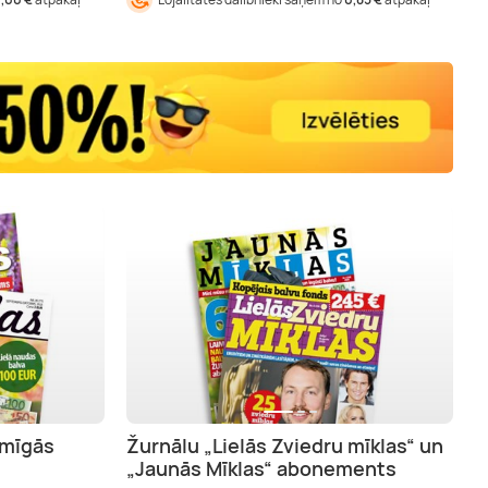
imīgās
Žurnālu „Lielās Zviedru mīklas“ un
„Jaunās Mīklas“ abonements