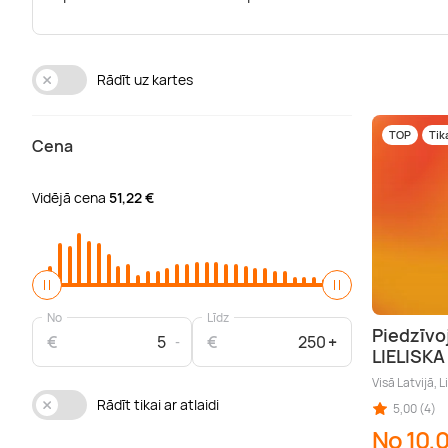
Rādīt uz kartes
TOP
Tik
Cena
Vidējā cena
51,22 €
No
Līdz
Piedzīvo
€
€
LIELISK
Visā Latvijā, L
Rādīt tikai ar atlaidi
5,00 (4)
No 10,