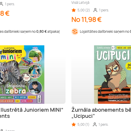
Visā Latvijā
1 pers.
5,00 (2)
1 pers.
8 €
No 11,98 €
tes dalībnieki saņem no
0,80 €
atpakaļ
Lojalitātes dalībnieki saņem no
„Ilustrētā Junioriem MINI“
Žurnāla abonements b
ents
„Ucipuci”
5,00 (1)
1 pers.