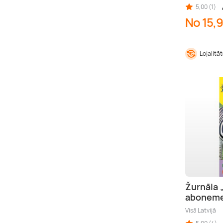
5,00 (1)
No 15,9
Lojalitā
Žurnāla 
abonem
Visā Latvijā