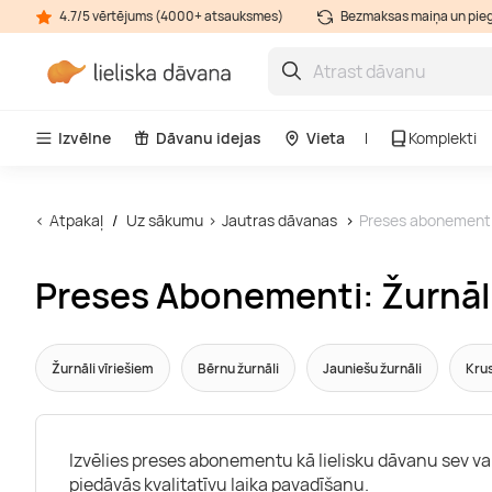
4.7/5 vērtējums (4000+ atsauksmes)
Bezmaksas maiņa un pie
Izvēlne
Dāvanu idejas
Vieta
Komplekti
Atpakaļ
Uz sākumu
Jautras dāvanas
Preses abonement
Preses Abonementi: Žurnāli,
Žurnāli vīriešiem
Bērnu žurnāli
Jauniešu žurnāli
Krus
Izvēlies preses abonementu kā lielisku dāvanu sev va
piedāvās kvalitatīvu laika pavadīšanu.