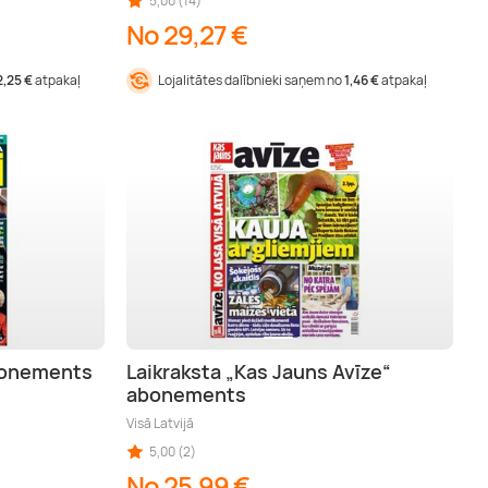
5,00 (14)
No 29,27 €
2,25 €
atpakaļ
Lojalitātes dalībnieki saņem no
1,46 €
atpakaļ
abonements
Laikraksta „Kas Jauns Avīze“
abonements
Visā Latvijā
5,00 (2)
No 25,99 €