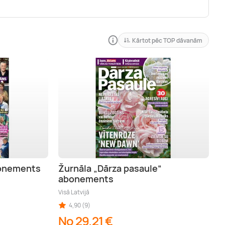
Kārtot pēc TOP dāvanām
bonements
Žurnāla „Dārza pasaule“
abonements
Visā Latvijā
4,90 (9)
No 29,21 €