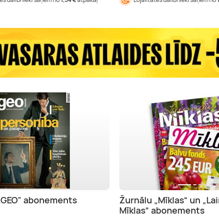
 „GEO” abonements
Žurnālu „Mīklas“ un „La
Mīklas“ abonements