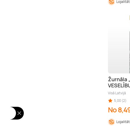
Lojalitā
Žurnāla 
VESELĪB
Visā Latvijā
5,00 (2)
No 8,4
Lojalitā