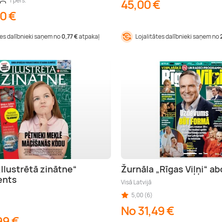
1 pers.
45,00 €
0 €
tes dalībnieki saņem no
0,77 €
atpakaļ
Lojalitātes dalībnieki saņem no
„Ilustrētā zinātne“
Žurnāla „Rīgas Viļņi“ 
ents
Visā Latvijā
5,00 (6)
No 31,49 €
99 €