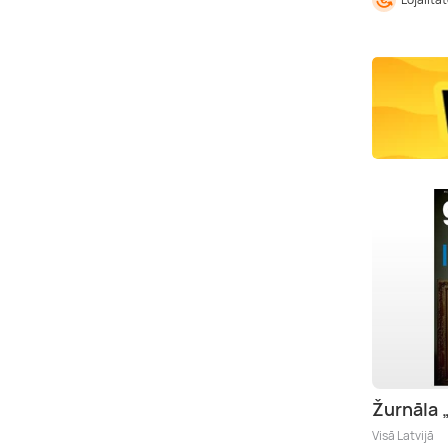
Žurnāla
Visā Latvijā