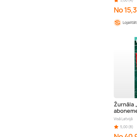
5,00 (4)
No 15,3
Lojalitā
Žurnāla 
abonem
Visā Latvijā
5,00 (8)
No 40,