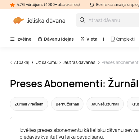
4.7/5 vērtējums (4000+ atsauksmes)
Bezmaksas maiņa un pie
Izvēlne
Dāvanu idejas
Vieta
Komplekti
Atpakaļ
Uz sākumu
Jautras dāvanas
Preses abonement
Preses Abonementi: Žurnāli,
Žurnāli vīriešiem
Bērnu žurnāli
Jauniešu žurnāli
Krus
Izvēlies preses abonementu kā lielisku dāvanu sev va
piedāvās kvalitatīvu laika pavadīšanu.