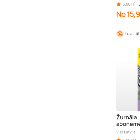
5,00 (1)
No 15,9
Lojalitā
Žurnāla 
abonem
Visā Latvijā