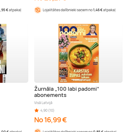
1,95 €
atpakaļ
Lojalitātes dalībnieki saņem no
1,46 €
atpakaļ
Žurnāla „100 labi padomi“
abonements
Visā Latvijā
4,90 (10)
No 16,99 €
1,00 €
atpakaļ
Lojalitātes dalībnieki saņem no
0,85 €
atpakaļ