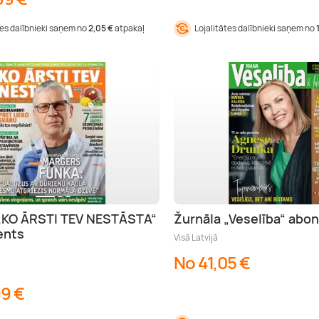
tes dalībnieki saņem no
2,05 €
atpakaļ
Lojalitātes dalībnieki saņem no
 „KO ĀRSTI TEV NESTĀSTA“
Žurnāla „Veselība“ ab
ents
Visā Latvijā
No 41,05 €
99 €