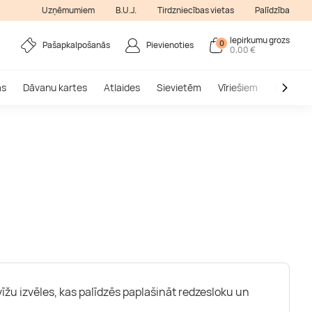
Uzņēmumiem
B.U.J.
Tirdzniecības vietas
Palīdzība
Iepirkumu grozs
0
Pašapkalpošanās
Pievienoties
0,00 €
as
Dāvanu kartes
Atlaides
Sievietēm
Vīriešiem
Outlet
žu izvēles, kas palīdzēs paplašināt redzesloku un