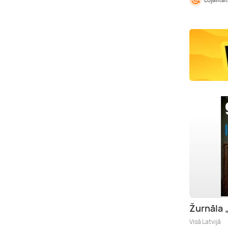
Žurnāla
Visā Latvijā