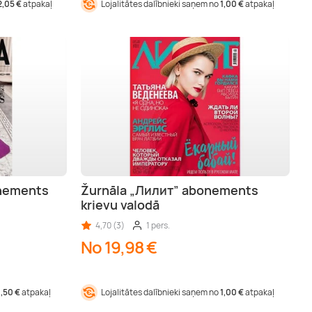
2,05 €
atpakaļ
Lojalitātes dalībnieki saņem no
1,00 €
atpakaļ
onements
Žurnāla „Лилит” abonements
krievu valodā
4,70 (3)
1 pers.
No 19,98 €
1,50 €
atpakaļ
Lojalitātes dalībnieki saņem no
1,00 €
atpakaļ