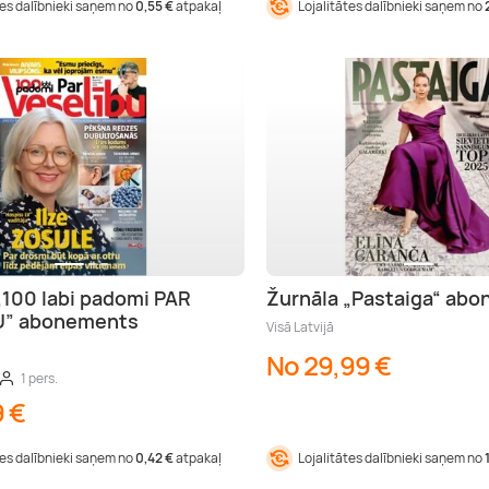
tes dalībnieki saņem no
0,55 €
atpakaļ
Lojalitātes dalībnieki saņem no
„100 labi padomi PAR
Žurnāla „Pastaiga“ ab
U” abonements
Visā Latvijā
No 29,99 €
1 pers.
9 €
tes dalībnieki saņem no
0,42 €
atpakaļ
Lojalitātes dalībnieki saņem no