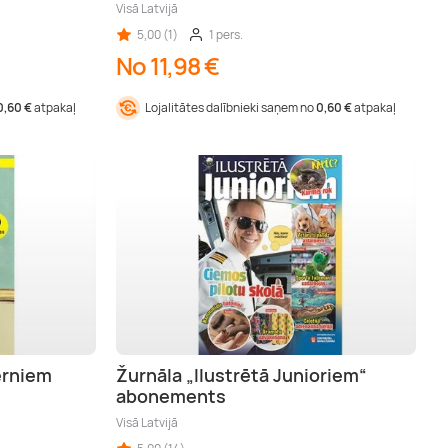
Visā Latvijā
5,00 (1)
1 pers.
No 11,98 €
0,60 €
atpakaļ
Lojalitātes dalībnieki saņem no
0,60 €
atpakaļ
ērniem
Žurnāla „Ilustrētā Junioriem“
abonements
Visā Latvijā