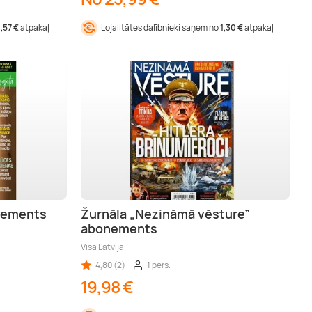
1,57 €
atpakaļ
Lojalitātes dalībnieki saņem no
1,30 €
atpakaļ
onements
Žurnāla „Nezināmā vēsture”
abonements
Visā Latvijā
4,80 (2)
1 pers.
19,98 €