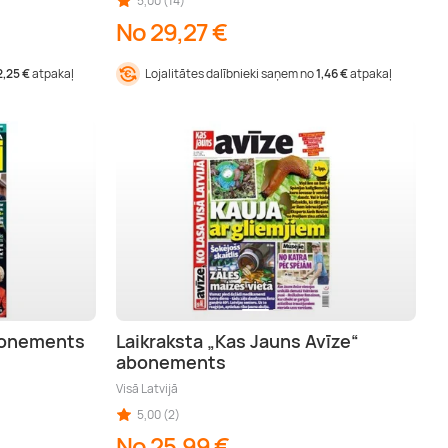
5,00 (14)
No 29,27 €
2,25 €
atpakaļ
Lojalitātes dalībnieki saņem no
1,46 €
atpakaļ
abonements
Laikraksta „Kas Jauns Avīze“
abonements
Visā Latvijā
5,00 (2)
No 25,99 €