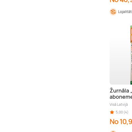
Lojalitā
Žurnāla
abonem
Visā Latvijā
5,00 (4)
No 10,