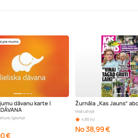
ai pie mums
jumu dāvanu karte |
Žurnāla „Kas Jauns“ a
A DĀVANA
Visā Latvijā
ietuva, Igaunija
4,80 (4)
No 38,99 €
00 €