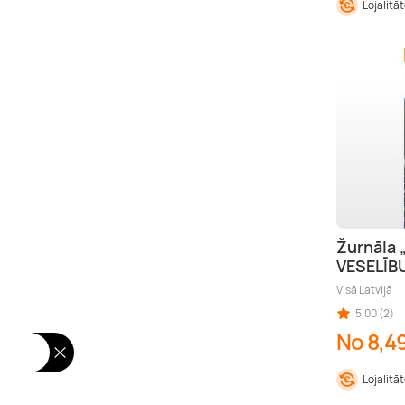
Lojalitā
Žurnāla 
VESELĪB
Visā Latvijā
5,00 (2)
No 8,4
Lojalitā