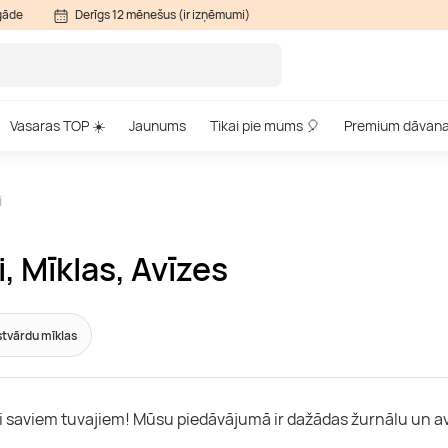
gāde
Derīgs 12 mēnešus (ir izņēmumi)
Vasaras TOP ☀️
Jaunums
Tikai pie mums 🎈
Premium dāvan
i
 Mīklas, Avīzes
tvārdu mīklas
i saviem tuvajiem! Mūsu piedāvājumā ir dažādas žurnālu un avī