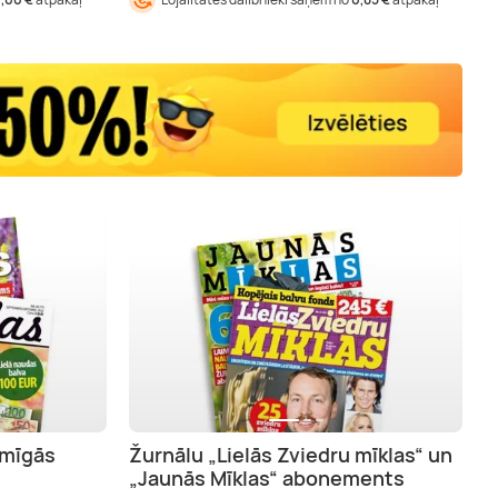
imīgās
Žurnālu „Lielās Zviedru mīklas“ un
„Jaunās Mīklas“ abonements