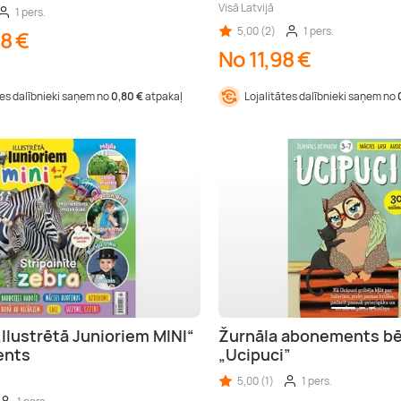
Visā Latvijā
1 pers.
5,00 (2)
1 pers.
8 €
No 11,98 €
tes dalībnieki saņem no
0,80 €
atpakaļ
Lojalitātes dalībnieki saņem no
„Ilustrētā Junioriem MINI“
Žurnāla abonements b
ents
„Ucipuci”
5,00 (1)
1 pers.