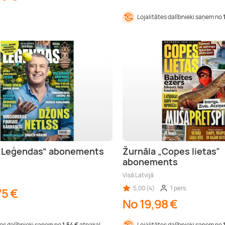
Lojalitātes dalībnieki saņem no
 „Leģendas“ abonements
Žurnāla „Copes lietas”
abonements
Visā Latvijā
5,00 (4)
1 pers.
75 €
No 19,98 €
tes dalībnieki saņem no
1,54 €
atpakaļ
Lojalitātes dalībnieki saņem no