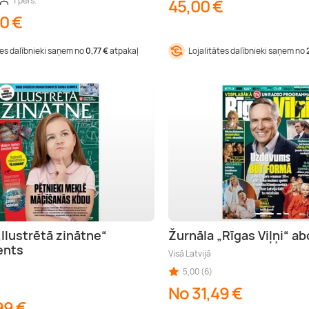
1 pers.
45,00 €
0 €
tes dalībnieki saņem no
0,77 €
atpakaļ
Lojalitātes dalībnieki saņem no
„Ilustrētā zinātne“
Žurnāla „Rīgas Viļņi“ 
ents
Visā Latvijā
5,00 (6)
No 31,49 €
99 €