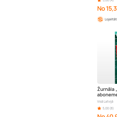
5,00 (4)
No 15,3
Lojalitā
Žurnāla 
abonem
Visā Latvijā
5,00 (8)
No 40,