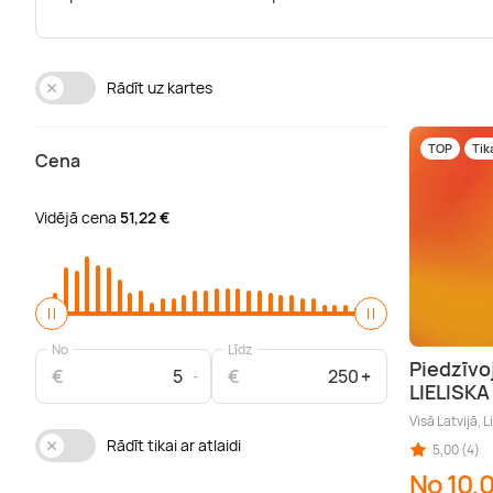
Rādīt uz kartes
TOP
Tik
Cena
Vidējā cena
51,22 €
No
Līdz
Piedzīvo
€
€
LIELISK
Visā Latvijā, L
Rādīt tikai ar atlaidi
5,00 (4)
No 10,