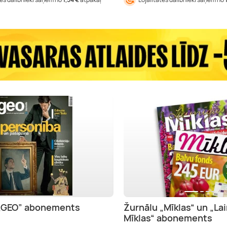
 „GEO” abonements
Žurnālu „Mīklas“ un „La
Mīklas“ abonements