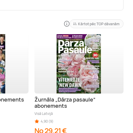
Kārtot pēc TOP dāvanām
bonements
Žurnāla „Dārza pasaule“
abonements
Visā Latvijā
4,90 (9)
No 29,21 €