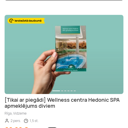
[Tikai ar piegādi] Wellness centra Hedonic SPA
apmeklējums diviem
Rīga, Vidzeme
2 pers.
1,5 st.