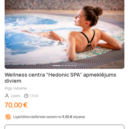
Wellness centra “Hedonic SPA” apmeklējums
diviem
Rīga, Vidzeme
2 pers.
1,5 st.
70,00 €
Lojalitātes dalībnieki saņem no
3,50 €
atpakaļ