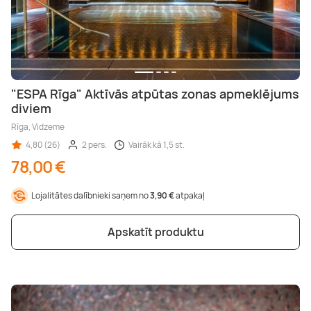
"ESPA Rīga" Aktīvās atpūtas zonas apmeklējums
diviem
Rīga, Vidzeme
4,80 (26)
2 pers.
Vairāk kā 1,5 st.
78,00 €
Lojalitātes dalībnieki saņem no
3,90 €
atpakaļ
Apskatīt produktu