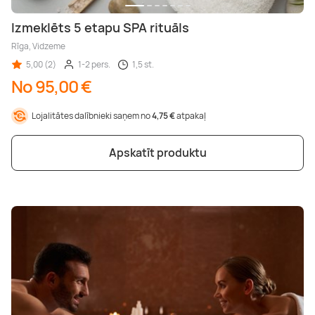
Izmeklēts 5 etapu SPA rituāls
Rīga, Vidzeme
5,00 (2)
1-2 pers.
1,5 st.
No 95,00 €
Lojalitātes dalībnieki saņem no
4,75 €
atpakaļ
Apskatīt produktu