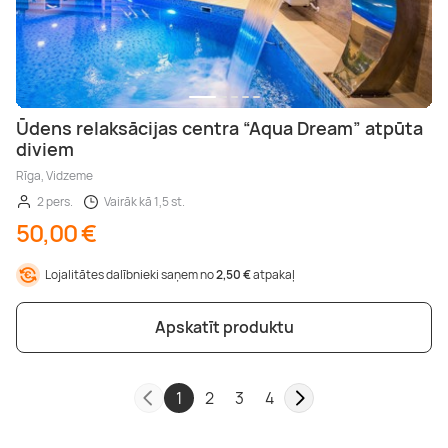
Ūdens relaksācijas centra “Aqua Dream” atpūta
diviem
Rīga, Vidzeme
2 pers.
Vairāk kā 1,5 st.
50,00 €
Lojalitātes dalībnieki saņem no
2,50 €
atpakaļ
Apskatīt produktu
1
2
3
4