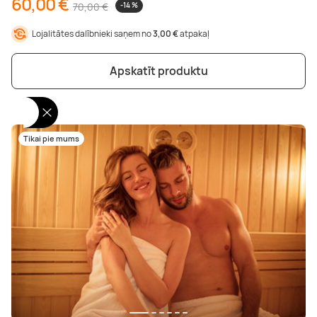
60,00 €
70,00 €
-14 %
Lojalitātes dalībnieki saņem no
3,00 €
atpakaļ
Apskatīt produktu
Tikai pie mums