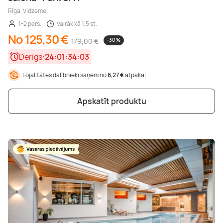
Rīga, Vidzeme
1-2 pers.
Vairāk kā 1,5 st.
No 125,30 €
179,00 €
-30 %
Derīgs:
24:01:34:01
Lojalitātes dalībnieki saņem no
6,27 €
atpakaļ
Apskatīt produktu