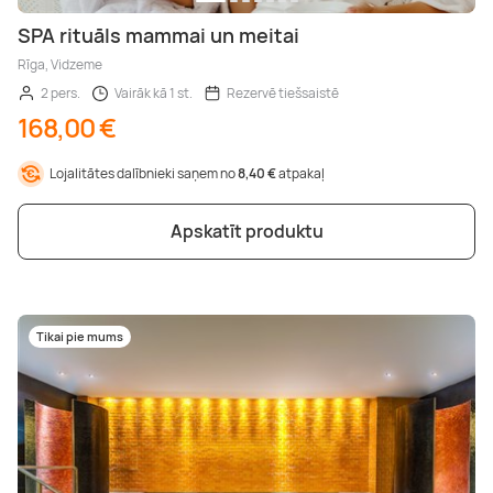
SPA rituāls mammai un meitai
Rīga, Vidzeme
2 pers.
Vairāk kā 1 st.
Rezervē tiešsaistē
168,00 €
Lojalitātes dalībnieki saņem no
8,40 €
atpakaļ
Apskatīt produktu
Tikai pie mums