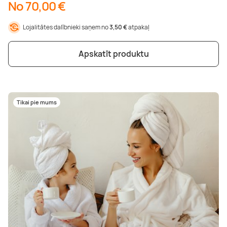
No 70,00 €
Lojalitātes dalībnieki saņem no
3,50 €
atpakaļ
Apskatīt produktu
Tikai pie mums