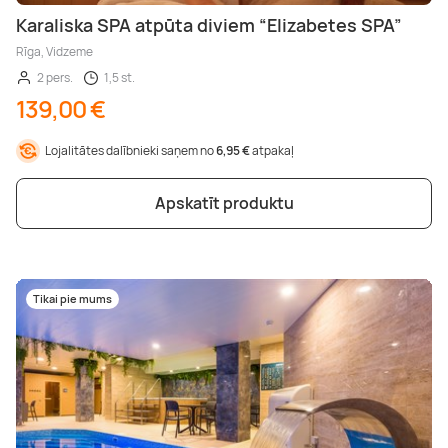
Karaliska SPA atpūta diviem “Elizabetes SPA”
Rīga, Vidzeme
2 pers.
1,5 st.
139,00 €
Lojalitātes dalībnieki saņem no
6,95 €
atpakaļ
Apskatīt produktu
Tikai pie mums