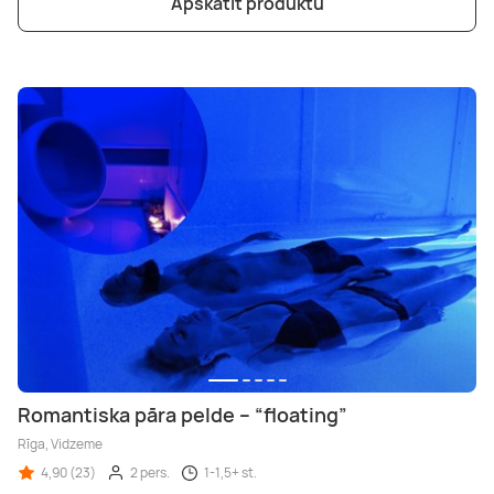
Apskatīt produktu
Romantiska pāra pelde – “floating”
Rīga, Vidzeme
4,90 (23)
2 pers.
1-1,5+ st.