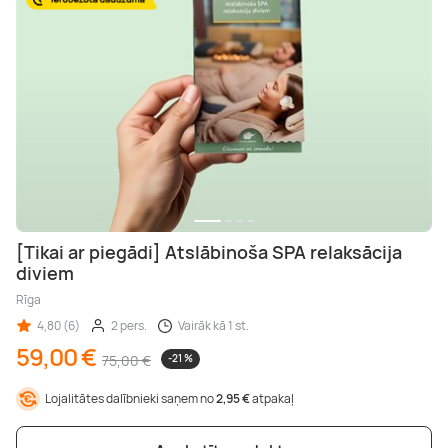
[Tikai ar piegādi] Atslābinoša SPA relaksācija
diviem
Rīga
4,80 (6)
2 pers.
Vairāk kā 1 st.
59,00 €
75,00 €
-21 %
Lojalitātes dalībnieki saņem no
2,95 €
atpakaļ