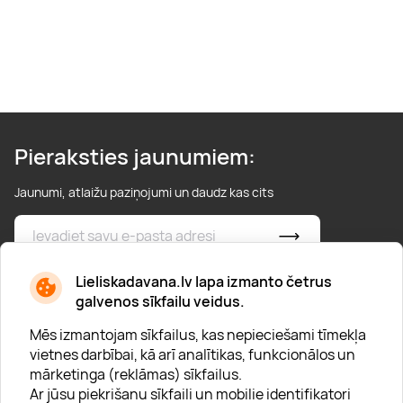
Pieraksties jaunumiem:
Jaunumi, atlaižu paziņojumi un daudz kas cits
* Esmu iepazinies/usies ar
privātuma politiku
Lieliskadavana.lv lapa izmanto četrus
galvenos sīkfailu veidus.
Mēs izmantojam sīkfailus, kas nepieciešami tīmekļa
vietnes darbībai, kā arī analītikas, funkcionālos un
mārketinga (reklāmas) sīkfailus.
Ar jūsu piekrišanu sīkfaili un mobilie identifikatori
Par "Lieliska dāvana"