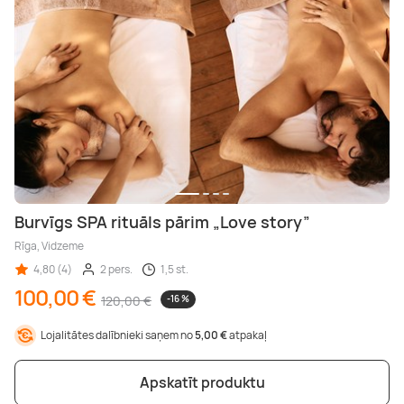
Burvīgs SPA rituāls pārim „Love story”
Rīga, Vidzeme
4,80 (4)
2 pers.
1,5 st.
100,00 €
120,00 €
-16 %
Lojalitātes dalībnieki saņem no
5,00 €
atpakaļ
Apskatīt produktu