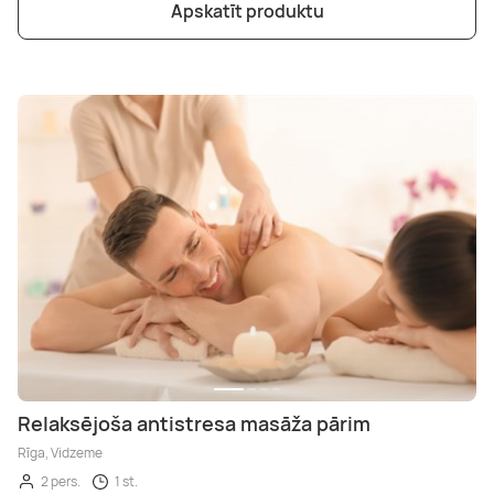
Apskatīt produktu
Relaksējoša antistresa masāža pārim
Rīga, Vidzeme
2 pers.
1 st.