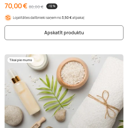
70,00 €
80,00 €
-12 %
Lojalitātes dalībnieki saņem no
3,50 €
atpakaļ
Apskatīt produktu
Tikai pie mums