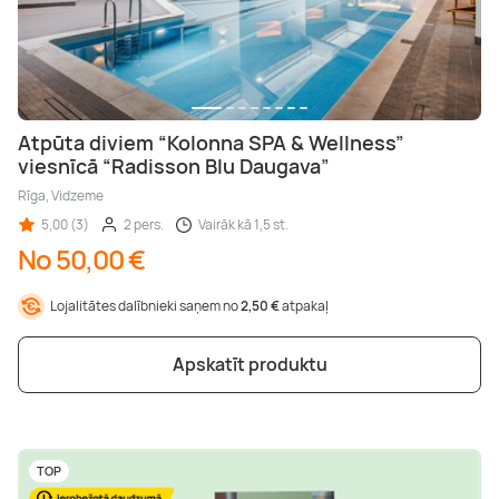
Atpūta diviem “Kolonna SPA & Wellness”
viesnīcā “Radisson Blu Daugava”
Rīga, Vidzeme
5,00 (3)
2 pers.
Vairāk kā 1,5 st.
No 50,00 €
Lojalitātes dalībnieki saņem no
2,50 €
atpakaļ
Apskatīt produktu
TOP