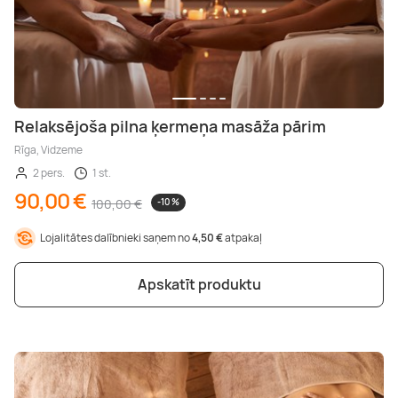
Relaksējoša pilna ķermeņa masāža pārim
Rīga, Vidzeme
2 pers.
1 st.
90,00 €
100,00 €
-10 %
Lojalitātes dalībnieki saņem no
4,50 €
atpakaļ
Apskatīt produktu