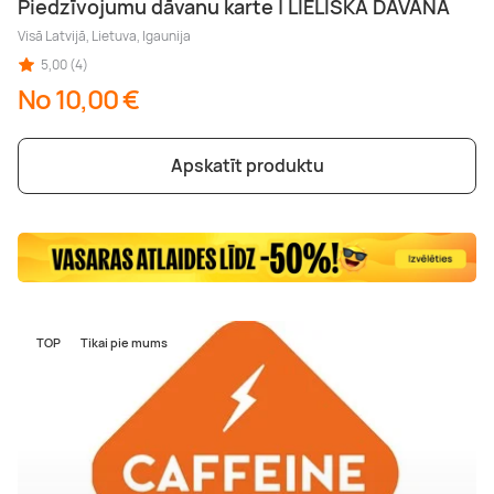
Piedzīvojumu dāvanu karte | LIELISKA DĀVANA
Visā Latvijā, Lietuva, Igaunija
5,00 (4)
No 10,00 €
Apskatīt produktu
TOP
Tikai pie mums