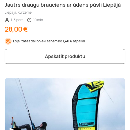
Jautrs draugu brauciens ar ūdens pūsli Liepājā
Liepāja, Kurzeme
1-3 pers.
10 min.
28,00 €
Lojalitātes dalībnieki saņem no
1,40 €
atpakaļ
Apskatīt produktu