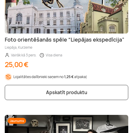
Foto orientēšanās spēle “Liepājas ekspedīcija”
Liepāja, Kurzeme
Vairāk kā 3 pers.
Visa diena
25,00 €
Lojalitātes dalībnieki saņem no
1,25 €
atpakaļ
Apskatīt produktu
Jaunums