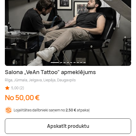
Salona „VeAn Tattoo” apmeklējums
Rīga, Jūrmala, Jelgava, Liepāja, Daugavpils
5,00 (2)
No 50,00 €
Lojalitātes dalībnieki saņem no
2,50 €
atpakaļ
Apskatīt produktu