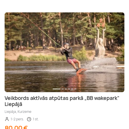
Veikbords aktīvās atpūtas parkā „BB wakepark”
Liepājā
Liepāja, Kurzeme
1-2 pers.
1 st.
80,00 €