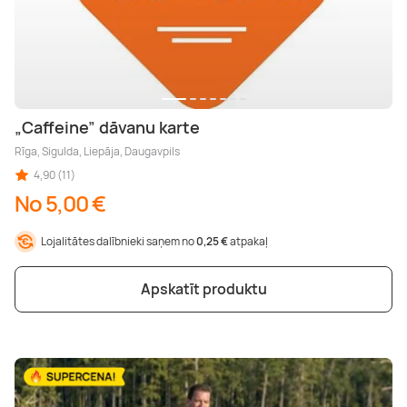
„Caffeine” dāvanu karte
Rīga, Sigulda, Liepāja, Daugavpils
4,90 (11)
No 5,00 €
Lojalitātes dalībnieki saņem no
0,25 €
atpakaļ
Apskatīt produktu