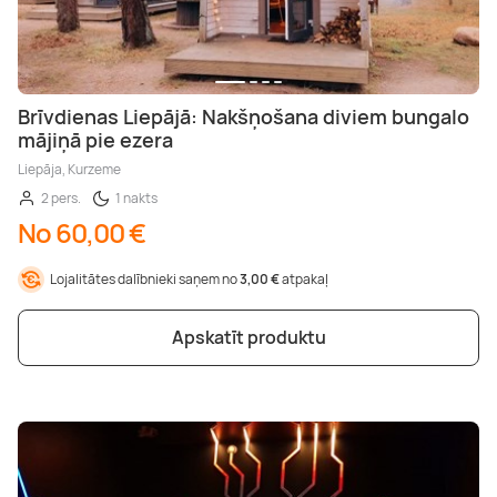
Brīvdienas Liepājā: Nakšņošana diviem bungalo
mājiņā pie ezera
Liepāja, Kurzeme
2 pers.
1 nakts
No 60,00 €
Lojalitātes dalībnieki saņem no
3,00 €
atpakaļ
Apskatīt produktu