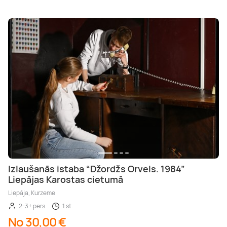
Izlaušanās istaba “Džordžs Orvels. 1984”
Liepājas Karostas cietumā
Liepāja, Kurzeme
2-3+ pers.
1 st.
No 30,00 €