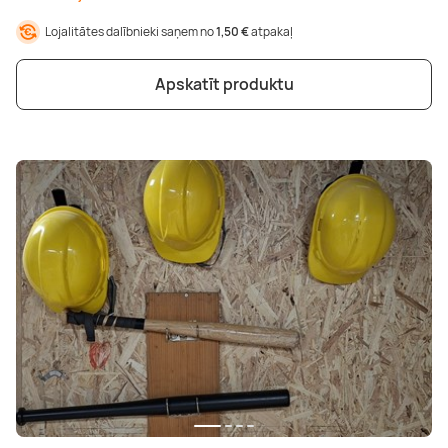
Lojalitātes dalībnieki saņem no
1,50 €
atpakaļ
Apskatīt produktu