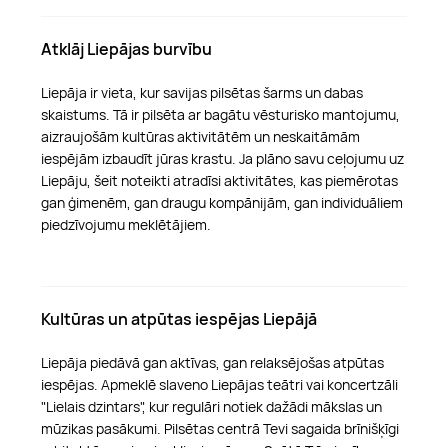
Atklāj Liepājas burvību
Liepāja ir vieta, kur savijas pilsētas šarms un dabas
skaistums. Tā ir pilsēta ar bagātu vēsturisko mantojumu,
aizraujošām kultūras aktivitātēm un neskaitāmām
iespējām izbaudīt jūras krastu. Ja plāno savu ceļojumu uz
Liepāju, šeit noteikti atradīsi aktivitātes, kas piemērotas
gan ģimenēm, gan draugu kompānijām, gan individuāliem
piedzīvojumu meklētājiem.
Kultūras un atpūtas iespējas Liepājā
Liepāja piedāvā gan aktīvas, gan relaksējošas atpūtas
iespējas. Apmeklē slaveno Liepājas teātri vai koncertzāli
"Lielais dzintars", kur regulāri notiek dažādi mākslas un
mūzikas pasākumi. Pilsētas centrā Tevi sagaida brīnišķīgi