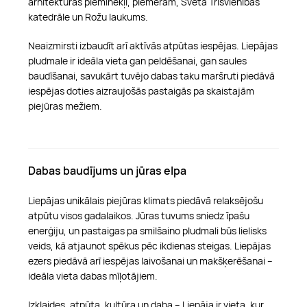
arhitektūras pieminekļi, piemēram, Svētā Trīsvienības
katedrāle un Rožu laukums.
Neaizmirsti izbaudīt arī aktīvās atpūtas iespējas. Liepājas
pludmale ir ideāla vieta gan peldēšanai, gan saules
baudīšanai, savukārt tuvējo dabas taku maršruti piedāvā
iespējas doties aizraujošās pastaigās pa skaistajām
piejūras mežiem.
Dabas baudījums un jūras elpa
Liepājas unikālais piejūras klimats piedāvā relaksējošu
atpūtu visos gadalaikos. Jūras tuvums sniedz īpašu
enerģiju, un pastaigas pa smilšaino pludmali būs lielisks
veids, kā atjaunot spēkus pēc ikdienas steigas. Liepājas
ezers piedāvā arī iespējas laivošanai un makšķerēšanai –
ideāla vieta dabas mīļotājiem.
Izklaides, atpūta, kultūra un daba – Liepāja ir vieta, kur