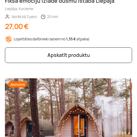
Fiksā emociju izlāde dusmu istabā Liepājā
Liepāja, Kurzeme
Vairāk kā 3 pers.
20 min
27,00 €
Lojalitātes dalībnieki saņem no
1,35 €
atpakaļ
Apskatīt produktu
Jaunums