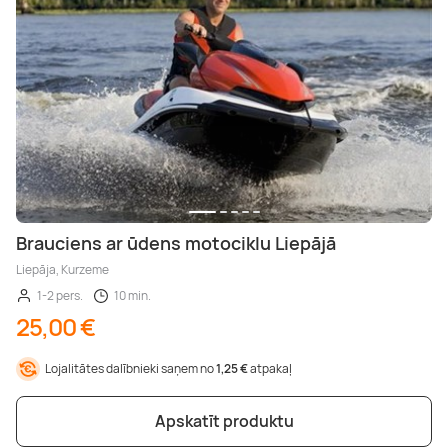
Brauciens ar ūdens motociklu Liepājā
Liepāja, Kurzeme
1-2 pers.
10 min.
25,00 €
Lojalitātes dalībnieki saņem no
1,25 €
atpakaļ
Apskatīt produktu