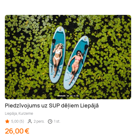
Piedzīvojums uz SUP dēļiem Liepājā
Liepāja, Kurzeme
5,00 (5)
2 pers.
1 st.
26,00 €