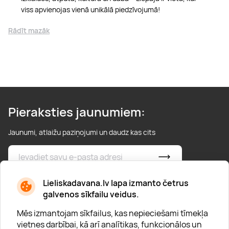
viss apvienojas vienā unikālā piedzīvojumā!
Rādīt mazāk
Pieraksties jaunumiem:
Jaunumi, atlaižu paziņojumi un daudz kas cits
* Esmu iepazinies/usies ar
privātuma politiku
Lieliskadavana.lv lapa izmanto četrus
galvenos sīkfailu veidus.
Mēs izmantojam sīkfailus, kas nepieciešami tīmekļa
vietnes darbībai, kā arī analītikas, funkcionālos un