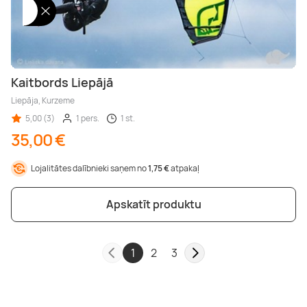
Kaitbords Liepājā
Liepāja, Kurzeme
5,00 (3)
1 pers.
1 st.
35,00 €
Lojalitātes dalībnieki saņem no
1,75 €
atpakaļ
Apskatīt produktu
1
2
3