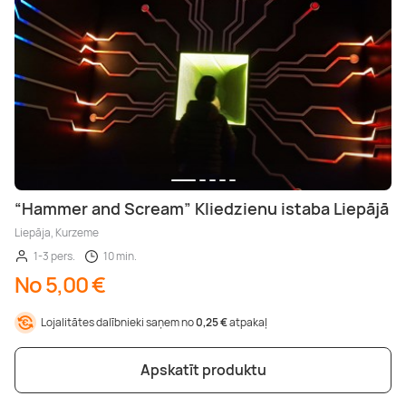
“Hammer and Scream” Kliedzienu istaba Liepājā
Liepāja, Kurzeme
1-3 pers.
10 min.
No 5,00 €
Lojalitātes dalībnieki saņem no
0,25 €
atpakaļ
Apskatīt produktu