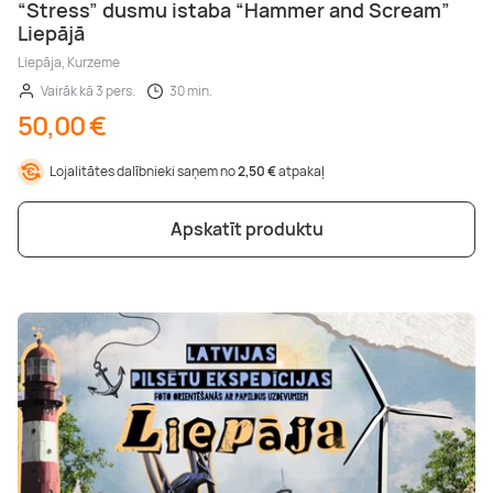
“Stress” dusmu istaba “Hammer and Scream”
Liepājā
Liepāja, Kurzeme
Vairāk kā 3 pers.
30 min.
50,00 €
Lojalitātes dalībnieki saņem no
2,50 €
atpakaļ
Apskatīt produktu