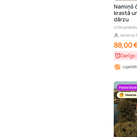
Namiņš 
krastā u
dārzu
Citās pilsētā
Vairāk kā 
88,00 
Derīgs:
Lojalitā
Pasteidzie