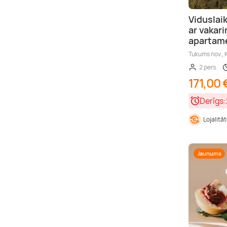
Viduslaik
ar vakar
apartam
Tukums nov.,
2 pers.
171,00 
Derīgs:
Lojalitā
Jaunums