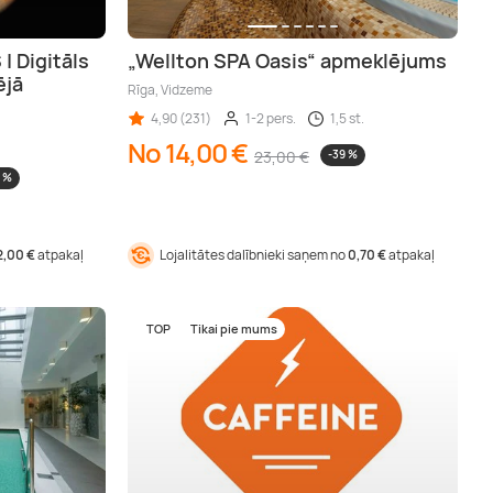
 Digitāls
„Wellton SPA Oasis“ apmeklējums
ējā
Rīga, Vidzeme
4,90 (231)
1-2 pers.
1,5 st.
No 14,00 €
23,00 €
-39 %
0 %
2,00 €
atpakaļ
Lojalitātes dalībnieki saņem no
0,70 €
atpakaļ
TOP
Tikai pie mums