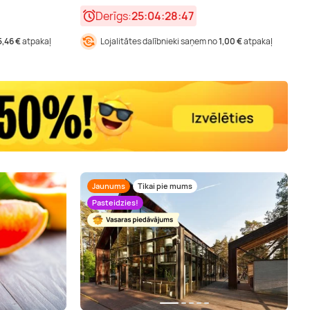
Derīgs:
25:04:28:46
5,46 €
atpakaļ
Lojalitātes dalībnieki saņem no
1,00 €
atpakaļ
Jaunums
Tikai pie mums
Pasteidzies!