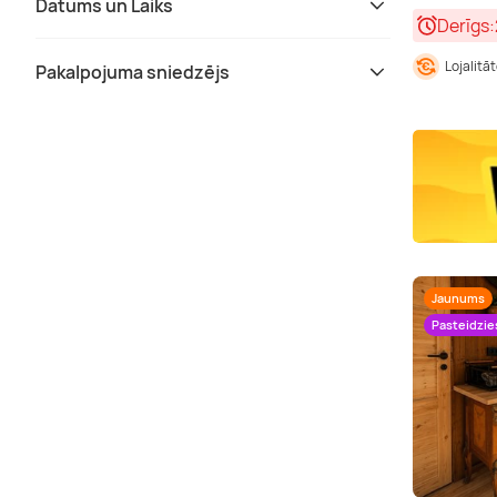
Datums un Laiks
Derīgs:
Lojalitā
Pakalpojuma sniedzējs
Jaunums
Pasteidzie