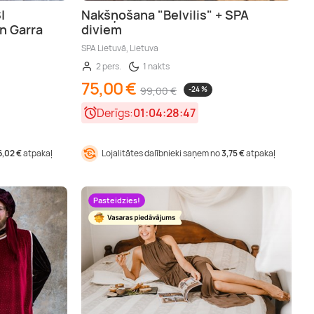
|
Nakšņošana "Belvilis" + SPA
un Garra
diviem
SPA Lietuvā, Lietuva
2 pers.
1 nakts
75,00 €
99,00 €
-24 %
Derīgs:
01:04:28:46
6,02 €
atpakaļ
Lojalitātes dalībnieki saņem no
3,75 €
atpakaļ
Pasteidzies!