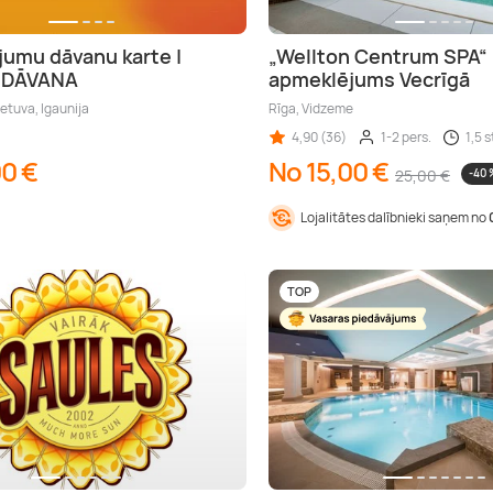
jumu dāvanu karte |
„Wellton Centrum SPA“
A DĀVANA
apmeklējums Vecrīgā
ietuva, Igaunija
Rīga, Vidzeme
4,90 (36)
1-2 pers.
1,5 s
00 €
No 15,00 €
25,00 €
-40 
Lojalitātes dalībnieki saņem no
TOP