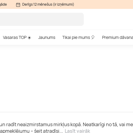
gāde
Derīgs 12 mēnešus (ir izņēmumi)
Vasaras TOP ☀️
Jaunums
Tikai pie mums 🎈
Premium dāvan
as un radīt neaizmirstamus mirkļus kopā. Neatkarīgi no tā, vai
apmeklējumu – šeit atradīsi
...
Lasīt vairāk