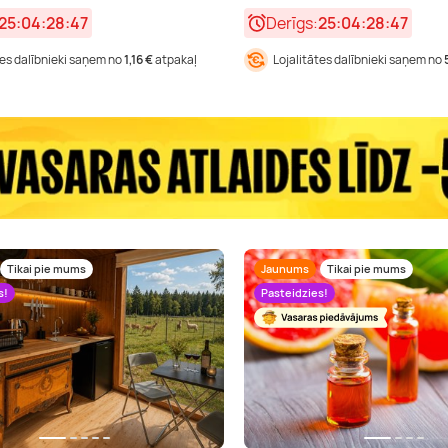
25:04:28:46
Derīgs:
25:04:28:46
tes dalībnieki saņem no
1,16 €
atpakaļ
Lojalitātes dalībnieki saņem no
Tikai pie mums
Jaunums
Tikai pie mums
s!
Pasteidzies!