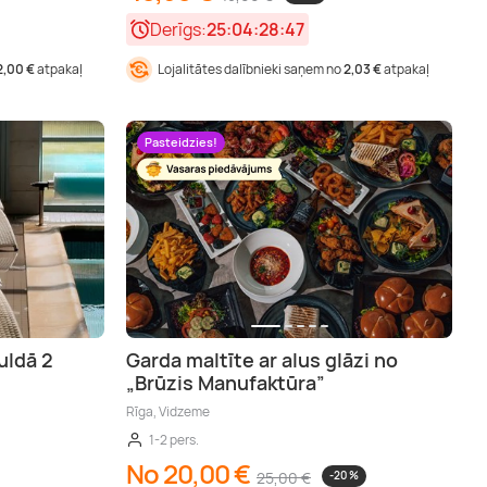
Derīgs:
25:04:28:46
2,00 €
atpakaļ
Lojalitātes dalībnieki saņem no
2,03 €
atpakaļ
Pasteidzies!
uldā 2
Garda maltīte ar alus glāzi no
„Brūzis Manufaktūra”
Rīga, Vidzeme
1-2 pers.
No 20,00 €
25,00 €
-20 %