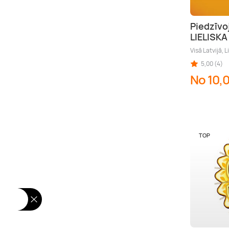
Piedzīvo
LIELISK
Visā Latvijā, L
5,00 (4)
No 10,
TOP