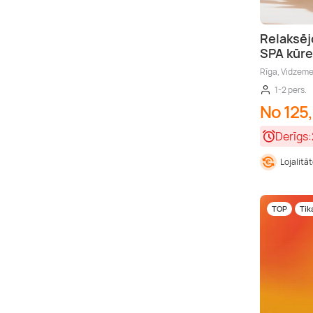
Relaksēj
SPA kūre
Rīga, Vidzem
1-2 pers.
No 125
Derīgs:
Lojalitā
TOP
Tik