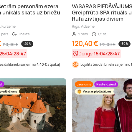
četrām personām ezera
VASARAS PIEDĀVĀJUMS
n unikāls skats uz briežu
Greipfrūta SPA rituāls 
Rufa zivtiņas diviem
s, Kurzeme
Rīga, Vidzeme
3 pers.
1 nakts
2 pers.
1,5 st.
€
120,40 €
110,00 €
-20 %
172,00 €
-30 %
25:04:28:46
Derīgs:
15:04:28:46
tes dalībnieki saņem no
4,40 €
atpakaļ
Lojalitātes dalībnieki saņem no
s!
Jaunums
Pasteidzies!