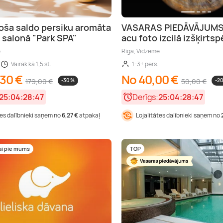
oša saldo persiku aromāta
VASARAS PIEDĀVĀJUMS |
 salonā "Park SPA"
acu foto izcilā izšķirtsp
e
Rīga, Vidzeme
Vairāk kā 1,5 st.
1-3+ pers.
,30 €
No 40,00 €
179,00 €
-30 %
50,00 €
-2
25:04:28:46
Derīgs:
25:04:28:46
tes dalībnieki saņem no
6,27 €
atpakaļ
Lojalitātes dalībnieki saņem no
ai pie mums
TOP