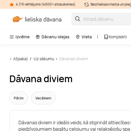
4.7/5 vērtējums (4000+ atsauksmes)
Bezmaksas maiņa un pie
Izvēlne
Dāvanu idejas
Vieta
Komplekti
Atpakaļ
Uz sākumu
Dāvanas diviem
Dāvana diviem
Pārim
Vecākiem
Dāvanas diviem ir ideāls veids, kā stiprināt attiecīb
piedzīvojumiem bagātu ceļojumu vai relaksējošu spa 