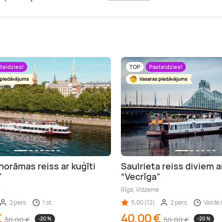
teidzies!
TOP
Pasteidzies!
norāmas reiss ar kuģīti
Saulrieta reiss diviem a
"
“Vecrīga”
e
Rīga, Vidzeme
2 pers.
1 st.
5,00 (12)
2 pers.
Vairāk 
€
40,00 €
30,00 €
-20 %
50,00 €
-20 %