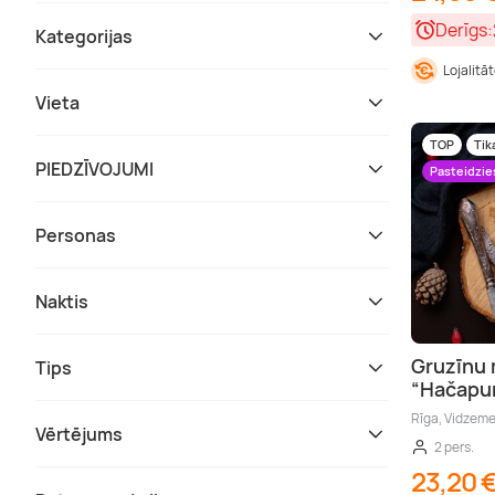
Derīgs:
Kategorijas
Lojalitā
Vieta
TOP
Tik
PIEDZĪVOJUMI
Pasteidzie
Personas
Naktis
Gruzīnu 
Tips
“Hačapur
Rīga, Vidzem
Vērtējums
2 pers.
23,20 