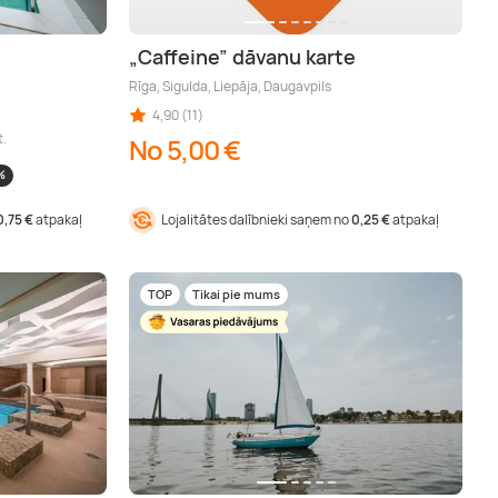
„Caffeine” dāvanu karte
Rīga, Sigulda, Liepāja, Daugavpils
4,90 (11)
t.
No 5,00 €
%
0,75 €
atpakaļ
Lojalitātes dalībnieki saņem no
0,25 €
atpakaļ
TOP
Tikai pie mums