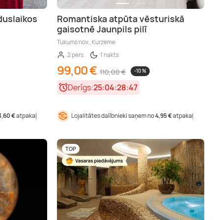
duslaikos
Romantiska atpūta vēsturiskā
gaisotnē Jaunpils pilī
Tukums nov., Kurzeme
2 pers.
1 nakts
99,00 €
110,00 €
-10 %
Derīgs:
25:04:28:46
3,60 €
atpakaļ
Lojalitātes dalībnieki saņem no
4,95 €
atpakaļ
TOP