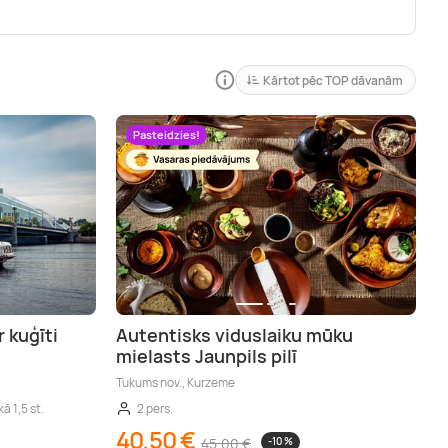
Kārtot pēc TOP dāvanām
Pasteidzies!
r kuģīti
Autentisks viduslaiku mūku
mielasts Jaunpils pilī
Tukums nov., Kurzeme
kā 1,5 st.
2 pers.
40,50 €
45,00 €
-10 %