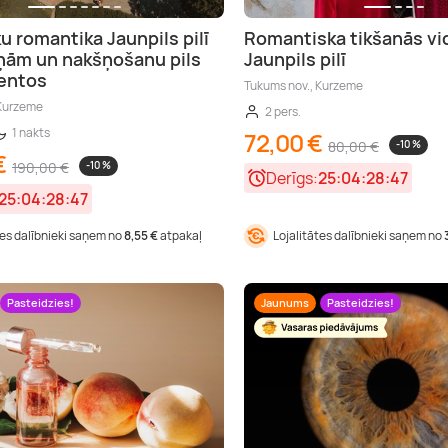
u romantika Jaunpils pilī
Romantiska tikšanās vi
iņām un nakšņošanu pils
Jaunpils pilī
entos
Tukums nov., Kurzeme
 Kurzeme
2 pers.
1 nakts
72,00 €
80,00 €
-10 %
€
190,00 €
-10 %
Derīgs:
25:04:28:46
25:04:28:46
tes dalībnieki saņem no
8,55 €
atpakaļ
Lojalitātes dalībnieki saņem no
Pasteidzies!
Jaunums
Pasteidzies!