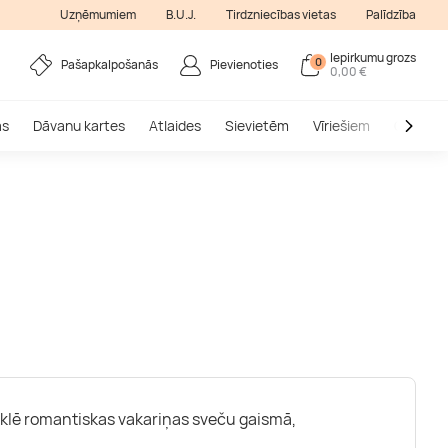
Uzņēmumiem
B.U.J.
Tirdzniecības vietas
Palīdzība
Iepirkumu grozs
0
Pašapkalpošanās
Pievienoties
0,00 €
as
Dāvanu kartes
Atlaides
Sievietēm
Vīriešiem
Outlet
 meklē romantiskas vakariņas sveču gaismā,