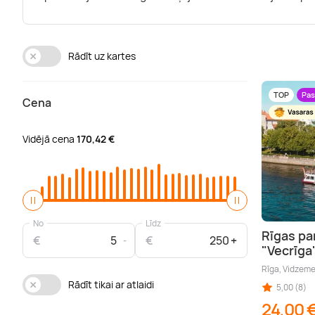
Rādīt uz kartes
TOP
Pas
Cena
Vidējā cena
170,42 €
No
Līdz
Rīgas pa
€
€
"Vecrīga
Rīga, Vidzem
Rādīt tikai ar atlaidi
5,00 (8)
24,00 