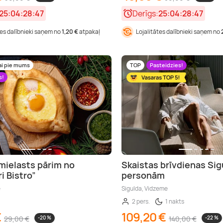
25:04:28:46
Derīgs:
25:04:28:46
tes dalībnieki saņem no
1,20 €
atpakaļ
Lojalitātes dalībnieki saņem no
ai pie mums
TOP
Pasteidzies!
s!
mielasts pārim no
Skaistas brīvdienas Sig
i Bistro”
personām
e
Sigulda, Vidzeme
2 pers.
1 nakts
€
109,20 €
29,00 €
-20 %
140,00 €
-22 %