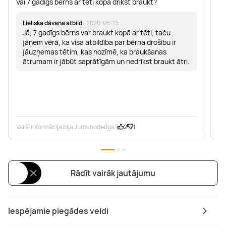
Vai 7 gadīgs berns ar tēti kopā drīkst braukt?
Ci
vi
Lieliska dāvana atbild
· 2020-05-15
Jā, 7 gadīgs bērns var braukt kopā ar tēti, taču
jāņem vērā, ka visa atbildība par bērna drošību ir
jāuzņemas tētim, kas nozīmē, ka braukšanas
ātrumam ir jābūt saprātīgām un nedrīkst braukt ātri.
Vai šī informācija bija Jums noderīga?
2
1
Va
Rādīt vairāk jautājumu
Iespējamie piegādes veidi