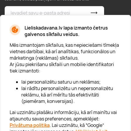
* Esmu iepazinies/usies ar
privātuma politiku
Lieliskadavana.lv lapa izmanto četrus
galvenos sīkfailu veidus.
Mēs izmantojam sīkfailus, kas nepieciešami tīmekļa
vietnes darbībai, kā arī analītikas, funkcionālos un
mārketinga (reklāmas) sīkfailus.
Ar jūsu piekrišanu sīkfaili un mobilie identifikatori
Par "Lieliska dāvana"
tiek izmantoti:
Karjera
lai personalizētu saturu un reklāmas;
Blogs
lai rādītu personalizētu un nepersonalizētu
reklāmu, kā arī mērītu tās efektivitāti
Uzņēmumiem
(piemēram, konversijas).
Lojalitātes klubs 💸
Lai uzzinātu plašāku informāciju, kā arī mainītu vai
atjaunotu savas preferences, apmeklējiet:
Privātuma politika
. Lai uzzinātu, kā “Google”
Palīdzība