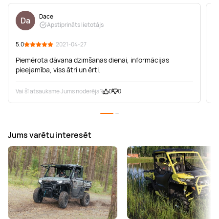
Dace
Da
Apstiprināts lietotājs
5.0
· 2021-04-27
5
Piemērota dāvana dzimšanas dienai, informācijas
pieejamība, viss ātri un ērti.
Vai šī atsauksme Jums noderēja?
0
0
V
Jums varētu interesēt