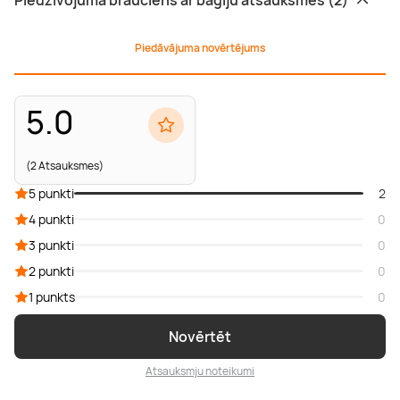
Piedzīvojuma brauciens ar bagiju atsauksmes (2)
Piedāvājuma novērtējums
5.0
(2 Atsauksmes)
5 punkti
2
4 punkti
0
3 punkti
0
2 punkti
0
1 punkts
0
Novērtēt
Atsauksmju noteikumi