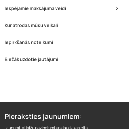
Iespējamie maksājuma veidi
Kur atrodas mūsu veikali
Iepirkšanās noteikumi
Biežāk uzdotie jautājumi
Pieraksties jaunumiem:
Jaunumi, atlaižu paziņojumi un daudz kas cits