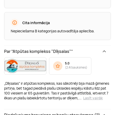
Cita informācija
Nepieciešama B kategorijas autovadītāja apliecība.
Par “Atpūtas komplekss "Dīķsalas"”
5.0
(
2 Atsauksmes
)
„Dīķsalas” ir atpūtas komplekss, kas sākotnēji bija mazā ģimenes
pirtiņa, bet tagad piedāvā plašu izklaides iespēju klāstu līdz pat
100 viesiem ar 65 guļvietām. Tas ir pastāvīgā attīstībā, ietverot 7
ēkas un plašu labiekārtotu teritoriju ar dīķiem,
...
Lasīt vairāk