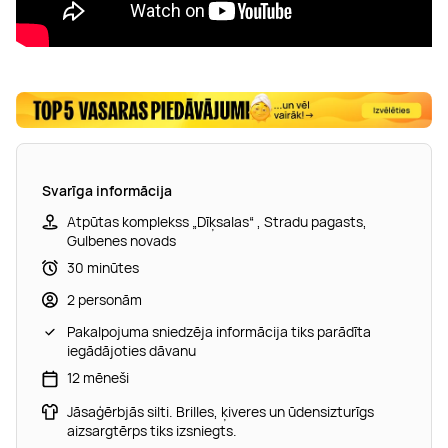
Svarīga informācija
Atpūtas komplekss „Dīķsalas“ , Stradu pagasts,
Gulbenes novads
30 minūtes
2 personām
Pakalpojuma sniedzēja informācija tiks parādīta
iegādājoties dāvanu
12 mēneši
Jāsaģērbjās silti. Brilles, ķiveres un ūdensizturīgs
aizsargtērps tiks izsniegts.