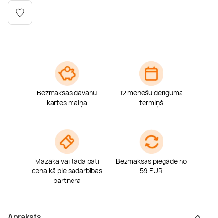
Boulderings
Citas ūdens izklaides
Mūzikas nodarbības
Tetovēšanas salons
Kērlings
Vindsērfings
Deju nodarbības
Deguna un Nabas pīrsings
Kikbokss
Kaitbords
Ausu caurduršana
Bezmaksas dāvanu
12 mēnešu derīguma
Piedzīvojumu parki
Procedūras vīriešiem
kartes maiņa
termiņš
Mazāka vai tāda pati
Bezmaksas piegāde no
cena kā pie sadarbības
59 EUR
partnera
Apraksts