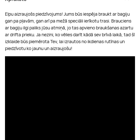
Elpu aizraujošs piedzīvojums! Jums būs iespēja braukt ar bagiju
gan pa pļavām, gan arī pa mežā speciāli ierīkotu trasi. Brauciens
ar bagiju ilgi paliks jūsu atmiņā, jo tas apvieno braukšanas azartu
ar drifta prieku. Ja nezini, ko vēlies darīt kādā sev brīvā laikā, tad šī
izklaide būs piemērota Tev, lai izrautos no ikdienas rutīnas un
piedzīvotu ko jaunu un aizraujošu!