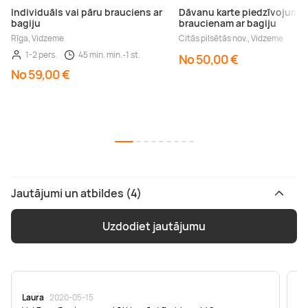
Individuāls vai pāru brauciens ar
Dāvanu karte piedzīvojuma
bagiju
braucienam ar bagiju
Rīga, Vidzeme
Citās pilsētās nov., Vidzeme
1-2 pers.
45 min. min.-1 st.
No 50,00 €
No 59,00 €
Jautājumi un atbildes (4)
Uzdodiet jautājumu
Laura
· 2020-05-15
Je