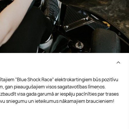
tajiem "Blue Shock Race" elektrokartingiem būs pozitīvu
em, gan pieaugušajiem visos sagatavotības līmeņos.
izbaudīt visa gada garumā ar iespēju pacīnīties par trases
savu sniegumu un ieteikumus nākamajiem braucieniem!