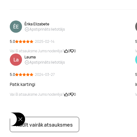
Ērika Elizabete
ĒE
Apstiprināts lietotājs
5.0
· 2025-02-14
5
Vai šī atsauksme Jums noderēja?
0
0
V
Lauma
La
Apstiprināts lietotājs
5.0
· 2024-03-27
5
Patik kartingi
I
Vai šī atsauksme Jums noderēja?
0
0
V
Rādīt vairāk atsauksmes