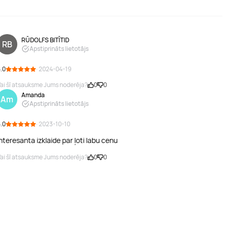
RŪDOLFS BITĪTID
RB
Apstiprināts lietotājs
.0
· 2024-04-19
ai šī atsauksme Jums noderēja?
0
0
Amanda
Am
Apstiprināts lietotājs
.0
· 2023-10-10
nteresanta izklaide par ļoti labu cenu
ai šī atsauksme Jums noderēja?
0
0