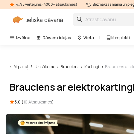
4.7/5 vērtējums (4000+ atsauksmes)
Bezmaksas maiņa un pie
Izvēlne
Dāvanu idejas
Vieta
Komplekti
Atpakaļ
Uz sākumu
Braucieni
Kartingi
Brauciens ar 
Brauciens ar elektrokarti
5.0 (
10 Atsauksmes
)