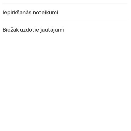
ens ar jaudīgiem
Dāvanu karte braucieniem ar
okartingiem
jaudīgiem elektrokartingiem
Iepirkšanās noteikumi
“GUNSnLASERS”
dzeme
Rīga, Vidzeme
 €
No 20,00 €
Biežāk uzdotie jautājumi