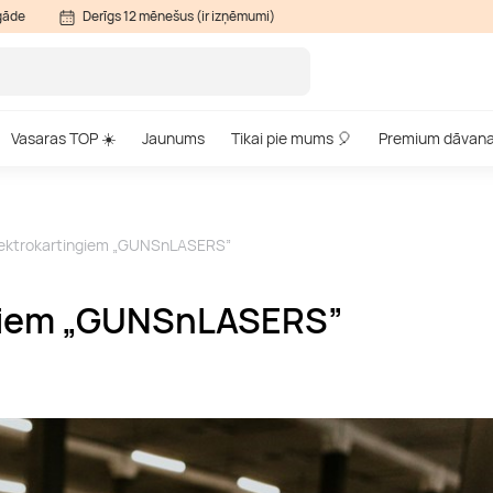
gāde
Derīgs 12 mēnešus (ir izņēmumi)
Vasaras TOP ☀️
Jaunums
Tikai pie mums 🎈
Premium dāvan
elektrokartingiem „GUNSnLASERS”
ngiem „GUNSnLASERS”