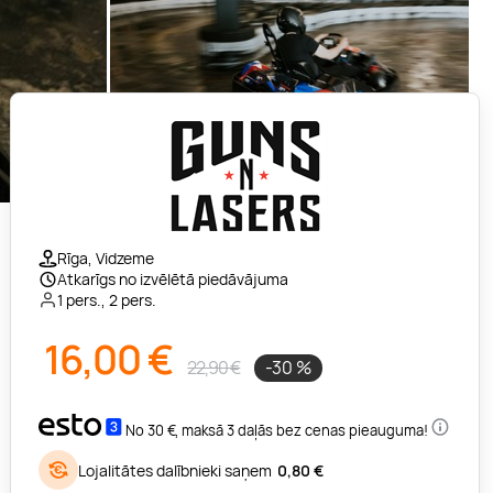
Rīga, Vidzeme
Atkarīgs no izvēlētā piedāvājuma
1 pers., 2 pers.
16,00
€
22,90 €
-30 %
No 30 €, maksā 3 daļās bez cenas pieauguma!
Lojalitātes dalībnieki saņem
0,80 €