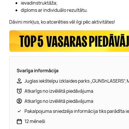
ievadinstruktāža;
diploms ar individuālo rezultātu.
Dāvini mirkļus, ko atcerēties vēl ilgi pēc aktivitātes!
Svarīga informācija
Juglas iekštelpu izklaides parks „GUNSnLASERS”, M
Atkarīgs no izvēlētā piedāvājuma
Atkarīgs no izvēlētā piedāvājuma
Pakalpojuma sniedzēja informācija tiks parādīta 
12 mēneši