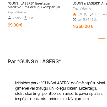
“GUNSnLASERS” lāzertaga
„GUNS n LASERS” Airs
piedzīvojums draugu kompānijai
Rīga, Vidzeme
Rīga, Vidzeme
5,00 (1)
2-3+ pers
2 pers.
1 st.
Vairāk kā 1,5 st.
69,00 €
No 50,00 €
Par “GUNS n LASERS”
Izklaides parks “GUNSnLASERS” nozīmē atpūtu visai
ģimenei vai draugu un kolēģu lokam. Lāzertags,
elektrokartingi, peintbols un airsofts pavērs plašas
iespējas neaizmirstamiem piedzīvojumiem.