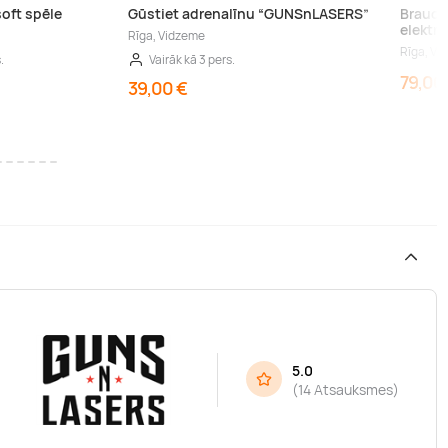
oft spēle
Gūstiet adrenalīnu “GUNSnLASERS”
Brauci
elektr
Rīga, Vidzeme
Rīga, Vi
.
Vairāk kā 3 pers.
79,00
39,00 €
5.0
(
14 Atsauksmes
)