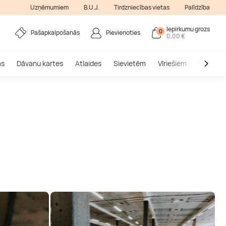
Uzņēmumiem
B.U.J.
Tirdzniecības vietas
Palīdzība
Iepirkumu grozs
0
Pašapkalpošanās
Pievienoties
0,00 €
as
Dāvanu kartes
Atlaides
Sievietēm
Vīriešiem
Outlet