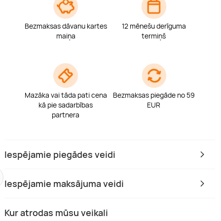
Bezmaksas dāvanu kartes
12 mēnešu derīguma
maiņa
termiņš
Mazāka vai tāda pati cena
Bezmaksas piegāde no 59
kā pie sadarbības
EUR
partnera
Iespējamie piegādes veidi
Iespējamie maksājuma veidi
Kur atrodas mūsu veikali