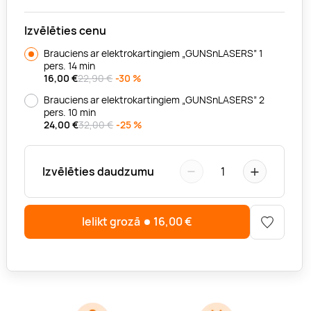
Izvēlēties cenu
Brauciens ar elektrokartingiem „GUNSnLASERS” 1
pers. 14 min
16,00
€
22,90 €
-30 %
Brauciens ar elektrokartingiem „GUNSnLASERS” 2
pers. 10 min
24,00
€
32,00 €
-25 %
−
+
Izvēlēties daudzumu
1
Ielikt grozā
16,00
€