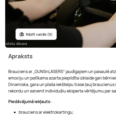
Rādīt vairāk (9)
Apraksts
Brauciens ar „GUNSnLASERS” jaudīgajiem un pasaulē atzī
emociju un patīkama azarta piepildīta izklaide gan bērni
Dinamiska, gara un plaša iekštelpu trase ļauj braucienus 
rekordu un saņemt individuālu eksperta vērtējumu par 
Piedāvājumā iekļauts:
brauciens ar elektrokartingu;