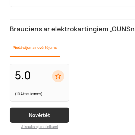
Brauciens ar elektrokartingiem „GUNS
Piedāvājuma novērtējums
5.0
(10 Atsauksmes)
Novērtēt
Atsauksmju noteikumi