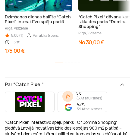
Dzimšanas dienas ballīte “Catch
“Catch Pixel” dāvanu karte 
Pixel” interaktīvo spēļu parkā
izklaides parks “Domina
Shopping”
Rīga, Vidzeme
Rīga, Vidzeme
5,00 (1)
Vairāk kā 5 pers.
No 30,00 €
1,5 st.
175,00 €
Par “Catch Pixel”
5.0
(
5 Atsauksmes
)
4.7/5
59 Atsauksmes
“Catch Pixel” interaktīvo spēļu parks TC “Domina Shopping”
piedāvā Latvijā inovatīvas izklaides iespējas 900 m2 platībā –
aktīvām brīvdienām, bērnu ballītei vai komandas saliedēšanai, kā