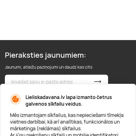
Pieraksties jaunumiem:
Jaunumi, atlaižu paziņojumi un daudz kas cits
* Esmu iepazinies/usies ar
privātuma politiku
Lieliskadavana.lv lapa izmanto četrus
galvenos sīkfailu veidus.
Mēs izmantojam sīkfailus, kas nepieciešami tīmekļa
vietnes darbībai, kā arī analītikas, funkcionālos un
mārketinga (reklāmas) sīkfailus.
Ar jūsu piekrišanu sīkfaili un mobilie identifikatori
Par "Lieliska dāvana"