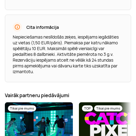
Cita informācija
Nepieciešamas neslīdošās zeķes, iespējams iegādāties
uz vietas (1,50 EUR/pāris). Piemaksa par katru nākamo
spēlētāju 10 EUR. Maksimāli spēlē vienlaicīgi var
piedalīties 8 dalībnieki. Aktivitāte piemērota no 3 g.v.
Rezervāciju iespējams atcelt ne vēlāk kā 24 stundas
pirms apmeklējuma vai dāvanu karte tiks uzskatīta par
izmantotu.
Vairāk partneru piedāvājumi
Tikai pie mums
TOP
Tikai pie mums