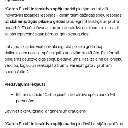
“Catch Pixel” interaktīvo spēļu parkā
pieejamas Latvijā
inovatīvas izklaides iespējas – desmitiem dažādas spēļu iespējas
uz
skārienjutīgās pikseļu grīdas
ļaus iegrimt kustīgā un jautrā
nodarbē. Tā būs dāvana, kas ar interaktīvu un dinamisku izklaidi
telpās iepriecinās gan bērnus, gan pieaugušos!
Latvijas izklaides vidē unikālā digitālā pikseļu grīda ļauj
dalībniekiem noteikt spēles gaitu ar savām kustībām. Platformā
pieejams daudzveidīgs spēļu piedāvājums, kas izaicina dalībnieku
veiklību, loģiku un reakcijas ātrumu. Vai esat gatavi jautrām
sacensībām?
Piedāvājumā iekļauts:
55 min izklaide “Catch pixel” interaktīvo spēļu parkā 1-3
personām.
Dāviniet aktīvu izklaidi ar ģimeni un draugiem!
“Catch Pixel” interaktīvo spēļu parks
piedāvā Latvijā inovatīvas