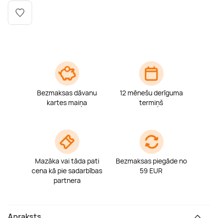
Boulderings
Citas ūdens izklaides
Mūzikas nodarbības
Tetovēšanas salons
Kērlings
Vindsērfings
Deju nodarbības
Deguna un Nabas pīrsings
Kikbokss
Kaitbords
Ausu caurduršana
Bezmaksas dāvanu
12 mēnešu derīguma
Piedzīvojumu parki
Procedūras vīriešiem
kartes maiņa
termiņš
Mazāka vai tāda pati
Bezmaksas piegāde no
cena kā pie sadarbības
59 EUR
partnera
Apraksts