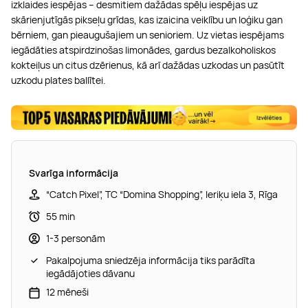
izklaides iespējas – desmitiem dažādas spēļu iespējas uz
skārienjutīgās pikseļu grīdas, kas izaicina veiklību un loģiku gan
bērniem, gan pieaugušajiem un senioriem. Uz vietas iespējams
iegādāties atspirdzinošas limonādes, gardus bezalkoholiskos
kokteiļus un citus dzērienus, kā arī dažādas uzkodas un pasūtīt
uzkodu plates ballītei.
Svarīga informācija
“Catch Pixel”, TC “Domina Shopping”, Ieriķu iela 3, Rīga
55 min
1-3 personām
Pakalpojuma sniedzēja informācija tiks parādīta
iegādājoties dāvanu
12 mēneši