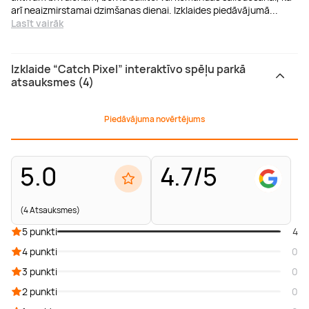
arī neaizmirstamai dzimšanas dienai. Izklaides piedāvājumā
...
Lasīt vairāk
Izklaide “Catch Pixel” interaktīvo spēļu parkā
atsauksmes (4)
Piedāvājuma novērtējums
5.0
4.7/5
(4 Atsauksmes)
5 punkti
4
4 punkti
0
3 punkti
0
2 punkti
0