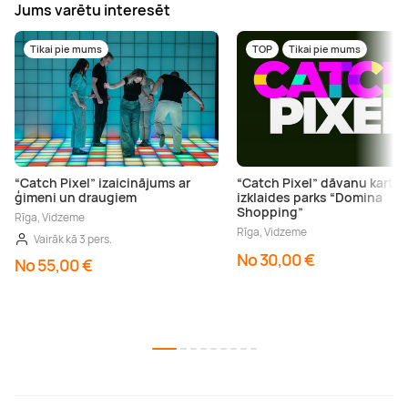
Jums varētu interesēt
Tikai pie mums
TOP
Tikai pie mums
“Catch Pixel” izaicinājums ar
“Catch Pixel” dāvanu karte 
ģimeni un draugiem
izklaides parks “Domina
Shopping”
Rīga, Vidzeme
Rīga, Vidzeme
Vairāk kā 3 pers.
No 30,00 €
No 55,00 €