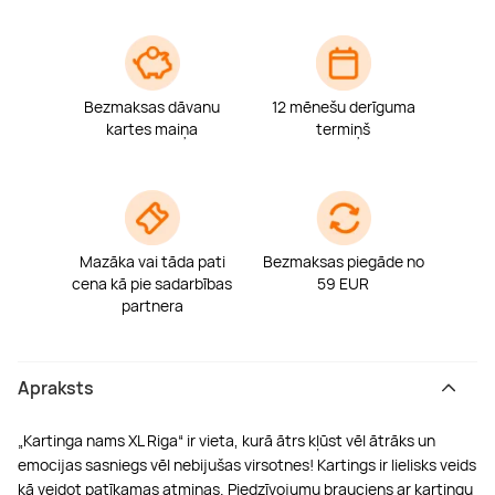
Bezmaksas dāvanu
12 mēnešu derīguma
kartes maiņa
termiņš
Mazāka vai tāda pati
Bezmaksas piegāde no
cena kā pie sadarbības
59 EUR
partnera
Apraksts
„Kartinga nams XL Riga“ ir vieta, kurā ātrs kļūst vēl ātrāks un
emocijas sasniegs vēl nebijušas virsotnes! Kartings ir lielisks veids
kā veidot patīkamas atmiņas. Piedzīvojumu brauciens ar kartingu