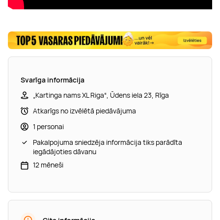
Svarīga informācija
„Kartinga nams XL Riga“, Ūdens iela 23, Rīga
Atkarīgs no izvēlētā piedāvājuma
1 personai
Pakalpojuma sniedzēja informācija tiks parādīta
iegādājoties dāvanu
12 mēneši