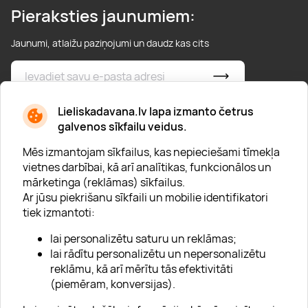
Pieraksties jaunumiem:
Jaunumi, atlaižu paziņojumi un daudz kas cits
* Esmu iepazinies/usies ar
privātuma politiku
Lieliskadavana.lv lapa izmanto četrus
galvenos sīkfailu veidus.
Mēs izmantojam sīkfailus, kas nepieciešami tīmekļa
vietnes darbībai, kā arī analītikas, funkcionālos un
mārketinga (reklāmas) sīkfailus.
Ar jūsu piekrišanu sīkfaili un mobilie identifikatori
Par "Lieliska dāvana"
tiek izmantoti:
Karjera
lai personalizētu saturu un reklāmas;
Blogs
lai rādītu personalizētu un nepersonalizētu
reklāmu, kā arī mērītu tās efektivitāti
Uzņēmumiem
(piemēram, konversijas).
Lojalitātes klubs 💸