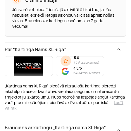
Cita informācija
Jūs varēsiet piedalīties šajā aktivitātē tikai tad, ja Jūs
nebūsiet iepriekš lietojis alkoholu vai citas apreibinošas
vielas. Brauciens ar kartingu iespējams no 7 gadu
vecuma!
Par “Kartinga Nams XL Riga”
5.0
(
8 Atsauksmes
)
4.5/5
649 Atsauksmes
„Kartinga nams XL Riga” piedāvā aizraujošu kartinga pieredzi
iekštelpu trasē ar kvalitatīvu vienlaidu segumu un interesantu
trajektoriju izkārtojumu. Klubs nodrošina iespējas apgūt kartinga
vadītprasmi iesācējiem, piedāvā aktīvu atpūtu sportiskā
...
Lasīt
vairāk
Brauciens ar kartingu „Kartinga namā XL Riga“