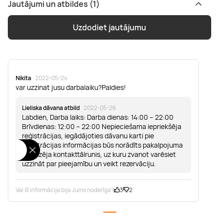
Jautājumi un atbildes (1)
Uzdodiet jautājumu
Nikita
· 2022-05-24
var uzzinat jusu darbalaiku?Paldies!
Lieliska dāvana atbild
· 2022-05-26
Labdien, Darba laiks: Darba dienas: 14:00 – 22:00
Brīvdienas: 12:00 – 22:00 Nepieciešama iepriekšēja
reģistrācijas, iegādājoties dāvanu karti pie
reģistrācijas informācijas būs norādīts pakalpojuma
sniedzēja kontakttālrunis, uz kuru zvanot varēsiet
uzzināt par pieejamību un veikt rezervāciju.
Vai šī informācija bija Jums noderīga?
3
2