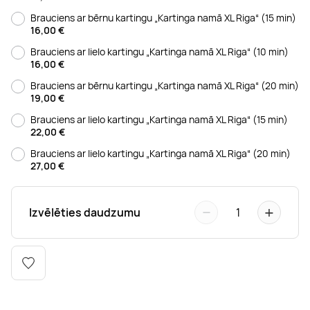
Boulderings
Citas ūdens izklaides
Mūzikas nodarbības
Tetovēšanas salons
Brauciens ar bērnu kartingu „Kartinga namā XL Riga“ (15 min)
16,00
€
Kērlings
Vindsērfings
Deju nodarbības
Deguna un Nabas pīrsings
Brauciens ar lielo kartingu „Kartinga namā XL Riga“ (10 min)
16,00
€
Brauciens ar bērnu kartingu „Kartinga namā XL Riga“ (20 min)
Kikbokss
Kaitbords
Ausu caurduršana
19,00
€
Brauciens ar lielo kartingu „Kartinga namā XL Riga“ (15 min)
22,00
€
Piedzīvojumu parki
Procedūras vīriešiem
Brauciens ar lielo kartingu „Kartinga namā XL Riga“ (20 min)
27,00
€
−
+
Izvēlēties daudzumu
1