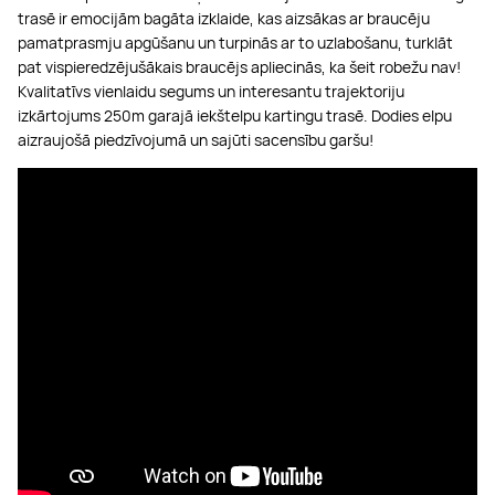
trasē ir emocijām bagāta izklaide, kas aizsākas ar braucēju
pamatprasmju apgūšanu un turpinās ar to uzlabošanu, turklāt
pat vispieredzējušākais braucējs apliecinās, ka šeit robežu nav!
Kvalitatīvs vienlaidu segums un interesantu trajektoriju
izkārtojums 250m garajā iekštelpu kartingu trasē. Dodies elpu
aizraujošā piedzīvojumā un sajūti sacensību garšu!