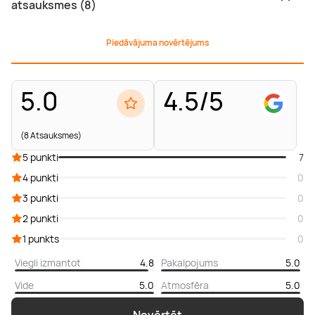
atsauksmes (8)
Piedāvājuma novērtējums
5.0
4.5/5
(8 Atsauksmes)
5 punkti
7
4 punkti
0
3 punkti
0
2 punkti
0
1 punkts
0
Viegli izmantot
4.8
Pakalpojums
5.0
Vide
5.0
Atmosfēra
5.0