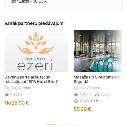
par Lukss – 30 EUR.
Vairāk partneru piedāvājumi
Dāvanu karte atpūtai un
Masāža un SPA apmeklējum
relaksācijai “SPA Hotel Ezeri”
Siguldā
Sigulda, Vidzeme
Sigulda, Vidzeme
4,80 (1)
4,80 (4)
1 pers.
Vairāk kā 1,5 st.
No 25,00 €
55,00 €