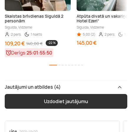
Skaistas brīvdienas Siguldā 2
Atpūta divatā un vakariņas
personām
Hotel Ezeri”
Sigulda, Vidzeme
Sigulda, Vidzeme
2 pers.
1 nakts
5,00 (2)
2 pers.
1 na
145,00 €
109,20 €
140,00 €
-22 %
Derīgs:
25:01:55:49
Jautājumi un atbildes (4)
Uzdodiet jautājumu
LĪGA
· 2021-10-22
Li