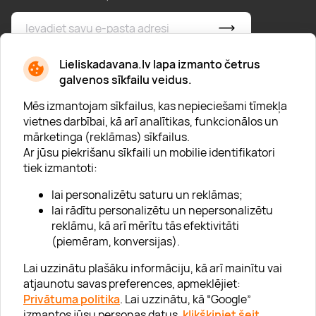
* Esmu iepazinies/usies ar
privātuma politiku
Lieliskadavana.lv lapa izmanto četrus
galvenos sīkfailu veidus.
Mēs izmantojam sīkfailus, kas nepieciešami tīmekļa
vietnes darbībai, kā arī analītikas, funkcionālos un
mārketinga (reklāmas) sīkfailus.
Ar jūsu piekrišanu sīkfaili un mobilie identifikatori
Par "Lieliska dāvana"
tiek izmantoti:
Karjera
lai personalizētu saturu un reklāmas;
Blogs
lai rādītu personalizētu un nepersonalizētu
reklāmu, kā arī mērītu tās efektivitāti
Uzņēmumiem
(piemēram, konversijas).
Lojalitātes klubs 💸
Lai uzzinātu plašāku informāciju, kā arī mainītu vai
atjaunotu savas preferences, apmeklējiet:
Privātuma politika
. Lai uzzinātu, kā “Google”
Palīdzība
izmantos jūsu personas datus,
klikšķiniet šeit
.