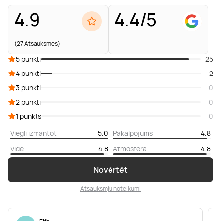
4.9
4.4/5
(27 Atsauksmes)
5 punkti
25
4 punkti
2
3 punkti
0
2 punkti
0
1 punkts
0
Viegli izmantot
5.0
Pakalpojums
4.8
Vide
4.8
Atmosfēra
4.8
Novērtēt
Atsauksmju noteikumi