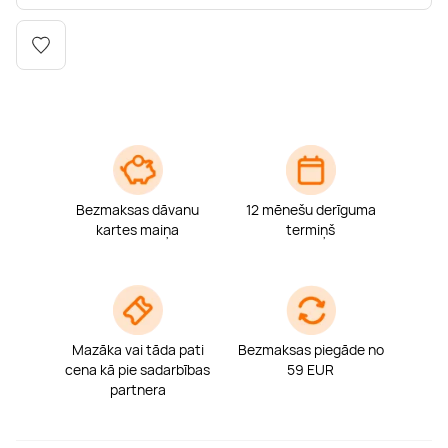
Boulderings
Citas ūdens izklaides
Mūzikas nodarbības
Tetovēšanas salons
Kērlings
Vindsērfings
Deju nodarbības
Deguna un Nabas pīrsings
Kikbokss
Kaitbords
Ausu caurduršana
Piedzīvojumu parki
Procedūras vīriešiem
Bezmaksas dāvanu
12 mēnešu derīguma
kartes maiņa
termiņš
Mazāka vai tāda pati
Bezmaksas piegāde no
cena kā pie sadarbības
59 EUR
partnera