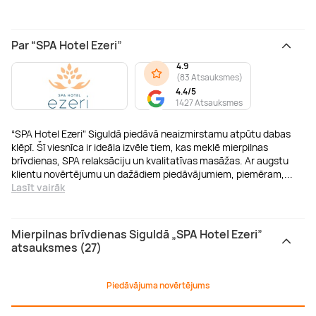
Par “SPA Hotel Ezeri”
4.9
(
83 Atsauksmes
)
4.4/5
1427 Atsauksmes
“SPA Hotel Ezeri" Siguldā piedāvā neaizmirstamu atpūtu dabas
klēpī. Šī viesnīca ir ideāla izvēle tiem, kas meklē mierpilnas
brīvdienas, SPA relaksāciju un kvalitatīvas masāžas. Ar augstu
klientu novērtējumu un dažādiem piedāvājumiem, piemēram,
...
Lasīt vairāk
Mierpilnas brīvdienas Siguldā „SPA Hotel Ezeri”
atsauksmes (27)
Piedāvājuma novērtējums