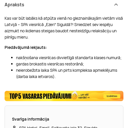
Apraksts
Kas var būt labāks kā atpūta vienā no gleznainākajām vietām visā
Latvijā – SPA viesnīcā „Ezeri“ Siguldā?! Sniedziet sev iespēju
aizmukt no ikdienas steigas baudot nesteidzīgu relaksāciju un
pilnīgu mieru.
Piedāvājumā iekļauts:
nakšņošana viesnīcas divvietīgā standarta klases numurā;
gardas brokastis viesnīcas restorānā;
neierobežota laika SPA un pirts kompleksa apmeklējums
(darba laika ietvaros).
Svarīga informācija
SPA Hotel „Ezeri“, Saltavota iela 32, Sigulda