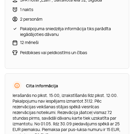
1 nakts
2 personām
Pakalpojuma sniedzēja informācija tiks parādīta
iegādājoties dāvanu
12 mēneši
Peldbikses vai peldkostīms un čības
Cita informācija
Ierašanās no plkst. 15:00, izrakstīšanās līdz plkst. 12:00.
Pakalpojumu nav iespējams izmantot 31.12. Pēc
rezervācijas veikšanas stājas spēkā viesnīcas
rezervācijas noteikumi. Rezevācija jāatceļ vismaz 72
stundas pirms, savādāl dāvanu karte tiek uzskatīta par
izmantotu. No 01.05. līdz 30.09 piedavājums spēkā ar 25
EUR piemaksu. Piemaksa par pus-luksa numuru ir 15 EUR,