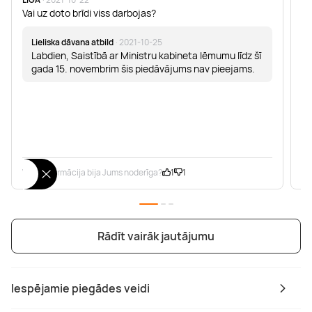
Vai uz doto brīdi viss darbojas?
La
Lieliska dāvana atbild
· 2021-10-25
Labdien, Saistībā ar Ministru kabineta lēmumu līdz šī
gada 15. novembrim šis piedāvājums nav pieejams.
Vai šī informācija bija Jums noderīga?
1
1
Va
Rādīt vairāk jautājumu
Iespējamie piegādes veidi