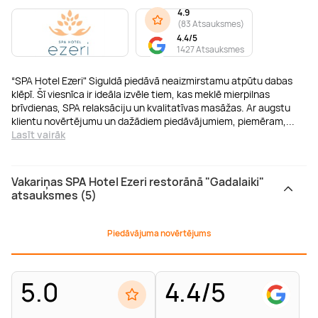
4.9
(
83 Atsauksmes
)
4.4/5
1427 Atsauksmes
“SPA Hotel Ezeri" Siguldā piedāvā neaizmirstamu atpūtu dabas
klēpī. Šī viesnīca ir ideāla izvēle tiem, kas meklē mierpilnas
brīvdienas, SPA relaksāciju un kvalitatīvas masāžas. Ar augstu
klientu novērtējumu un dažādiem piedāvājumiem, piemēram,
...
Lasīt vairāk
Vakariņas SPA Hotel Ezeri restorānā "Gadalaiki"
atsauksmes (5)
Piedāvājuma novērtējums
5.0
4.4/5