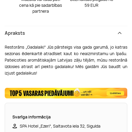
cena kā pie sadarbības
59 EUR
partnera
Apraksts
Restorāns
„Gadalaiki“
Jūs pārsteigs visa gada garumā, jo katras
sezonas ēdienkartē atradīsiet kaut ko neaizmirstamu un īpašu.
Pateicoties aromātiskajām Latvijas zāļu tējām, mūsu restorānā
izdosies atrast arī piekto gadalaiku! Mēs gaidām Jūs baudīt un
izjust gadalaikus!
Svarīga informācija
SPA Hotel „Ezeri“, Saltavota iela 32, Sigulda