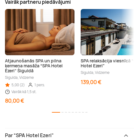
Vairāk partneru piedāvājumi
Atjaunošanās SPA un pilna
SPA relaksācija viesnīcā “S
ķermeņa masāža “SPA Hotel
Hotel Ezeri"
Ezeri” Siguldā
Sigulda, Vidzeme
Sigulda, Vidzeme
139,00 €
5,00 (2)
1 pers.
Vairāk kā 1,5 st.
80,00 €
Par “SPA Hotel Ezeri”