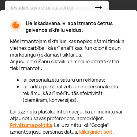
* Esmu iepazinies/usies ar
privātuma politiku
Lieliskadavana.lv lapa izmanto četrus
galvenos sīkfailu veidus.
Mēs izmantojam sīkfailus, kas nepieciešami tīmekļa
vietnes darbībai, kā arī analītikas, funkcionālos un
mārketinga (reklāmas) sīkfailus.
Ar jūsu piekrišanu sīkfaili un mobilie identifikatori
Par "Lieliska dāvana"
tiek izmantoti:
Karjera
lai personalizētu saturu un reklāmas;
Blogs
lai rādītu personalizētu un nepersonalizētu
reklāmu, kā arī mērītu tās efektivitāti
Uzņēmumiem
(piemēram, konversijas).
Lojalitātes klubs 💸
Lai uzzinātu plašāku informāciju, kā arī mainītu vai
atjaunotu savas preferences, apmeklējiet:
Privātuma politika
. Lai uzzinātu, kā “Google”
Palīdzība
izmantos jūsu personas datus,
klikšķiniet šeit
.