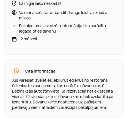
Laimīgie laiku neskaita!
Vakariņas Jūs varat baudīt draugu lokā vai kopā ar
mīļoto.
Pakalpojuma sniedzēja informācija tiks parādīta
iegādājoties dāvanu
12 mēneši
Cita informācija
Jūs varēsiet izvēlēties jebkurus ēdienus no restorāna
ēdienkartes par summu, kas norādīta dāvanu kartē.
Bezmaksas autostāvvieta. Ja rezervācija netiek atcelta
vismaz 72 stundas pirms, dāvanu karte tiek uzskatīta par
izmantotu. Dāvanu karte neattiecas uz īpašajiem
piedāvājumiem, atlaidēm vai akcijas pakalpojumiem.