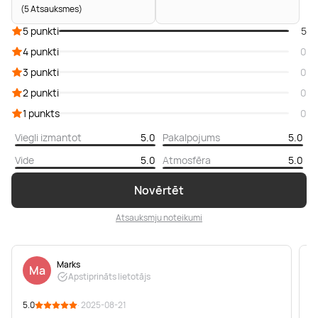
(5 Atsauksmes)
5 punkti
5
4 punkti
0
3 punkti
0
2 punkti
0
1 punkts
0
Viegli izmantot
5.0
Pakalpojums
5.0
Vide
5.0
Atmosfēra
5.0
Novērtēt
Atsauksmju noteikumi
Marks
Ma
Apstiprināts lietotājs
5.0
· 2025-08-21
5