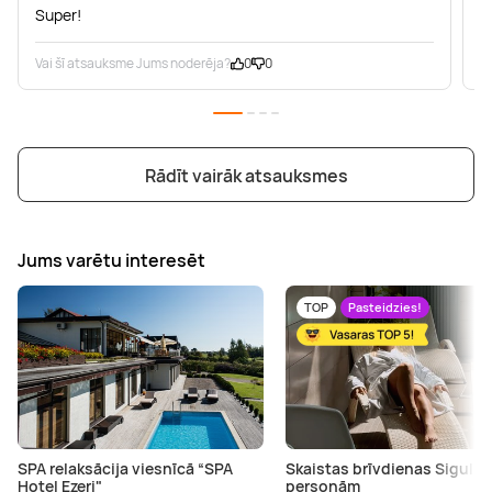
Super!
P
Vai šī atsauksme Jums noderēja?
0
0
V
Rādīt vairāk atsauksmes
Jums varētu interesēt
TOP
Pasteidzies!
SPA relaksācija viesnīcā “SPA
Skaistas brīvdienas Siguldā
Hotel Ezeri"
personām