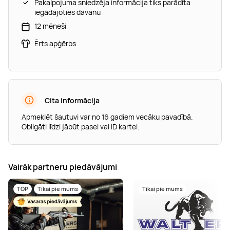
Pakalpojuma sniedzēja informācija tiks parādīta
iegādājoties dāvanu
12 mēneši
Ērts apģērbs
Cita informācija
Apmeklēt šautuvi var no 16 gadiem vecāku pavadībā.
Obligāti līdzi jābūt pasei vai ID kartei.
Vairāk partneru piedāvājumi
TOP
Tikai pie mums
Tikai pie mums