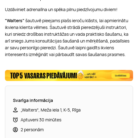
Uzdāviniet adrenalīna un spēka pilnu piedzīvojumu diviem!
"Walters"
šautuvē pieejams plašs ieroču klāsts, lai apmierinātu
ikviena klienta vēlmes. Šautuvē strādā pieredzējuši instruktori,
kuri sniedz drošības instruktāžas un vada praktisko šaušanu, ka
arī sniegs Jums konsultācijas šaušanā un mērķēšanā,
padalīsies
ar savu personīgo pieredzi. Šautuvē laipni gaidīts ikviens
interesents izmēģināt vai pārbaudīt savas šaušanas prasmes.
Svarīga informācija
„Walters“, Meža iela 1, K-5, Rīga
Aptuveni 30 minūtes
2 personām