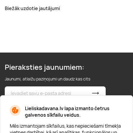
Biežāk uzdotie jautājumi
Pieraksties jaunumiem:
Jaunumi, atlaižu paziņojumi un daudz kas cits
* Esmu iepazinies/usies ar
privātuma politiku
Lieliskadavana.lv lapa izmanto četrus
galvenos sīkfailu veidus.
Mēs izmantojam sīkfailus, kas nepieciešami tīmekļa
vietnes darbībai, kā arī analītikas, funkcionālos un