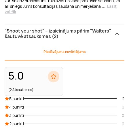
kuri sniedz drošības instruktāžas un vada praktisko šaušanu, ka
arī sniegs Jums konsultācijas šaušanā un mērķēšanā,
...
Lasīt
vairāk
"Shoot your shot" – izaicinājums pārim "Walters"
šautuvē atsauksmes (2)
Piedāvājuma novērtējums
5.0
(2 Atsauksmes)
5 punkti
2
4 punkti
0
3 punkti
0
2 punkti
0