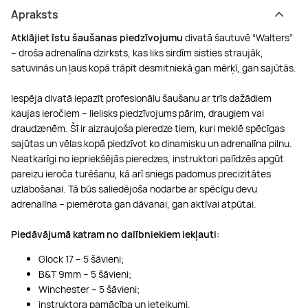
Apraksts
Atklājiet īstu šaušanas piedzīvojumu
divatā šautuvē “Walters”
– droša adrenalīna dzirksts, kas liks sirdīm sisties straujāk,
satuvinās un ļaus kopā trāpīt desmitniekā gan mērķī, gan sajūtās.
Iespēja divatā iepazīt profesionālu šaušanu ar trīs dažādiem
kaujas ieročiem – lielisks piedzīvojums pārim, draugiem vai
draudzenēm. Šī ir aizraujoša pieredze tiem, kuri meklē spēcīgas
sajūtas un vēlas kopā piedzīvot ko dinamisku un adrenalīna pilnu.
Neatkarīgi no iepriekšējās pieredzes, instruktori palīdzēs apgūt
pareizu ieroča turēšanu, kā arī sniegs padomus precizitātes
uzlabošanai. Tā būs saliedējoša nodarbe ar spēcīgu devu
adrenalīna – piemērota gan dāvanai, gan aktīvai atpūtai.
Piedāvājumā katram no dalībniekiem iekļauti:
Glock 17 – 5 šāvieni;
B&T 9mm – 5 šāvieni;
Winchester – 5 šāvieni;
instruktora pamācība un ieteikumi.