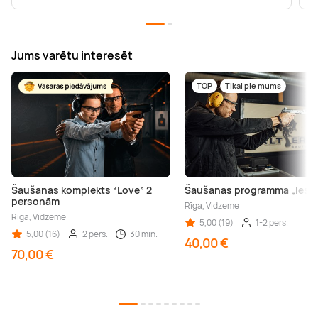
Jums varētu interesēt
TOP
Tikai pie mums
Šaušanas komplekts “Love” 2
Šaušanas programma „Iesāc
personām
Rīga, Vidzeme
Rīga, Vidzeme
5,00 (19)
1-2 pers.
5,00 (16)
2 pers.
30 min.
40,00 €
70,00 €