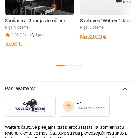
Šaušana ar 3 kaujas ieročiem
Šautuves “Walters” dāvanu 
Rīga, Vidzeme
Rīga, Vidzeme
4,90 (18)
1 pers.
No 30,00 €
37,50 €
Par “Walters”
4.9
(
44 Atsauksmes
)
Walters šautuvē pieejams plašs ieroču klāsts, lai apmierinātu
ikviena klienta vēlmes. Šautuvē strādā pieredzējuši instruktori,