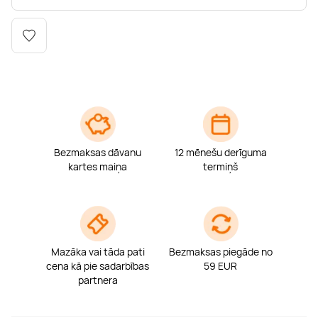
Boulderings
Citas ūdens izklaides
Mūzikas nodarbības
Tetovēšanas salons
Kērlings
Vindsērfings
Deju nodarbības
Deguna un Nabas pīrsings
Kikbokss
Kaitbords
Ausu caurduršana
Piedzīvojumu parki
Procedūras vīriešiem
Bezmaksas dāvanu
12 mēnešu derīguma
kartes maiņa
termiņš
Mazāka vai tāda pati
Bezmaksas piegāde no
cena kā pie sadarbības
59 EUR
partnera