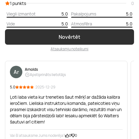
1 punkts
0
Viegli izmantot
5.0
Pakalpojums
5.0
Vide
5.0
Atmosfēra
5.0
Novērtēt
Atsauksmju noteikumi
Arnolds
Ar
Apstiprināts lietotājs
5.0
· 2025-12-29
5
Ļoti laba vieta kur treneties šaut mērķī ar dažāda kalibra
B
ieročiem. Lieliska instruktoru komanda, pateicoties viņu
i
prasmei izskaidrot visu tehniski darāmo, rezultāti man un
d
dēlam bija pārsteidzoši labi! Iesaku apmeklēt šo Walters
šautuvi arī citiem!
Vai šī atsauksme Jums noderēja?
0
0
V