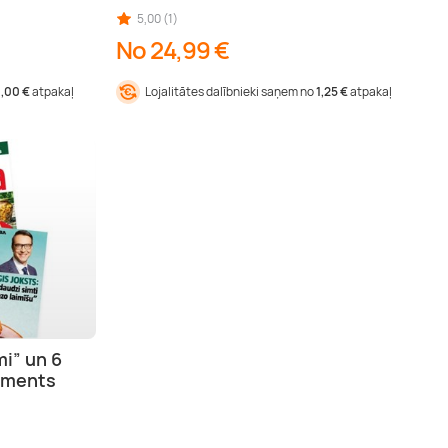
5,00 (1)
No 24,99 €
1,00 €
atpakaļ
Lojalitātes dalībnieki saņem no
1,25 €
atpakaļ
i” un 6
ements