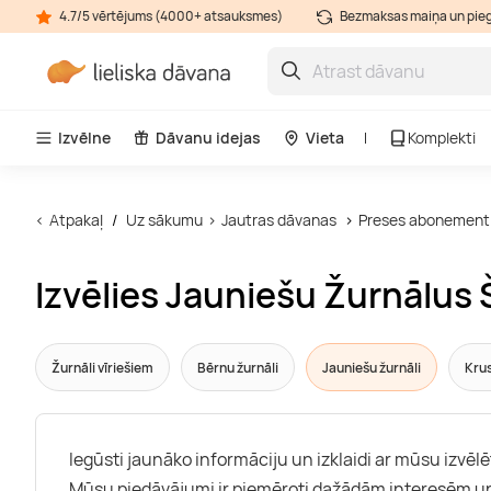
4.7/5 vērtējums (4000+ atsauksmes)
Bezmaksas maiņa un pie
Izvēlne
Dāvanu idejas
Vieta
Komplekti
Atpakaļ
Uz sākumu
Jautras dāvanas
Preses abonement
Izvēlies Jauniešu Žurnālus
Žurnāli vīriešiem
Bērnu žurnāli
Jauniešu žurnāli
Krus
Iegūsti jaunāko informāciju un izklaidi ar mūsu izvēlē
Mūsu piedāvājumi ir piemēroti dažādām interesēm u