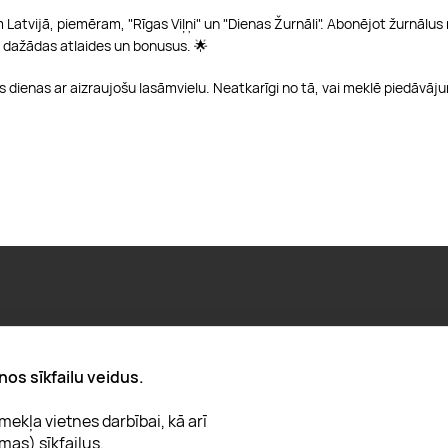
atvijā, piemēram, "Rīgas Viļņi" un "Dienas Žurnāli". Abonējot žurnālus 
ā dažādas atlaides un bonusus. 🌟
avas dienas ar aizraujošu lasāmvielu. Neatkarīgi no tā, vai meklē piedā
Par "Lieliska dāvana"
nos sīkfailu veidus.
Karjera
ekļa vietnes darbībai, kā arī
Blogs
mas) sīkfailus.