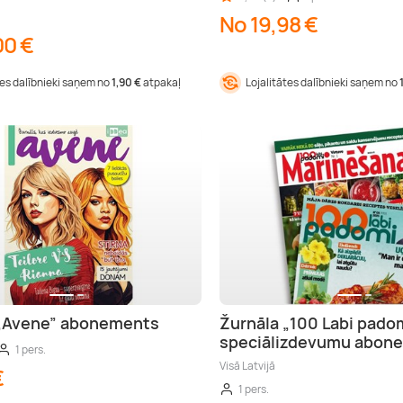
No 19,98 €
00 €
tes dalībnieki saņem no
1,90 €
atpakaļ
Lojalitātes dalībnieki saņem no
 „Avene” abonements
Žurnāla „100 Labi padom
speciālizdevumu abon
1 pers.
Visā Latvijā
€
1 pers.