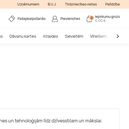
Uzņēmumiem
B.U.J.
Tirdzniecības vietas
Palīdzība
Iepirkumu grozs
0
Pašapkalpošanās
Pievienoties
0,00 €
as
Dāvanu kartes
Atlaides
Sievietēm
Vīriešiem
Outlet
ātnes un tehnoloģijām līdz dzīvesstilam un mākslai.