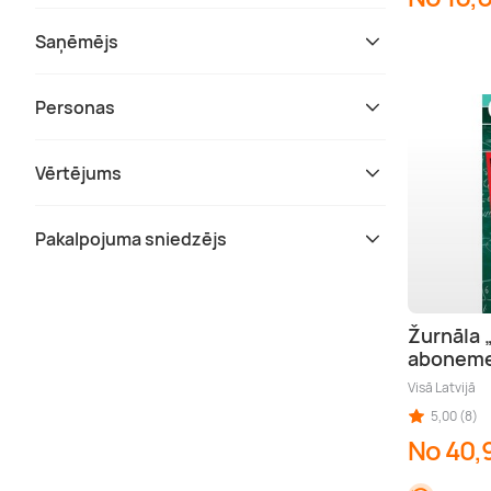
Saņēmējs
Personas
Vērtējums
Pakalpojuma sniedzējs
Žurnāla 
abonem
Visā Latvijā
5,00 (8)
No 40,