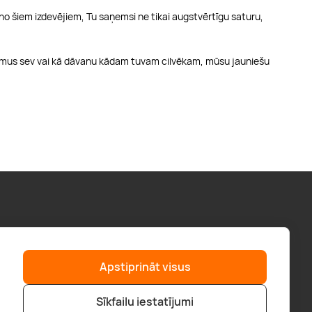
no šiem izdevējiem, Tu saņemsi ne tikai augstvērtīgu saturu,
vājumus sev vai kā dāvanu kādam tuvam cilvēkam, mūsu jauniešu
Palīdzība
“GERA DOVANA” GRUPA
Apstiprināt visus
F.A.Q.
geradovana.lt
Piegāde
superprezenty.pl
Sīkfailu iestatījumi