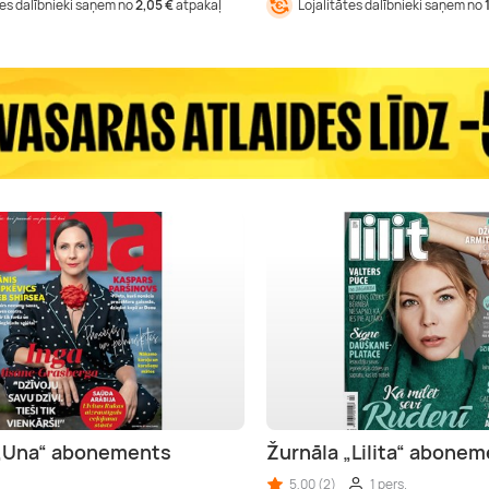
tes dalībnieki saņem no
2,05 €
atpakaļ
Lojalitātes dalībnieki saņem no
 „Una“ abonements
Žurnāla „Lilita“ abone
5,00 (2)
1 pers.