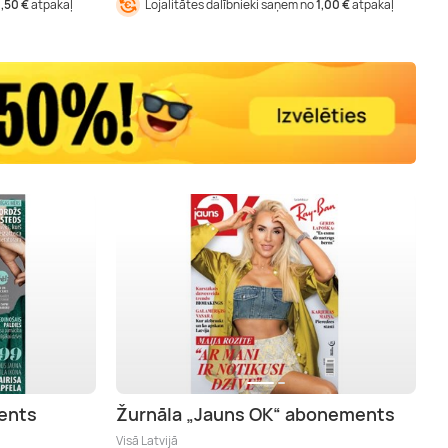
1,50 €
atpakaļ
Lojalitātes dalībnieki saņem no
1,00 €
atpakaļ
ments
Žurnāla „Jauns OK“ abonements
Visā Latvijā