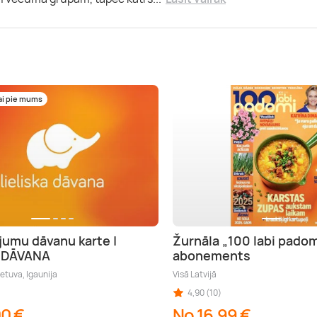
ai pie mums
jumu dāvanu karte |
Žurnāla „100 labi padom
A DĀVANA
abonements
ietuva, Igaunija
Visā Latvijā
4,90 (10)
00 €
No 16,99 €