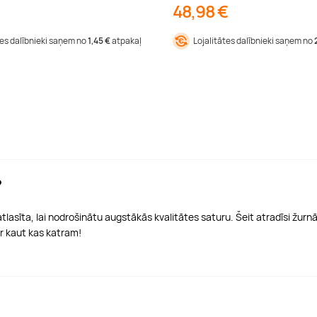
48,98 €
tes dalībnieki saņem no
1,45 €
atpakaļ
Lojalitātes dalībnieki saņem no
?
asīta, lai nodrošinātu augstākās kvalitātes saturu. Šeit atradīsi žurnālus,
r kaut kas katram!