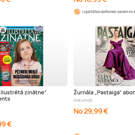
Lojalitātes dalībnieki saņem no
„Ilustrētā zinātne“
Žurnāla „Pastaiga“ ab
ents
Visā Latvijā
No 29,99 €
99 €