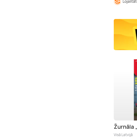
Lojalitā
Žurnāla
Visā Latvijā