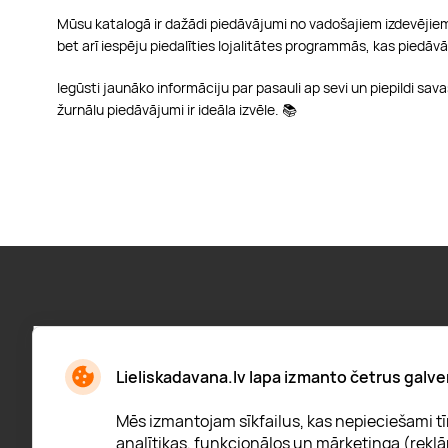
Mūsu katalogā ir dažādi piedāvājumi no vadošajiem izdevējiem L
bet arī iespēju piedalīties lojalitātes programmās, kas piedāv
Iegūsti jaunāko informāciju par pasauli ap sevi un piepildi s
žurnālu piedāvājumi ir ideāla izvēle. 📚
Pieraksties jaunumiem:
Jaunumi, atlaižu paziņojumi un daudz kas cits
Lieliskadavana.lv lapa izmanto četrus galve
Mēs izmantojam sīkfailus, kas nepieciešami tīm
analītikas, funkcionālos un mārketinga (reklā