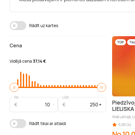
Rādīt uz kartes
TOP
Tik
Cena
Vidējā cena
37,14 €
No
Līdz
Piedzīvo
€
€
LIELISK
Visā Latvijā, L
Rādīt tikai ar atlaidi
5,00 (4)
No 10,