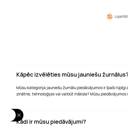
Lojalitā
Kāpēc izvēlēties mūsu jauniešu žurnālus
Mūsu kategorija jauniešu žurnālu piedāvājumos ir īpaši rūpīgi atl
zinātne, tehnoloģijas vai varbūt māksla? Mūsu piedāvājumos i
Kādi ir mūsu piedāvājumi?