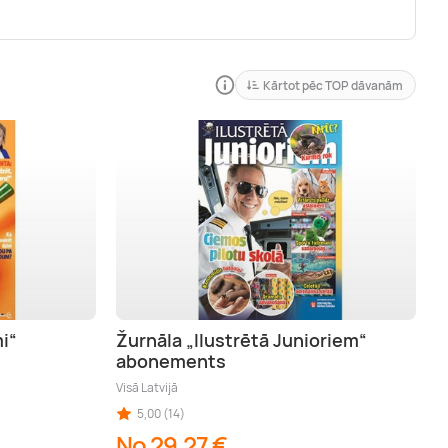
Kārtot pēc TOP dāvanām
i“
Žurnāla „Ilustrētā Junioriem“
abonements
Visā Latvijā
5,00 (14)
No 29,27 €