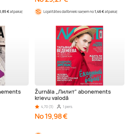
0,85 €
atpakaļ
Lojalitātes dalībnieki saņem no
1,46 €
atpakaļ
onements
Žurnāla „Лилит” abonements
krievu valodā
4,70 (3)
1 pers.
No 19,98 €