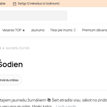
gāde
Derīgs 12 mēnešus (ir izņēmumi)
Vasaras TOP ☀️
Jaunums
Tikai pie mums 🎈
Premium dāvan
i
Jauniešu žurnāli
 Šodien
tvārdu mīklas
tajiem jauniešu žurnāliem! 📚 Šeit atradīsi visu, sākot no zin
n vecuma grupām, tāpēc katrs
...
Lasīt vairāk