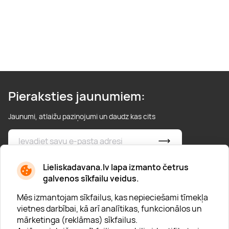
Pieraksties jaunumiem:
Jaunumi, atlaižu paziņojumi un daudz kas cits
* Esmu iepazinies/usies ar
privātuma politiku
Lieliskadavana.lv lapa izmanto četrus
galvenos sīkfailu veidus.
Mēs izmantojam sīkfailus, kas nepieciešami tīmekļa
vietnes darbībai, kā arī analītikas, funkcionālos un
mārketinga (reklāmas) sīkfailus.