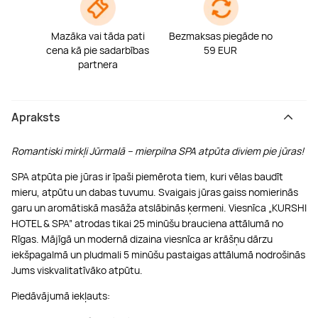
Mazāka vai tāda pati
Bezmaksas piegāde no
cena kā pie sadarbības
59 EUR
partnera
Apraksts
Romantiski mirkļi Jūrmalā – mierpilna SPA atpūta diviem pie jūras!
SPA atpūta pie jūras ir īpaši piemērota tiem, kuri vēlas baudīt
mieru, atpūtu un dabas tuvumu. Svaigais jūras gaiss nomierinās
garu un aromātiskā masāža atslābinās ķermeni. Viesnīca „KURSHI
HOTEL & SPA” atrodas tikai 25 minūšu brauciena attālumā no
Rīgas. Mājīgā un modernā dizaina viesnīca ar krāšņu dārzu
iekšpagalmā un pludmali 5 minūšu pastaigas attālumā nodrošinās
Jums viskvalitatīvāko atpūtu.
Piedāvājumā iekļauts: