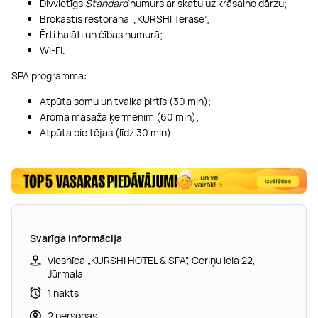
Divvietīgs
Standard
numurs ar skatu uz krāsaino dārzu;
Brokastis restorānā „KURSHI Terase”;
Ērti halāti un čības numurā;
Wi-Fi.
SPA programma:
Atpūta somu un tvaika pirtīs (30 min);
Aroma masāža ķermenim (60 min);
Atpūta pie tējas (līdz 30 min).
Svarīga informācija
Viesnīca „KURSHI HOTEL & SPA”, Ceriņu iela 22,
Jūrmala
1 nakts
2 personas