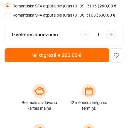
Boulderings
Citas ūdens izklaides
Mūzikas nodarbības
Tetovēšanas salons
Romantiska SPA atpūta pie jūras (01.09.-31.05.)
260,00
€
Romantiska SPA atpūta pie jūras (01.06-31.08.)
330,00
€
Kērlings
Vindsērfings
Deju nodarbības
Deguna un Nabas pīrsings
−
+
Izvēlēties daudzumu
1
Kikbokss
Kaitbords
Ausu caurduršana
Ielikt grozā
260,00
€
Piedzīvojumu parki
Procedūras vīriešiem
Bezmaksas dāvanu
12 mēnešu derīguma
kartes maiņa
termiņš