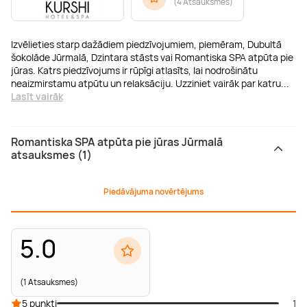
(
4 Atsauksmes
)
Izvēlieties starp dažādiem piedzīvojumiem, piemēram, Dubultā
šokolāde Jūrmalā, Dzintara stāsts vai Romantiska SPA atpūta pie
jūras. Katrs piedzīvojums ir rūpīgi atlasīts, lai nodrošinātu
neaizmirstamu atpūtu un relaksāciju. Uzziniet vairāk par katru
...
Lasīt vairāk
Romantiska SPA atpūta pie jūras Jūrmalā
atsauksmes (1)
Piedāvājuma novērtējums
5.0
(1 Atsauksmes)
5 punkti
1