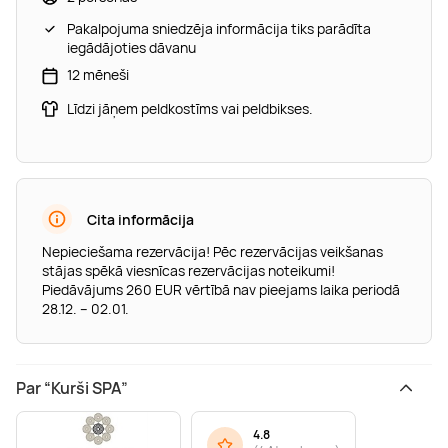
Pakalpojuma sniedzēja informācija tiks parādīta
iegādājoties dāvanu
12 mēneši
Līdzi jāņem peldkostīms vai peldbikses.
Cita informācija
Nepieciešama rezervācija! Pēc rezervācijas veikšanas
stājas spēkā viesnīcas rezervācijas noteikumi!
Piedāvājums 260 EUR vērtībā nav pieejams laika periodā
28.12. – 02.01.
Par “Kurši SPA”
4.8