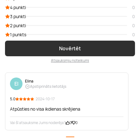
4 punkti
0
3 punkti
0
2 punkti
0
1 punkts
0
Novērtēt
Atsauksmju noteikumi
Elina
El
Apstiprināts lietotājs
5.0
· 2024-10-17
Atpūsties no visa ikdienas skrējiena
Vai šī atsauksme Jums noderēja?
0
0