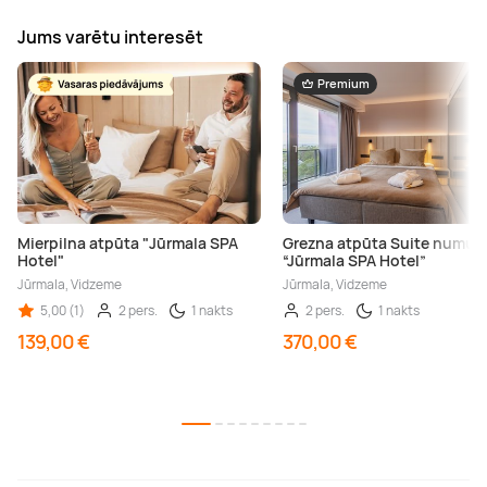
Jums varētu interesēt
Premium
Mierpilna atpūta "Jūrmala SPA
Grezna atpūta Suite numur
Hotel"
“Jūrmala SPA Hotel”
Jūrmala, Vidzeme
Jūrmala, Vidzeme
5,00 (1)
2 pers.
1 nakts
2 pers.
1 nakts
139,00 €
370,00 €