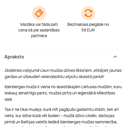
Mazāka vai tāda pati
Bezmaksas piegāde no
cena kā pie sadarbības
59 EUR
partnera
Apraksts
Dodieties ceļojumā cauri muižas dzīves līkločiem, atklājiet jaunas
garšas un izbaudiet neierobežotu atpūtu skaistā parkā!
Ilzenbergas muiža ir viena no skaistākajām Lietuvas muižām, kuru
ieskauj senatnīgs parks, muižas pirtis un leģendārā Mīlestības
sala.
Tas ir ne tikai muzejs, kurā mīt pagājušo gadsimtu stāsti, bet arī
vieta, kur dzīve kūsā vēl šodien – muižā dzīvo cilvēki, darbojas
pirmā un Baltijas valstīs lielākā Ilzenbergas muižas saimniecība,