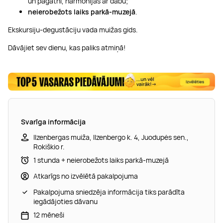
un pagātni, harmonijas ar dabu;
neierobežots laiks parkā-muzejā
.
Ekskursiju-degustāciju vada muižas gids.
Dāvājiet sev dienu, kas paliks atmiņā!
Svarīga informācija
Ilzenbergas muiža, Ilzenbergo k. 4, Juodupės sen.,
Rokiškio r.
1 stunda + neierobežots laiks parkā-muzejā
Atkarīgs no izvēlētā pakalpojuma
Pakalpojuma sniedzēja informācija tiks parādīta
iegādājoties dāvanu
12 mēneši