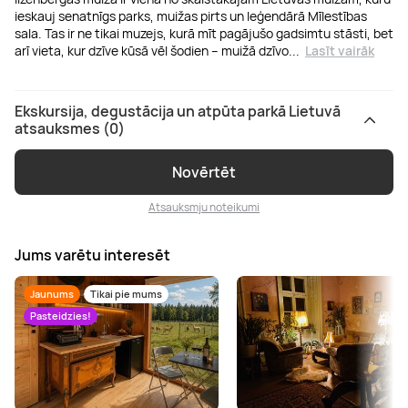
ieskauj senatnīgs parks, muižas pirts un leģendārā Mīlestības
sala. Tas ir ne tikai muzejs, kurā mīt pagājušo gadsimtu stāsti, bet
arī vieta, kur dzīve kūsā vēl šodien – muižā dzīvo
...
Lasīt vairāk
Ekskursija, degustācija un atpūta parkā Lietuvā
atsauksmes (0)
Novērtēt
Atsauksmju noteikumi
Jums varētu interesēt
Jaunums
Tikai pie mums
Pasteidzies!