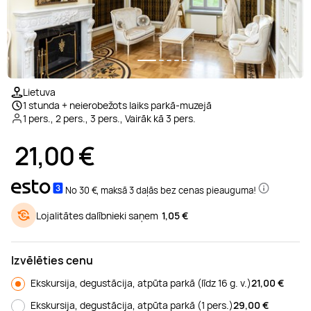
Relaksējoša masāža
Glempings
Deserts
Padel teniss
Laivu noma
Pirts
Brauciens ar bagiju
Floristikas kursi
Manikīrs
Ekskursijas
Ko darīt Siguldā
Ārstnieciskā masāža
Atpūtas namiņi
Izjādes ar zirgiem
Daivings
Zobārstniecība
Ziepju izgatavošana
Pedikīrs
Karikatūras
Ko darīt Ventspilī
1/7
Lietuva
1 stunda + neierobežots laiks parkā-muzejā
Sejas masāža
SPA atpūta
Peintbols
Makšķerēšana
Hammam
Foto kursi
Dermapen
Preses abonementi
1 pers., 2 pers., 3 pers., Vairāk kā 3 pers.
21,00
€
Taizemes masāža
Atpūta ar bērniem
Sporta klubi
Kruīzs
DNS tests
Gleznošanas kursi
Kavitācija
No 30 €, maksā 3 daļās bez cenas pieauguma!
LPG masāža
Atpūta ārpus Rīgas
Skvošs
SUP noma
Kriosauna
Online kursi
Liftings
Lojalitātes dalībnieki saņem
1,05 €
Zemūdens masāža
Orientēšanās
Brauciens ar kuģīti
Gongu meditācija
Rotaslietu izgatavošana
Vaksācija
Izvēlēties cenu
Pārgājieni
Ūdens motociklu noma
Solārijs
Smaržu darbnīca
Sejas procedūras
Ekskursija, degustācija, atpūta parkā (līdz 16 g. v.)
21,00
€
Ekskursija, degustācija, atpūta parkā (1 pers.)
29,00
€