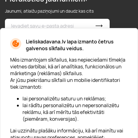
Jaunumi, atlaižu paziņojumi un daudz kas cits
* Esmu iepazinies/usies ar
privātuma politiku
Lieliskadavana.lv lapa izmanto četrus
galvenos sīkfailu veidus.
Mēs izmantojam sīkfailus, kas nepieciešami tīmekļa
vietnes darbībai, kā arī analītikas, funkcionālos un
mārketinga (reklāmas) sīkfailus.
Ar jūsu piekrišanu sīkfaili un mobilie identifikatori
Par "Lieliska dāvana"
tiek izmantoti:
Karjera
lai personalizētu saturu un reklāmas;
Blogs
lai rādītu personalizētu un nepersonalizētu
reklāmu, kā arī mērītu tās efektivitāti
Uzņēmumiem
(piemēram, konversijas).
Lojalitātes klubs 💸
Lai uzzinātu plašāku informāciju, kā arī mainītu vai
atjaunotu savas preferences, apmeklējiet: