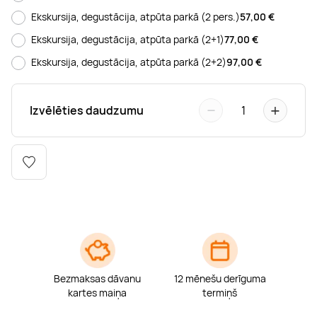
Boulderings
Citas ūdens izklaides
Mūzikas nodarbības
Tetovēšanas salons
Ekskursija, degustācija, atpūta parkā (2 pers.)
57,00
€
Ekskursija, degustācija, atpūta parkā (2+1)
77,00
€
Kērlings
Vindsērfings
Deju nodarbības
Deguna un Nabas pīrsings
Ekskursija, degustācija, atpūta parkā (2+2)
97,00
€
Kikbokss
Kaitbords
Ausu caurduršana
−
+
Izvēlēties daudzumu
1
Piedzīvojumu parki
Procedūras vīriešiem
Bezmaksas dāvanu
12 mēnešu derīguma
kartes maiņa
termiņš