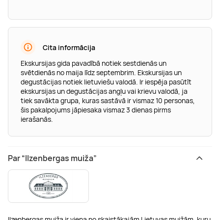
Cita informācija
Ekskursijas gida pavadībā notiek sestdienās un
svētdienās no maija līdz septembrim. Ekskursijas un
degustācijas notiek lietuviešu valodā. Ir iespēja pasūtīt
ekskursijas un degustācijas angļu vai krievu valodā, ja
tiek savākta grupa, kuras sastāvā ir vismaz 10 personas,
šis pakalpojums jāpiesaka vismaz 3 dienas pirms
ierašanās.
Par “Ilzenbergas muiža”
Ilzenbergas muiža ir viena no skaistākajām Lietuvas muižām, kuru