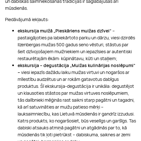
un dabiskās saimniekošanas tradīcijas ir saglabājušās arī
mūsdienās.
Piedāvājumā iekļauts:
ekskursija muižā „Pieskāriens muižas dzīvei”
–
pastaigājoties pa labiekārtoto parku un dārzu, viesi dzirdēs
Ilzenbergas muižas 500 gadus seno vēsturi, stāstus par
šeit dzīvojošajiem muižniekiem un iepazīsies ar autentiski
restaurētajām ēkām: kūpinātavu, kūti un staļļiem;
ekskursija – degustācija „Muižas kulinārijas noslēpumi”
–
viesi iepazīs dažādu laiku muižas virtuvi un nogaršos ar
mīlestību audzētus un ar rokām gatavotus dabīgus
produktus. Šī ekskursija-degustācija ir unikāla: degustējot
un klausoties stāstos par muižas virtuves noslēpumiem,
tās dalībnieki mēģinās rast saikni starp pagātni un tagadni,
kā arī satuvināties ar muižu patieso mērķi –
lauksaimniecību, kas Lietuvā mūsdienās ir gandrīz izzudusi.
Katrs produkts, ko nogaršosiet, būs veselīgs un garšīgs. Tas
dabiski atsauks atmiņā pagātni un atgādinās par to, kā
mūsdienās tik ļoti pietrūkst – dabiskuma, saiknes ar zemi