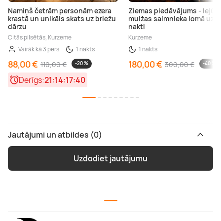
Namiņš četrām personām ezera
Ziemas piedāvājums - Iejūti
krastā un unikāls skats uz briežu
muižas saimnieka lomā uz v
dārzu
nakti
Citās pilsētās, Kurzeme
Kurzeme
Vairāk kā 3 pers.
1 nakts
1 nakts
88,00 €
180,00 €
110,00 €
-20 %
300,00 €
-40 %
Derīgs:
21:14:17:40
Jautājumi un atbildes (0)
Uzdodiet jautājumu