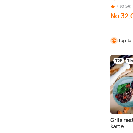
4,90 (56)
No 32,
Lojalitā
TOP
Tik
Grila re
karte