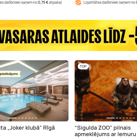
tes dalībnieki saņem no
0,75 €
atpakaļ
Lojalitātes dalībnieki saņem no
TOP
ta „Joker klubā” Rīgā
“Sigulda ZOO” pilnais
apmeklējums ar lemuru
e