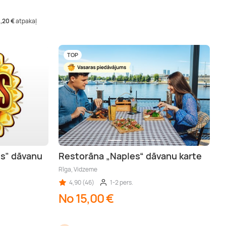
1,20 €
atpakaļ
TOP
es” dāvanu
Restorāna „Naples“ dāvanu karte
Rīga, Vidzeme
4,90 (46)
1-2 pers.
No 15,00 €