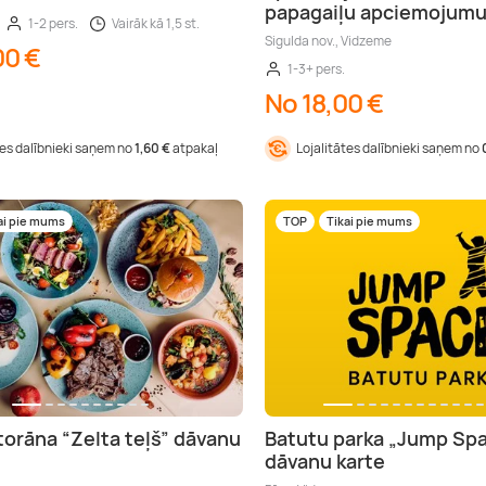
papagaiļu apciemojum
1-2 pers.
Vairāk kā 1,5 st.
Sigulda nov., Vidzeme
00 €
1-3+ pers.
No 18,00 €
tes dalībnieki saņem no
1,60 €
atpakaļ
Lojalitātes dalībnieki saņem no
ai pie mums
TOP
Tikai pie mums
storāna “Zelta teļš” dāvanu
Batutu parka „Jump Sp
dāvanu karte