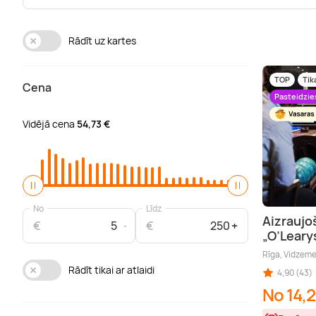
Rādīt uz kartes
TOP
Tik
Cena
Pasteidzie
Vidējā cena
54,73 €
No
Līdz
Aizraujo
€
€
„O’Leary
Rīga, Vidzem
Rādīt tikai ar atlaidi
4,90 (43)
No 14,2