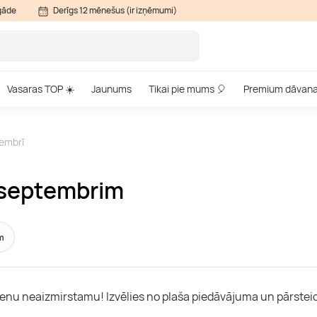
gāde
Derīgs 12 mēnešus (ir izņēmumi)
Vasaras TOP ☀️
Jaunums
Tikai pie mums 🎈
Premium dāvan
tembrī
 septembrim
m
dienu neaizmirstamu! Izvēlies no plaša piedāvājuma un pārstei