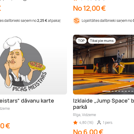
€
No 12,00 €
tes dalībnieki saņem no
2,25 €
atpakaļ
Lojalitātes dalībnieki saņem no
TOP
Tikai pie mums
eistars“ dāvanu karte
Izklaide „Jump Space” 
parkā
idzeme
Rīga, Vidzeme
4,80 (16)
1 pers.
00 €
No 6,00 €