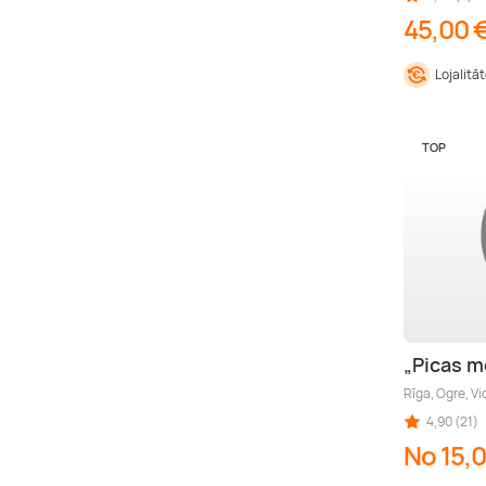
45,00 
Lojalitā
TOP
„Picas m
Rīga, Ogre, V
4,90 (21)
No 15,