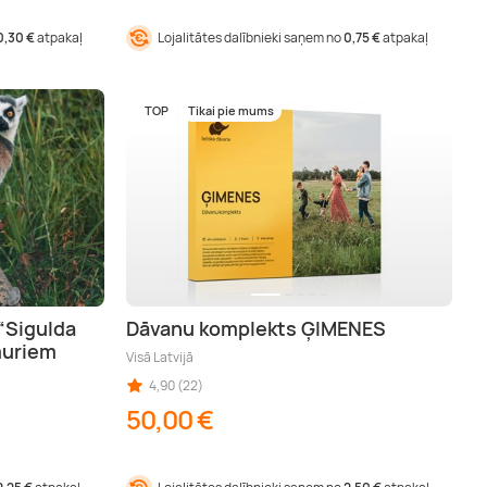
0,30 €
atpakaļ
Lojalitātes dalībnieki saņem no
0,75 €
atpakaļ
TOP
Tikai pie mums
“Sigulda
Dāvanu komplekts ĢIMENES
muriem
Visā Latvijā
4,90 (22)
50,00 €