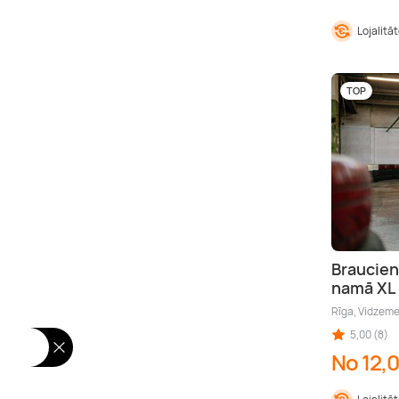
Lojalitā
TOP
Braucien
namā XL 
Rīga, Vidzem
5,00 (8)
No 12,