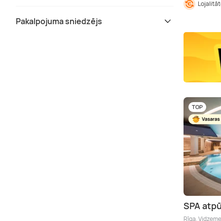
Lojalitā
Pakalpojuma sniedzējs
TOP
SPA atpū
Rīga, Vidzem