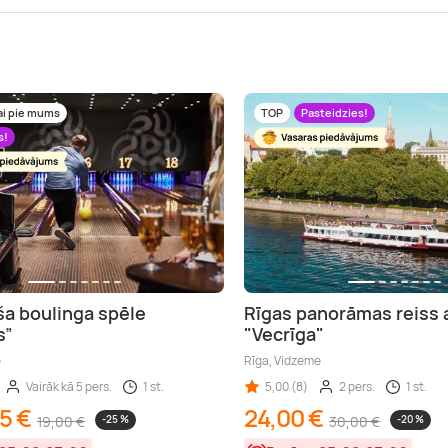
ai pie mums
TOP
Pasteidzies!
s!
ša boulinga spēle
Rīgas panorāmas reiss a
s”
"Vecrīga"
e
Rīga, Vidzeme
Vairāk kā 5 pers.
1 st.
5,00 (8)
2 pers.
1 st.
5 €
24,00 €
19,00 €
-25 %
30,00 €
-20 %