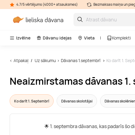
4.7/5 vērtējums (4000+ atsauksmes)
Bezmaksas maiņa un pie
Izvēlne
Dāvanu idejas
Vieta
Komplekti
Atpakaļ
Uz sākumu
Dāvanas 1.septembrī
Ko darīt 1. Sep
Neaizmirstamas dāvanas 1.
Ko darīt 1. Septembrī
Dāvanas skolotājai
Dāvanas skolēnie
🌟 1. septembra dāvanas, kas padarīs šo 