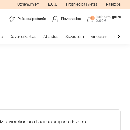
Uzņēmumiem
B.U.J.
Tirdzniecības vietas
Palīdzība
Iepirkumu grozs
0
Pašapkalpošanās
Pievienoties
0,00 €
as
Dāvanu kartes
Atlaides
Sievietēm
Vīriešiem
Outlet
dz tuviniekus un draugus ar īpašu dāvanu.