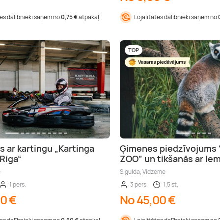
tes dalībnieki saņem no
0,75 €
atpakaļ
Lojalitātes dalībnieki saņem no
TOP
s ar kartingu „Kartinga
Ģimenes piedzīvojums 
Riga“
ZOO” un tikšanās ar le
e
Sigulda, Vidzeme
1 pers.
3 pers.
1,5 st.
00 €
No 45,00 €