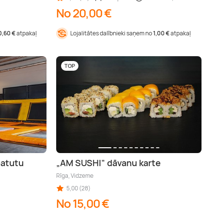
No 20,00 €
0,60 €
atpakaļ
Lojalitātes dalībnieki saņem no
1,00 €
atpakaļ
TOP
batutu
„AM SUSHI” dāvanu karte
Rīga, Vidzeme
5,00 (28)
No 15,00 €