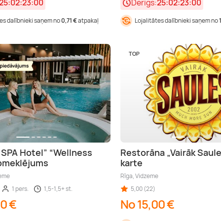
25:02:22:59
Derīgs:
25:02:22:59
tes dalībnieki saņem no
0,71 €
atpakaļ
Lojalitātes dalībnieki saņem no
TOP
 SPA Hotel” “Wellness
Restorāna „Vairāk Saul
apmeklējums
karte
zeme
Rīga, Vidzeme
1 pers.
1,5-1,5+ st.
5,00 (22)
00 €
No 15,00 €