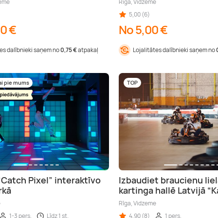
zeme
Rīga, Vidzeme
5,00 (6)
00 €
No 5,00 €
tes dalībnieki saņem no
0,75 €
atpakaļ
Lojalitātes dalībnieki saņem no
ai pie mums
TOP
“Catch Pixel” interaktīvo
Izbaudiet braucienu lie
rkā
kartinga hallē Latvijā “
e
Rīga, Vidzeme
1-3 pers.
Līdz 1 st.
4,90 (8)
1 pers.