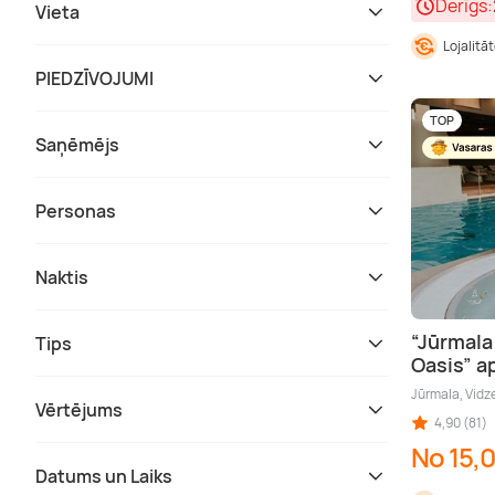
Derīgs:
Vieta
Lojalitā
PIEDZĪVOJUMI
TOP
Saņēmējs
Personas
Naktis
“Jūrmala
Tips
Oasis” 
Jūrmala, Vid
Vērtējums
4,90 (81)
No 15,
Datums un Laiks