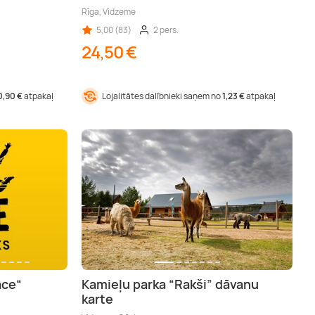
u
Rīga, Vidzeme
5,00 (83)
2 pers.
24,50 €
0,90 €
atpakaļ
Lojalitātes dalībnieki saņem no
1,23 €
atpakaļ
ace“
Kamieļu parka “Rakši” dāvanu
karte