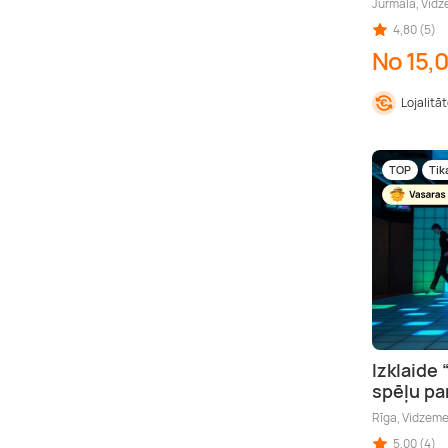
Jūrmala, Vid
4,80 (5)
No 15,
Lojalitā
TOP
Tik
Izklaide 
spēļu pa
Rīga, Vidzem
5,00 (4)