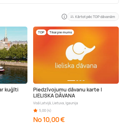
Kārtot pēc TOP dāvanām
TOP
Tikai pie mums
r kuģīti
Piedzīvojumu dāvanu karte |
LIELISKA DĀVANA
Visā Latvijā, Lietuva, Igaunija
5,00 (4)
No 10,00 €