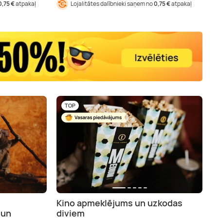
0,75 €
atpakaļ
Lojalitātes dalībnieki saņem no
0,75 €
atpakaļ
TOP
Kino apmeklējums un uzkodas
 un
diviem