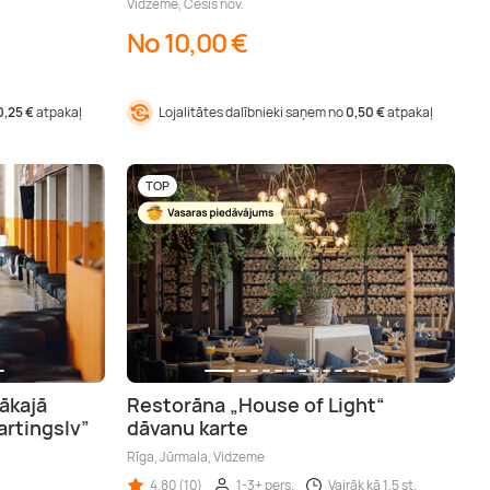
Vidzeme, Cēsis nov.
No 10,00 €
0,25 €
atpakaļ
Lojalitātes dalībnieki saņem no
0,50 €
atpakaļ
TOP
lākajā
Restorāna „House of Light“
Kartingslv”
dāvanu karte
Rīga, Jūrmala, Vidzeme
4,80 (10)
1-3+ pers.
Vairāk kā 1,5 st.