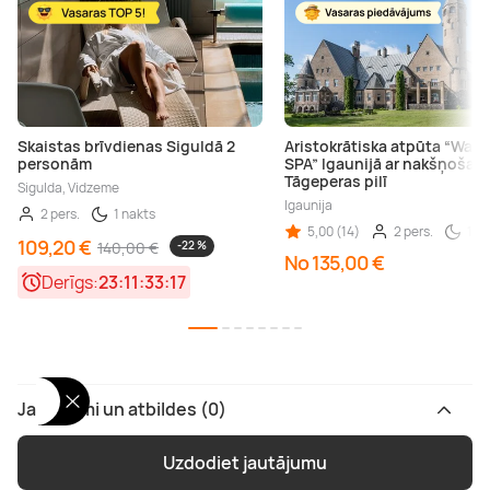
Skaistas brīvdienas Siguldā 2
Aristokrātiska atpūta “Wage
personām
SPA” Igaunijā ar nakšņošan
Tāgeperas pilī
Sigulda, Vidzeme
Igaunija
2 pers.
1 nakts
5,00 (14)
2 pers.
1 n
109,20 €
140,00 €
-22 %
No 135,00 €
Derīgs:
23:11:33:16
Jautājumi un atbildes (0)
Uzdodiet jautājumu