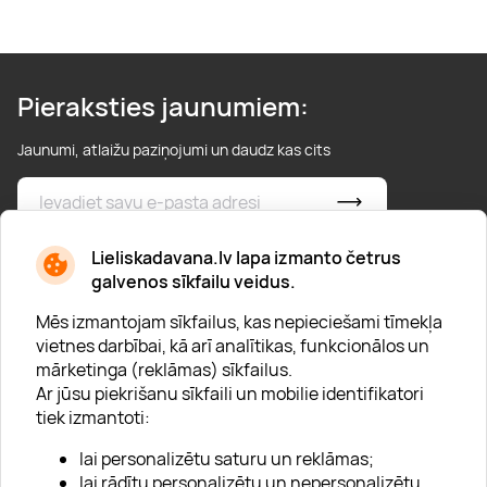
Pieraksties jaunumiem:
Jaunumi, atlaižu paziņojumi un daudz kas cits
* Esmu iepazinies/usies ar
privātuma politiku
Lieliskadavana.lv lapa izmanto četrus
galvenos sīkfailu veidus.
Mēs izmantojam sīkfailus, kas nepieciešami tīmekļa
vietnes darbībai, kā arī analītikas, funkcionālos un
mārketinga (reklāmas) sīkfailus.
Ar jūsu piekrišanu sīkfaili un mobilie identifikatori
Par "Lieliska dāvana"
tiek izmantoti:
Karjera
lai personalizētu saturu un reklāmas;
Blogs
lai rādītu personalizētu un nepersonalizētu