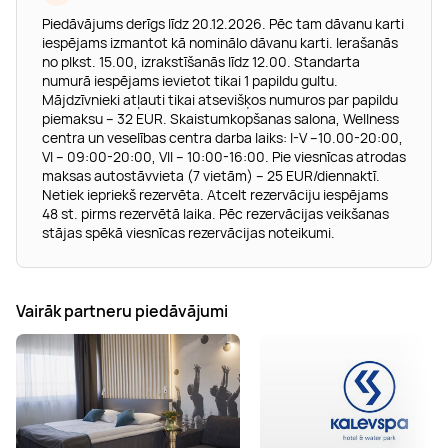
Piedāvājums derīgs līdz 20.12.2026. Pēc tam dāvanu karti
iespējams izmantot kā nominālo dāvanu karti. Ierašanās
no plkst. 15.00, izrakstīšanās līdz 12.00. Standarta
numurā iespējams ievietot tikai 1 papildu gultu.
Mājdzīvnieki atļauti tikai atsevišķos numuros par papildu
piemaksu – 32 EUR. Skaistumkopšanas salona, Wellness
centra un veselības centra darba laiks: I-V –10.00-20:00,
VI – 09:00-20:00, VII – 10:00-16:00. Pie viesnīcas atrodas
maksas autostāvvieta (7 vietām) – 25 EUR/diennaktī.
Netiek iepriekš rezervēta. Atcelt rezervāciju iespējams
48 st. pirms rezervētā laika. Pēc rezervācijas veikšanas
stājas spēkā viesnīcas rezervācijas noteikumi.
Vairāk partneru piedāvājumi