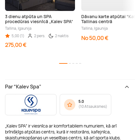
3 dienu atpūta un SPA
Dāvanu karte atpūtai “Kalev
procedūras viesnīcā „Kalev SPA”
Tallinas centrā
Tallina, Igaunija
Tallina, Igaunija
5,00 (1)
2 pers.
2 naktis
No 50,00 €
275,00 €
Par “Kalev Spa”
5.0
(
10 Atsauksmes
)
„Kalev SPA” ir viesnīca ar komfortabliem numuriem, kā arī
brīnišķīgs atpūtas centrs, kurā ir restorāns, kafejnīca,
skaistumkopšanas un veselības centrs, kā arī sporta klubs.