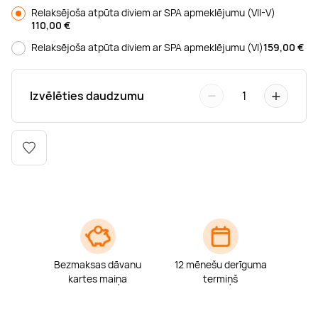
Boulderings
Citas ūdens izklaides
Mūzikas nodarbības
Tetovēšanas salons
Relaksējoša atpūta diviem ar SPA apmeklējumu (VII-V)
110,00
€
Relaksējoša atpūta diviem ar SPA apmeklējumu (VI)
159,00
€
Kērlings
Vindsērfings
Deju nodarbības
Deguna un Nabas pīrsings
−
+
Kikbokss
Kaitbords
Ausu caurduršana
Izvēlēties daudzumu
1
Piedzīvojumu parki
Procedūras vīriešiem
Bezmaksas dāvanu
12 mēnešu derīguma
kartes maiņa
termiņš