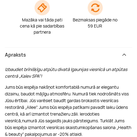
Mazāka vai tāda pati
Bezmaksas piegāde no
cena kā pie sadarbības
59 EUR
partnera
Apraksts
Izbaudiet brīnišķīgu atpūtu divatā Igaunijas viesnīcā un atpūtas
centrā „Kalev SPA”!
Jums būs iespēja nakšņot komfortablā numurā ar elegantu
dizainu, baudot mājīgu atmosfēru. Numurā tiek nodrošināts viss
Jūsu ērtībai. Jūs varēsiet baudīt gardas brokastis viesnīcas
restorānā „Аllee”. Jums būs iespēja patīkami pavadīt laiku ūdens
centrā, kā arī izmantot trenažieru zāli. Ierodoties
viesnīcā,numurā Jūs sagaidīs jauks pārsteigums. Turklāt Jums
būs iespēja izmantot viesnīcas skaistumkopšanas salona „Health
& beauty” pakalpojumus ar -20% atlaidi.