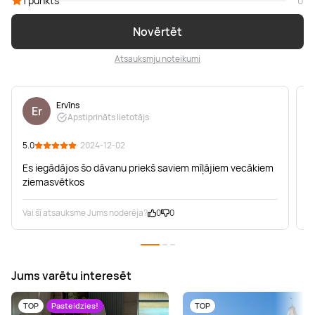
1 punkts
0
Novērtēt
Atsauksmju noteikumi
Ervīns
Er
Apstiprināts lietotājs
5.0
· 2024-12-02
5
Es iegādājos šo dāvanu priekš saviem mīļājiem vecākiem
ziemasvētkos
Vai šī atsauksme Jums noderēja?
0
0
V
Jums varētu interesēt
TOP
Pasteidzies!
TOP