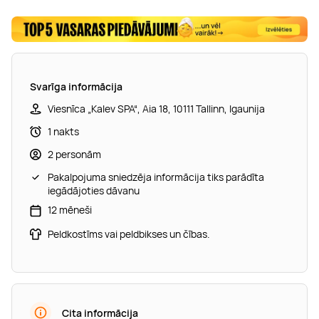
Svarīga informācija
Viesnīca „Kalev SPA“, Aia 18, 10111 Tallinn, Igaunija
1 nakts
2 personām
Pakalpojuma sniedzēja informācija tiks parādīta
iegādājoties dāvanu
12 mēneši
Peldkostīms vai peldbikses un čības.
Cita informācija