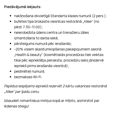
Piedāvājumā iekļauts:
nakšņošana divvietīgā Standarta klases numurā (2 pers.);
bufetes tipa brokastis viesnīcas restorānā „Аllee” (no
plkst.7:30–11:00);
neierobežota ūdens centra un trenažieru zāles
izmantošana to darba laikā;
pārsteigums numurā pēc ierašanās;
-20% visiem skaistumkopšanas pakalpojumiem salonā
„Health & beauty” (kosmētiskās procedūras tiek veiktas
tikai pēc iepriekšēja pieraksta, procedūru laiks jārezervē
iepriekš pirms ierašanās viesnīcā);
peldmēteļi numurā;
bezmaksas Wi-Fi.
Papildus iespējams iepriekš rezervēt 2 kārtu vakariņas restorānā
„Аllee” par īpašu cenu.
Izbaudiet romantiskus mirkļus kopā ar mīļoto, aizmirstot par
ikdienas steigu!