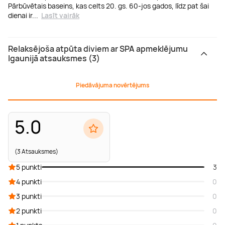
Pārbūvētais baseins, kas celts 20. gs. 60-jos gados, līdz pat šai
dienai ir
...
Lasīt vairāk
Relaksējoša atpūta diviem ar SPA apmeklējumu
Igaunijā atsauksmes (3)
Piedāvājuma novērtējums
5.0
(3 Atsauksmes)
5 punkti
3
4 punkti
0
3 punkti
0
2 punkti
0