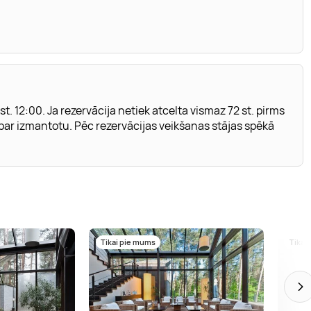
st. 12:00. Ja rezervācija netiek atcelta vismaz 72 st. pirms
a par izmantotu. Pēc rezervācijas veikšanas stājas spēkā
Tikai pie mums
Tikai