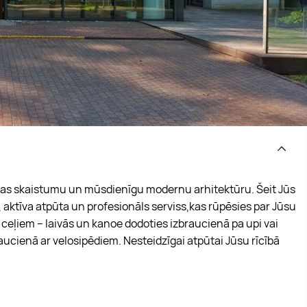
dabas skaistumu un mūsdienīgu modernu arhitektūru. Šeit Jūs
 aktīva atpūta un profesionāls serviss,kas rūpēsies par Jūsu
 ceļiem – laivās un kanoe dodoties izbraucienā pa upi vai
ucienā ar velosipēdiem. Nesteidzīgai atpūtai Jūsu rīcībā