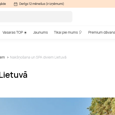
gāde
Derīgs 12 mēnešus (ir izņēmumi)
Vasaras TOP ☀️
Jaunums
Tikai pie mums 🎈
Premium dāvan
iem
Nakšņošana un SPA diviem Lietuvā
Lietuvā