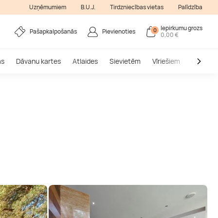
Uzņēmumiem
B.U.J.
Tirdzniecības vietas
Palīdzība
Iepirkumu grozs
0
Pašapkalpošanās
Pievienoties
0,00 €
as
Dāvanu kartes
Atlaides
Sievietēm
Vīriešiem
Outlet