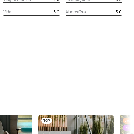
Vide
5.0
Atmosfēra
5.0
TOP
Jaun
Paste