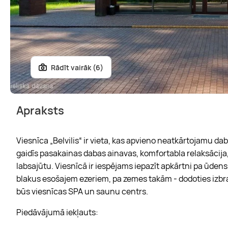
Rādīt vairāk (6)
Apraksts
Viesnīca „Belvilis“ ir vieta, kas apvieno neatkārtojamu 
gaidīs pasakainas dabas ainavas, komfortabla relaksācija,
labsajūtu. Viesnīcā ir iespējams iepazīt apkārtni pa ūdens
blakus esošajem ezeriem, pa zemes takām - dodoties izbra
būs viesnīcas SPA un saunu centrs.
Piedāvājumā iekļauts: