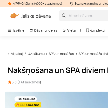
4.7/5 vērtējums (4000+ atsauksmes)
Bezmaksas maiņa un pie
Izvēlne
Dāvanu idejas
Vieta
Komplekti
Atpakaļ
Uz sākumu
SPA un masāžas
SPA un masāža div
Nakšņošana un SPA diviem 
5.0 (
1 Atsauksmes
)
Tikai pie mums