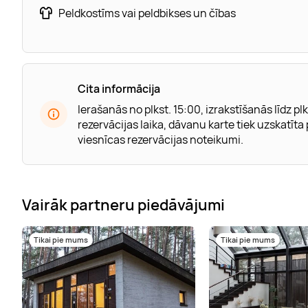
Peldkostīms vai peldbikses un čības
Cita informācija
Ierašanās no plkst. 15:00, izrakstīšanās līdz plk
rezervācijas laika, dāvanu karte tiek uzskatīt
viesnīcas rezervācijas noteikumi.
Vairāk partneru piedāvājumi
Tikai pie mums
Tikai pie mums