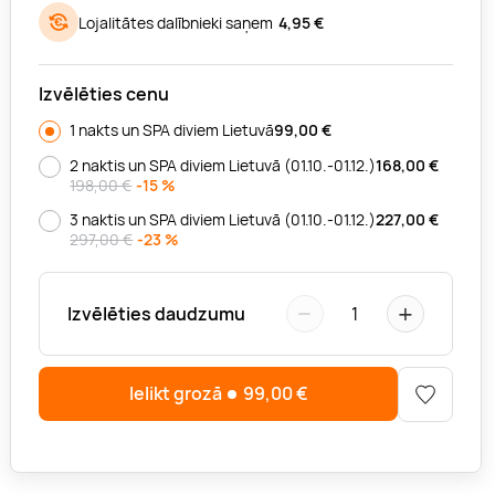
Lojalitātes dalībnieki saņem
4,95 €
Izvēlēties cenu
1 nakts un SPA diviem Lietuvā
99,00
€
2 naktis un SPA diviem Lietuvā (01.10.-01.12.)
168,00
€
198,00 €
-15 %
3 naktis un SPA diviem Lietuvā (01.10.-01.12.)
227,00
€
297,00 €
-23 %
−
+
Izvēlēties daudzumu
1
Ielikt grozā
99,00
€