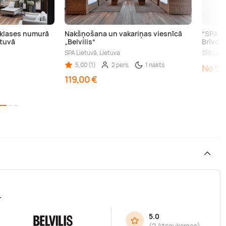
klases numurā
Nakšņošana un vakariņas viesnīcā
“SPA Ho
etuvā
„Belvilis“
Brīvdie
SPA Lietuvā, Lietuva
SPA Liet
5,00 (1)
2 pers.
1 nakts
No 50
119,00 €
r
5.0
(
2 Atsauksmes
)