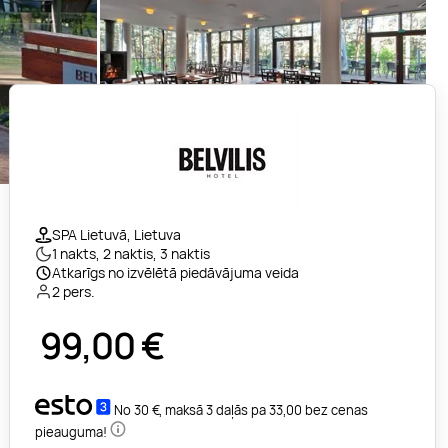
SPA Lietuvā, Lietuva
1 nakts, 2 naktis, 3 naktis
Atkarīgs no izvēlētā piedāvājuma veida
2 pers.
99,00
€
No 30 €, maksā 3 daļās pa 33,00 bez cenas
pieauguma!