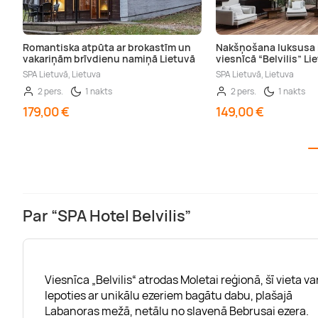
Romantiska atpūta ar brokastīm un
Nakšņošana luksusa 
vakariņām brīvdienu namiņā Lietuvā
viesnīcā “Belvilis” Li
SPA Lietuvā, Lietuva
SPA Lietuvā, Lietuva
2 pers.
1 nakts
2 pers.
1 nakts
179,00 €
149,00 €
Par “SPA Hotel Belvilis”
Viesnīca „Belvilis“ atrodas Moletai reģionā, šī vieta va
lepoties ar unikālu ezeriem bagātu dabu, plašajā
Labanoras mežā, netālu no slavenā Bebrusai ezera.