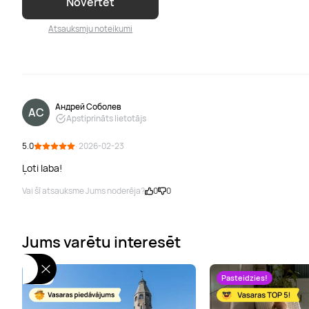
Novērtēt
Atsauksmju noteikumi
Андрей Соболев
АС
Apstiprināts lietotājs
5.0
· 2026-02-23
Ļoti laba!
Vai šī atsauksme Jums noderēja?
0
0
Jums varētu interesēt
TOP
Pasteidzies!