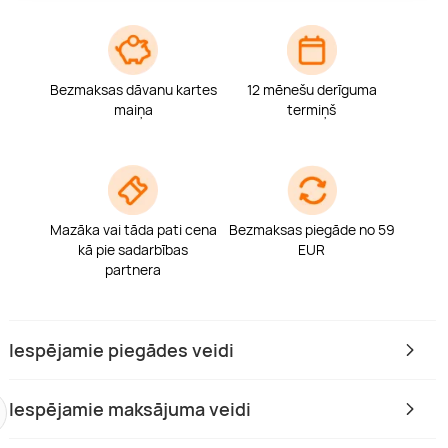
Bezmaksas dāvanu kartes
12 mēnešu derīguma
maiņa
termiņš
Mazāka vai tāda pati cena
Bezmaksas piegāde no 59
kā pie sadarbības
EUR
partnera
Iespējamie piegādes veidi
 pie mums
Tikai pie mums
Iespējamie maksājuma veidi