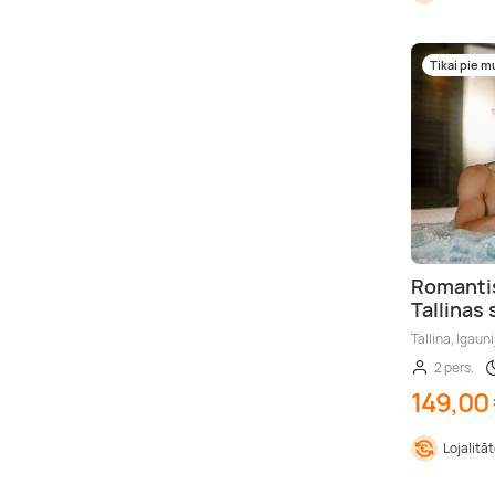
Tikai pie 
Romantis
Tallinas 
Tallina, Igauni
2 pers.
149,00
Lojalitā