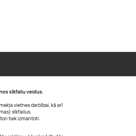
Par "Lieliska dāvana"
nos sīkfailu veidus.
Karjera
ekļa vietnes darbībai, kā arī
Blogs
mas) sīkfailus.
Uzņēmumiem
tori tiek izmantoti:
Lojalitātes klubs 💸