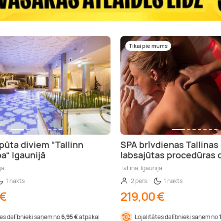
Tikai pie mums
tpūta diviem “Tallinn
SPA brīvdienas Tallinas
a“ Igaunijā
labsajūtas procedūras 
ja
Tallina, Igaunija
1 nakts
2 pers.
1 nakts
 €
219,00 €
tes dalībnieki saņem no
6,95 €
atpakaļ
Lojalitātes dalībnieki saņem no