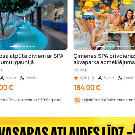
oša atpūta diviem ar SPA
Ģimenes SPA brīvdiena
umu Igaunijā
akvaparka apmeklējums
ja
Igaunija
2 pers.
1 nakts
5,00 (19)
3 pers.
1 nakt
00 €
184,00 €
tes dalībnieki saņem no
5,50 €
atpakaļ
Lojalitātes dalībnieki saņem no