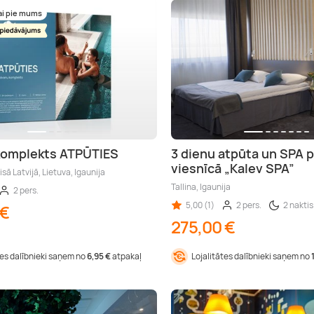
ai pie mums
komplekts ATPŪTIES
3 dienu atpūta un SPA 
viesnīcā „Kalev SPA”
isā Latvijā, Lietuva, Igaunija
Tallina, Igaunija
2 pers.
5,00 (1)
2 pers.
2 naktis
 €
275,00 €
tes dalībnieki saņem no
6,95 €
atpakaļ
Lojalitātes dalībnieki saņem no