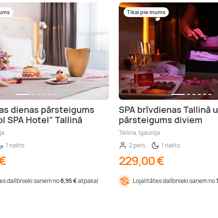
mums
Tikai pie mums
as dienas pārsteigums
SPA brīvdienas Tallinā 
l SPA Hotel” Tallinā
pārsteigums diviem
ja
Tallina, Igaunija
1 nakts
2 pers.
1 nakts
 €
229,00 €
tes dalībnieki saņem no
8,95 €
atpakaļ
Lojalitātes dalībnieki saņem no