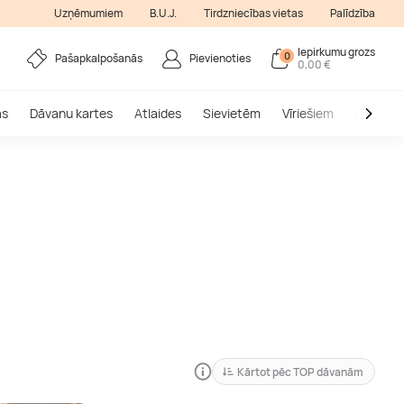
Uzņēmumiem
B.U.J.
Tirdzniecības vietas
Palīdzība
Iepirkumu grozs
0
Pašapkalpošanās
Pievienoties
0,00 €
as
Dāvanu kartes
Atlaides
Sievietēm
Vīriešiem
Outlet
Kārtot pēc TOP dāvanām