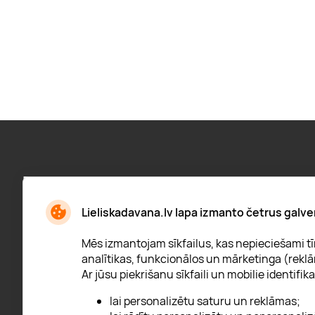
Pieraksties jaunumiem:
Jaunumi, atlaižu paziņojumi un daudz kas cits
Lieliskadavana.lv lapa izmanto četrus galve
Mēs izmantojam sīkfailus, kas nepieciešami tīm
analītikas, funkcionālos un mārketinga (reklā
Ar jūsu piekrišanu sīkfaili un mobilie identifika
* Esmu iepazinies/usies ar
privātuma politiku
lai personalizētu saturu un reklāmas;