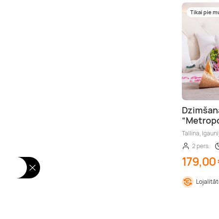
Tikai pie 
Dzimšan
“Metropo
Tallina, Igauni
2 pers.
179,00
Lojalitā