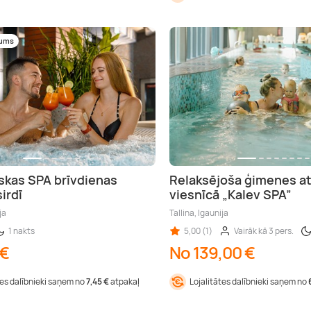
mums
kas SPA brīvdienas
Relaksējoša ģimenes a
sirdī
viesnīcā „Kalev SPA”
ja
Tallina, Igaunija
1 nakts
5,00 (1)
Vairāk kā 3 pers.
 €
No 139,00 €
tes dalībnieki saņem no
7,45 €
atpakaļ
Lojalitātes dalībnieki saņem no