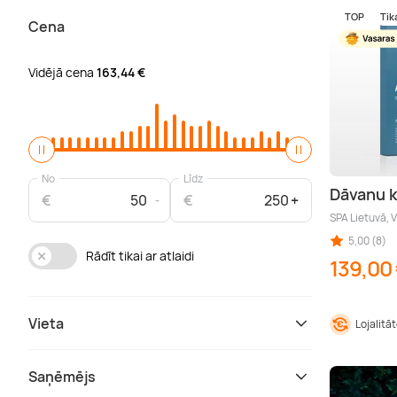
TOP
Tik
Cena
Vidējā cena
163,44 €
No
Līdz
Dāvanu 
€
€
SPA Lietuvā, V
5,00 (8)
Rādīt tikai ar atlaidi
139,00
Vieta
Lojalitā
Saņēmējs