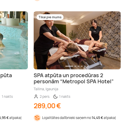
Tikai pie mums
tpūta
SPA atpūta un procedūras 2
personām “Metropol SPA Hotel”
Tallina, Igaunija
1 nakts
2 pers.
1 nakts
289,00 €
6,95 €
atpakaļ
Lojalitātes dalībnieki saņem no
14,45 €
atpakaļ