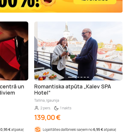
 centrā un
Romantiska atpūta „Kalev SPA
diviem
Hotel“
Tallina, Igaunija
2 pers.
1 nakts
139,00 €
10,95 €
atpakaļ
Lojalitātes dalībnieki saņem no
6,95 €
atpakaļ