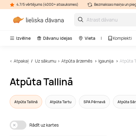
4.7/5 vērtējums (4000+ atsauksmes)
Bezmaksas maiņa un pie
Izvēlne
Dāvanu idejas
Vieta
Komplekti
Atpakaļ
Uz sākumu
Atpūta ārzemēs
Igaunija
Atpūta T
Atpūta Tallinā
Atpūta Tallinā
Atpūta Tartu
SPA Pērnavā
Atpūta Sā
Rādīt uz kartes