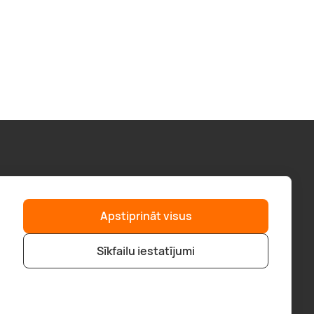
Palīdzība
“GERA DOVANA” GRUPA
Apstiprināt visus
F.A.Q.
geradovana.lt
Piegāde
superprezenty.pl
Sīkfailu iestatījumi
Pirkt veikalā
bookitnow.lt
Pirkšanas noteikumi