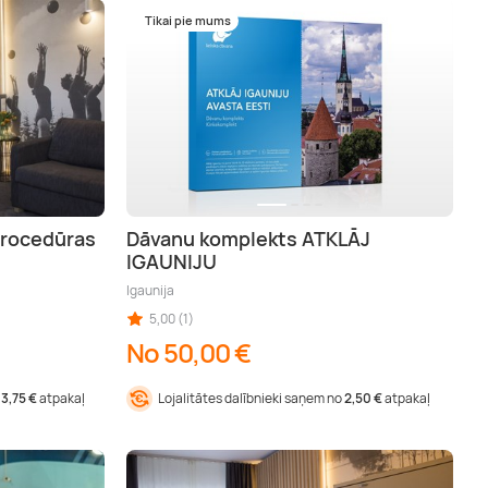
Tikai pie mums
procedūras
Dāvanu komplekts ATKLĀJ
IGAUNIJU
Igaunija
5,00 (1)
No 50,00 €
13,75 €
atpakaļ
Lojalitātes dalībnieki saņem no
2,50 €
atpakaļ