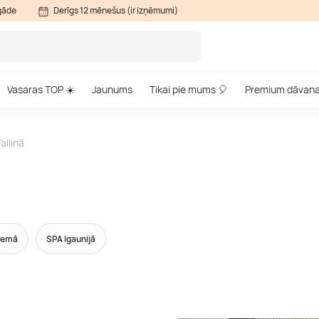
gāde
Derīgs 12 mēnešus (ir izņēmumi)
Vasaras TOP ☀️
Jaunums
Tikai pie mums 🎈
Premium dāvan
allinā
remā
SPA Igaunijā