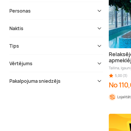
Personas
Naktis
Tips
Relaksēj
apmeklēj
Vērtējums
Tallina, Igauni
5,00 (3)
Pakalpojuma sniedzējs
No 110,
Lojalitā