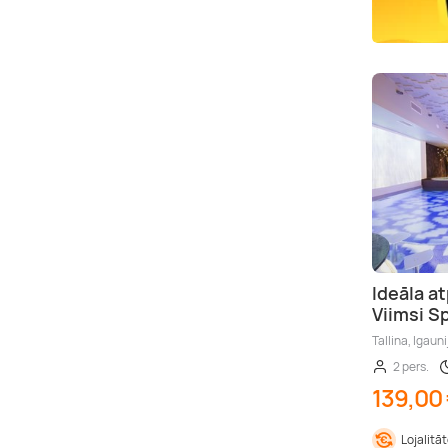
Ideāla a
Viimsi Sp
Tallina, Igauni
2 pers.
139,00
Lojalitā