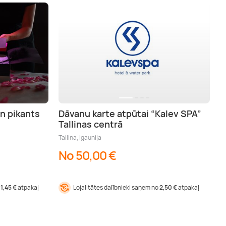
un pikants
Dāvanu karte atpūtai “Kalev SPA”
Tallinas centrā
Tallina, Igaunija
No 50,00 €
11,45 €
atpakaļ
Lojalitātes dalībnieki saņem no
2,50 €
atpakaļ