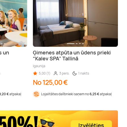
s un
Ģimenes atpūta un ūdens prieki
“Kalev SPA” Tallinā
Igaunija
s
5,00 (1)
3 pers.
1 nakts
No 125,00 €
9,20 €
atpakaļ
Lojalitātes dalībnieki saņem no
6,25 €
atpakaļ