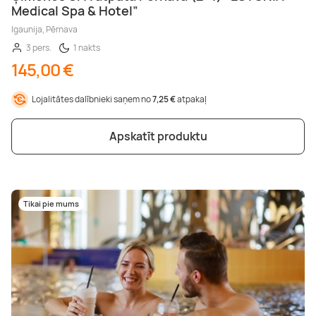
Medical Spa & Hotel”
Igaunija, Pērnava
3 pers.
1 nakts
145,00 €
Lojalitātes dalībnieki saņem no
7,25 €
atpakaļ
Apskatīt produktu
Tikai pie mums