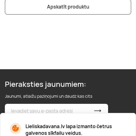
Apskatīt produktu
Pieraksties jaunumiem:
Jaunumi, atlaižu paziņojumi un daudz kas cits
* Esmu iepazinies/usies ar
privātuma politiku
Lieliskadavana.lv lapa izmanto četrus
galvenos sīkfailu veidus.