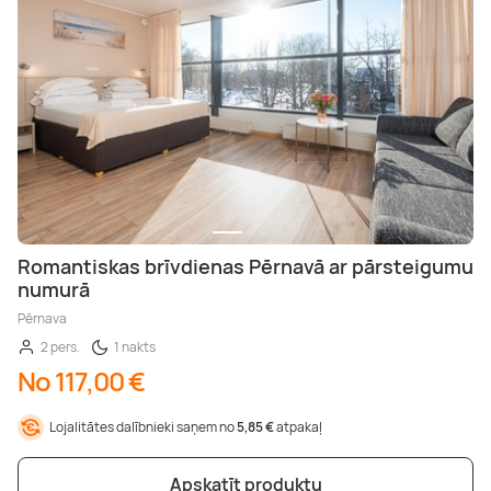
Romantiskas brīvdienas Pērnavā ar pārsteigumu
numurā
Pērnava
2 pers.
1 nakts
No 117,00 €
Lojalitātes dalībnieki saņem no
5,85 €
atpakaļ
Apskatīt produktu