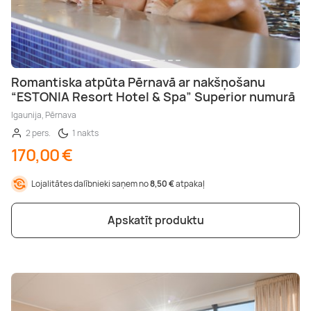
Romantiska atpūta Pērnavā ar nakšņošanu
“ESTONIA Resort Hotel & Spa” Superior numurā
Igaunija, Pērnava
2 pers.
1 nakts
170,00 €
Lojalitātes dalībnieki saņem no
8,50 €
atpakaļ
Apskatīt produktu