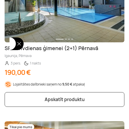
SPA brīvdienas ģimenei (2+1) Pērnavā
Igaunija, Pērnava
3 pers.
1 nakts
190,00 €
Lojalitātes dalībnieki saņem no
9,50 €
atpakaļ
Apskatīt produktu
Tikai pie mums