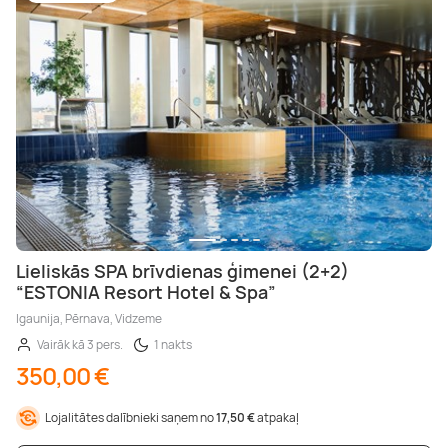
Lieliskās SPA brīvdienas ģimenei (2+2)
“ESTONIA Resort Hotel & Spa”
Igaunija, Pērnava, Vidzeme
Vairāk kā 3 pers.
1 nakts
350,00 €
Lojalitātes dalībnieki saņem no
17,50 €
atpakaļ