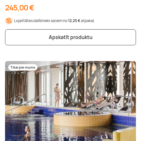
245,00 €
Lojalitātes dalībnieki saņem no
12,25 €
atpakaļ
Apskatīt produktu
Tikai pie mums