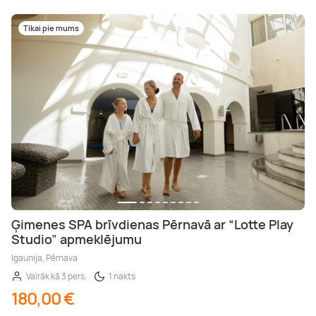
Tikai pie mums
Ģimenes SPA brīvdienas Pērnavā ar “Lotte Play
Studio” apmeklējumu
Igaunija, Pērnava
Vairāk kā 3 pers.
1 nakts
180,00 €