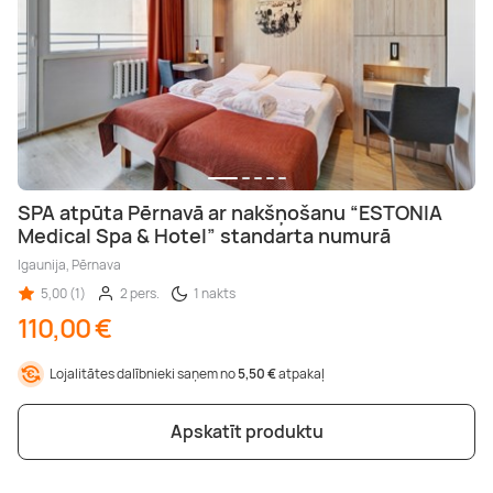
SPA atpūta Pērnavā ar nakšņošanu “ESTONIA
Medical Spa & Hotel” standarta numurā
Igaunija, Pērnava
5,00 (1)
2 pers.
1 nakts
110,00 €
Lojalitātes dalībnieki saņem no
5,50 €
atpakaļ
Apskatīt produktu