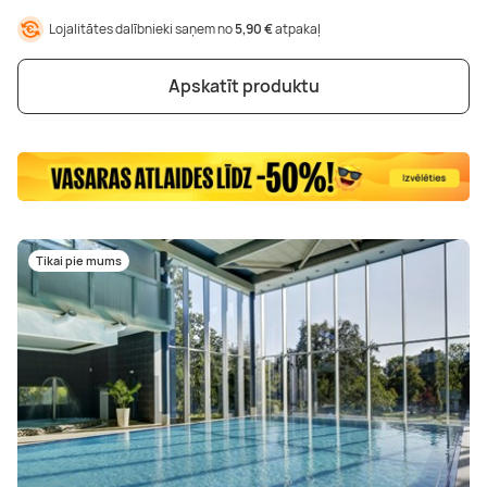
Lojalitātes dalībnieki saņem no
5,90 €
atpakaļ
Apskatīt produktu
Tikai pie mums