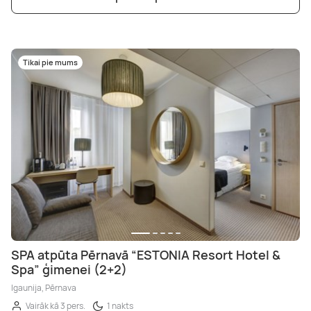
Tikai pie mums
SPA atpūta Pērnavā “ESTONIA Resort Hotel &
Spa” ģimenei (2+2)
Igaunija, Pērnava
Vairāk kā 3 pers.
1 nakts