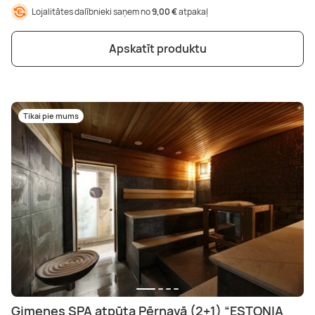
Lojalitātes dalībnieki saņem no
9,00 €
atpakaļ
Apskatīt produktu
Tikai pie mums
Ģimenes SPA atpūta Pērnavā (2+1) “ESTONIA