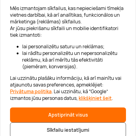
Mēs izmantojam sīkfailus, kas nepieciešami tīmekļa
vietnes darbībai, kā arī analītikas, funkcionālos un
mārketinga (reklāmas) sīkfailus.
Ar jūsu piekrišanu sīkfaili un mobilie identifikatori
Par "Lieliska dāvana"
tiek izmantoti:
Karjera
lai personalizētu saturu un reklāmas;
Blogs
lai rādītu personalizētu un nepersonalizētu
reklāmu, kā arī mērītu tās efektivitāti
Uzņēmumiem
(piemēram, konversijas).
Lojalitātes klubs 💸
Lai uzzinātu plašāku informāciju, kā arī mainītu vai
atjaunotu savas preferences, apmeklējiet:
Privātuma politika
. Lai uzzinātu, kā “Google”
Palīdzība
izmantos jūsu personas datus,
klikšķiniet šeit
.
“GERA DOVANA” GRUPA
Apstiprināt visus
Sīkfailu iestatījumi
|
|
© 2026 SIA Lieliska dāvana
info@lieliskadavana.lv
+371 6601 8025