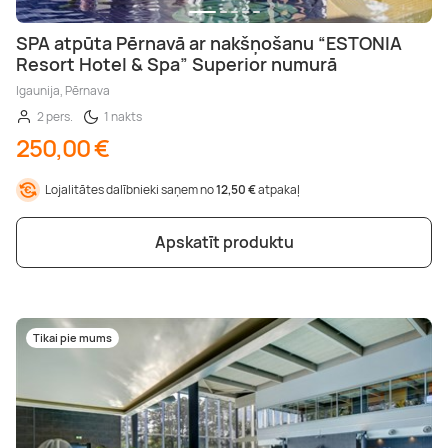
SPA atpūta Pērnavā ar nakšņošanu “ESTONIA
Resort Hotel & Spa” Superior numurā
Igaunija, Pērnava
2 pers.
1 nakts
250,00 €
Lojalitātes dalībnieki saņem no
12,50 €
atpakaļ
Apskatīt produktu
Tikai pie mums