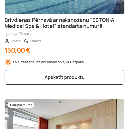
Brīvdienas Pērnavā ar nakšņošanu “ESTONIA
Medical Spa & Hotel” standarta numurā
Igaunija, Pērnava
2 pers.
1 nakts
150,00 €
Lojalitātes dalībnieki saņem no
7,50 €
atpakaļ
Apskatīt produktu
Tikai pie mums