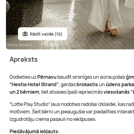
Rādīt vairāk (10)
Apraksts
Dodieties uz
Pērnavu
baudīt sirsnīgas un aizraujošas
ģim
“Hestia Hotel Strand”
, gardas
brokastis
un
ūdens park
un 2 bērniem
, bet atvases īpaši iepriecinās
viesošanās “L
“Lotte Play Studio” ļaus nodoties radošai izklaidei, kas r
motīviem. Šeit bērni un pieaugušie var piedalīties interak
Izgudrotāju ciema pasauli no iekšpuses.
Piedāvājumā iekļauts: