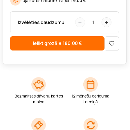
Lojalitātes dalībnieki saņem
9,00 €
−
+
Izvēlēties daudzumu
1
Ielikt grozā
180,00
€
Bezmaksas dāvanu kartes
12 mēnešu derīguma
maiņa
termiņš