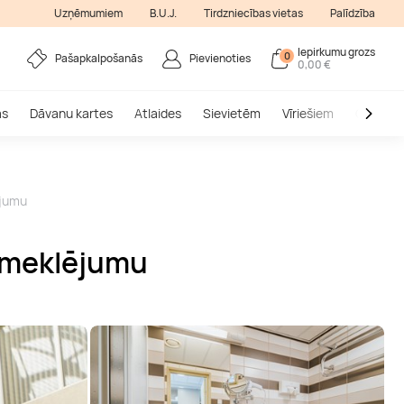
Uzņēmumiem
B.U.J.
Tirdzniecības vietas
Palīdzība
Iepirkumu grozs
0
Pašapkalpošanās
Pievienoties
0,00 €
as
Dāvanu kartes
Atlaides
Sievietēm
Vīriešiem
Outlet
ējumu
apmeklējumu