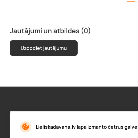
Jautājumi un atbildes (0)
Uzdodiet jautājumu
Pieraksties jaunumiem:
Jaunumi, atlaižu paziņojumi un daudz kas cits
Lieliskadavana.lv lapa izmanto četrus galve