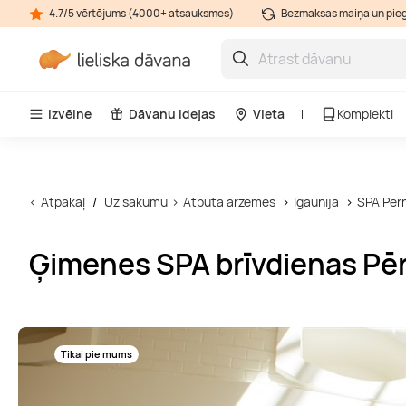
4.7/5 vērtējums (4000+ atsauksmes)
Bezmaksas maiņa un pie
Izvēlne
Dāvanu idejas
Vieta
Komplekti
Atpakaļ
Uz sākumu
Atpūta ārzemēs
Igaunija
SPA Pēr
Ģimenes SPA brīvdienas Pēr
Tikai pie mums