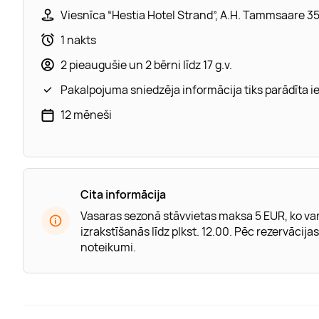
Viesnīca “Hestia Hotel Strand”, A.H. Tammsaare 35
1 nakts
2 pieaugušie un 2 bērni līdz 17 g.v.
Pakalpojuma sniedzēja informācija tiks parādīta 
12 mēneši
Cita informācija
Vasaras sezonā stāvvietas maksa 5 EUR, ko var 
izrakstīšanās līdz plkst. 12.00. Pēc rezervācij
noteikumi.