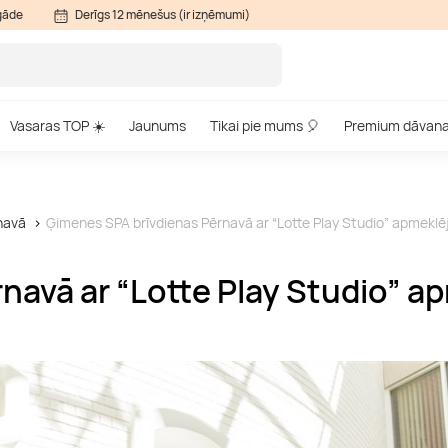
gāde
Derīgs 12 mēnešus (ir izņēmumi)
Vasaras TOP ☀️
Jaunums
Tikai pie mums 🎈
Premium dāvan
navā
Ģimenes SPA brīvdienas Pērnavā ar “Lotte Play Studio” apmekl
navā ar “Lotte Play Studio” 