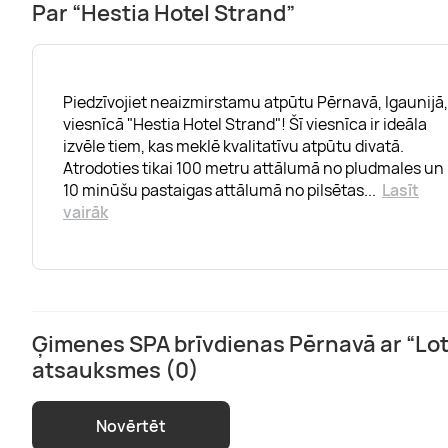
Par “Hestia Hotel Strand”
Piedzīvojiet neaizmirstamu atpūtu Pērnavā, Igaunijā,
viesnīcā "Hestia Hotel Strand"! Šī viesnīca ir ideāla
izvēle tiem, kas meklē kvalitatīvu atpūtu divatā.
Atrodoties tikai 100 metru attālumā no pludmales un
10 minūšu pastaigas attālumā no pilsētas
...
Lasīt
vairāk
Ģimenes SPA brīvdienas Pērnavā ar “Lo
atsauksmes (0)
Novērtēt