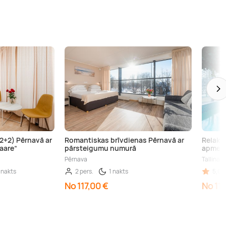
2+2) Pērnavā ar
Romantiskas brīvdienas Pērnavā ar
Relaks
aare”
pārsteigumu numurā
apmekl
Pērnava
Tallina, 
 nakts
2 pers.
1 nakts
5,00 
No 117,00 €
No 11