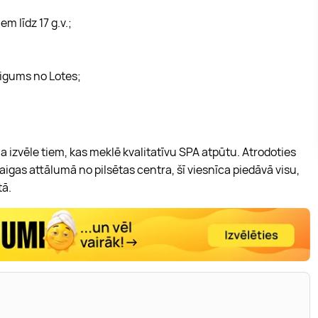
 līdz 17 g.v.;
eigums no Lotes;
la izvēle tiem, kas meklē kvalitatīvu SPA atpūtu. Atrodoties
gas attālumā no pilsētas centra, šī viesnīca piedāvā visu,
tā.