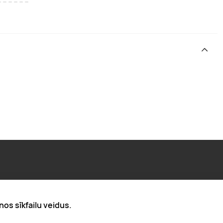
Par "Lieliska dāvana"
nos sīkfailu veidus.
Karjera