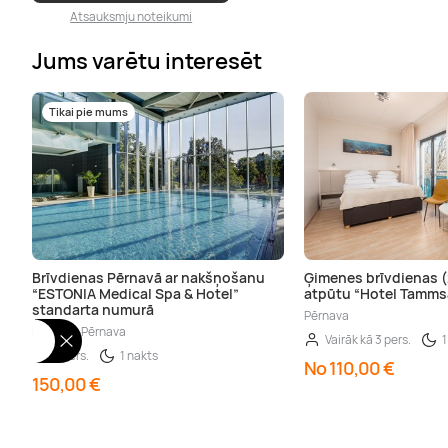
Atsauksmju noteikumi
Jums varētu interesēt
Tikai pie mums
Brīvdienas Pērnavā ar nakšņošanu
Ģimenes brīvdienas (
“ESTONIA Medical Spa & Hotel”
atpūtu “Hotel Tamms
standarta numurā
Pērnava
Igaunija, Pērnava
Vairāk kā 3 pers.
1
2 pers.
1 nakts
No 110,00 €
150,00 €