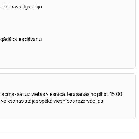
, Pērnava, Igaunija
iegādājoties dāvanu
apmaksāt uz vietas viesnīcā. Ierašanās no plkst. 15.00,
as veikšanas stājas spēkā viesnīcas rezervācijas