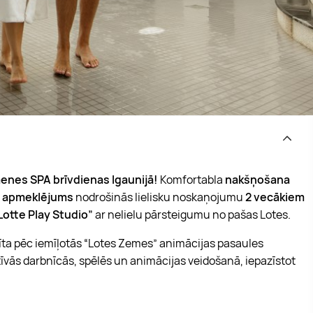
enes SPA brīvdienas Igaunijā!
Komfortabla
nakšņošana
a apmeklējums
nodrošinās lielisku noskaņojumu
2 vecākiem
otte Play Studio”
ar nelielu pārsteigumu no pašas Lotes.
adīta pēc iemīļotās “Lotes Zemes” animācijas pasaules
tīvās darbnīcās, spēlēs un animācijas veidošanā, iepazīstot