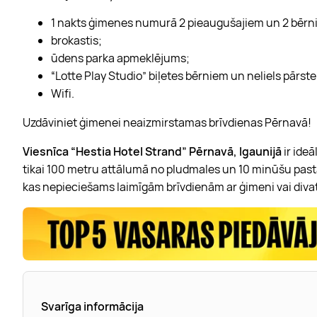
1 nakts ģimenes numurā 2 pieaugušajiem un 2 bērniem
brokastis;
ūdens parka apmeklējums;
“Lotte Play Studio” biļetes bērniem un neliels pārst
Wifi.
Uzdāviniet ģimenei neaizmirstamas brīvdienas Pērnavā!
Viesnīca “Hestia Hotel Strand” Pērnavā, Igaunijā
ir ideā
tikai 100 metru attālumā no pludmales un 10 minūšu pastai
kas nepieciešams laimīgām brīvdienām ar ģimeni vai diva
Svarīga informācija