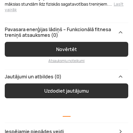
mākslas stundām līdz fiziskās sagatavotības treniņiem.
...
Lasīt
vairāk
Pavasara enerģijas lādiņš – Funkcionālā fitnesa
treniņš atsauksmes (0)
Novērtēt
Atsauksmju noteikumi
Jautājumi un atbildes (0)
Uzdodiet jautājumu
Iespējamie piegādes veidi