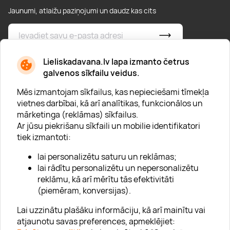
Jaunumi, atlaižu paziņojumi un daudz kas cits
* Esmu iepazinies/usies ar
privātuma politiku
Lieliskadavana.lv lapa izmanto četrus
galvenos sīkfailu veidus.
Mēs izmantojam sīkfailus, kas nepieciešami tīmekļa
vietnes darbībai, kā arī analītikas, funkcionālos un
mārketinga (reklāmas) sīkfailus.
Ar jūsu piekrišanu sīkfaili un mobilie identifikatori
Par "Lieliska dāvana"
tiek izmantoti:
Karjera
lai personalizētu saturu un reklāmas;
Blogs
lai rādītu personalizētu un nepersonalizētu
reklāmu, kā arī mērītu tās efektivitāti
Uzņēmumiem
(piemēram, konversijas).
Lojalitātes klubs 💸
Lai uzzinātu plašāku informāciju, kā arī mainītu vai
atjaunotu savas preferences, apmeklējiet: