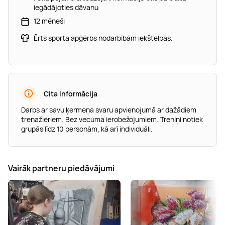
iegādājoties dāvanu
12 mēneši
Ērts sporta apģērbs nodarbībām iekštelpās.
Cita informācija
Darbs ar savu ķermeņa svaru apvienojumā ar dažādiem
trenažieriem. Bez vecuma ierobežojumiem. Treniņi notiek
grupās līdz 10 personām, kā arī individuāli.
Vairāk partneru piedāvājumi