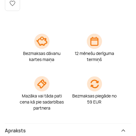
Boulderings
Citas ūdens izklaides
Mūzikas nodarbības
Tetovēšanas salons
Kērlings
Vindsērfings
Deju nodarbības
Deguna un Nabas pīrsings
Kikbokss
Kaitbords
Ausu caurduršana
Bezmaksas dāvanu
12 mēnešu derīguma
Piedzīvojumu parki
Procedūras vīriešiem
kartes maiņa
termiņš
Mazāka vai tāda pati
Bezmaksas piegāde no
cena kā pie sadarbības
59 EUR
partnera
Apraksts