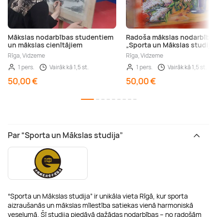
Mākslas nodarbības studentiem
Radoša mākslas nodarbība
un mākslas cienītājiem
„Sporta un Mākslas studijā”
Rīga, Vidzeme
Rīga, Vidzeme
1 pers.
Vairāk kā 1,5 st.
1 pers.
Vairāk kā 1,5 st.
50,00 €
50,00 €
Par “Sporta un Mākslas studija”
“Sporta un Mākslas studija” ir unikāla vieta Rīgā, kur sporta
aizraušanās un mākslas mīlestība satiekas vienā harmoniskā
veselumā. Šī studija piedāvā dažādas nodarbības – no radošām