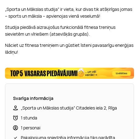
„Sporta un Mākslas studija” ir vieta, kur divas tik atšķirīgas jomas
– sports un māksla – apvienojas vienā veselumā!
Studija piedāvā aizraujošus funkcionālā fitnesa treniņus
sievietēm un vīriešiem (atsevišķās grupās).
Nāciet uz fitnesa treniņiem un gūstiet īsteni pavasarīgu enerģijas
lādiņu!
Svarīga informācija
„Sporta un Mākslas studija” Citadeles iela 2, Rīga
1 stunda
1 personai
Pakalpojuma sniedzēja informācija tiks parādīta