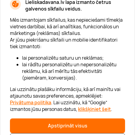
Lieliskadavana.lv lapa izmanto četrus
galvenos sīkfailu veidus.
Mēs izmantojam sīkfailus, kas nepieciešami tīmekļa
vietnes darbībai, kā arī analītikas, funkcionālos un
mārketinga (reklāmas) sīkfailus.
Ar jūsu piekrišanu sīkfaili un mobilie identifikatori
Par "Lieliska dāvana"
tiek izmantoti:
Karjera
lai personalizētu saturu un reklāmas;
Blogs
lai rādītu personalizētu un nepersonalizētu
reklāmu, kā arī mērītu tās efektivitāti
Uzņēmumiem
(piemēram, konversijas).
Lojalitātes klubs 💸
Lai uzzinātu plašāku informāciju, kā arī mainītu vai
atjaunotu savas preferences, apmeklējiet:
Privātuma politika
. Lai uzzinātu, kā “Google”
Palīdzība
izmantos jūsu personas datus,
klikšķiniet šeit
.
“GERA DOVANA” GRUPA
Apstiprināt visus