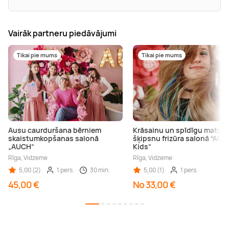
Vairāk partneru piedāvājumi
Tikai pie mums
Tikai pie mums
Ausu caurduršana bērniem
Krāsainu un spīdīgu matu
skaistumkopšanas salonā
šķipsnu frizūra salonā “AU
„AUCH”
Kids”
Rīga, Vidzeme
Rīga, Vidzeme
5,00 (2)
1 pers.
30 min.
5,00 (1)
1 pers.
45,00 €
No 33,00 €