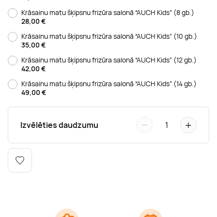
Boulderings
Citas ūdens izklaides
Mūzikas nodarbības
Tetovēšanas salons
Krāsainu matu šķipsnu frizūra salonā “AUCH Kids” (8 gb.)
28,00
€
Kērlings
Vindsērfings
Deju nodarbības
Deguna un Nabas pīrsings
Krāsainu matu šķipsnu frizūra salonā “AUCH Kids” (10 gb.)
35,00
€
Krāsainu matu šķipsnu frizūra salonā “AUCH Kids” (12 gb.)
Kikbokss
Kaitbords
Ausu caurduršana
42,00
€
Krāsainu matu šķipsnu frizūra salonā “AUCH Kids” (14 gb.)
49,00
€
Piedzīvojumu parki
Procedūras vīriešiem
−
+
Izvēlēties daudzumu
1