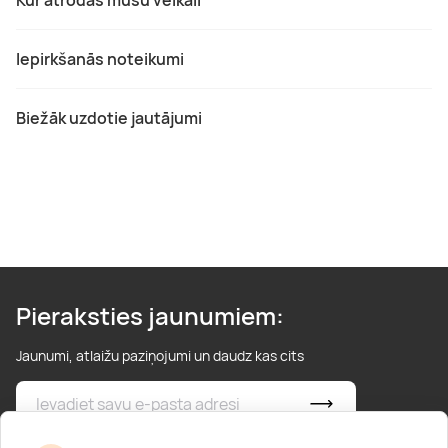
Iepirkšanās noteikumi
Biežāk uzdotie jautājumi
Pieraksties jaunumiem:
Jaunumi, atlaižu paziņojumi un daudz kas cits
* Esmu iepazinies/usies ar
privātuma politiku