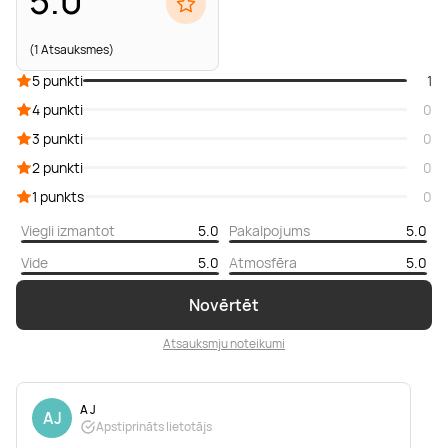
5.0
(1 Atsauksmes)
5 punkti
1
4 punkti
0
3 punkti
0
2 punkti
0
1 punkts
0
Viegli izmantot
5.0
Pakalpojums
5.0
Vide
5.0
Atmosfēra
5.0
Novērtēt
Atsauksmju noteikumi
A J
AJ
Apstiprināts lietotājs