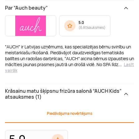
Par “Auch beauty”
5.0
(
6 Atsauksmes
)
"AUCH" ir Latvijas uzņēmums, kas specializējas bērnu svinību un
meistarklašu rīkošanā. Piedāvājot daudzveidīgas tematiskās
ballītes un radošas darbnīcas, "AUCH" aicina bērnus izpausties un
mācīties jaunas prasmes jautrā un drošā vidē. No SPA līdz
...
Lasīt
vairāk
Krāsainu matu šķipsnu frizūra salonā “AUCH Kids”
atsauksmes (1)
Piedāvājuma novērtējums