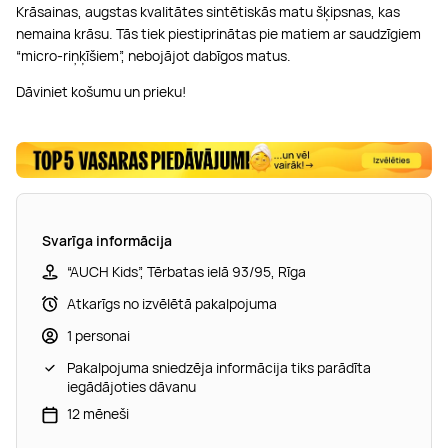
Krāsainas, augstas kvalitātes sintētiskās matu šķipsnas, kas
nemaina krāsu. Tās tiek piestiprinātas pie matiem ar saudzīgiem
“micro-riņķīšiem”, nebojājot dabīgos matus.
Dāviniet košumu un prieku!
Svarīga informācija
“AUCH Kids”, Tērbatas ielā 93/95, Rīga
Atkarīgs no izvēlētā pakalpojuma
1 personai
Pakalpojuma sniedzēja informācija tiks parādīta
iegādājoties dāvanu
12 mēneši