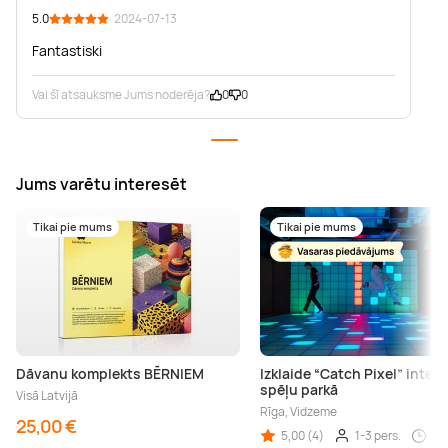
5.0
· 2024-07-13
Fantastiski
Vai šī atsauksme Jums noderēja?
0
0
Jums varētu interesēt
Tikai pie mums
Tikai pie mums
Dāvanu komplekts BĒRNIEM
Izklaide “Catch Pixel” intera
spēļu parkā
Visā Latvijā
Rīga, Vidzeme
25,00 €
5,00 (4)
1-3 pers.
Līd