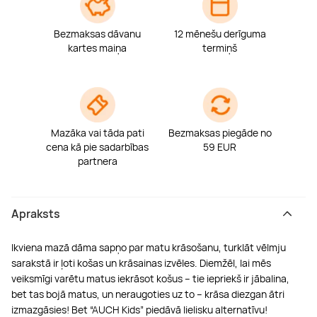
Bezmaksas dāvanu
12 mēnešu derīguma
kartes maiņa
termiņš
Mazāka vai tāda pati
Bezmaksas piegāde no
cena kā pie sadarbības
59 EUR
partnera
Apraksts
Ikviena mazā dāma sapņo par matu krāsošanu, turklāt vēlmju
sarakstā ir ļoti košas un krāsainas izvēles. Diemžēl, lai mēs
veiksmīgi varētu matus iekrāsot košus – tie iepriekš ir jābalina,
bet tas bojā matus, un neraugoties uz to – krāsa diezgan ātri
izmazgāsies! Bet “AUCH Kids” piedāvā lielisku alternatīvu!