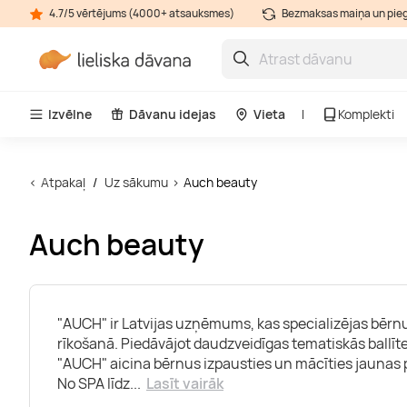
4.7/5 vērtējums (4000+ atsauksmes)
Bezmaksas maiņa un pie
Izvēlne
Dāvanu idejas
Vieta
Komplekti
Atpakaļ
Uz sākumu
Auch beauty
Auch beauty
"AUCH" ir Latvijas uzņēmums, kas specializējas bērn
rīkošanā. Piedāvājot daudzveidīgas tematiskās ballīt
"AUCH" aicina bērnus izpausties un mācīties jaunas 
No SPA līdz
...
Lasīt vairāk