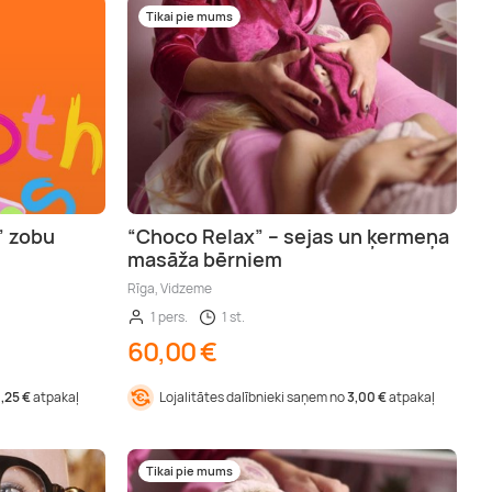
Tikai pie mums
” zobu
“Choco Relax” – sejas un ķermeņa
”
masāža bērniem
Rīga, Vidzeme
1 pers.
1 st.
60,00 €
1,25 €
atpakaļ
Lojalitātes dalībnieki saņem no
3,00 €
atpakaļ
Tikai pie mums