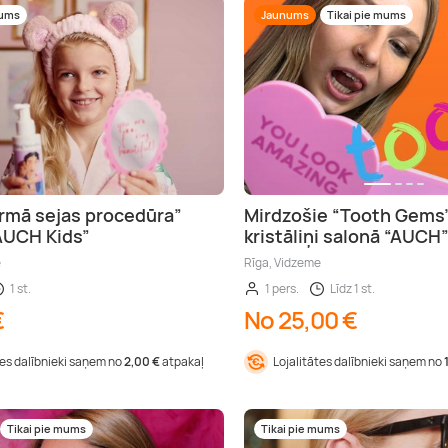
mums
Jaunums
Tikai pie mums
rmā sejas procedūra”
Mirdzošie “Tooth Gems
AUCH Kids”
kristāliņi salonā “AUCH
e
Rīga, Vidzeme
1 st.
1 pers.
Līdz 1 st.
€
No 25,00 €
tes dalībnieki saņem no
2,00 €
atpakaļ
Lojalitātes dalībnieki saņem no
Tikai pie mums
Tikai pie mums