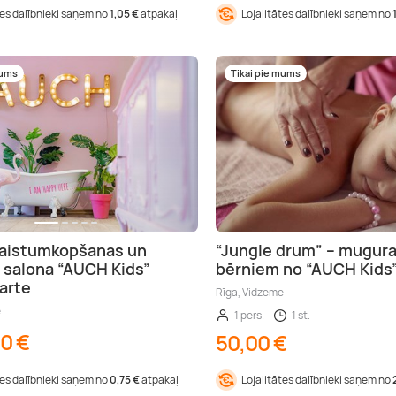
tes dalībnieki saņem no
1,05 €
atpakaļ
Lojalitātes dalībnieki saņem no
mums
Tikai pie mums
kaistumkopšanas un
“Jungle drum” – mugur
s salona “AUCH Kids”
bērniem no “AUCH Kids
arte
Rīga, Vidzeme
e
1 pers.
1 st.
00 €
50,00 €
tes dalībnieki saņem no
0,75 €
atpakaļ
Lojalitātes dalībnieki saņem no