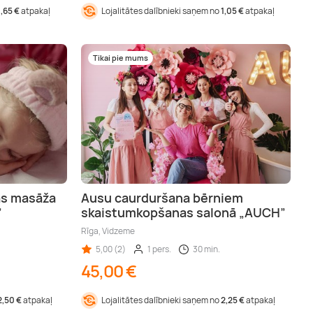
1,65 €
atpakaļ
Lojalitātes dalībnieki saņem no
1,05 €
atpakaļ
Tikai pie mums
as masāža
Ausu caurduršana bērniem
”
skaistumkopšanas salonā „AUCH”
Rīga, Vidzeme
5,00 (2)
1 pers.
30 min.
45,00 €
2,50 €
atpakaļ
Lojalitātes dalībnieki saņem no
2,25 €
atpakaļ