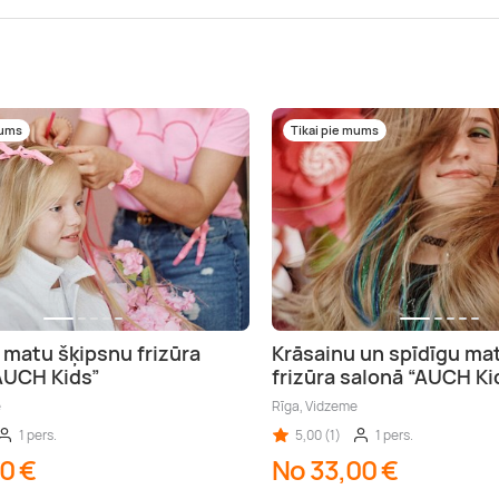
mums
Tikai pie mums
 matu šķipsnu frizūra
Krāsainu un spīdīgu ma
AUCH Kids”
frizūra salonā “AUCH Ki
e
Rīga, Vidzeme
1 pers.
5,00 (1)
1 pers.
0 €
No 33,00 €