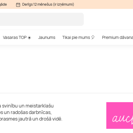
gāde
Derīgs 12 mēnešus (ir izņēmumi)
Vasaras TOP ☀️
Jaunums
Tikai pie mums 🎈
Premium dāvan
u svinību un meistarklašu
es un radošas darbnīcas,
prasmes jautrā un drošā vidē.