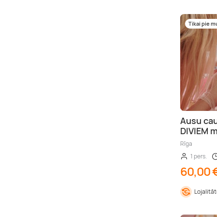
Tikai pie 
Ausu cau
DIVIEM m
Rīga
1 pers.
60,00 
Lojalitā