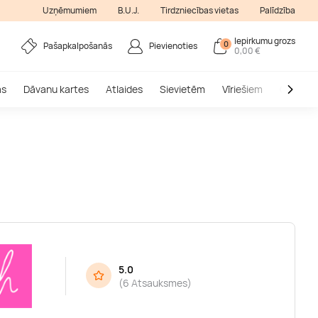
Uzņēmumiem
B.U.J.
Tirdzniecības vietas
Palīdzība
Iepirkumu grozs
0
Pašapkalpošanās
Pievienoties
0,00 €
as
Dāvanu kartes
Atlaides
Sievietēm
Vīriešiem
Outlet
5.0
(
6 Atsauksmes
)