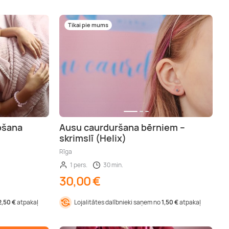
Tikai pie mums
opšana
Ausu caurduršana bērniem –
skrimslī (Helix)
Rīga
1 pers.
30 min.
30,00 €
2,50 €
atpakaļ
Lojalitātes dalībnieki saņem no
1,50 €
atpakaļ