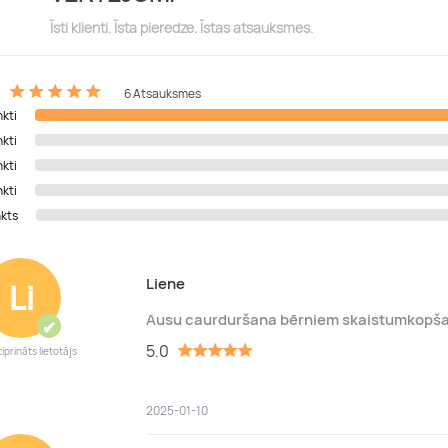
Īsti klienti. Īsta pieredze. Īstas atsauksmes.
6 Atsauksmes
nkti
nkti
nkti
nkti
nkts
Liene
Li
Ausu caurduršana bērniem skaistumkopš
✔
5.0
iprināts lietotājs
2025-01-10