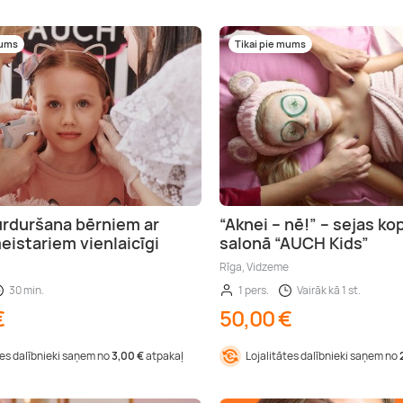
mums
Tikai pie mums
rduršana bērniem ar
“Aknei – nē!” – sejas k
eistariem vienlaicīgi
salonā “AUCH Kids”
Rīga, Vidzeme
30 min.
1 pers.
Vairāk kā 1 st.
€
50,00 €
tes dalībnieki saņem no
3,00 €
atpakaļ
Lojalitātes dalībnieki saņem no