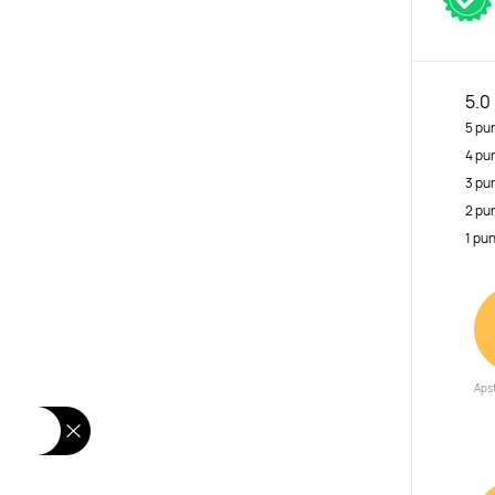
5.0
5 pu
4 pu
3 pu
2 pu
1 pu
Apst