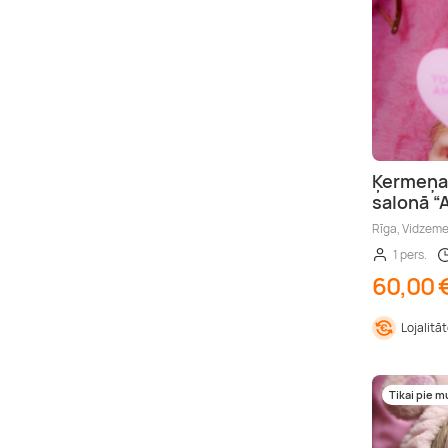
Ķermeņa 
salonā 
Rīga, Vidzem
1 pers.
60,00 
Lojalitā
Tikai pie 