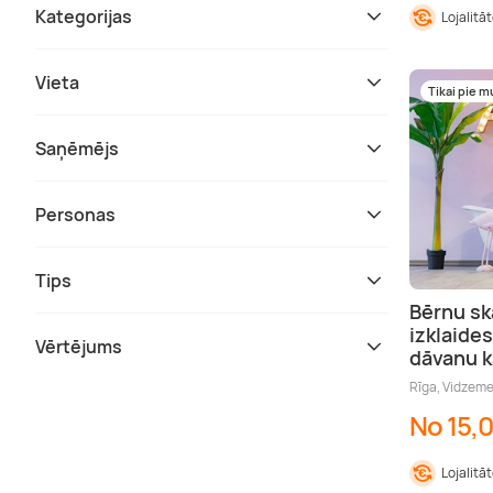
Kategorijas
Lojalitā
Vieta
Tikai pie 
Saņēmējs
Personas
Tips
Bērnu s
izklaide
Vērtējums
dāvanu k
Rīga, Vidzem
No 15,
Lojalitā