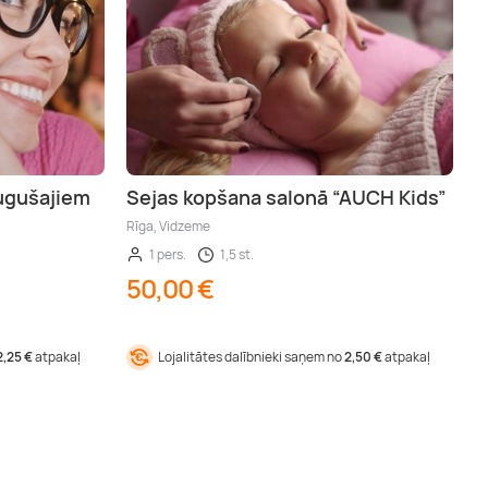
ugušajiem
Sejas kopšana salonā “AUCH Kids”
Rīga, Vidzeme
1 pers.
1,5 st.
50,00 €
2,25 €
atpakaļ
Lojalitātes dalībnieki saņem no
2,50 €
atpakaļ