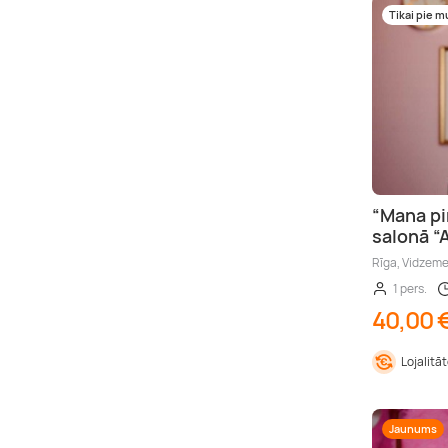
Tikai pie 
“Mana pi
salonā “
Rīga, Vidzem
1 pers.
40,00 
Lojalitā
Jaunums