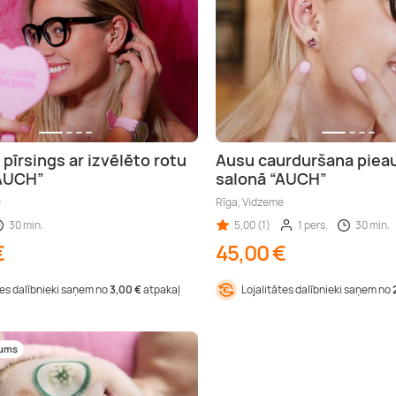
pīrsings ar izvēlēto rotu
Ausu caurduršana piea
“AUCH”
salonā “AUCH”
e
Rīga, Vidzeme
30 min.
5,00 (1)
1 pers.
30 min.
€
45,00 €
tes dalībnieki saņem no
3,00 €
atpakaļ
Lojalitātes dalībnieki saņem no
mums