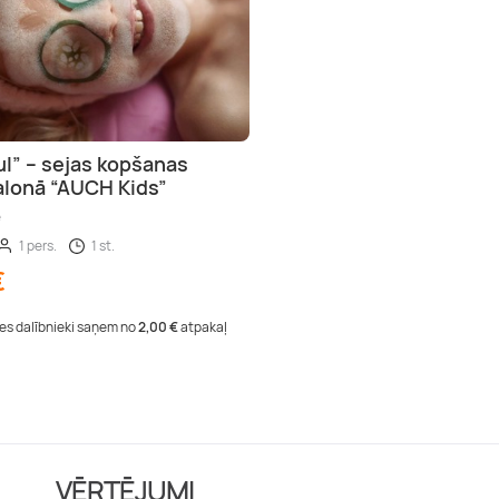
ul” – sejas kopšanas
salonā “AUCH Kids”
e
1 pers.
1 st.
€
tes dalībnieki saņem no
2,00 €
atpakaļ
VĒRTĒJUMI