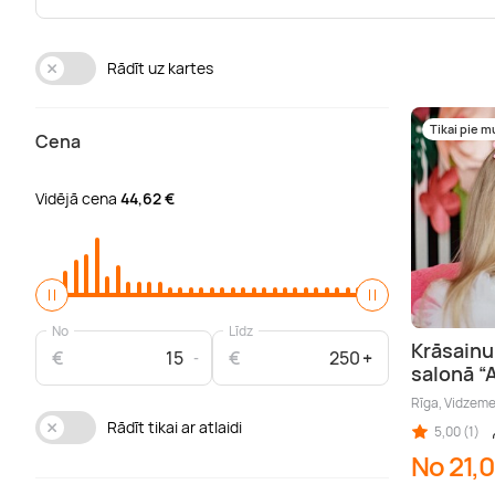
Rādīt uz kartes
Tikai pie 
Cena
Vidējā cena
44,62 €
No
Līdz
Krāsainu
€
€
salonā “
Rīga, Vidzem
Rādīt tikai ar atlaidi
5,00 (1)
No 21,0