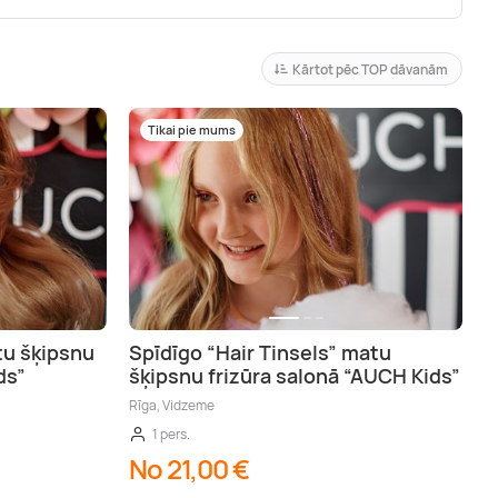
Kārtot pēc TOP dāvanām
Tikai pie mums
tu šķipsnu
Spīdīgo “Hair Tinsels” matu
ds”
šķipsnu frizūra salonā “AUCH Kids”
Rīga, Vidzeme
1 pers.
No 21,00 €