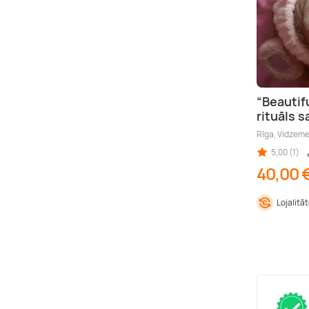
“Beautif
rituāls 
Rīga, Vidzem
5,00 (1)
40,00 
Lojalitā