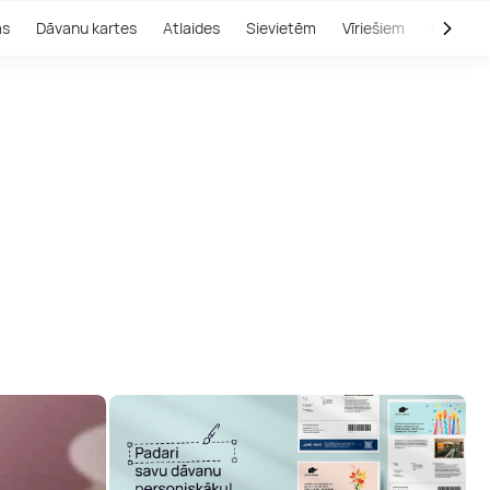
as
Dāvanu kartes
Atlaides
Sievietēm
Vīriešiem
Outlet