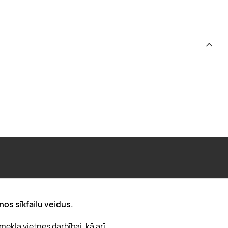
Par "Lieliska dāvana"
nos sīkfailu veidus.
Karjera
ekļa vietnes darbībai, kā arī
Blogs