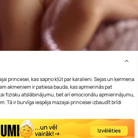
jai princesei, kas sapņo kļūt par karalieni. Sejas un ķermeņa
iem akmeņiem ir patiesa bauda, kas apmierinās pat
kai fizisku atslābinājumu, bet arī emocionālu apmierinājumu,
. Tā ir burvīga iespēja mazajai princesei izbaudīt brīdi