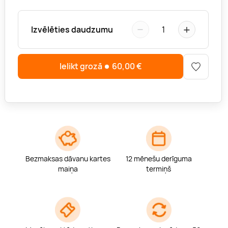
−
+
Izvēlēties daudzumu
1
Ielikt grozā
60,00
€
Bezmaksas dāvanu kartes
12 mēnešu derīguma
maiņa
termiņš