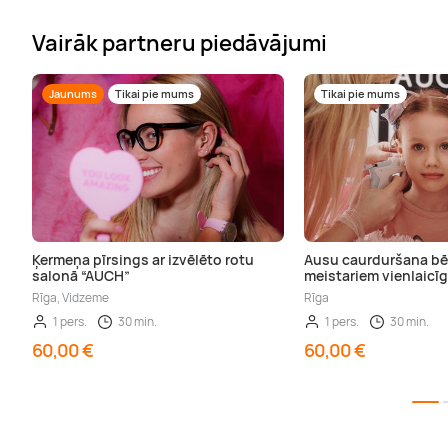
Vairāk partneru piedāvājumi
Jaunums
Tikai pie mums
Tikai pie mums
Ķermeņa pīrsings ar izvēlēto rotu
Ausu caurduršana bē
salonā “AUCH”
meistariem vienlaicīg
Rīga, Vidzeme
Rīga
1 pers.
30 min.
1 pers.
30 min.
60,00 €
60,00 €