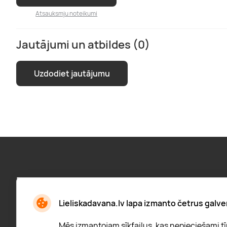
Atsauksmju noteikumi
Jautājumi un atbildes (0)
Uzdodiet jautājumu
Pieraksties jaunumiem:
Jaunumi, atlaižu paziņojumi un daudz kas cits
Lieliskadavana.lv lapa izmanto četrus galve
Mēs izmantojam sīkfailus, kas nepieciešami tīm