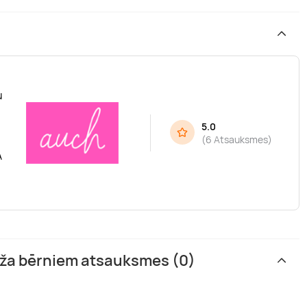
u
5.0
(
6 Atsauksmes
)
A
āža bērniem atsauksmes (0)