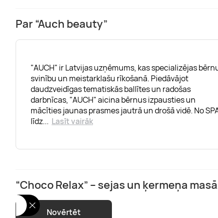
Par “Auch beauty”
"AUCH" ir Latvijas uzņēmums, kas specializējas bērn
svinību un meistarklašu rīkošanā. Piedāvājot
daudzveidīgas tematiskās ballītes un radošas
darbnīcas, "AUCH" aicina bērnus izpausties un
mācīties jaunas prasmes jautrā un drošā vidē. No SP
līdz
...
Lasīt vairāk
“Choco Relax” – sejas un ķermeņa mas
Novērtēt