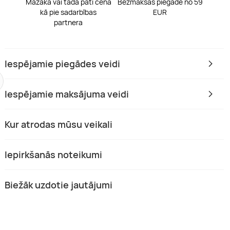
Mazāka vai tāda pati cena
Bezmaksas piegāde no 59
kā pie sadarbības
EUR
partnera
 pie mums
Tikai pie mums
Iespējamie piegādes veidi
Iespējamie maksājuma veidi
Kur atrodas mūsu veikali
aurduršana pieaugušajiem
Ausu caurduršana bērniem
 “AUCH”
skaistumkopšanas salonā „AUCH
dzeme
Rīga, Vidzeme
Iepirkšanās noteikumi
(1)
1 pers.
30 min.
5,00 (2)
1 pers.
30 min.
 €
45,00 €
Biežāk uzdotie jautājumi