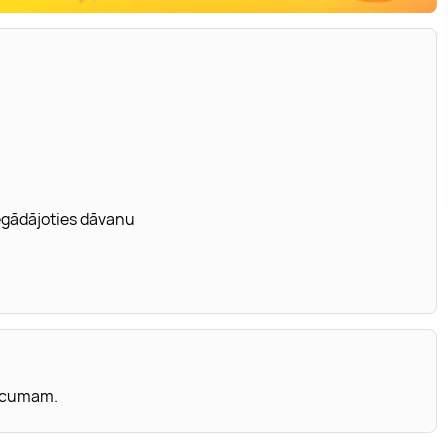
iegādājoties dāvanu
vecumam.