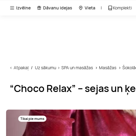
Izvēlne
Dāvanu idejas
Vieta
Komplekti
Atpakaļ
Uz sākumu
SPA un masāžas
Masāžas
Šokolā
“Choco Relax” – sejas un 
Tikai pie mums