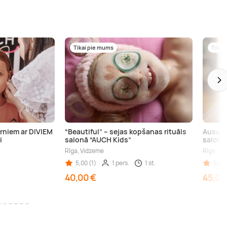
Tikai pie mums
Tikai
rniem ar DIVIEM
“Beautiful” – sejas kopšanas rituāls
Ausu c
i
salonā “AUCH Kids”
salonā
Rīga, Vidzeme
Rīga, Vi
5,00 (1)
1 pers.
1 st.
5,00 
40,00 €
45,00