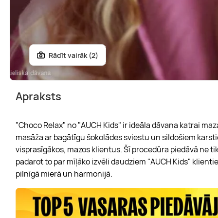
Rādīt vairāk (2)
Apraksts
"Choco Relax" no "AUCH Kids" ir ideāla dāvana katrai maza
masāža ar bagātīgu šokolādes sviestu un sildošiem karst
visprasīgākos, mazos klientus. Šī procedūra piedāvā ne ti
padarot to par mīļāko izvēli daudziem "AUCH Kids" klientiem
pilnīgā mierā un harmonijā.