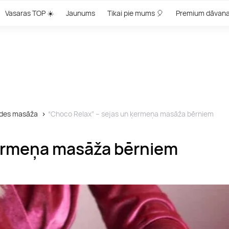
Vasaras TOP ☀️
Jaunums
Tikai pie mums 🎈
Premium dāvan
des masāža
“Choco Relax” – sejas un ķermeņa masāža bērniem
ķermeņa masāža bērniem