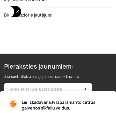
Biežāk uzdotie jautājumi
Pieraksties jaunumiem:
Jaunumi, atlaižu paziņojumi un daudz kas cits
* Esmu iepazinies/usies ar
privātuma politiku
Lieliskadavana.lv lapa izmanto četrus
galvenos sīkfailu veidus.