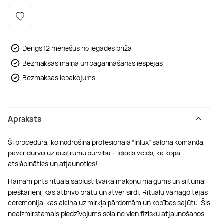
Boulderings
Citas ūdens izklaides
Mūzikas nodarbības
Tetovēšanas salons
Kērlings
Vindsērfings
Deju nodarbības
Deguna un Nabas pīrsings
Derīgs 12 mēnešus no iegādes brīža
Bezmaksas maiņa un pagarināšanas iespējas
Kikbokss
Kaitbords
Ausu caurduršana
Bezmaksas iepakojums
Piedzīvojumu parki
Procedūras vīriešiem
Apraksts
Šī procedūra, ko nodrošina profesionāla “Inlux” salona komanda,
paver durvis uz austrumu burvību – ideāls veids, kā kopā
atslābināties un atjaunoties!
Hamam pirts rituālā saplūst tvaika mākoņu maigums un siltuma
pieskārieni, kas atbrīvo prātu un atver sirdi. Rituālu vainago tējas
ceremonija, kas aicina uz mirkļa pārdomām un kopības sajūtu. Šis
neaizmirstamais piedzīvojums sola ne vien fizisku atjaunošanos,