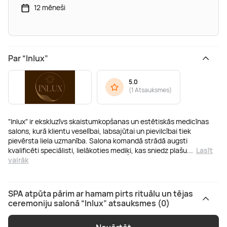
12 mēneši
Par “Inlux”
5.0
(
1 Atsauksmes
)
"Inlux" ir ekskluzīvs skaistumkopšanas un estētiskās medicīnas
salons, kurā klientu veselībai, labsajūtai un pievilcībai tiek
pievērsta liela uzmanība. Salona komandā strādā augsti
kvalificēti speciālisti, lielākoties mediķi, kas sniedz plašu
...
Lasīt
vairāk
SPA atpūta pārim ar hamam pirts rituālu un tējas
ceremoniju salonā “Inlux” atsauksmes (0)