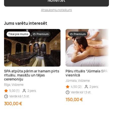
Novērtēt
Atsauksmju noteikumi
Jums varētu interesēt
Tikai pie mums
Premium
Premium
SPA atpūta pārim ar hamam pirts
Pāru rituāls “Jūrmala SPA Ho
rituālu, masāžu un tējas
viesnīcā
ceremoniju
Jūrmala, Vidzeme
Rīga, Vidzeme
4,50 (2)
2 pers.
5,00 (1)
2 pers.
Vairāk kā 1,5 st.
Vairāk kā 1,5 st.
150,00 €
300,00 €