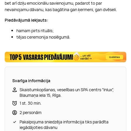
bet arī dziļu emocionālu savienojumu, padarot to par
nevainojamu dāvanu, kas bagātina gan ķermeni, gan dvēseli.
Piedāvājumā iekļauts:
hamam pirts rituāls;
tējas ceremonija noslēgumā.
Svarīga informācija
Skaistumkopšanas, veselības un SPA centrs "Inlux",
Blaumaņa iela 15, Rīga.
1 st. 30 min.
2 personām
Pakalpojuma sniedzēja informācija tiks parādīta
iegādājoties dāvanu