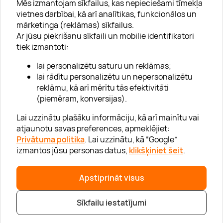
Mēs izmantojam sīkfailus, kas nepieciešami tīmekļa
vietnes darbībai, kā arī analītikas, funkcionālos un
mārketinga (reklāmas) sīkfailus.
Ar jūsu piekrišanu sīkfaili un mobilie identifikatori
Par "Lieliska dāvana"
tiek izmantoti:
Karjera
lai personalizētu saturu un reklāmas;
Blogs
lai rādītu personalizētu un nepersonalizētu
reklāmu, kā arī mērītu tās efektivitāti
Uzņēmumiem
(piemēram, konversijas).
Lojalitātes klubs 💸
Lai uzzinātu plašāku informāciju, kā arī mainītu vai
atjaunotu savas preferences, apmeklējiet:
Privātuma politika
. Lai uzzinātu, kā “Google”
Palīdzība
izmantos jūsu personas datus,
klikšķiniet šeit
.
“GERA DOVANA” GRUPA
Apstiprināt visus
Sīkfailu iestatījumi
|
|
© 2026 SIA Lieliska dāvana
info@lieliskadavana.lv
+371 6601 8025
Privātuma politika
|
Mājas lapas karte