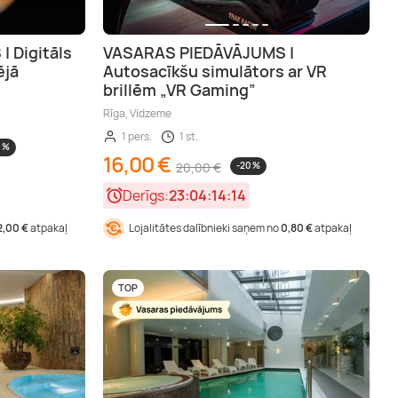
 Digitāls
VASARAS PIEDĀVĀJUMS |
ējā
Autosacīkšu simulātors ar VR
brillēm „VR Gaming”
Rīga, Vidzeme
1 pers.
1 st.
0 %
16,00 €
20,00 €
-20 %
Derīgs:
23:04:14:13
2,00 €
atpakaļ
Lojalitātes dalībnieki saņem no
0,80 €
atpakaļ
TOP