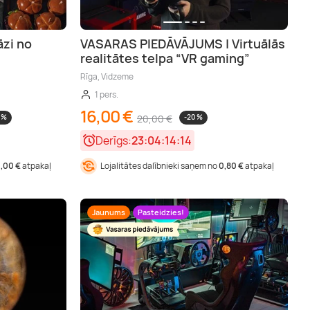
āzi no
VASARAS PIEDĀVĀJUMS | Virtuālās
realitātes telpa “VR gaming”
Rīga, Vidzeme
1 pers.
16,00 €
 %
20,00 €
-20 %
Derīgs:
23:04:14:13
1,00 €
atpakaļ
Lojalitātes dalībnieki saņem no
0,80 €
atpakaļ
Jaunums
Pasteidzies!