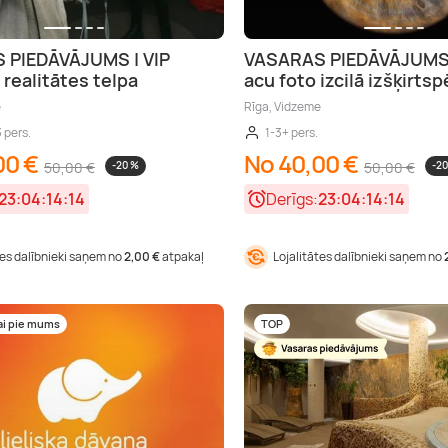
 PIEDĀVĀJUMS | VIP
VASARAS PIEDĀVĀJUMS |
 realitātes telpa
acu foto izcilā izšķirtsp
e
Rīga, Vidzeme
3 pers.
1-3+ pers.
00 €
No 40,00 €
50,00 €
-20 %
50,00 €
-2
23:04:14:13
Derīgs:
23:04:14:13
tes dalībnieki saņem no
2,00 €
atpakaļ
Lojalitātes dalībnieki saņem no
ai pie mums
TOP