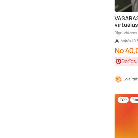
VASARAS
virtuālās
Rīga, Vidzem
Vairāk kā 
No 40,
Derīgs:
Lojalitā
TOP
Tik