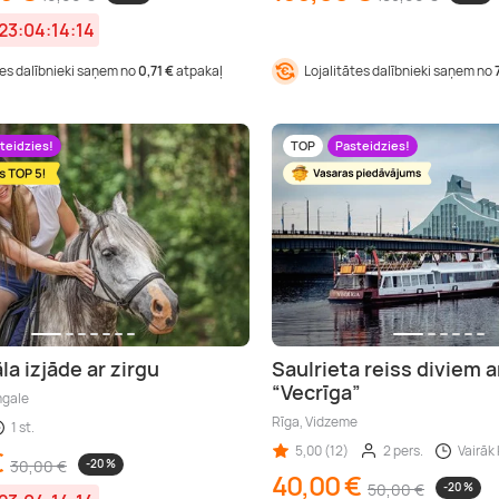
23:04:14:13
tes dalībnieki saņem no
0,71 €
atpakaļ
Lojalitātes dalībnieki saņem no
teidzies!
TOP
Pasteidzies!
la izjāde ar zirgu
Saulrieta reiss diviem a
“Vecrīga”
mgale
Rīga, Vidzeme
1 st.
5,00 (12)
2 pers.
Vairāk 
€
30,00 €
-20 %
40,00 €
50,00 €
-20 %