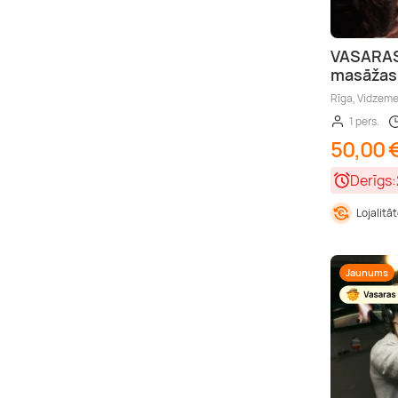
VASARAS
masāžas 
Rīga, Vidzem
1 pers.
50,00 
Derīgs:
Lojalitā
Jaunums