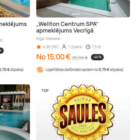
pmeklējums
„Wellton Centrum SPA“
apmeklējums Vecrīgā
Rīga, Vidzeme
st.
4,90 (36)
1-2 pers.
1,5 st.
%
No 15,00 €
25,00 €
-40 %
0,70 €
atpakaļ
Lojalitātes dalībnieki saņem no
0,75 €
atpakaļ
TOP