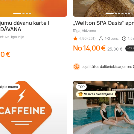
jumu dāvanu karte |
„Wellton SPA Oasis“ a
A DĀVANA
Rīga, Vidzeme
ietuva, Igaunija
4,90 (231)
1-2 pers.
1,5 
No 14,00 €
23,00 €
-39 
00 €
Lojalitātes dalībnieki saņem no
ai pie mums
TOP