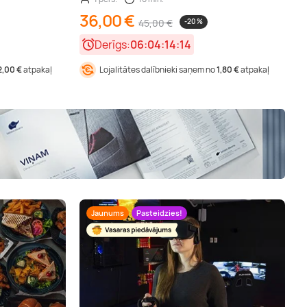
36,00 €
45,00 €
-20 %
Derīgs:
06:04:14:13
2,00 €
atpakaļ
Lojalitātes dalībnieki saņem no
1,80 €
atpakaļ
Jaunums
Pasteidzies!