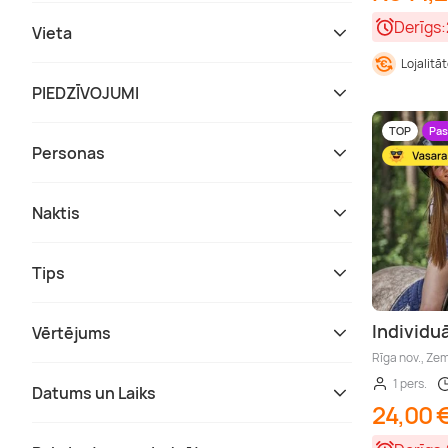
Derīgs:
Vieta
Lojalitā
PIEDZĪVOJUMI
TOP
Pas
Personas
Naktis
Tips
Individuā
Vērtējums
Rīga nov., Ze
1 pers.
Datums un Laiks
24,00 