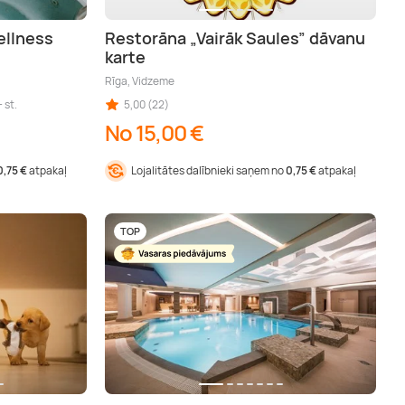
ellness
Restorāna „Vairāk Saules” dāvanu
karte
Rīga, Vidzeme
 st.
5,00 (22)
No 15,00 €
0,75 €
atpakaļ
Lojalitātes dalībnieki saņem no
0,75 €
atpakaļ
TOP