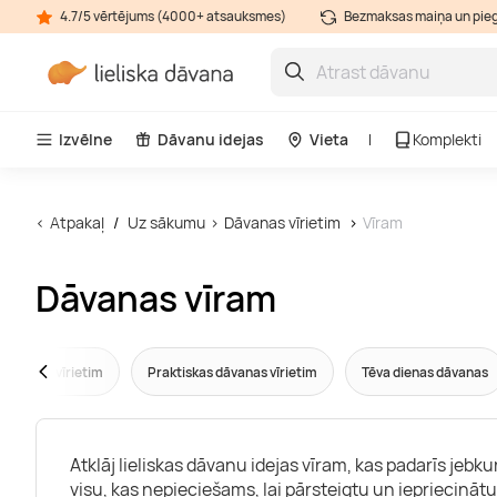
4.7/5 vērtējums (4000+ atsauksmes)
Bezmaksas maiņa un pie
Izvēlne
Dāvanu idejas
Vieta
Komplekti
Atpakaļ
Uz sākumu
Dāvanas vīrietim
Vīram
Dāvanas vīram
 dāvanas vīrietim
Praktiskas dāvanas vīrietim
Tēva dienas dāvanas
Atklāj lieliskas dāvanu idejas vīram, kas padarīs je
visu, kas nepieciešams, lai pārsteigtu un iepriecināt