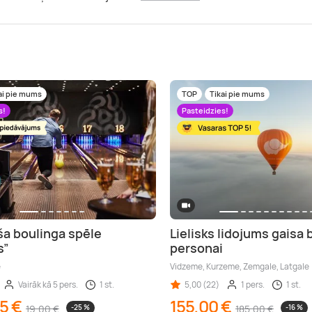
ai pie mums
TOP
Tikai pie mums
s!
Pasteidzies!
ša boulinga spēle
Lielisks lidojums gaisa 
s”
personai
e
Vidzeme, Kurzeme, Zemgale, Latgale
Vairāk kā 5 pers.
1 st.
5,00 (22)
1 pers.
1 st.
5 €
155,00 €
19,00 €
-25 %
185,00 €
-16 %