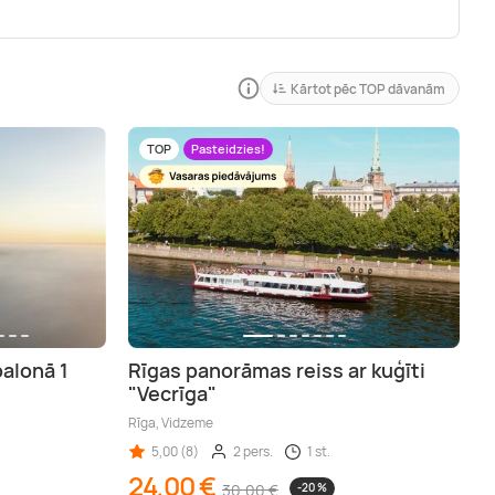
Kārtot pēc TOP dāvanām
TOP
Pasteidzies!
balonā 1
Rīgas panorāmas reiss ar kuģīti
"Vecrīga"
Rīga, Vidzeme
5,00 (8)
2 pers.
1 st.
24,00 €
30,00 €
-20 %