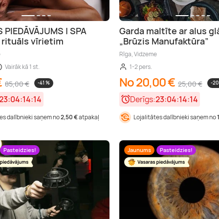
 PIEDĀVĀJUMS | SPA
Garda maltīte ar alus gl
rituāls vīrietim
„Brūzis Manufaktūra”
e
Rīga, Vidzeme
Vairāk kā 1 st.
1-2 pers.
€
No 20,00 €
85,00 €
-41 %
25,00 €
-20
23:04:14:13
Derīgs:
23:04:14:13
tes dalībnieki saņem no
2,50 €
atpakaļ
Lojalitātes dalībnieki saņem no
Pasteidzies!
Jaunums
Pasteidzies!