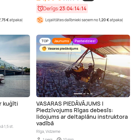
Derīgs:
23:04:14:13
7,75 €
atpakaļ
Lojalitātes dalībnieki saņem no
1,20 €
atpakaļ
TOP
Jaunums
Pasteidzies!
r kuģīti
VASARAS PIEDĀVĀJUMS |
Piedzīvojums Rīgas debesīs:
lidojums ar deltaplānu instruktora
vadībā
kā 1,5 st.
Rīga, Vidzeme
1 pers.
10 min.