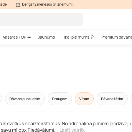
gāde
Derīgs 12 mēnešus (ir izņēmumi)
Vasaras TOP ☀️
Jaunums
Tikai pie mums 🎈
Premium dāvan
Dāvana pusaudzim
Draugam
Vīram
Dāvana tētim
bkurus svētkus neaizmirstamus. No adrenalīna pilniem piedzīvoj
u savu mīļoto. Piedāvājumi
...
Lasīt vairāk