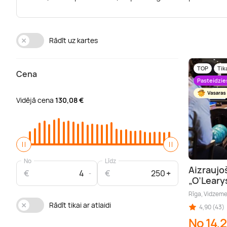
Rādīt uz kartes
TOP
Tik
Cena
Pasteidzie
Vidējā cena
130,08 €
No
Līdz
Aizraujo
€
€
„O’Leary
Rīga, Vidzem
Rādīt tikai ar atlaidi
4,90 (43)
No 14,2