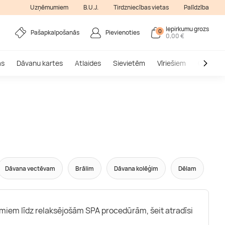
Uzņēmumiem
B.U.J.
Tirdzniecības vietas
Palīdzība
Iepirkumu grozs
0
Pašapkalpošanās
Pievienoties
0,00 €
as
Dāvanu kartes
Atlaides
Sievietēm
Vīriešiem
Outlet
Dāvana vectēvam
Brālim
Dāvana kolēģim
Dēlam
umiem līdz relaksējošām SPA procedūrām, šeit atradīsi