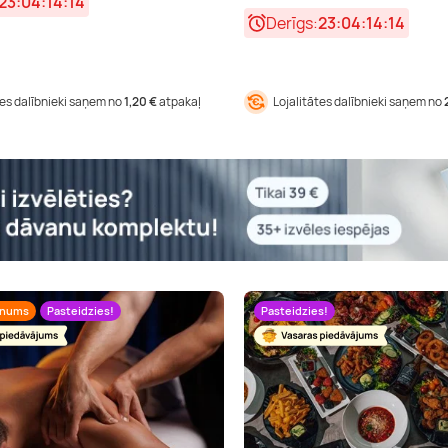
23:04:14:13
Derīgs:
23:04:14:13
tes dalībnieki saņem no
1,20 €
atpakaļ
Lojalitātes dalībnieki saņem no
unums
Pasteidzies!
Pasteidzies!