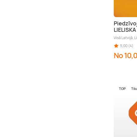
Piedzīvo
LIELISK
Visā Latvijā, L
5,00 (4)
No 10,
TOP
Tik