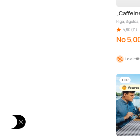
„Caffein
Rīga, Sigulda,
4,90 (11)
No 5,0
Lojalitā
TOP