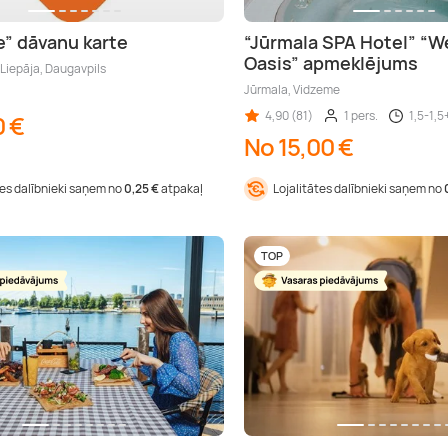
e” dāvanu karte
“Jūrmala SPA Hotel” “W
Oasis” apmeklējums
 Liepāja, Daugavpils
Jūrmala, Vidzeme
4,90 (81)
1 pers.
1,5-1,5+
0 €
No 15,00 €
tes dalībnieki saņem no
0,25 €
atpakaļ
Lojalitātes dalībnieki saņem no
TOP