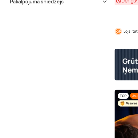
Derīgs:
Pakalpojuma sniedzējs
Lojalitā
TOP
Ja