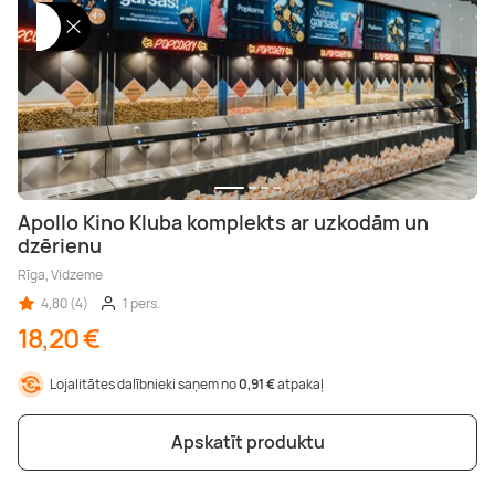
Apollo Kino Kluba komplekts ar uzkodām un
dzērienu
Rīga, Vidzeme
4,80 (4)
1 pers.
18,20 €
Lojalitātes dalībnieki saņem no
0,91 €
atpakaļ
Apskatīt produktu