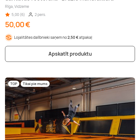
Rīga, Vidzeme
5,00 (6)
2 pers.
50,00 €
Lojalitātes dalībnieki saņem no
2,50 €
atpakaļ
Apskatīt produktu
TOP
Tikai pie mums