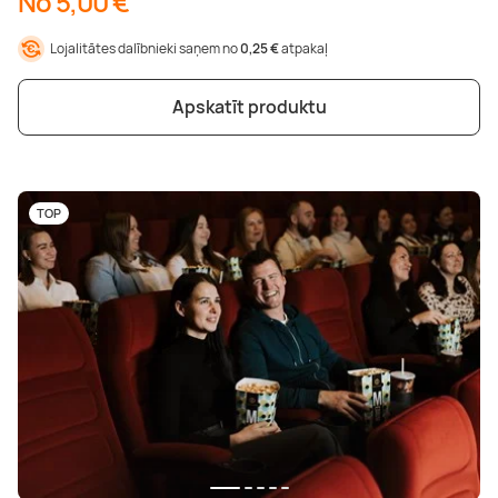
No 5,00 €
Lojalitātes dalībnieki saņem no
0,25 €
atpakaļ
Apskatīt produktu
TOP