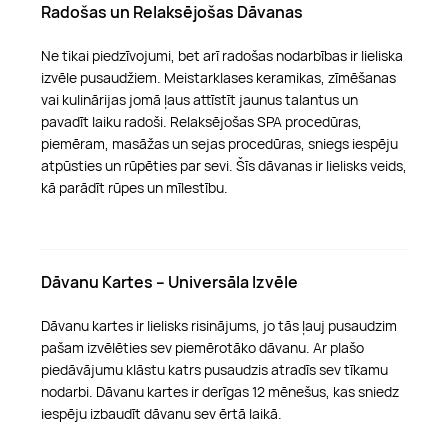
Radošas un Relaksējošas Dāvanas
Ne tikai piedzīvojumi, bet arī radošas nodarbības ir lieliska
izvēle pusaudžiem. Meistarklases keramikas, zīmēšanas
vai kulinārijas jomā ļaus attīstīt jaunus talantus un
pavadīt laiku radoši. Relaksējošas SPA procedūras,
piemēram, masāžas un sejas procedūras, sniegs iespēju
atpūsties un rūpēties par sevi. Šīs dāvanas ir lielisks veids,
kā parādīt rūpes un mīlestību.
Dāvanu Kartes – Universāla Izvēle
Dāvanu kartes ir lielisks risinājums, jo tās ļauj pusaudzim
pašam izvēlēties sev piemērotāko dāvanu. Ar plašo
piedāvājumu klāstu katrs pusaudzis atradīs sev tīkamu
nodarbi. Dāvanu kartes ir derīgas 12 mēnešus, kas sniedz
iespēju izbaudīt dāvanu sev ērtā laikā.