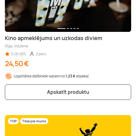
Kino apmeklējums un uzkodas diviem
Rīga, Vidzeme
5,00 (83)
2 pers.
24,50 €
Lojalitātes dalībnieki saņem no
1,23 €
atpakaļ
Apskatīt produktu
TOP
Tikai pie mums