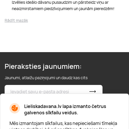
Izvēlies ideālo dāvanu pusaudzim un pārsteidz viņu ar
neaizmirstamiem piedzīvojumiem un jaunām pieredzēm!
Rādīt mazāk
Pieraksties jaunumiem:
Jaunumi, atlaižu paziņojumi un daudz kas cits
* Esmu iepazinies/usies ar
privātuma politiku
Lieliskadavana.lv lapa izmanto četrus
galvenos sīkfailu veidus.
Mēs izmantojam sīkfailus, kas nepieciešami tīmekļa