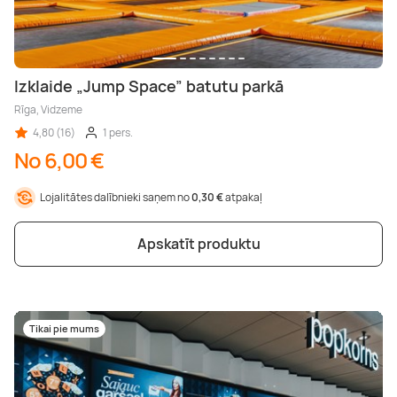
Izklaide „Jump Space” batutu parkā
Rīga, Vidzeme
4,80 (16)
1 pers.
No 6,00 €
Lojalitātes dalībnieki saņem no
0,30 €
atpakaļ
Apskatīt produktu
Tikai pie mums