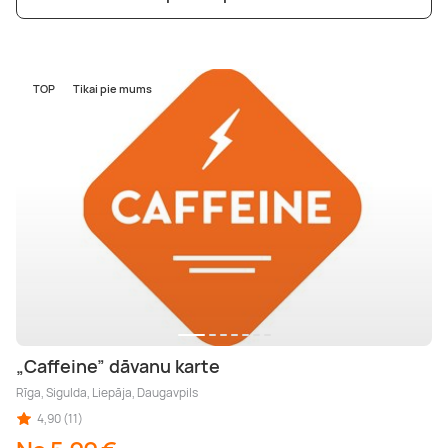
TOP
Tikai pie mums
„Caffeine” dāvanu karte
Rīga, Sigulda, Liepāja, Daugavpils
4,90 (11)