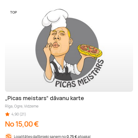
TOP
„Picas meistars“ dāvanu karte
Rīga, Ogre, Vidzeme
4,90 (21)
No 15,00 €
Lojalitātes dalībnieki saņem no
0,75 €
atpakaļ