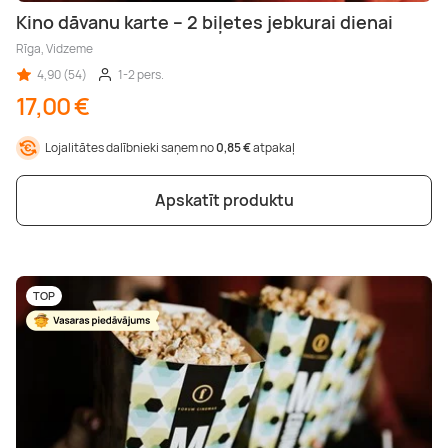
Kino dāvanu karte – 2 biļetes jebkurai dienai
Rīga, Vidzeme
4,90 (54)
1-2 pers.
17,00 €
Lojalitātes dalībnieki saņem no
0,85 €
atpakaļ
Apskatīt produktu
TOP