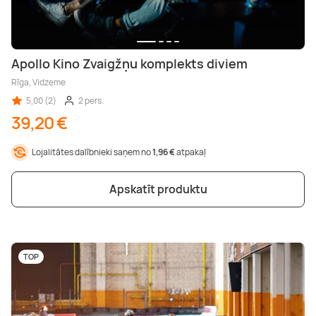
Apollo Kino Zvaigžņu komplekts diviem
Rīga, Vidzeme
5,00 (2)
2 pers.
39,20 €
Lojalitātes dalībnieki saņem no
1,96 €
atpakaļ
Apskatīt produktu
TOP