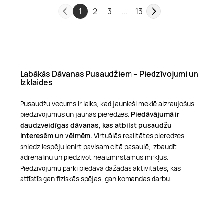
1
2
3
...
13
Labākās Dāvanas Pusaudžiem – Piedzīvojumi un
Izklaides
Pusaudžu vecums ir laiks, kad jaunieši meklē aizraujošus
piedzīvojumus un jaunas pieredzes.
Piedāvājumā ir
daudzveidīgas dāvanas, kas atbilst pusaudžu
interesēm un vēlmēm.
Virtuālās realitātes pieredzes
sniedz iespēju ienirt pavisam citā pasaulē, izbaudīt
adrenalīnu un piedzīvot neaizmirstamus mirkļus.
Piedzīvojumu parki piedāvā dažādas aktivitātes, kas
attīstīs gan fiziskās spējas, gan komandas darbu.