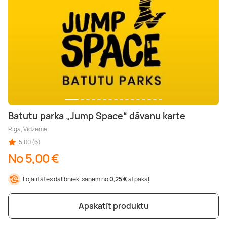
Batutu parka „Jump Space“ dāvanu karte
Rīga, Vidzeme
5,00 (6)
No 5,00 €
Lojalitātes dalībnieki saņem no
0,25 €
atpakaļ
Apskatīt produktu