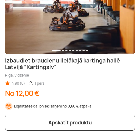
Izbaudiet braucienu lielākajā kartinga hallē
Latvijā “Kartingslv”
Rīga, Vidzeme
4,90 (8)
1 pers.
No 12,00 €
Lojalitātes dalībnieki saņem no
0,60 €
atpakaļ
Apskatīt produktu