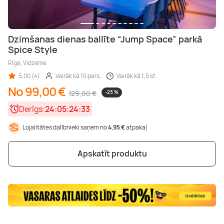
Dzimšanas dienas ballīte “Jump Space” parkā
Spice Style
Rīga, Vidzeme
5,00 (4)
Vairāk kā 10 pers.
Vairāk kā 1,5 st.
No 99,00 €
129,00 €
-23 %
Derīgs:
24:05:24:32
Lojalitātes dalībnieki saņem no
4,95 €
atpakaļ
Apskatīt produktu