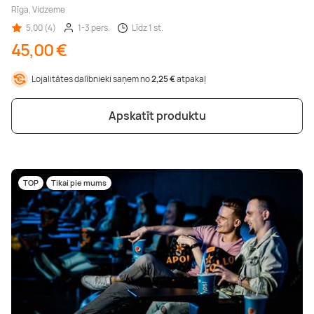
Rīga, Vidzeme
5,00 (4)
1-3 pers.
Līdz 1 st.
45,00 €
Lojalitātes dalībnieki saņem no
2,25 €
atpakaļ
Apskatīt produktu
TOP
Tikai pie mums