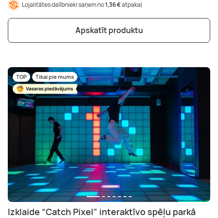
Lojalitātes dalībnieki saņem no
1,36 €
atpakaļ
Apskatīt produktu
TOP
Tikai pie mums
Izklaide “Catch Pixel” interaktīvo spēļu parkā