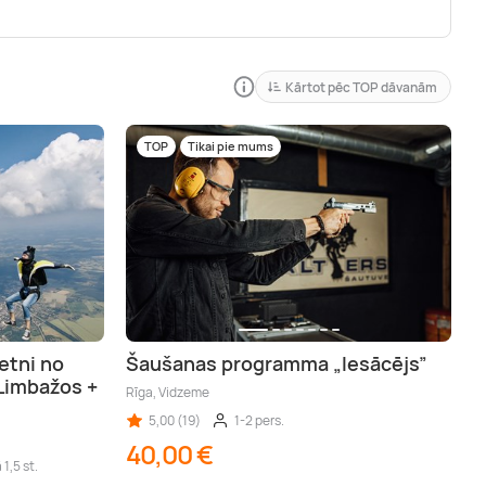
Kārtot pēc TOP dāvanām
TOP
Tikai pie mums
etni no
Šaušanas programma „Iesācējs”
Limbažos +
Rīga, Vidzeme
5,00 (19)
1-2 pers.
40,00 €
 1,5 st.