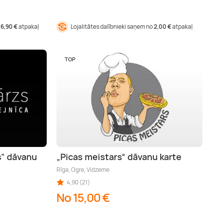
16,90 €
atpakaļ
Lojalitātes dalībnieki saņem no
2,00 €
atpakaļ
TOP
s” dāvanu
„Picas meistars“ dāvanu karte
Rīga, Ogre, Vidzeme
4,90 (21)
No 15,00 €