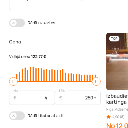
Rādīt uz kartes
TOP
Cena
Vidējā cena
122,77 €
No
Līdz
Izbaudie
€
€
kartinga 
Rīga, Vidzem
Rādīt tikai ar atlaidi
4,90 (8)
No 12,