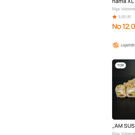
namā XL 
Rīga, Vidzem
5,00 (8)
No 12,
Lojalitā
TOP
„AM SUSH
Rīga, Vidzem