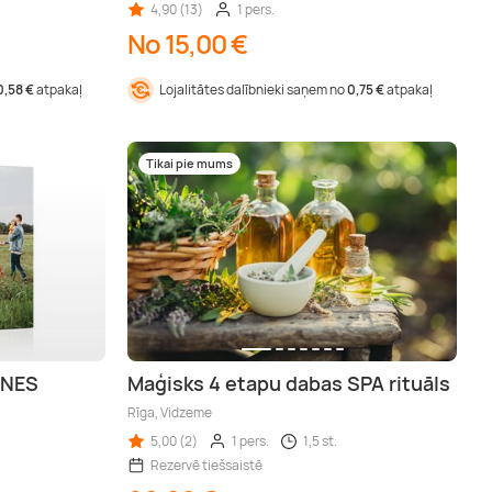
4,90 (13)
1 pers.
No 15,00 €
0,58 €
atpakaļ
Lojalitātes dalībnieki saņem no
0,75 €
atpakaļ
Tikai pie mums
ENES
Maģisks 4 etapu dabas SPA rituāls
Rīga, Vidzeme
5,00 (2)
1 pers.
1,5 st.
Rezervē tiešsaistē