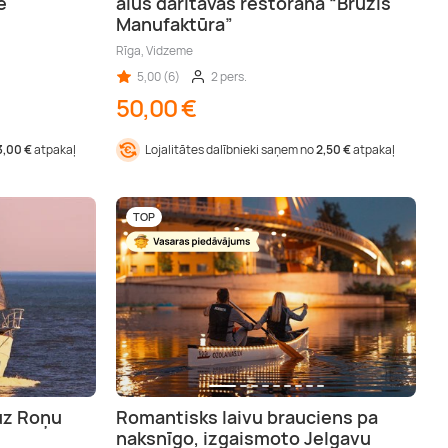
ē
alus darītavas restorānā “Brūzis
Manufaktūra”
Rīga, Vidzeme
5,00 (6)
2 pers.
50,00 €
3,00 €
atpakaļ
Lojalitātes dalībnieki saņem no
2,50 €
atpakaļ
TOP
uz Roņu
Romantisks laivu brauciens pa
naksnīgo, izgaismoto Jelgavu