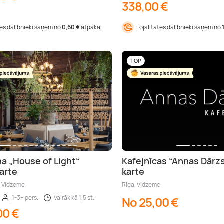
338,00 €
tes dalībnieki saņem no
0,60 €
atpakaļ
Lojalitātes dalībnieki saņem no
TOP
a „House of Light“
Kafejnīcas “Annas Dārz
arte
karte
, Vidzeme
Rīga, Vidzeme
1-3+ pers.
Vairāk kā 1,5 st.
No 25,00 €
00 €