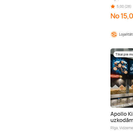
5,00 (28)
No 15,
Lojalitā
Tikai pie 
Apollo K
uzkodām
Rīga, Vidzem