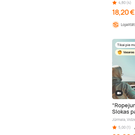
4,80 (4)
18,20 €
Lojalitā
Tikai pie 
“Ropejum
Slokas p
Jūrmala, Vid
5,00 (1)