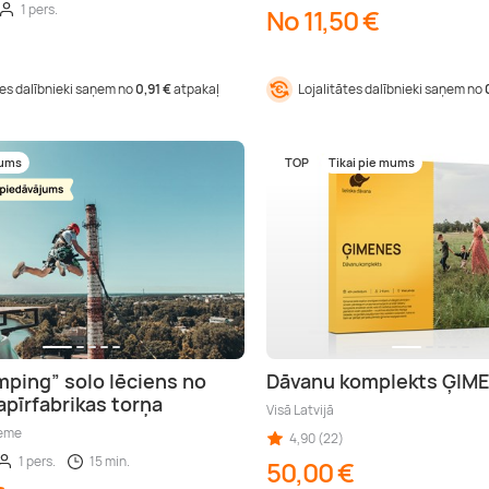
1 pers.
No 11,50 €
tes dalībnieki saņem no
0,91 €
atpakaļ
Lojalitātes dalībnieki saņem no
mums
TOP
Tikai pie mums
ping” solo lēciens no
Dāvanu komplekts ĢIM
apīrfabrikas torņa
Visā Latvijā
zeme
4,90 (22)
1 pers.
15 min.
50,00 €