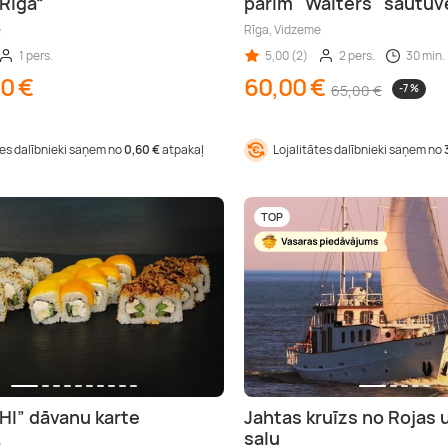
Riga“
pārim "Walters" šautuv
e
Rīga, Vidzeme
1 pers.
5,00 (2)
2 pers.
30 min.
00 €
60,00 €
65,00 €
-7 %
tes dalībnieki saņem no
0,60 €
atpakaļ
Lojalitātes dalībnieki saņem no
TOP
I” dāvanu karte
Jahtas kruīzs no Rojas 
salu
e