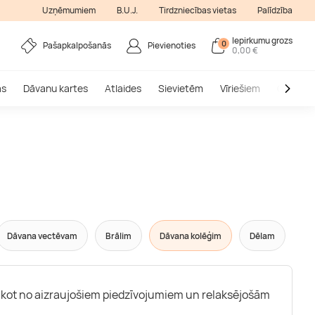
Uzņēmumiem
B.U.J.
Tirdzniecības vietas
Palīdzība
Iepirkumu grozs
0
Pašapkalpošanās
Pievienoties
0,00 €
as
Dāvanu kartes
Atlaides
Sievietēm
Vīriešiem
Outlet
Dāvana vectēvam
Brālim
Dāvana kolēģim
Dēlam
 sākot no aizraujošiem piedzīvojumiem un relaksējošām