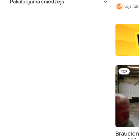
Pakalpojuma sniedzējs
Lojalitā
TOP
Braucien