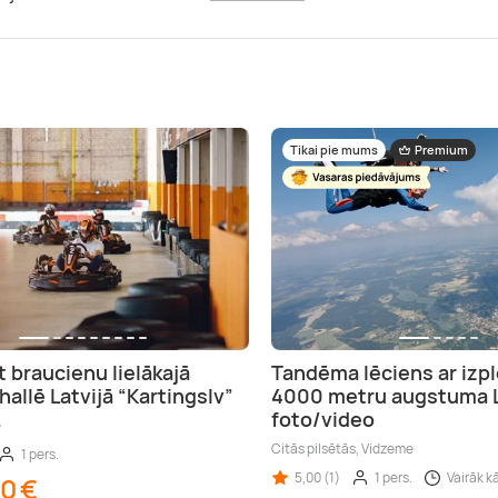
Tikai pie mums
Premium
t braucienu lielākajā
Tandēma lēciens ar izpl
hallē Latvijā “Kartingslv”
4000 metru augstuma 
foto/video
e
Citās pilsētās, Vidzeme
1 pers.
5,00 (1)
1 pers.
Vairāk kā
00 €