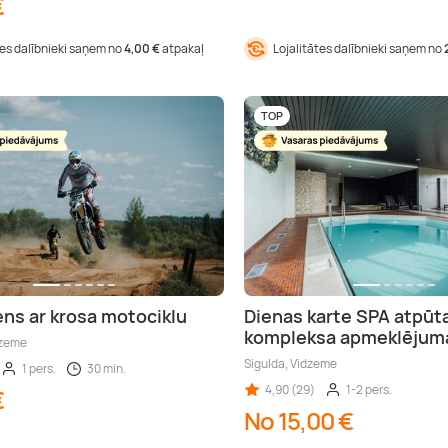
€
tes dalībnieki saņem no
4,00 €
atpakaļ
Lojalitātes dalībnieki saņem no
TOP
ens ar krosa motociklu
Dienas karte SPA atpūta
kompleksa apmeklējum
dzeme
Sigulda, Vidzeme
1 pers.
30 min.
4,90 (29)
1-2 pers.
€
No 15,00 €