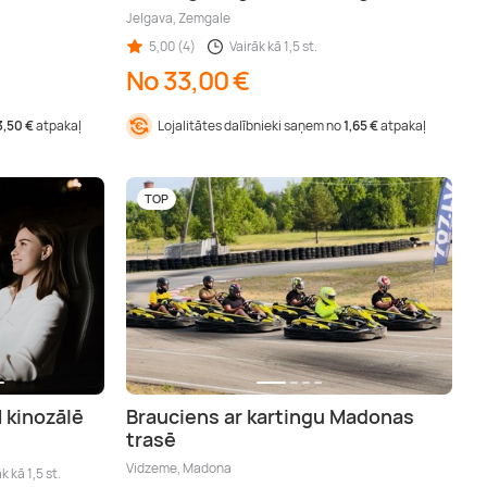
Jelgava, Zemgale
5,00 (4)
Vairāk kā 1,5 st.
No 33,00 €
3,50 €
atpakaļ
Lojalitātes dalībnieki saņem no
1,65 €
atpakaļ
TOP
 kinozālē
Brauciens ar kartingu Madonas
trasē
Vidzeme, Madona
k kā 1,5 st.