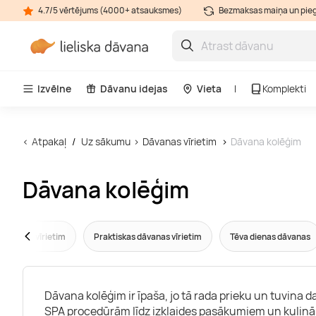
4.7/5 vērtējums (4000+ atsauksmes)
Bezmaksas maiņa un pie
Izvēlne
Dāvanu idejas
Vieta
Komplekti
Atpakaļ
Uz sākumu
Dāvanas vīrietim
Dāvana kolēģim
Dāvana kolēģim
 dāvanas vīrietim
Praktiskas dāvanas vīrietim
Tēva dienas dāvanas
Dāvana kolēģim ir īpaša, jo tā rada prieku un tuvina
SPA procedūrām līdz izklaides pasākumiem un kulinār