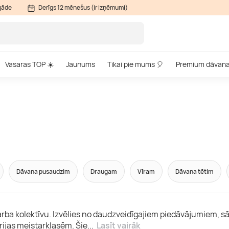
gāde
Derīgs 12 mēnešus (ir izņēmumi)
Vasaras TOP ☀️
Jaunums
Tikai pie mums 🎈
Premium dāvan
Dāvana pusaudzim
Draugam
Vīram
Dāvana tētim
 darba kolektīvu. Izvēlies no daudzveidīgajiem piedāvājumiem,
ijas meistarklasēm. Šie
...
Lasīt vairāk