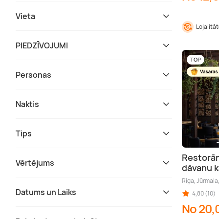
Vieta
Lojalitā
PIEDZĪVOJUMI
TOP
Personas
Naktis
Tips
Restorān
Vērtējums
dāvanu k
Rīga, Jūrmala
Datums un Laiks
4,80 (10)
No 20,