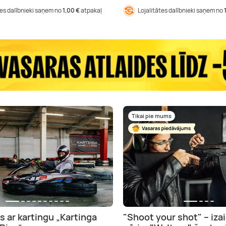
tes dalībnieki saņem no
1,00 €
atpakaļ
Lojalitātes dalībnieki saņem no
Tikai pie mums
s ar kartingu „Kartinga
"Shoot your shot" – iza