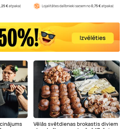
1,25 €
atpakaļ
Lojalitātes dalībnieki saņem no
0,75 €
atpakaļ
icinājums
Vēlās svētdienas brokastis diviem