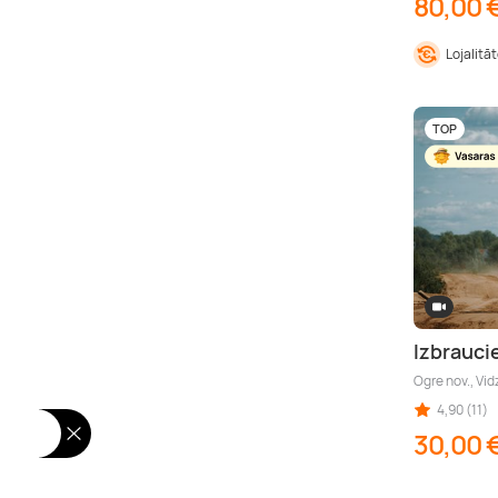
80,00 
Lojalitā
TOP
Izbrauci
Ogre nov., Vi
4,90 (11)
30,00 