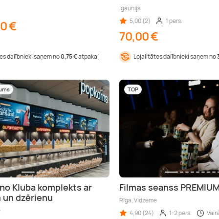
Igaunija
5,00 (2)
1 pers.
00 €
70,00 €
tes dalībnieki saņem no
0,75 €
atpakaļ
Lojalitātes dalībnieki saņem no
mums
TOP
ino Kluba komplekts ar
Filmas seanss PREMIUM
 un dzērienu
Rīga, Vidzeme
e
4,90 (24)
1-2 pers.
Vairā