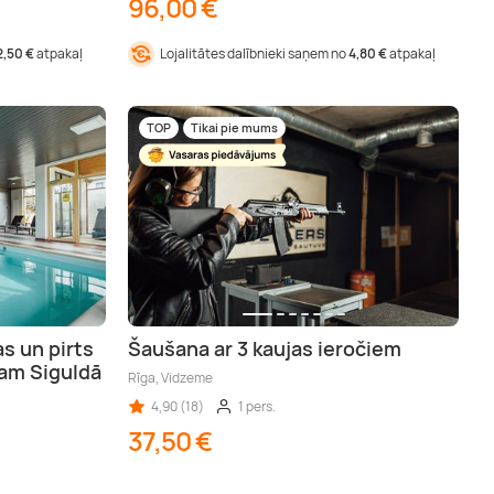
96,00 €
2,50 €
atpakaļ
Lojalitātes dalībnieki saņem no
4,80 €
atpakaļ
TOP
Tikai pie mums
s un pirts
Šaušana ar 3 kaujas ieročiem
am Siguldā
Rīga, Vidzeme
4,90 (18)
1 pers.
37,50 €