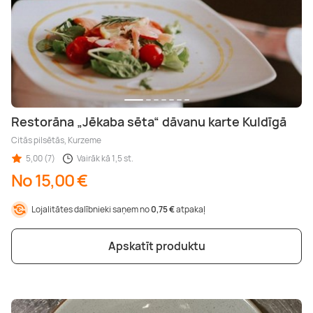
Restorāna „Jēkaba sēta“ dāvanu karte Kuldīgā
Citās pilsētās, Kurzeme
5,00 (7)
Vairāk kā 1,5 st.
No 15,00 €
Lojalitātes dalībnieki saņem no
0,75 €
atpakaļ
Apskatīt produktu