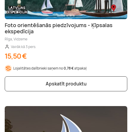
Foto orientēšanās piedzīvojums - Ķīpsalas
ekspedīcija
Rīga, Vidzeme
Vairāk kā 3 pers.
15,50 €
Lojalitātes dalībnieki saņem no
0,78 €
atpakaļ
Apskatīt produktu