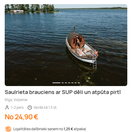
Saulrieta brauciens ar SUP dēli un atpūta pirtī
Rīga, Vidzeme
1-2 pers.
Vairāk kā 1,5 st.
No 24,90 €
Lojalitātes dalībnieki saņem no
1,25 €
atpakaļ