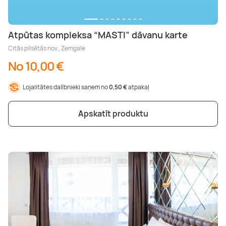
Atpūtas kompleksa “MASTI” dāvanu karte
Citās pilsētās nov., Zemgale
No 10,00 €
Lojalitātes dalībnieki saņem no
0,50 €
atpakaļ
Apskatīt produktu