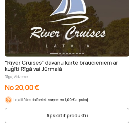
“River Cruises” dāvanu karte braucieniem ar
kuģīti Rīgā vai Jūrmalā
Rīga, Vidzeme
No 20,00 €
Lojalitātes dalībnieki saņem no
1,00 €
atpakaļ
Apskatīt produktu