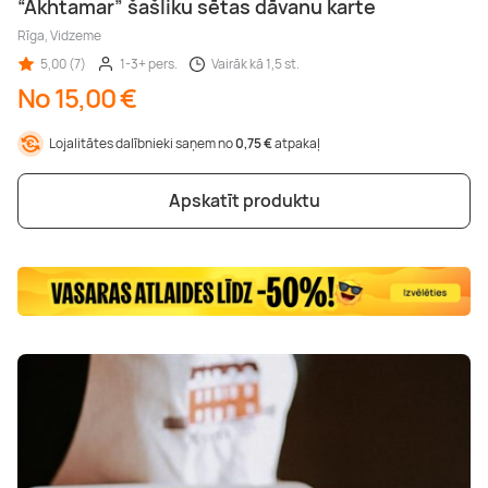
“Akhtamar” šašliku sētas dāvanu karte
Rīga, Vidzeme
5,00 (7)
1-3+ pers.
Vairāk kā 1,5 st.
No 15,00 €
Lojalitātes dalībnieki saņem no
0,75 €
atpakaļ
Apskatīt produktu