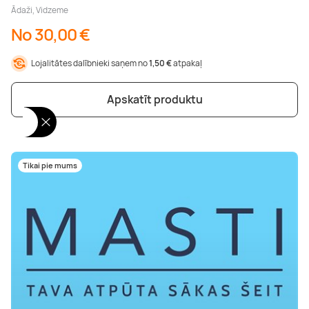
Ādaži, Vidzeme
No 30,00 €
Lojalitātes dalībnieki saņem no
1,50 €
atpakaļ
Apskatīt produktu
Tikai pie mums