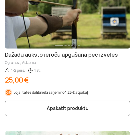
Dažādu auksto ieroču apgūšana pēc izvēles
Ogre nov., Vidzeme
1-2 pers.
1 st.
25,00 €
Lojalitātes dalībnieki saņem no
1,25 €
atpakaļ
Apskatīt produktu