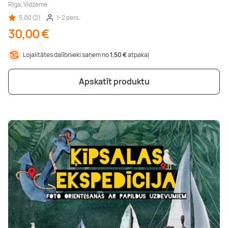
Rīga, Vidzeme
5,00 (2)
1-2 pers.
30,00 €
Lojalitātes dalībnieki saņem no
1,50 €
atpakaļ
Apskatīt produktu