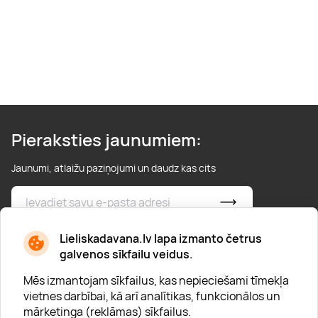
Pieraksties jaunumiem:
Jaunumi, atlaižu paziņojumi un daudz kas cits
* Esmu iepazinies/usies ar
privātuma politiku
Lieliskadavana.lv lapa izmanto četrus
galvenos sīkfailu veidus.
Mēs izmantojam sīkfailus, kas nepieciešami tīmekļa
vietnes darbībai, kā arī analītikas, funkcionālos un
mārketinga (reklāmas) sīkfailus.