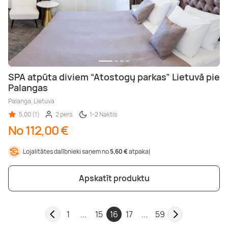
SPA atpūta diviem “Atostogų parkas” Lietuvā pie
Palangas
Palanga, Lietuva
5,00 (1)
2 pers.
1-2 Naktis
No 112,00 €
Lojalitātes dalībnieki saņem no
5,60 €
atpakaļ
Apskatīt produktu
1
...
15
16
17
...
59