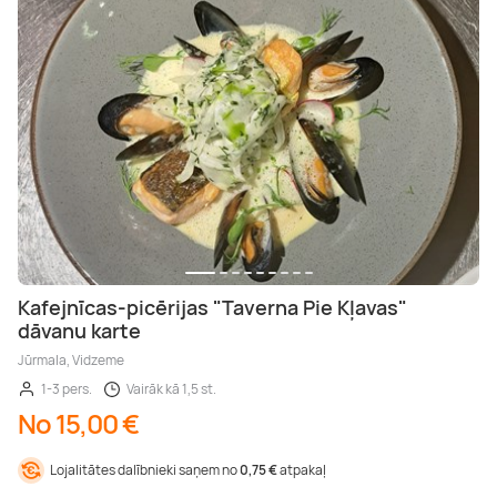
Kafejnīcas-picērijas "Taverna Pie Kļavas"
dāvanu karte
Jūrmala, Vidzeme
1-3 pers.
Vairāk kā 1,5 st.
No 15,00 €
Lojalitātes dalībnieki saņem no
0,75 €
atpakaļ