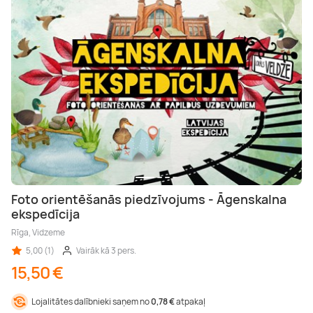
Foto orientēšanās piedzīvojums - Āgenskalna
ekspedīcija
Rīga, Vidzeme
5,00 (1)
Vairāk kā 3 pers.
15,50 €
Lojalitātes dalībnieki saņem no
0,78 €
atpakaļ