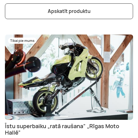
Apskatīt produktu
Tikai pie mums
Īstu superbaiku „ratā raušana” „Rīgas Moto
Hallē”