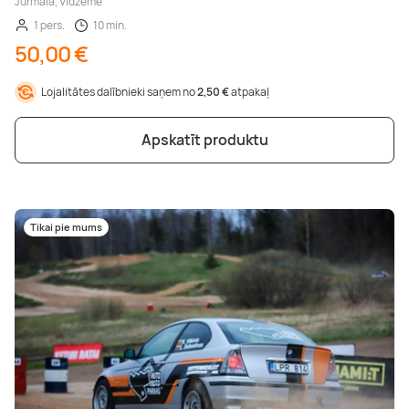
Jūrmala, Vidzeme
1 pers.
10 min.
50,00 €
Lojalitātes dalībnieki saņem no
2,50 €
atpakaļ
Apskatīt produktu
Tikai pie mums