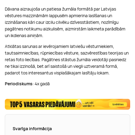
Dāvana aizraujoša un patiesa žurnāla formātā par Latvijas
vēstures mazzināmām lappusēm apmierina lasīšanas un
izzināšanas kāri caur izcilu cilvēku dzīvesstāstiem, nozīmīgu
pagātnes notikumu aizkulisēm, aizmirstām laikmeta parādībām
un ikdienas ainiņām.
Atklātas sarunas ar ievērojamiem latviešu vēsturniekiem,
tautsaimniecības, rūpniecības vēsture, sazvērestības teorijas un
retas foto liecības. Pagātnes stāstus žurnāla veidotāji pasniedz
ne tikai izzinošā, bet arī saistošā un viegli uztveramā formā,
padarot tos interesantus visplašākajam lasītāju lokam.
Periodiskums
: 4x gadā
Svarīga informācija