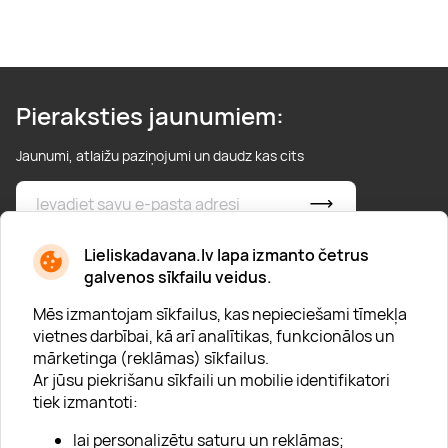
Pieraksties jaunumiem:
Jaunumi, atlaižu paziņojumi un daudz kas cits
* Esmu iepazinies/usies ar
privātuma politiku
Lieliskadavana.lv lapa izmanto četrus
galvenos sīkfailu veidus.
Mēs izmantojam sīkfailus, kas nepieciešami tīmekļa
vietnes darbībai, kā arī analītikas, funkcionālos un
mārketinga (reklāmas) sīkfailus.
Ar jūsu piekrišanu sīkfaili un mobilie identifikatori
Par "Lieliska dāvana"
tiek izmantoti:
Karjera
lai personalizētu saturu un reklāmas;