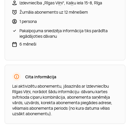
Izdevniecība „Rīgas Viļņi“, Kaļķu iela 15-8, Rīga
Žurnāla abonements uz 12 mēnešiem
1 persona
Pakalpojuma sniedzēja informācija tiks parādīta
iegādājoties dāvanu
6 mēneši
Cita informācija
Lai aktivizētu abonementu, jāsazinās ar Izdevniecību
Rīgas Viļņi, norādot šādu informāciju: dāvanu kartes
svītrkoda ciparu kombinācija, abonementa saņēmēja
vārds, uzvārds, korekta abonementa piegādes adrese,
vēlamais abonementa periods (no kura datuma vēlas
uzsākt abonementu).