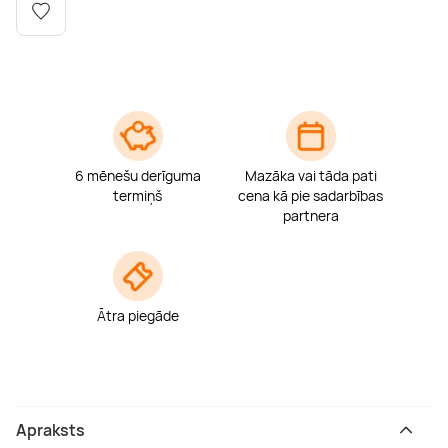
Boulderings
Citas ūdens izklaides
Mūzikas nodarbības
Tetovēšanas salons
Kērlings
Vindsērfings
Deju nodarbības
Deguna un Nabas pīrsings
Kikbokss
Kaitbords
Ausu caurduršana
6 mēnešu derīguma
Mazāka vai tāda pati
Piedzīvojumu parki
Procedūras vīriešiem
termiņš
cena kā pie sadarbības
partnera
Ātra piegāde
Apraksts