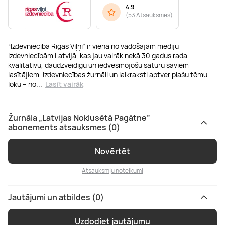
4.9
(
53 Atsauksmes
)
“Izdevniecība Rīgas Viļņi” ir viena no vadošajām mediju
izdevniecībām Latvijā, kas jau vairāk nekā 30 gadus rada
kvalitatīvu, daudzveidīgu un iedvesmojošu saturu saviem
lasītājiem. Izdevniecības žurnāli un laikraksti aptver plašu tēmu
loku – no
...
Lasīt vairāk
Žurnāla „Latvijas Noklusētā Pagātne”
abonements atsauksmes (0)
Novērtēt
Atsauksmju noteikumi
Jautājumi un atbildes (0)
Uzdodiet jautājumu