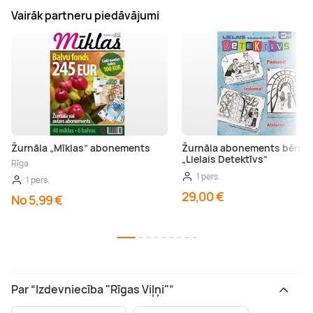
Vairāk partneru piedāvājumi
Žurnāla „Mīklas” abonements
Žurnāla abonements bērni
„Lielais Detektīvs”
Rīga
1 pers.
1 pers.
29,00 €
No 5,99 €
Par “Izdevniecība "Rīgas Viļņi"”