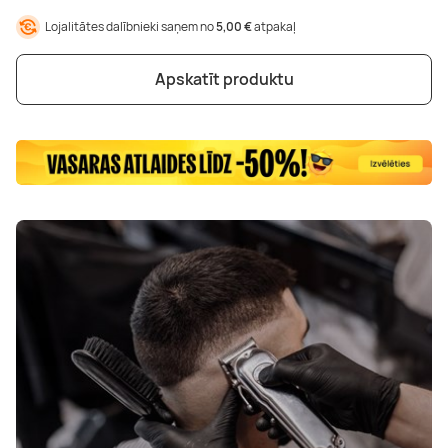
Lojalitātes dalībnieki saņem no
5,00 €
atpakaļ
Apskatīt produktu