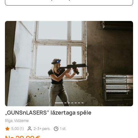
„GUNSnLASERS” lāzertaga spēle
Rīga, Vidzeme
5,00 (1)
2-3+ pers.
1 st.