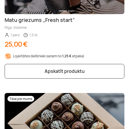
Matu griezums „Fresh start”
Rīga, Vidzeme
1 pers.
1,5 st.
25,00 €
Lojalitātes dalībnieki saņem no
1,25 €
atpakaļ
Apskatīt produktu
Tikai pie mums