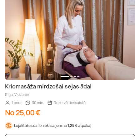
Kriomasāža mirdzošai sejas ādai
Rīga, Vidzeme
1 pers.
30 min.
Rezervē tiešsaistē
No 25,00 €
Lojalitātes dalībnieki saņem no
1,25 €
atpakaļ