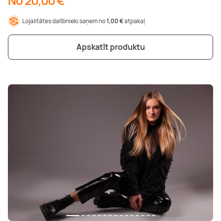
No 20,00 €
Lojalitātes dalībnieki saņem no
1,00 €
atpakaļ
Apskatīt produktu