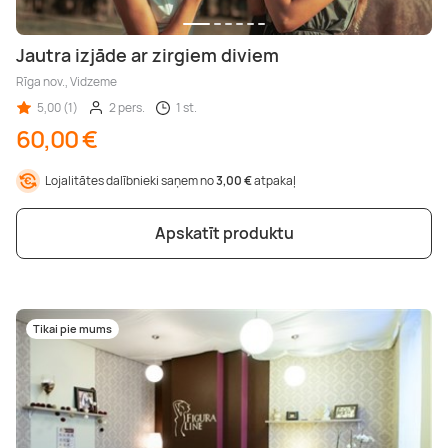
Jautra izjāde ar zirgiem diviem
Rīga nov., Vidzeme
5,00 (1)
2 pers.
1 st.
60,00 €
Lojalitātes dalībnieki saņem no
3,00 €
atpakaļ
Apskatīt produktu
Tikai pie mums