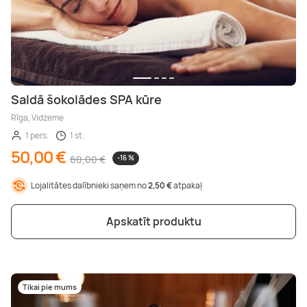
Saldā šokolādes SPA kūre
Rīga, Vidzeme
1 pers.
1 st.
50,00 €
60,00 €
-16 %
Lojalitātes dalībnieki saņem no
2,50 €
atpakaļ
Apskatīt produktu
Tikai pie mums