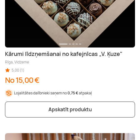
Kārumi līdzņemšanai no kafejnīcas „V. Ķuze"
Rīga, Vidzeme
5,00 (1)
No 15,00 €
Lojalitātes dalībnieki saņem no
0,75 €
atpakaļ
Apskatīt produktu