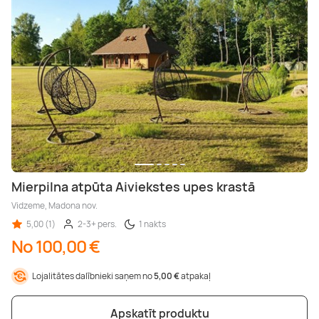
Mierpilna atpūta Aiviekstes upes krastā
Vidzeme, Madona nov.
5,00 (1)
2-3+ pers.
1 nakts
No 100,00 €
Lojalitātes dalībnieki saņem no
5,00 €
atpakaļ
Apskatīt produktu