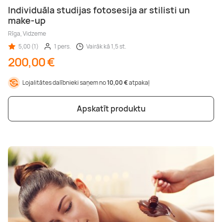
Individuāla studijas fotosesija ar stilisti un
make-up
Rīga, Vidzeme
5,00 (1)
1 pers.
Vairāk kā 1,5 st.
200,00 €
Lojalitātes dalībnieki saņem no
10,00 €
atpakaļ
Apskatīt produktu