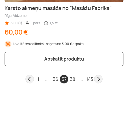
Karsto akmeņu masāža no "Masāžu Fabrika"
Rīga, Vidzeme
5,00 (1)
1 pers.
1,5 st.
60,00 €
Lojalitātes dalībnieki saņem no
3,00 €
atpakaļ
Apskatīt produktu
1
...
36
37
38
...
143