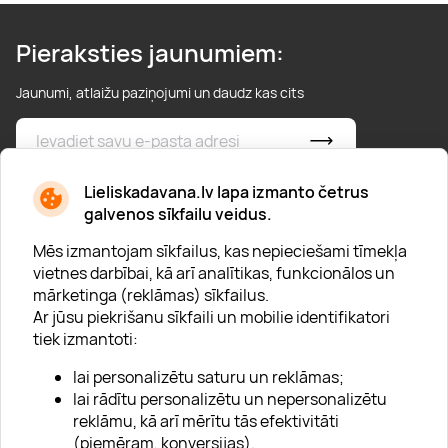
Pieraksties jaunumiem:
Jaunumi, atlaižu paziņojumi un daudz kas cits
* Esmu iepazinies/usies ar
privātuma politiku
Lieliskadavana.lv lapa izmanto četrus
galvenos sīkfailu veidus.
Mēs izmantojam sīkfailus, kas nepieciešami tīmekļa
vietnes darbībai, kā arī analītikas, funkcionālos un
mārketinga (reklāmas) sīkfailus.
Ar jūsu piekrišanu sīkfaili un mobilie identifikatori
Par "Lieliska dāvana"
tiek izmantoti:
Karjera
lai personalizētu saturu un reklāmas;
Blogs
lai rādītu personalizētu un nepersonalizētu
reklāmu, kā arī mērītu tās efektivitāti
Uzņēmumiem
(piemēram, konversijas).