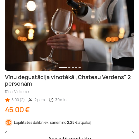
Vīnu degustācija vinotēkā „Chateau Verdens” 2
personām
Rīga, Vidzeme
5,00 (2)
2 pers.
30 min.
45,00 €
Lojalitātes dalībnieki saņem no
2,25 €
atpakaļ
Apskatīt produktu