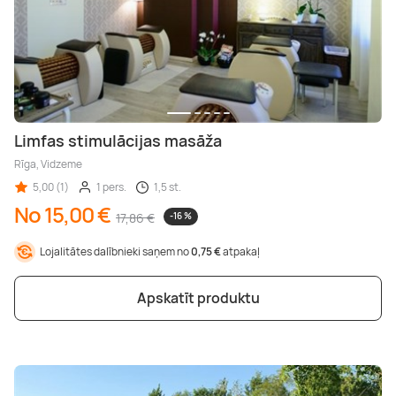
Limfas stimulācijas masāža
Rīga, Vidzeme
5,00 (1)
1 pers.
1,5 st.
No 15,00 €
17,86 €
-16 %
Lojalitātes dalībnieki saņem no
0,75 €
atpakaļ
Apskatīt produktu