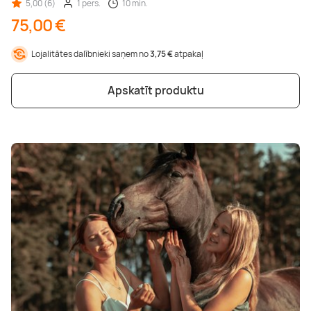
5,00 (6)
1 pers.
10 min.
75,00 €
Lojalitātes dalībnieki saņem no
3,75 €
atpakaļ
Apskatīt produktu