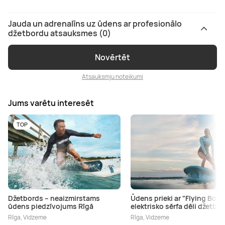
Jauda un adrenalīns uz ūdens ar profesionālo
džetbordu atsauksmes (0)
Novērtēt
Atsauksmju noteikumi
Jums varētu interesēt
TOP
Džetbords – neaizmirstams
Ūdens prieki ar "Flying Boar
ūdens piedzīvojums Rīgā
elektrisko sērfa dēli džetbo
Rīga, Vidzeme
Rīga, Vidzeme