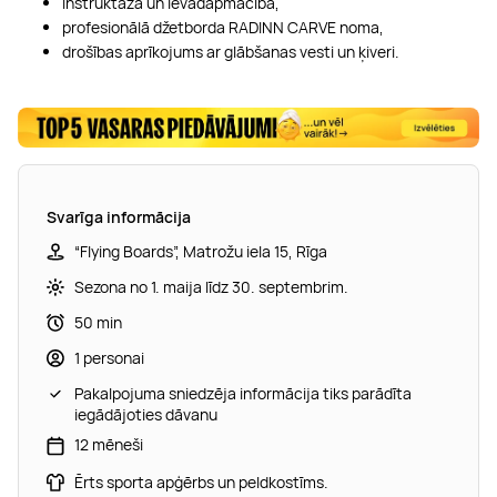
instruktāža un ievadapmācība,
profesionālā džetborda RADINN CARVE noma,
drošības aprīkojums ar glābšanas vesti un ķiveri.
Svarīga informācija
“Flying Boards”, Matrožu iela 15, Rīga
Sezona no 1. maija līdz 30. septembrim.
50 min
1 personai
Pakalpojuma sniedzēja informācija tiks parādīta
iegādājoties dāvanu
12 mēneši
Ērts sporta apģērbs un peldkostīms.