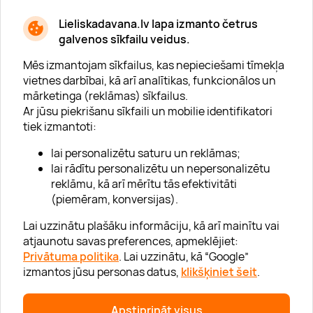
* Esmu iepazinies/usies ar
privātuma politiku
Lieliskadavana.lv lapa izmanto četrus
galvenos sīkfailu veidus.
Mēs izmantojam sīkfailus, kas nepieciešami tīmekļa
vietnes darbībai, kā arī analītikas, funkcionālos un
mārketinga (reklāmas) sīkfailus.
Ar jūsu piekrišanu sīkfaili un mobilie identifikatori
Par "Lieliska dāvana"
tiek izmantoti:
Karjera
lai personalizētu saturu un reklāmas;
Blogs
lai rādītu personalizētu un nepersonalizētu
reklāmu, kā arī mērītu tās efektivitāti
Uzņēmumiem
(piemēram, konversijas).
Lojalitātes klubs 💸
Lai uzzinātu plašāku informāciju, kā arī mainītu vai
atjaunotu savas preferences, apmeklējiet:
Privātuma politika
. Lai uzzinātu, kā “Google”
Palīdzība
izmantos jūsu personas datus,
klikšķiniet šeit
.
“GERA DOVANA” GRUPA
Apstiprināt visus