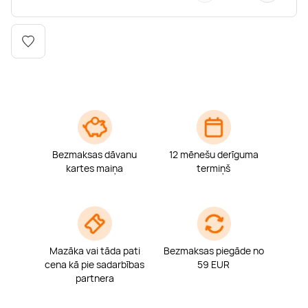
Boulderings
Citas ūdens izklaides
Mūzikas nodarbības
Tetovēšanas salons
Kērlings
Vindsērfings
Deju nodarbības
Deguna un Nabas pīrsings
Kikbokss
Kaitbords
Ausu caurduršana
Piedzīvojumu parki
Procedūras vīriešiem
Bezmaksas dāvanu
12 mēnešu derīguma
kartes maiņa
termiņš
Mazāka vai tāda pati
Bezmaksas piegāde no
cena kā pie sadarbības
59 EUR
partnera