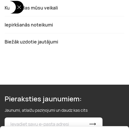
Kur atrodas mūsu veikali
Iepirkšanās noteikumi
Biežāk uzdotie jautājumi
Pieraksties jaunumiem:
Jaunumi, atlaižu paziņojumi un daudz kas cits