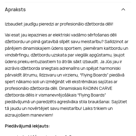
Apraksts
Izbaudiet jaudīgu pieredzi ar profesionālo džetborda dēli!
Vai esat jau iepazinies ar elektriski vadāmo sērfošanas dēli
džetbordu un pilnā gatavībā slīpēt savu meistarību? Salīdzinot ar
pārējiem dinamiskajiem ūdens sportiem, piemēram kaitbordu un
vindsērfingu, džetbordu uzskata par vieglāk apgūstamu, ļaujot
ūdens prieku entuziastiem to ātrāk sākt izbaudīt. Ja Jūs jau ir
aizrāvis džetborda sniegtais adrenalīns un spējat harmoniski
pārvaldīt ātrumu, līdzsvaru un virzienu, “Flying Boards” piedāvā
spert nākamo soli un izmēģināt vēl ekstrēmākas sajūtas ar
profesionālo džetborda dēli. Dinamiskais RADINN CARVE
džetborda dēlis ir vismanevrējošākais “Flying Boards”
piedāvājumā un paredzēts agresīvāka stila braukšanai. Sajūtiet
tā jaudu un novērtējiet savu meistarību! Laiks trikiem un
aizraujošiem manevriem!
Piedāvājumā iekļauts: