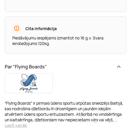
Cita informācija
Piedāvājumu iespējams izmantot no 16 g.v. Svara
ierobežojums 120kg.
Par “Flying Boards”
“Flying Boards” ir pirmais ūdens sportu atpūtas sniedzējs Baltijā,
kas nodrošina džetbordu īri drosmīgiem un jaunām idejām
atvērtiem ūdens sportu entuziastiem. Atšķirībā no vindsērfinga
un kaitsērfinga, džetbordam nav nepieciešami viļņi vai vējš,
...
Lasīt vairāk