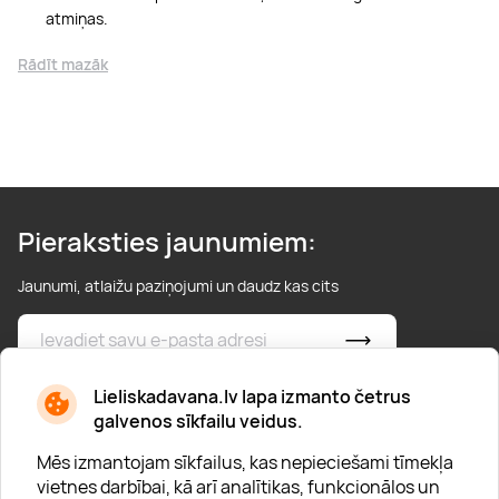
atmiņas.
Rādīt mazāk
Pieraksties jaunumiem:
Jaunumi, atlaižu paziņojumi un daudz kas cits
* Esmu iepazinies/usies ar
privātuma politiku
Lieliskadavana.lv lapa izmanto četrus
galvenos sīkfailu veidus.
Mēs izmantojam sīkfailus, kas nepieciešami tīmekļa
vietnes darbībai, kā arī analītikas, funkcionālos un