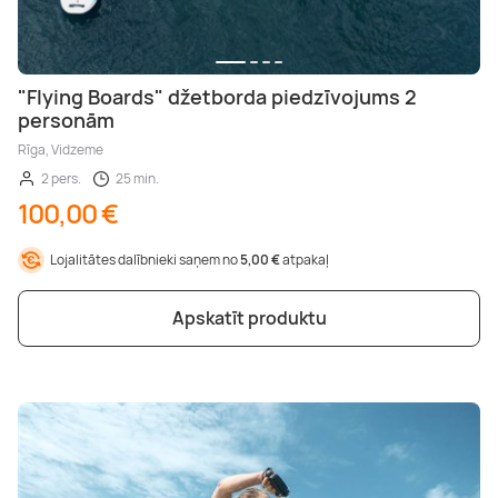
"Flying Boards" džetborda piedzīvojums 2
personām
Rīga, Vidzeme
2 pers.
25 min.
100,00 €
Lojalitātes dalībnieki saņem no
5,00 €
atpakaļ
Apskatīt produktu