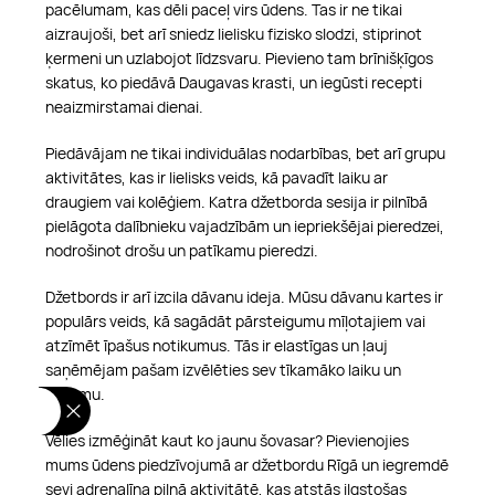
pacēlumam, kas dēli paceļ virs ūdens. Tas ir ne tikai
aizraujoši, bet arī sniedz lielisku fizisko slodzi, stiprinot
ķermeni un uzlabojot līdzsvaru. Pievieno tam brīnišķīgos
skatus, ko piedāvā Daugavas krasti, un iegūsti recepti
neaizmirstamai dienai.
Piedāvājam ne tikai individuālas nodarbības, bet arī grupu
aktivitātes, kas ir lielisks veids, kā pavadīt laiku ar
draugiem vai kolēģiem. Katra džetborda sesija ir pilnībā
pielāgota dalībnieku vajadzībām un iepriekšējai pieredzei,
nodrošinot drošu un patīkamu pieredzi.
Džetbords ir arī izcila dāvanu ideja. Mūsu dāvanu kartes ir
populārs veids, kā sagādāt pārsteigumu mīļotajiem vai
atzīmēt īpašus notikumus. Tās ir elastīgas un ļauj
saņēmējam pašam izvēlēties sev tīkamāko laiku un
datumu.
Vēlies izmēģināt kaut ko jaunu šovasar? Pievienojies
mums ūdens piedzīvojumā ar džetbordu Rīgā un iegremdē
sevi adrenalīna pilnā aktivitātē, kas atstās ilgstošas