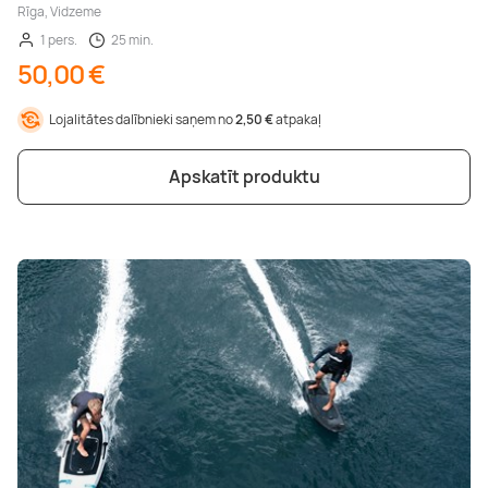
Rīga, Vidzeme
1 pers.
25 min.
50,00 €
Lojalitātes dalībnieki saņem no
2,50 €
atpakaļ
Apskatīt produktu