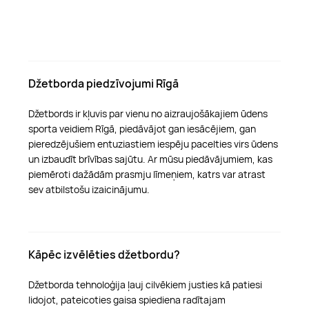
Džetborda piedzīvojumi Rīgā
Džetbords ir kļuvis par vienu no aizraujošākajiem ūdens
sporta veidiem Rīgā, piedāvājot gan iesācējiem, gan
pieredzējušiem entuziastiem iespēju pacelties virs ūdens
un izbaudīt brīvības sajūtu. Ar mūsu piedāvājumiem, kas
piemēroti dažādām prasmju līmeņiem, katrs var atrast
sev atbilstošu izaicinājumu.
Kāpēc izvēlēties džetbordu?
Džetborda tehnoloģija ļauj cilvēkiem justies kā patiesi
lidojot, pateicoties gaisa spiediena radītajam