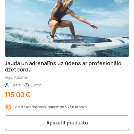
Jauda un adrenalīns uz ūdens ar profesionālo
džetbordu
Rīga, Vidzeme
1 pers.
50 min
115,00 €
Lojalitātes dalībnieki saņem no
5,75 €
atpakaļ
Apskatīt produktu