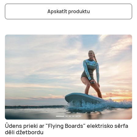
Boulderings
Citas ūdens izklaides
Mūzikas nodarbības
Tetovēšanas salons
Apskatīt produktu
Kērlings
Vindsērfings
Deju nodarbības
Deguna un Nabas pīrsings
Kikbokss
Kaitbords
Ausu caurduršana
Piedzīvojumu parki
Procedūras vīriešiem
Ūdens prieki ar "Flying Boards" elektrisko sērfa
dēli džetbordu