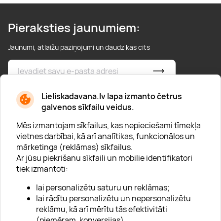
Pieraksties jaunumiem:
Jaunumi, atlaižu paziņojumi un daudz kas cits
* Esmu iepazinies/usies ar
privātuma politiku
Lieliskadavana.lv lapa izmanto četrus
galvenos sīkfailu veidus.
Mēs izmantojam sīkfailus, kas nepieciešami tīmekļa
vietnes darbībai, kā arī analītikas, funkcionālos un
mārketinga (reklāmas) sīkfailus.
Ar jūsu piekrišanu sīkfaili un mobilie identifikatori
Par "Lieliska dāvana"
tiek izmantoti:
Karjera
lai personalizētu saturu un reklāmas;
Blogs
lai rādītu personalizētu un nepersonalizētu
reklāmu, kā arī mērītu tās efektivitāti
Uzņēmumiem
(piemēram, konversijas).