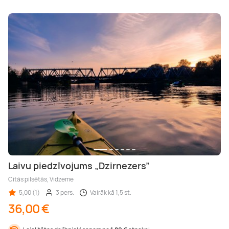
Laivu piedzīvojums „Dzirnezers”
Citās pilsētās, Vidzeme
5,00 (1)
3 pers.
Vairāk kā 1,5 st.
36,00 €