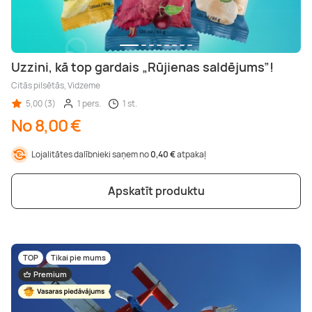
Uzzini, kā top gardais „Rūjienas saldējums”!
Citās pilsētās, Vidzeme
5,00 (3)
1 pers.
1 st.
No 8,00 €
Lojalitātes dalībnieki saņem no
0,40 €
atpakaļ
Apskatīt produktu
TOP
Tikai pie mums
Premium