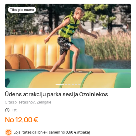
Tikai pie mums
Ūdens atrakciju parka sesija Ozolniekos
Citās pilsētās nov., Zemgale
1 st.
No 12,00 €
Lojalitātes dalībnieki saņem no
0,60 €
atpakaļ