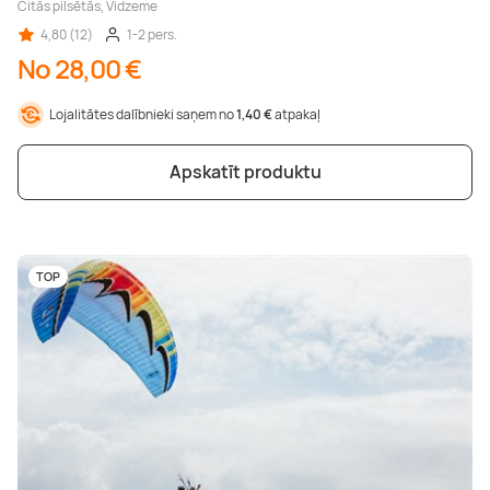
Citās pilsētās, Vidzeme
4,80 (12)
1-2 pers.
No 28,00 €
Lojalitātes dalībnieki saņem no
1,40 €
atpakaļ
Apskatīt produktu
TOP