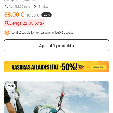
Vairāk kā 3 pers.
1 nakts
88,00 €
110,00 €
-20 %
Derīgs:
22:05:37:25
Lojalitātes dalībnieki saņem no
4,40 €
atpakaļ
Apskatīt produktu
TOP