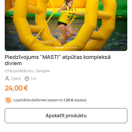
Piedzīvojums "MASTI" atpūtas kompleksā
diviem
Citās pilsētās nov., Zemgale
2 pers.
1 st.
24,00 €
Lojalitātes dalībnieki saņem no
1,20 €
atpakaļ
Apskatīt produktu