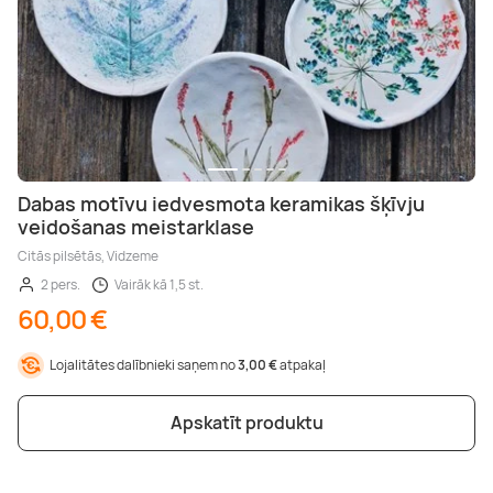
Dabas motīvu iedvesmota keramikas šķīvju
veidošanas meistarklase
Citās pilsētās, Vidzeme
2 pers.
Vairāk kā 1,5 st.
60,00 €
Lojalitātes dalībnieki saņem no
3,00 €
atpakaļ
Apskatīt produktu