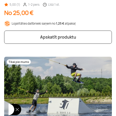
5,00 (1)
1-2 pers.
Līdz 1 st.
No 25,00 €
Lojalitātes dalībnieki saņem no
1,25 €
atpakaļ
Apskatīt produktu
Tikai pie mums