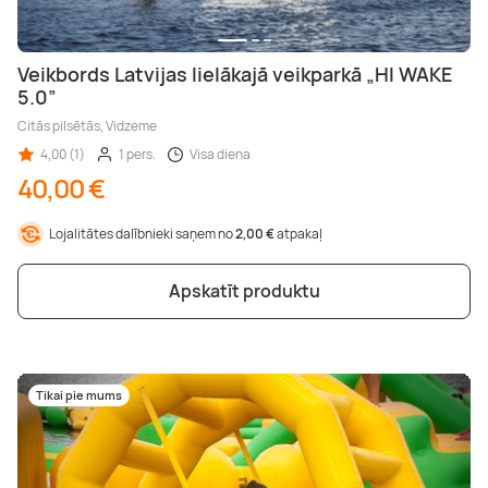
Veikbords Latvijas lielākajā veikparkā „HI WAKE
5.0”
Citās pilsētās, Vidzeme
4,00 (1)
1 pers.
Visa diena
40,00 €
Lojalitātes dalībnieki saņem no
2,00 €
atpakaļ
Apskatīt produktu
Tikai pie mums