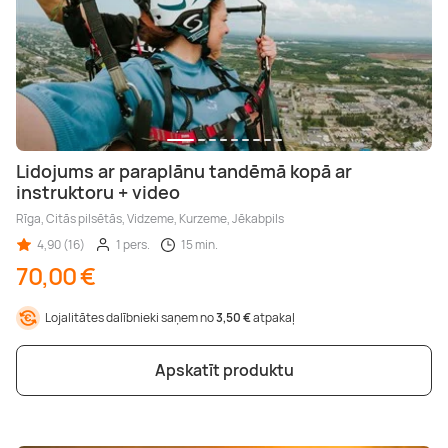
Lidojums ar paraplānu tandēmā kopā ar
instruktoru + video
Rīga, Citās pilsētās, Vidzeme, Kurzeme, Jēkabpils
4,90 (16)
1 pers.
15 min.
70,00 €
Lojalitātes dalībnieki saņem no
3,50 €
atpakaļ
Apskatīt produktu