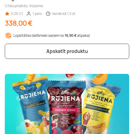
Citās pilsētās, Vidzeme
5,00 (1)
1 pers.
Vairāk kā 1,5 st.
338,00 €
Lojalitātes dalībnieki saņem no
16,90 €
atpakaļ
Apskatīt produktu