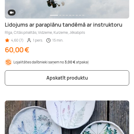
Lidojums ar paraplānu tandēmā ar instruktoru
Rīga, Citās pilsētās, Vidzeme, Kurzeme, Jēkabpils
4,60 (7)
1 pers.
15 min.
60,00 €
Lojalitātes dalībnieki saņem no
3,00 €
atpakaļ
Apskatīt produktu