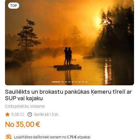
TOP
Saullēkts un brokastu pankūkas Ķemeru tīrelī ar
SUP vai kajaku
Citās pilsētās, Vidzeme
5,00 (1)
Vairāk kā 1,5 st.
No 35,00 €
Lojalitātes dalībnieki saņem no
1,75 €
atpakaļ