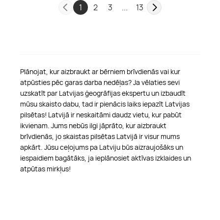
1
2
3
...
13
Plānojat, kur aizbraukt ar bērniem brīvdienās vai kur
atpūsties pēc garas darba nedēļas? Ja vēlaties sevi
uzskatīt par Latvijas ģeogrāfijas ekspertu un izbaudīt
mūsu skaisto dabu, tad ir pienācis laiks iepazīt Latvijas
pilsētas! Latvijā ir neskaitāmi daudz vietu, kur pabūt
ikvienam. Jums nebūs ilgi jāprāto, kur aizbraukt
brīvdienās, jo skaistas pilsētas Latvijā ir visur mums
apkārt. Jūsu ceļojums pa Latviju būs aizraujošāks un
iespaidiem bagātāks, ja ieplānosiet aktīvas izklaides un
atpūtas mirkļus!