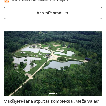
Lojalitātes dalībnieki saņem no
1,80 €
atpakaļ
Apskatīt produktu
Makšķerēšana atpūtas kompleksā „Meža Salas”