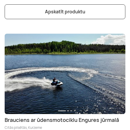
Apskatīt produktu
Brauciens ar ūdensmotociklu Engures jūrmalā
Citās pilsētās, Kurzeme