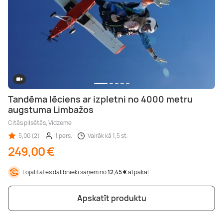
Tandēma lēciens ar izpletni no 4000 metru
augstuma Limbažos
Citās pilsētās, Vidzeme
5,00 (2)
1 pers.
Vairāk kā 1,5 st.
249,00 €
Lojalitātes dalībnieki saņem no
12,45 €
atpakaļ
Apskatīt produktu