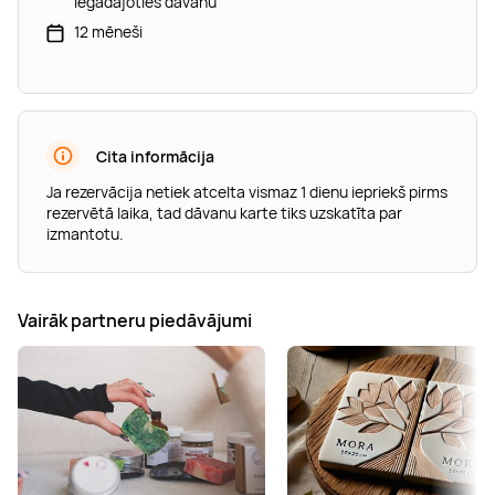
iegādājoties dāvanu
12 mēneši
Cita informācija
Ja rezervācija netiek atcelta vismaz 1 dienu iepriekš pirms
rezervētā laika, tad dāvanu karte tiks uzskatīta par
izmantotu.
Vairāk partneru piedāvājumi