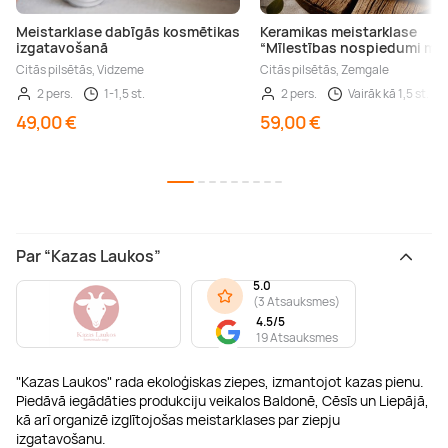
Meistarklase dabīgās kosmētikas
Keramikas meistarklase
izgatavošanā
“Mīlestības nospiedumi māl
Citās pilsētās, Vidzeme
Citās pilsētās, Zemgale
2 pers.
1-1,5 st.
2 pers.
Vairāk kā 1,5 st.
49,00 €
59,00 €
Par “Kazas Laukos”
5.0
(
3 Atsauksmes
)
4.5/5
19 Atsauksmes
"Kazas Laukos" rada ekoloģiskas ziepes, izmantojot kazas pienu.
Piedāvā iegādāties produkciju veikalos Baldonē, Cēsīs un Liepājā,
kā arī organizē izglītojošas meistarklases par ziepju
izgatavošanu.