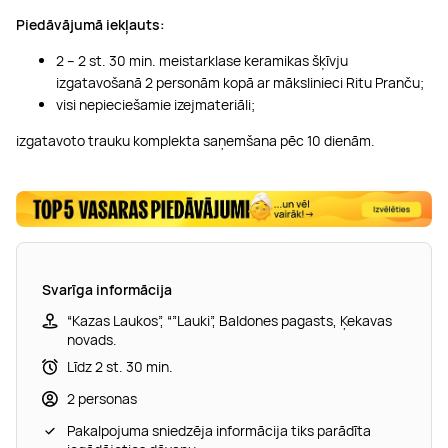
Piedāvājumā iekļauts:
2 – 2 st. 30 min. meistarklase keramikas šķīvju
izgatavošanā 2 personām kopā ar mākslinieci Ritu Pranču;
visi nepieciešamie izejmateriāli;
izgatavoto trauku komplekta saņemšana pēc 10 dienām.
Svarīga informācija
“Kazas Laukos”, “”Lauki”, Baldones pagasts, Ķekavas
novads.
Līdz 2 st. 30 min.
2 personas
Pakalpojuma sniedzēja informācija tiks parādīta