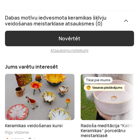
Dabas motīvu iedvesmota keramikas šķīvju
veidošanas meistarklase atsauksmes (0)
Novērtēt
Atsauksmju noteikumi
Jums varētu interesēt
Tikai pie mums
Keramikas veidošanas kursi
Radoša meditācija “Katrīna
Keramikas” porcelāna
Rīga, Vidzeme
meistarklasē