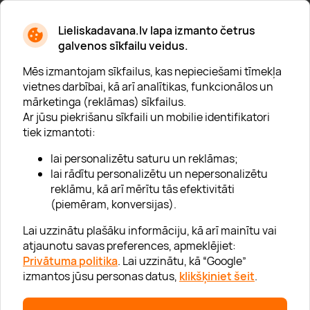
* Esmu iepazinies/usies ar
privātuma politiku
Lieliskadavana.lv lapa izmanto četrus
galvenos sīkfailu veidus.
Mēs izmantojam sīkfailus, kas nepieciešami tīmekļa
vietnes darbībai, kā arī analītikas, funkcionālos un
mārketinga (reklāmas) sīkfailus.
Ar jūsu piekrišanu sīkfaili un mobilie identifikatori
Par "Lieliska dāvana"
tiek izmantoti:
Karjera
lai personalizētu saturu un reklāmas;
Blogs
lai rādītu personalizētu un nepersonalizētu
reklāmu, kā arī mērītu tās efektivitāti
Uzņēmumiem
(piemēram, konversijas).
Lojalitātes klubs 💸
Lai uzzinātu plašāku informāciju, kā arī mainītu vai
atjaunotu savas preferences, apmeklējiet:
Privātuma politika
. Lai uzzinātu, kā “Google”
Palīdzība
izmantos jūsu personas datus,
klikšķiniet šeit
.
“GERA DOVANA” GRUPA