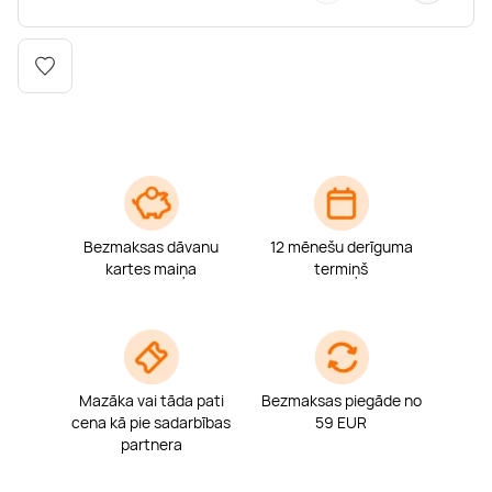
Boulderings
Citas ūdens izklaides
Mūzikas nodarbības
Tetovēšanas salons
Kērlings
Vindsērfings
Deju nodarbības
Deguna un Nabas pīrsings
Kikbokss
Kaitbords
Ausu caurduršana
Piedzīvojumu parki
Procedūras vīriešiem
Bezmaksas dāvanu
12 mēnešu derīguma
kartes maiņa
termiņš
Mazāka vai tāda pati
Bezmaksas piegāde no
cena kā pie sadarbības
59 EUR
partnera