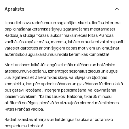
Apraksts
Izpaudiet savu radošumu un saglabājiet skaistu liecību interjera
papildināšanai keramikas šķīvju izgatavošanas meistarklasē!
Radošajā studijā “Kazas laukos” mākslinieces Ritas Prančas
vadībā Jūs kopā ar māsu, mammu, labāko draudzeni vai otro pusīti
varēsiet darboties ar brīnišķīgiem dabas motīviem un iemūžināt
autentisko augu skaistumu unikālā keramikas komplektā!
Meistarklases laikā Jūs apgūsiet māla rullēšanu un botānisko
atspiedumu veidošanu, izmantojot sezonālus ziedus un augus.
Jūs izgatavosiet 3 keramikas šķīvju vai šķīvja un bļodiņas
komplektu, kas pēc apdedzināšanas un glazēšanas 10 dienu laikā
būs gatavi lietošanai, interjera papildināšanai vai dāvināšanai
īpašiem cilvēkiem. "Kazas Laukos" Baldonē, tikai 35 minūšu
attālumā no Rīgas, piedāvā šo aizraujošo pieredzi mākslinieces
Ritas Prančas vadībā.
Radiet skaistas atmiņas un lietderīgus traukus ar botānisko
nospiedumu tehniku!