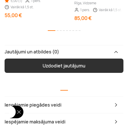
5,00 (1)
1 pers.
Rīga, Vidzeme
Vairāk kā 1,5 st.
1 pers.
Vairāk kā 1,5 st.
55,00 €
85,00 €
Jautājumi un atbildes (0)
Uzdodiet jautājumu
Iespējamie piegādes veidi
Iespējamie maksājuma veidi