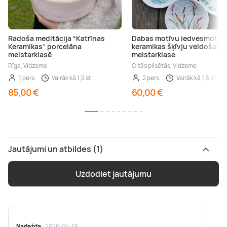
Radoša meditācija “Katrīnas
Dabas motīvu iedvesmota
Keramikas” porcelāna
keramikas šķīvju veidošana
meistarklasē
meistarklase
Rīga, Vidzeme
Citās pilsētās, Vidzeme
1 pers.
Vairāk kā 1,5 st.
2 pers.
Vairāk kā 1,5 st.
85,00 €
60,00 €
Jautājumi un atbildes (1)
Uzdodiet jautājumu
Nadežda
· 2026-04-19