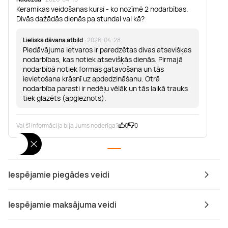
Keramikas veidošanas kursi - ko nozīmē 2 nodarbības.
Divās dažādās dienās pa stundai vai kā?
Lieliska dāvana atbild
· 2026-04-28
Piedāvājuma ietvaros ir paredzētas divas atsevišķas
nodarbības, kas notiek atsevišķās dienās. Pirmajā
nodarbībā notiek formas gatavošana un tās
ievietošana krāsnī uz apdedzināšanu. Otrā
nodarbība parasti ir nedēļu vēlāk un tās laikā trauks
tiek glazēts (apgleznots).
Vai šī informācija bija Jums noderīga?
0
0
Iespējamie piegādes veidi
Iespējamie maksājuma veidi