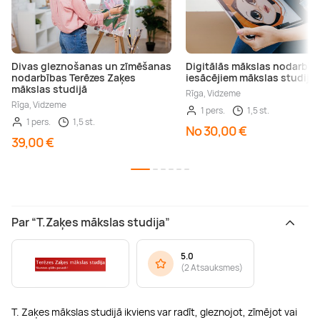
Divas gleznošanas un zīmēšanas
Digitālās mākslas nodarbīb
nodarbības Terēzes Zaķes
iesācējiem mākslas studijā
mākslas studijā
Rīga, Vidzeme
Rīga, Vidzeme
1 pers.
1,5 st.
1 pers.
1,5 st.
No 30,00 €
39,00 €
Par “T.Zaķes mākslas studija”
5.0
(
2 Atsauksmes
)
T. Zaķes mākslas studijā ikviens var radīt, gleznojot, zīmējot vai