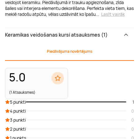
veidojot keramiku. Piedāvājumā ir trauku apgleznošana, zīda
šalles vai interjera elementu dekorēšana. Perfekta vieta tiem, kas
meklē radošu atpūtu, vēlas uzdāvināt ko īpašu
...
Lasīt vairāk
Keramikas veidošanas kursi atsauksmes (1)
Piedāvājuma novērtējums
5.0
(1 Atsauksmes)
5 punkti
1
4 punkti
0
3 punkti
0
2 punkti
0
1 punkts
0