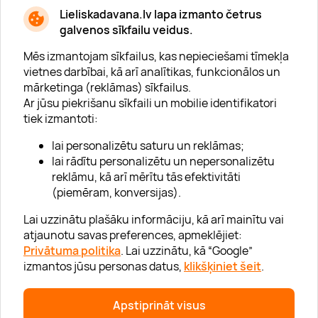
* Esmu iepazinies/usies ar
privātuma politiku
Lieliskadavana.lv lapa izmanto četrus
galvenos sīkfailu veidus.
Mēs izmantojam sīkfailus, kas nepieciešami tīmekļa
vietnes darbībai, kā arī analītikas, funkcionālos un
mārketinga (reklāmas) sīkfailus.
Ar jūsu piekrišanu sīkfaili un mobilie identifikatori
Par "Lieliska dāvana"
tiek izmantoti:
Karjera
lai personalizētu saturu un reklāmas;
Blogs
lai rādītu personalizētu un nepersonalizētu
reklāmu, kā arī mērītu tās efektivitāti
Uzņēmumiem
(piemēram, konversijas).
Lojalitātes klubs 💸
Lai uzzinātu plašāku informāciju, kā arī mainītu vai
atjaunotu savas preferences, apmeklējiet:
Privātuma politika
. Lai uzzinātu, kā “Google”
Palīdzība
izmantos jūsu personas datus,
klikšķiniet šeit
.
“GERA DOVANA” GRUPA
Apstiprināt visus