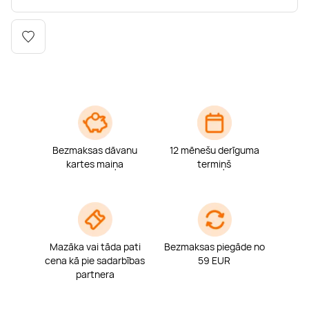
Boulderings
Citas ūdens izklaides
Mūzikas nodarbības
Tetovēšanas salons
Kērlings
Vindsērfings
Deju nodarbības
Deguna un Nabas pīrsings
Kikbokss
Kaitbords
Ausu caurduršana
Piedzīvojumu parki
Procedūras vīriešiem
Bezmaksas dāvanu
12 mēnešu derīguma
kartes maiņa
termiņš
Mazāka vai tāda pati
Bezmaksas piegāde no
cena kā pie sadarbības
59 EUR
partnera