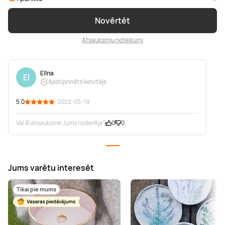
Novērtēt
Atsauksmju noteikumi
Elīna
El
Apstiprināts lietotājs
5.0
· 2022-05-19
Vai šī atsauksme Jums noderēja?
0
0
Jums varētu interesēt
Tikai pie mums