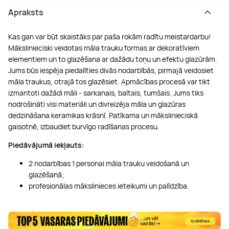
Apraksts
Kas gan var būt skaistāks par paša rokām radītu meistardarbu!
Mākslinieciski veidotas māla trauku formas ar dekoratīviem
elementiem un to glazēšana ar dažādu toņu un efektu glazūrām.
Jums būs iespēja piedalīties divās nodarbībās, pirmajā veidosiet
māla traukus, otrajā tos glazēsiet. Apmācības procesā var tikt
izmantoti dažādi māli - sarkanais, baltais, tumšais. Jums tiks
nodrošināti visi materiāli un divreizēja māla un glazūras
dedzināšana keramikas krāsnī. Patīkama un mākslinieciskā
gaisotnē, izbaudiet burvīgo radīšanas procesu.
Piedāvājumā iekļauts:
2 nodarbības 1 personai māla trauku veidošanā un
glazēšanā;
profesionālas mākslinieces ieteikumi un palīdzība.