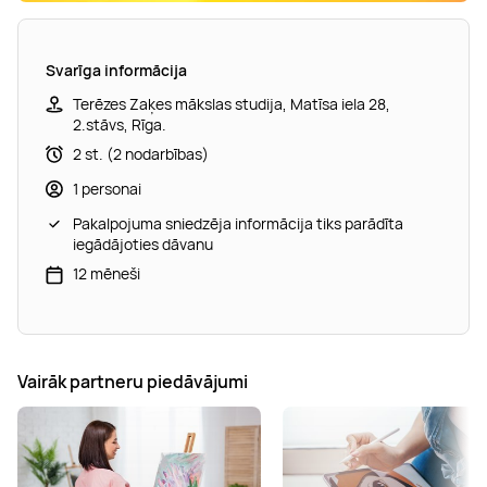
Svarīga informācija
Terēzes Zaķes mākslas studija, Matīsa iela 28,
2.stāvs, Rīga.
2 st. (2 nodarbības)
1 personai
Pakalpojuma sniedzēja informācija tiks parādīta
iegādājoties dāvanu
12 mēneši
Vairāk partneru piedāvājumi