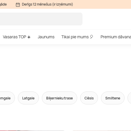
gāde
Derīgs 12 mēnešus (ir izņēmumi)
Vasaras TOP ☀️
Jaunums
Tikai pie mums 🎈
Premium dāvan
emgale
Latgale
Biķernieku trase
Cēsis
Smiltene