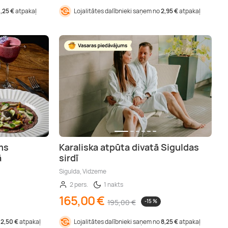
1,25 €
atpakaļ
Lojalitātes dalībnieki saņem no
2,95 €
atpakaļ
ms
Karaliska atpūta divatā Siguldas
ā
sirdī
Sigulda, Vidzeme
2 pers.
1 nakts
165,00 €
195,00 €
-15 %
12,50 €
atpakaļ
Lojalitātes dalībnieki saņem no
8,25 €
atpakaļ