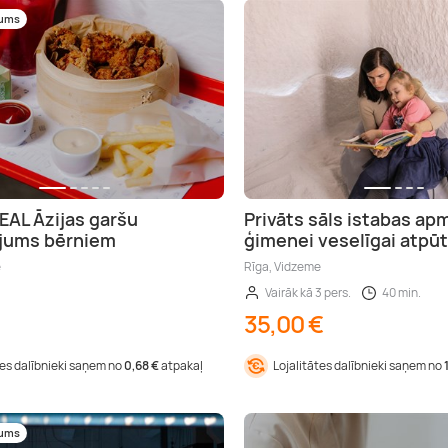
mums
AL Āzijas garšu
Privāts sāls istabas a
ojums bērniem
ģimenei veselīgai atpūt
e
Rīga, Vidzeme
Vairāk kā 3 pers.
40 min.
35,00 €
tes dalībnieki saņem no
0,68 €
atpakaļ
Lojalitātes dalībnieki saņem no
mums