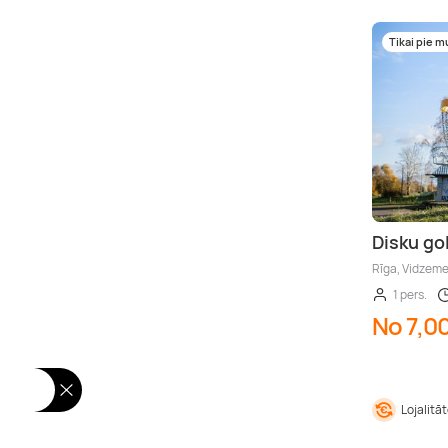
Tikai pie 
Disku go
Rīga, Vidzem
1 pers.
No 7,0
Lojalitā