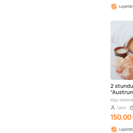
Lojalitā
2 stundu
“Austrum
Rīga, Vidzem
1 pers.
150,00
Lojalitā