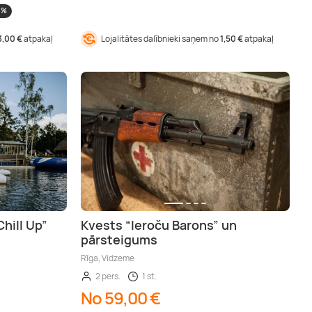
 %
3,00 €
atpakaļ
Lojalitātes dalībnieki saņem no
1,50 €
atpakaļ
hill Up”
Kvests “Ieroču Barons” un
pārsteigums
Rīga, Vidzeme
2 pers.
1 st.
No 59,00 €