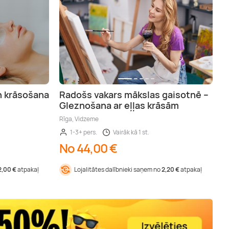
n krāsošana
Radošs vakars mākslas gaisotnē –
Gleznošana ar eļļas krāsām
Rīga, Vidzeme
1-3+ pers.
Vairāk kā 1 st.
No 44,00 €
2,00 €
atpakaļ
Lojalitātes dalībnieki saņem no
2,20 €
atpakaļ