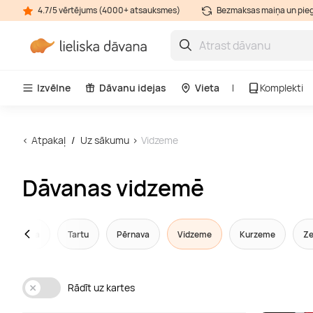
4.7/5 vērtējums (4000+ atsauksmes)
Bezmaksas maiņa un pie
Izvēlne
Dāvanu idejas
Vieta
Komplekti
Atpakaļ
Uz sākumu
Vidzeme
Dāvanas vidzemē
Igaunija
Tartu
Pērnava
Vidzeme
Kurzeme
Z
Rādīt uz kartes