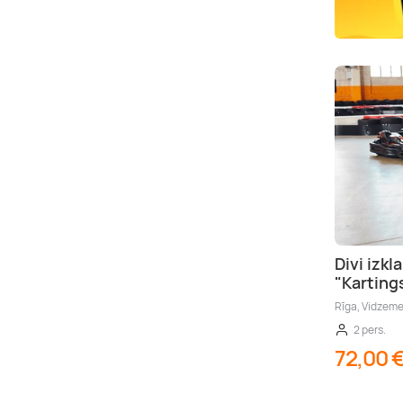
Divi izkl
"Karting
Rīga, Vidzem
2 pers.
72,00 