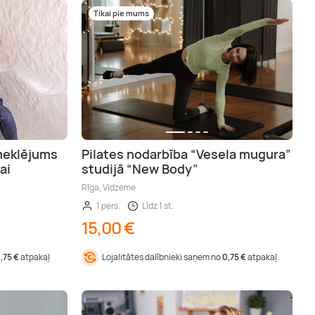
Tikai pie mums
pmeklējums
Pilates nodarbība “Vesela mugura”
ai
studijā “New Body”
Rīga, Vidzeme
1 pers.
Līdz 1 st.
15,00 €
1,75 €
atpakaļ
Lojalitātes dalībnieki saņem no
0,75 €
atpakaļ