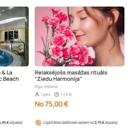
 & La
Relaksējošs masāžas rituāls
ic Beach
“Ziedu Harmonija”
Rīga, Vidzeme
1 pers.
1-1,5 st.
No 75,00 €
4,95 €
atpakaļ
Lojalitātes dalībnieki saņem no
3,75 €
atpakaļ