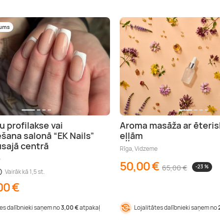
mums
u profilakse vai
Aroma masāža ar ēteri
šana salonā “EK Nails”
eļļām
usajā centrā
Rīga, Vidzeme
e
50,00 €
65,00 €
-23 %
Vairāk kā 1,5 st.
00 €
tes dalībnieki saņem no
3,00 €
atpakaļ
Lojalitātes dalībnieki saņem no