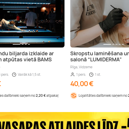
du biljarda izklaide ar
Skropstu laminēšana u
 atpūtas vietā BAMS
salonā “LUMIDERMA”
e
Rīga, Vidzeme
3 pers.
Vairāk kā 1,5 st.
1 pers.
1 st.
€
40,00 €
tes dalībnieki saņem no
2,20 €
atpakaļ
Lojalitātes dalībnieki saņem no