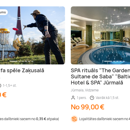
mums
lfa spēle Zaķusalā
SPA rituāls "The Garden
Sultane de Saba" "Balt
e
Hotel & SPA" Jūrmalā
1-1,5+ st.
Jūrmala, Vidzeme
0 €
1 pers.
Vairāk kā 1,5 st.
No 99,00 €
tes dalībnieki saņem no
0,35 €
atpakaļ
Lojalitātes dalībnieki saņem no