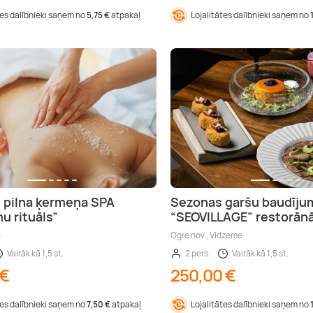
tes dalībnieki saņem no
5,75 €
atpakaļ
Lojalitātes dalībnieki saņem no
 pilna ķermeņa SPA
Sezonas garšu baudīju
u rituāls”
“SEOVILLAGE” restorān
e
Ogre nov., Vidzeme
Vairāk kā 1,5 st.
2 pers.
Vairāk kā 1,5 st.
 €
250,00 €
tes dalībnieki saņem no
7,50 €
atpakaļ
Lojalitātes dalībnieki saņem no