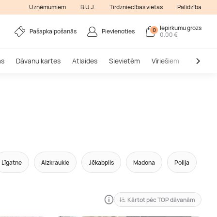
Uzņēmumiem
B.U.J.
Tirdzniecības vietas
Palīdzība
Iepirkumu grozs
0
Pašapkalpošanās
Pievienoties
0,00 €
as
Dāvanu kartes
Atlaides
Sievietēm
Vīriešiem
Outlet
Līgatne
Aizkraukle
Jēkabpils
Madona
Polija
Kārtot pēc TOP dāvanām