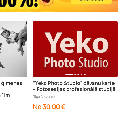
s ģimenes
“Yeko Photo Studio” dāvanu karte
– Fotosesijas profesionālā studijā
 "Im
Rīga, Vidzeme
No 30,00 €