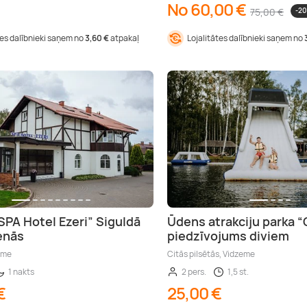
No 60,00 €
75,00 €
-20
tes dalībnieki saņem no
3,60 €
atpakaļ
Lojalitātes dalībnieki saņem no
SPA Hotel Ezeri” Siguldā
Ūdens atrakciju parka “C
enās
piedzīvojums diviem
eme
Citās pilsētās, Vidzeme
1 nakts
2 pers.
1,5 st.
€
25,00 €