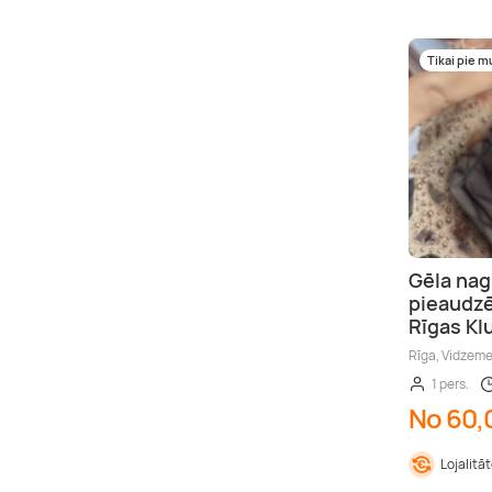
Tikai pie 
Gēla nag
pieaudzē
Rīgas Kl
Rīga, Vidzem
1 pers.
No 60,
Lojalitā