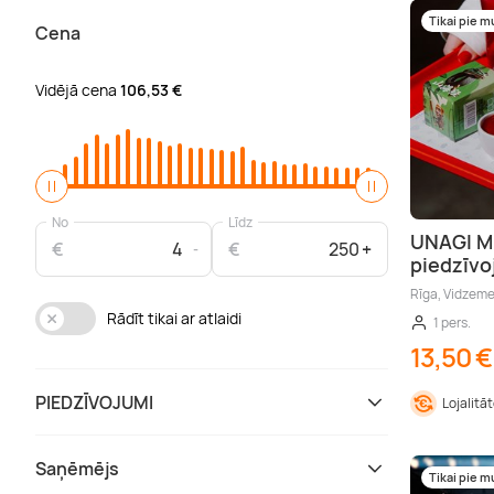
Tikai pie 
Cena
Vidējā cena
106,53 €
No
Līdz
UNAGI ME
€
€
piedzīv
Rīga, Vidzem
Rādīt tikai ar atlaidi
1 pers.
13,50 €
PIEDZĪVOJUMI
Lojalitā
Saņēmējs
Tikai pie 