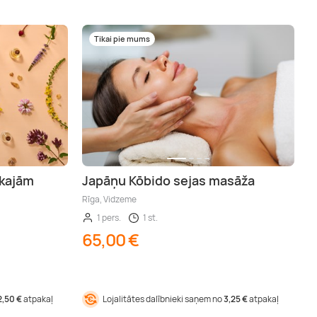
Tikai pie mums
skajām
Japāņu Kōbido sejas masāža
Rīga, Vidzeme
1 pers.
1 st.
65,00 €
2,50 €
atpakaļ
Lojalitātes dalībnieki saņem no
3,25 €
atpakaļ