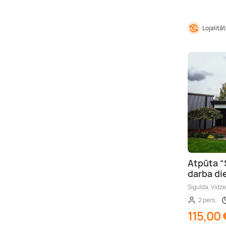
Lojalitā
Atpūta “
darba di
Sigulda, Vidz
2 pers.
115,00 