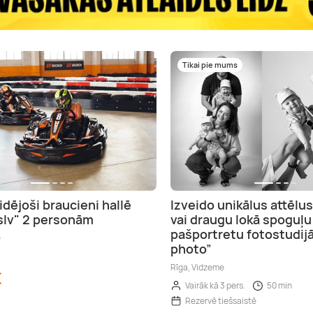
Tikai pie mums
aidējoši braucieni hallē
Izveido unikālus attēlu
slv" 2 personām
vai draugu lokā spoguļu
pašportretu fotostudijā
e
photo”
Rīga, Vidzeme
€
Vairāk kā 3 pers.
50 min
Rezervē tiešsaistē