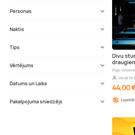
Personas
Naktis
Tips
Divu stun
draugiem
Vērtējums
Rīga, Vidzem
Vairāk kā 
Datums un Laiks
44,00 
Lojalitā
Pakalpojuma sniedzējs