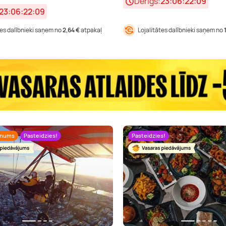
Derīgs:
23:06:22:08
23:06:22:08
tes dalībnieki saņem no
2,64 €
atpakaļ
Lojalitātes dalībnieki saņem no
unums
Pasteidzies!
Pasteidzies!