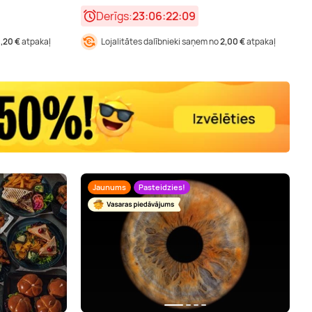
Derīgs:
23:06:22:08
1,20 €
atpakaļ
Lojalitātes dalībnieki saņem no
2,00 €
atpakaļ
Jaunums
Pasteidzies!