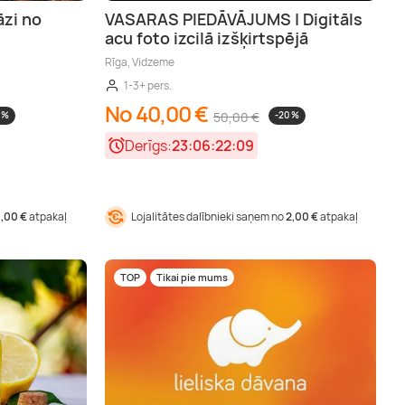
āzi no
VASARAS PIEDĀVĀJUMS | Digitāls
acu foto izcilā izšķirtspējā
Rīga, Vidzeme
1-3+ pers.
No 40,00 €
 %
50,00 €
-20 %
Derīgs:
23:06:22:08
1,00 €
atpakaļ
Lojalitātes dalībnieki saņem no
2,00 €
atpakaļ
TOP
Tikai pie mums