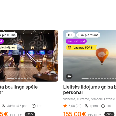
ai pie mums
TOP
Tikai pie mums
s!
Pasteidzies!
ša boulinga spēle
Lielisks lidojums gaisa 
s”
personai
e
Vidzeme, Kurzeme, Zemgale, Latgale
Vairāk kā 5 pers.
1 st.
5,00 (22)
1 pers.
1 st.
5 €
155,00 €
19,00 €
-25 %
185,00 €
-16 %