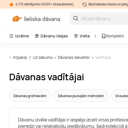
4.7/5 vērtējums (4000+ atsauksmes)
Bezmaksas maiņa un pie
Izvēlne
Dāvanu idejas
Vieta
Komplekti
Atpakaļ
Uz sākumu
Dāvanas sievietei
Vadītājai
Dāvanas vadītājai
Dāvanas grūtniecēm
Dāvanas jaunajām māmiņām
Draudz
Dāvanu izvēle vadītājai ir iespēja izcelt viņas profes
pieredzi vai relaksējošu piedāvājumu, šajā kolekcijā a