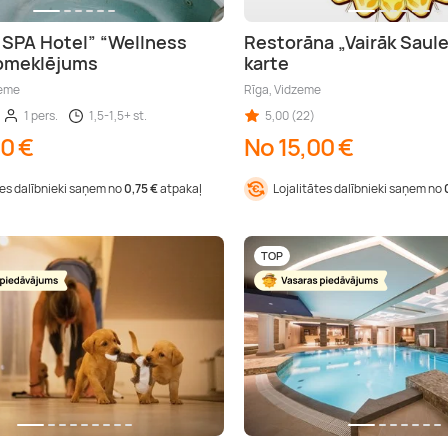
 SPA Hotel” “Wellness
Restorāna „Vairāk Saul
apmeklējums
karte
zeme
Rīga, Vidzeme
1 pers.
1,5-1,5+ st.
5,00 (22)
00 €
No 15,00 €
tes dalībnieki saņem no
0,75 €
atpakaļ
Lojalitātes dalībnieki saņem no
TOP