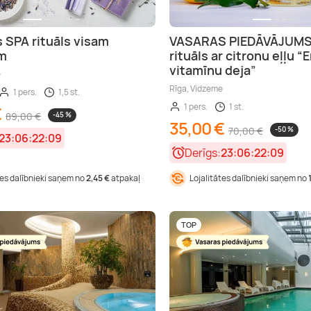
 SPA rituāls visam
VASARAS PIEDĀVĀJUMS 
m
rituāls ar citronu eļļu “
vitamīnu deja”
e
Rīga, Vidzeme
1 pers.
1,5 st.
1 pers.
1 st.
€
89,00 €
-45 %
35,00 €
70,00 €
-50 %
23:06:22:08
Derīgs:
23:06:22:08
tes dalībnieki saņem no
2,45 €
atpakaļ
Lojalitātes dalībnieki saņem no
TOP