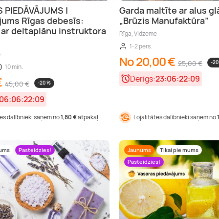
 PIEDĀVĀJUMS |
Garda maltīte ar alus gl
jums Rīgas debesīs:
„Brūzis Manufaktūra”
 ar deltaplānu instruktora
Rīga, Vidzeme
1-2 pers.
e
No 20,00 €
25,00 €
-20
10 min.
Derīgs:
23:06:22:08
€
45,00 €
-20 %
06:06:22:08
tes dalībnieki saņem no
1,80 €
atpakaļ
Lojalitātes dalībnieki saņem no
mums
Pasteidzies!
Jaunums
Tikai pie mums
Pasteidzies!