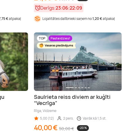
Derīgs:
23:06:22:08
7,75 €
atpakaļ
Lojalitātes dalībnieki saņem no
1,20 €
atpakaļ
TOP
Pasteidzies!
gu
Saulrieta reiss diviem ar kuģīti
“Vecrīga”
Rīga, Vidzeme
5,00 (12)
2 pers.
Vairāk kā 1,5 st.
40,00 €
50,00 €
-20 %