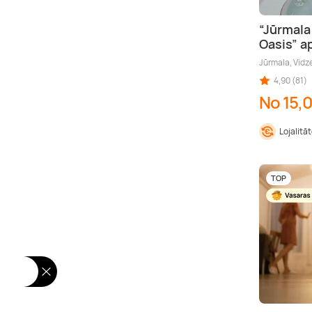
“Jūrmala
Oasis” 
Jūrmala, Vid
4,90 (81)
No 15,
Lojalitā
TOP