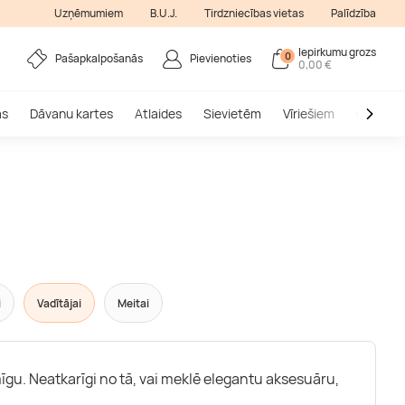
Uzņēmumiem
B.U.J.
Tirdzniecības vietas
Palīdzība
Iepirkumu grozs
0
Pašapkalpošanās
Pievienoties
0,00 €
as
Dāvanu kartes
Atlaides
Sievietēm
Vīriešiem
Outlet
i
Vadītājai
Meitai
mīgu. Neatkarīgi no tā, vai meklē elegantu aksesuāru,