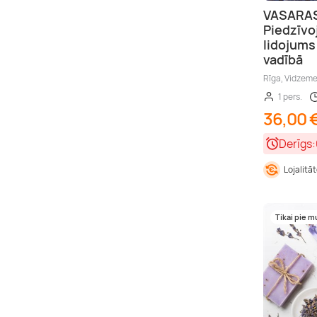
VASARAS
Piedzīvo
lidojums
vadībā
Rīga, Vidzem
1 pers.
36,00 
Derīgs:
Lojalitā
Tikai pie 