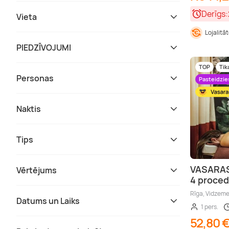
Derīgs:
Vieta
Lojalitā
PIEDZĪVOJUMI
TOP
Tik
Personas
Pasteidzie
Naktis
Tips
VASARAS
Vērtējums
4 proce
Rīga, Vidzem
Datums un Laiks
1 pers.
52,80 