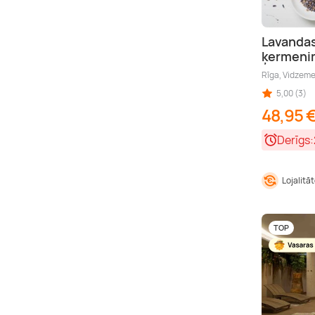
Lavandas
ķermeni
Rīga, Vidzem
5,00 (3)
48,95 
Derīgs:
Lojalitā
TOP