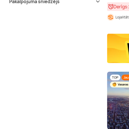
Pakalpojuma sniedzējs
Derīgs:
Lojalitā
TOP
Ja