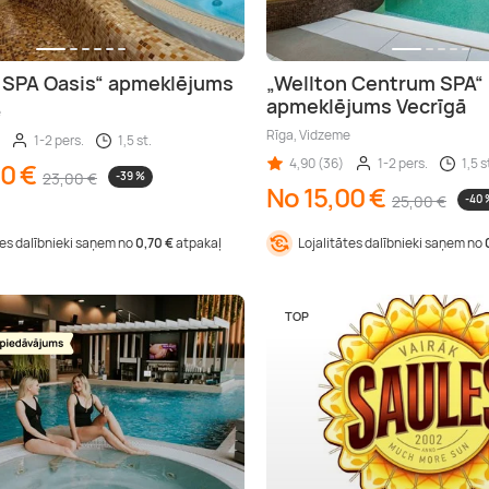
 SPA Oasis“ apmeklējums
„Wellton Centrum SPA“
apmeklējums Vecrīgā
e
Rīga, Vidzeme
1-2 pers.
1,5 st.
4,90 (36)
1-2 pers.
1,5 s
00 €
23,00 €
-39 %
No 15,00 €
25,00 €
-40 
tes dalībnieki saņem no
0,70 €
atpakaļ
Lojalitātes dalībnieki saņem no
TOP