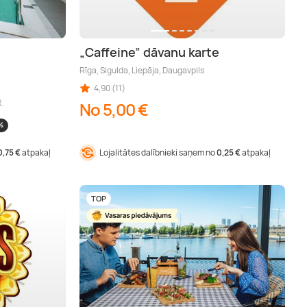
„Caffeine” dāvanu karte
Rīga, Sigulda, Liepāja, Daugavpils
4,90 (11)
t.
No 5,00 €
%
0,75 €
atpakaļ
Lojalitātes dalībnieki saņem no
0,25 €
atpakaļ
TOP