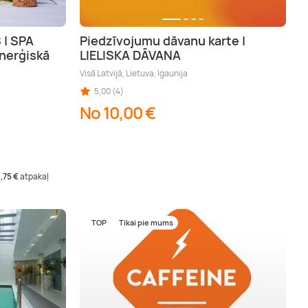
| SPA
Piedzīvojumu dāvanu karte |
Enerģiskā
LIELISKA DĀVANA
Visā Latvijā, Lietuva, Igaunija
5,00 (4)
No 10,00 €
1,75 €
atpakaļ
TOP
Tikai pie mums