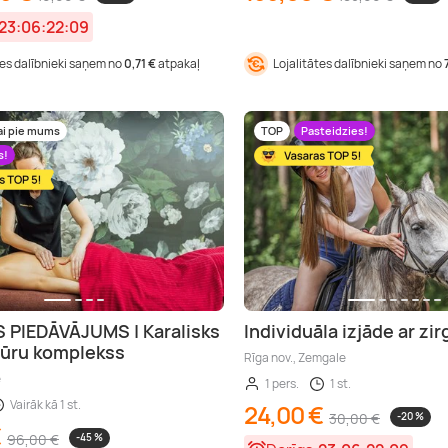
23:06:22:08
tes dalībnieki saņem no
0,71 €
atpakaļ
Lojalitātes dalībnieki saņem no
ai pie mums
TOP
Pasteidzies!
s!
 PIEDĀVĀJUMS | Karalisks
Individuāla izjāde ar zir
dūru komplekss
Rīga nov., Zemgale
e
1 pers.
1 st.
Vairāk kā 1 st.
24,00 €
30,00 €
-20 %
€
96,00 €
-45 %