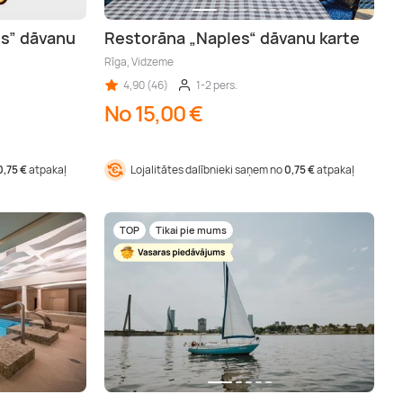
es” dāvanu
Restorāna „Naples“ dāvanu karte
Rīga, Vidzeme
4,90 (46)
1-2 pers.
No 15,00 €
0,75 €
atpakaļ
Lojalitātes dalībnieki saņem no
0,75 €
atpakaļ
TOP
Tikai pie mums