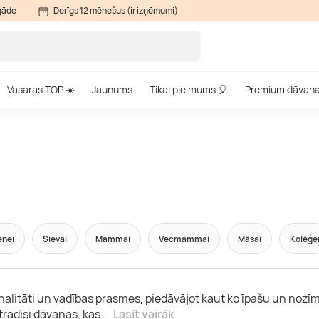
gāde
Derīgs 12 mēnešus (ir izņēmumi)
Vasaras TOP ☀️
Jaunums
Tikai pie mums 🎈
Premium dāvan
enei
Sievai
Mammai
Vecmammai
Māsai
Kolēģe
ionalitāti un vadības prasmes, piedāvājot kaut ko īpašu un nozī
tradīsi dāvanas, kas
...
Lasīt vairāk