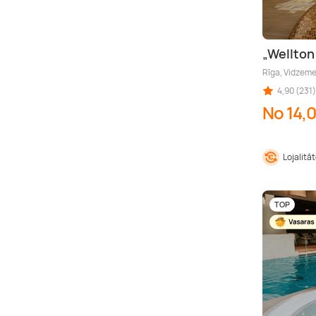
„Wellton
Rīga, Vidzem
4,90 (231)
No 14,
Lojalitā
TOP