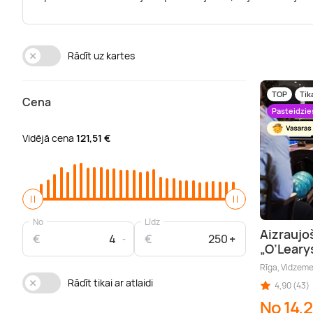
Rādīt uz kartes
TOP
Tik
Cena
Pasteidzie
Vidējā cena
121,51 €
No
Līdz
Aizraujo
€
€
„O’Leary
Rīga, Vidzem
Rādīt tikai ar atlaidi
4,90 (43)
No 14,2