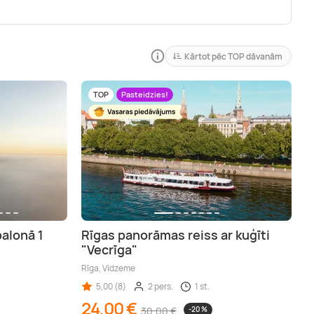
Kārtot pēc TOP dāvanām
TOP
Pasteidzies!
balonā 1
Rīgas panorāmas reiss ar kuģīti
"Vecrīga"
Rīga, Vidzeme
5,00 (8)
2 pers.
1 st.
24,00 €
30,00 €
-20 %