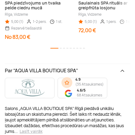
SPA piedzīvojums un tvaika
Saulainais SPA rituāls ar
pelde ciedru mucā
greipfrūta losjonu
Rīga, Vidzeme
Rīga, Vidzeme
5,00 (1)
1-2 pers.
1 st.
5,00 (1)
1 pers.
1 st.
Rezervē tiešsaistē
72,00 €
No 83,00 €
Par “AQUA VILLA BOUTIQUE SPA”
4.9
(
35 Atsauksmes
)
4.6/5
68 Atsauksmes
Salons „AQUA VILLA BOUTIQUE SPA” Rīgā piedāvā unikālu
labsajūtas un skaistuma pieredzi. Šeit laiks rit nedaudz lēnāk,
ļaujot apmeklētājiem pilnībā atslābināties un atjaunoties.
Izbaudiet dažādas, efektīvas procedūras un masāžas, kas ļaus
jums
...
Lasīt vairāk