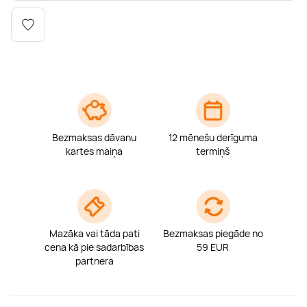
Boulderings
Citas ūdens izklaides
Mūzikas nodarbības
Tetovēšanas salons
Kērlings
Vindsērfings
Deju nodarbības
Deguna un Nabas pīrsings
Kikbokss
Kaitbords
Ausu caurduršana
Piedzīvojumu parki
Procedūras vīriešiem
Bezmaksas dāvanu
12 mēnešu derīguma
kartes maiņa
termiņš
Mazāka vai tāda pati
Bezmaksas piegāde no
cena kā pie sadarbības
59 EUR
partnera