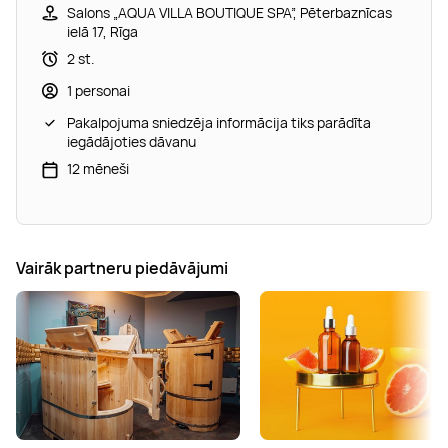
Salons „AQUA VILLA BOUTIQUE SPA”, Pēterbaznīcas
ielā 17, Rīga
2 st.
1 personai
Pakalpojuma sniedzēja informācija tiks parādīta
iegādājoties dāvanu
12 mēneši
Vairāk partneru piedāvājumi