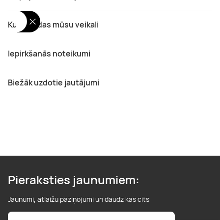
Kur atrodas mūsu veikali
Iepirkšanās noteikumi
Biežāk uzdotie jautājumi
Pieraksties jaunumiem:
Jaunumi, atlaižu paziņojumi un daudz kas cits