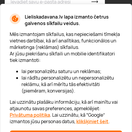
* Esmu iepazinies/usies ar
privātuma politiku
Lieliskadavana.lv lapa izmanto četrus
galvenos sīkfailu veidus.
Mēs izmantojam sīkfailus, kas nepieciešami tīmekļa
vietnes darbībai, kā arī analītikas, funkcionālos un
mārketinga (reklāmas) sīkfailus.
Ar jūsu piekrišanu sīkfaili un mobilie identifikatori
Par "Lieliska dāvana"
tiek izmantoti:
Karjera
lai personalizētu saturu un reklāmas;
Blogs
lai rādītu personalizētu un nepersonalizētu
reklāmu, kā arī mērītu tās efektivitāti
Uzņēmumiem
(piemēram, konversijas).
Lojalitātes klubs 💸
Lai uzzinātu plašāku informāciju, kā arī mainītu vai
atjaunotu savas preferences, apmeklējiet:
Privātuma politika
. Lai uzzinātu, kā “Google”
Palīdzība
izmantos jūsu personas datus,
klikšķiniet šeit
.