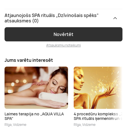
Atjaunojošs SPA rituāls „Dzīvinošais spēks”
atsauksmes (0)
Novērtēt
Atsauksmju noteikumi
Jums varētu interesēt
Laimes terapija no „AQUA VILLA
4 procedūru komplekss „Zel
SPA”
SPA rituāls ķermenim un sej
Rīga, Vidzeme
Rīga, Vidzeme