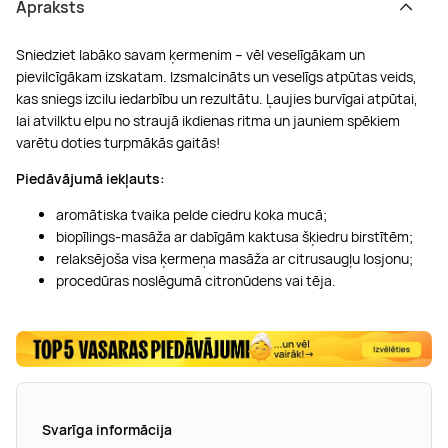
Apraksts
Sniedziet labāko savam ķermenim – vēl veselīgākam un
pievilcīgākam izskatam. Izsmalcināts un veselīgs atpūtas veids,
kas sniegs izcilu iedarbību un rezultātu. Ļaujies burvīgai atpūtai,
lai atvilktu elpu no straujā ikdienas ritma un jauniem spēkiem
varētu doties turpmākās gaitās!
Piedāvājumā iekļauts:
aromātiska tvaika pelde ciedru koka mucā;
biopīlings-masāža ar dabīgām kaktusa šķiedru birstītēm;
relaksējoša visa ķermeņa masāža ar citrusaugļu losjonu;
procedūras noslēgumā citronūdens vai tēja.
Svarīga informācija