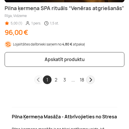
Pilna ķermeņa SPA rituāls “Venēras atgriešanās”
Rīga, Vidzeme
5,00 (1)
1 pers.
1,5 st.
96,00 €
Lojalitātes dalībnieki saņem no
4,80 €
atpakaļ
Apskatīt produktu
1
2
3
...
18
Pilna Ķermeņa Masāža - Atbrīvojieties no Stresa