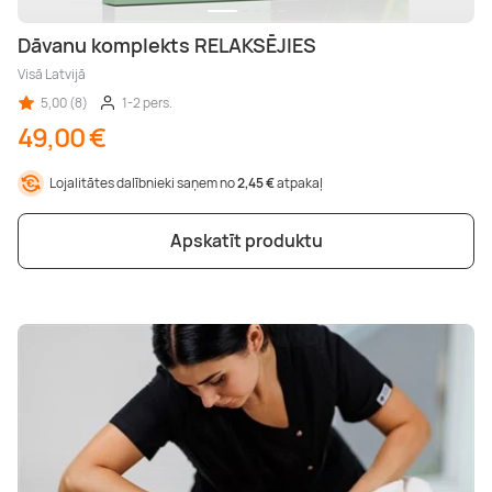
Dāvanu komplekts RELAKSĒJIES
Visā Latvijā
5,00 (8)
1-2 pers.
49,00 €
Lojalitātes dalībnieki saņem no
2,45 €
atpakaļ
Apskatīt produktu