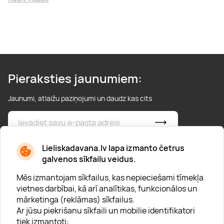
Pieraksties jaunumiem:
Jaunumi, atlaižu paziņojumi un daudz kas cits
* Esmu iepazinies/usies ar
privātuma politiku
Lieliskadavana.lv lapa izmanto četrus
galvenos sīkfailu veidus.
Mēs izmantojam sīkfailus, kas nepieciešami tīmekļa
vietnes darbībai, kā arī analītikas, funkcionālos un
mārketinga (reklāmas) sīkfailus.
Ar jūsu piekrišanu sīkfaili un mobilie identifikatori
Par "Lieliska dāvana"
tiek izmantoti: