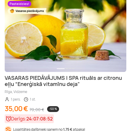
Pasteidzies!
VASARAS PIEDĀVĀJUMS | SPA rituāls ar citronu
eļļu “Enerģiskā vitamīnu deja”
Rīga, Vidzeme
1 pers.
1 st.
35,00 €
70,00 €
-50 %
Derīgs:
24:07:08:50
Lojalitātes dalībnieki saņem no
1,75 €
atpakaļ