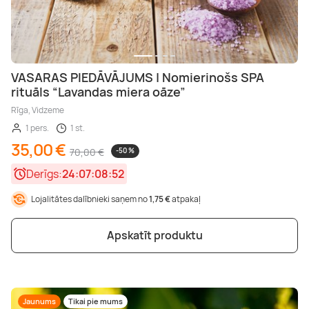
VASARAS PIEDĀVĀJUMS | Nomierinošs SPA
rituāls “Lavandas miera oāze”
Rīga, Vidzeme
1 pers.
1 st.
35,00 €
70,00 €
-50 %
Derīgs:
24:07:08:50
Lojalitātes dalībnieki saņem no
1,75 €
atpakaļ
Apskatīt produktu
Jaunums
Tikai pie mums