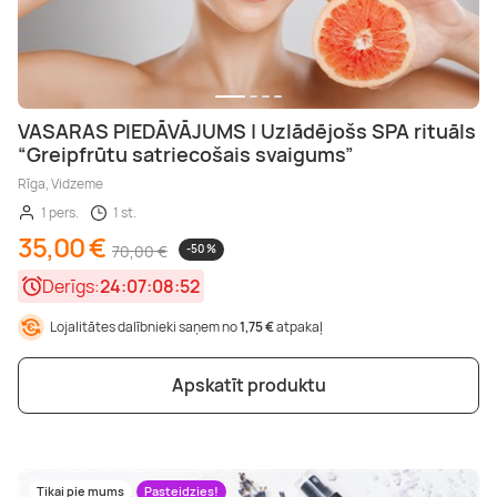
VASARAS PIEDĀVĀJUMS | Uzlādējošs SPA rituāls
“Greipfrūtu satriecošais svaigums”
Rīga, Vidzeme
1 pers.
1 st.
35,00 €
70,00 €
-50 %
Derīgs:
24:07:08:50
Lojalitātes dalībnieki saņem no
1,75 €
atpakaļ
Apskatīt produktu
Tikai pie mums
Pasteidzies!