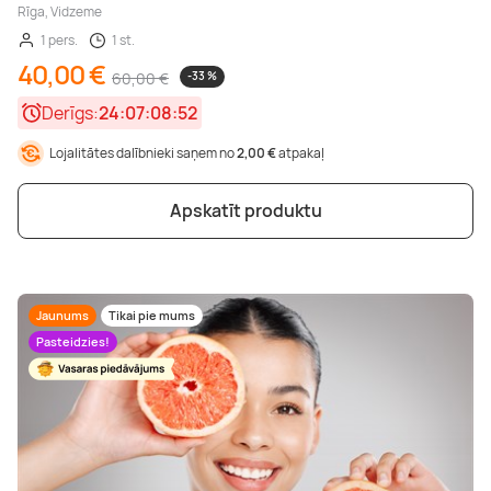
Rīga, Vidzeme
1 pers.
1 st.
40,00 €
60,00 €
-33 %
Derīgs:
24:07:08:50
Lojalitātes dalībnieki saņem no
2,00 €
atpakaļ
Apskatīt produktu
Jaunums
Tikai pie mums
Pasteidzies!