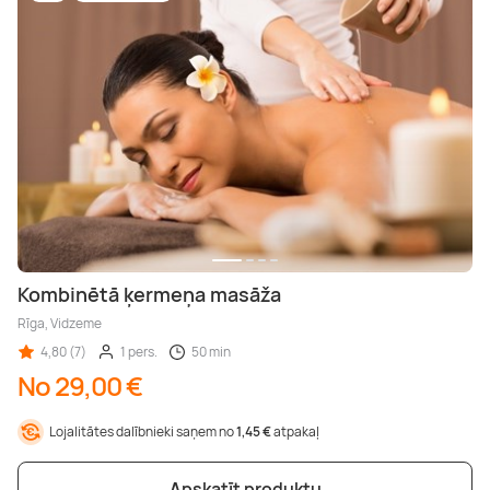
Kombinētā ķermeņa masāža
Rīga, Vidzeme
4,80 (7)
1 pers.
50 min
No 29,00 €
Lojalitātes dalībnieki saņem no
1,45 €
atpakaļ
Apskatīt produktu