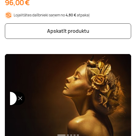
96,00 €
Lojalitātes dalībnieki saņem no
4,80 €
atpakaļ
Apskatīt produktu