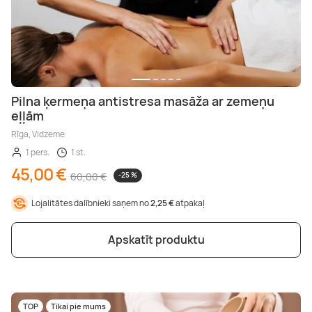
Pilna ķermeņa antistresa masāža ar zemeņu
eļļām
Rīga, Vidzeme
1 pers.
1 st.
45,00 €
60,00 €
-25 %
Lojalitātes dalībnieki saņem no
2,25 €
atpakaļ
Apskatīt produktu
TOP
Tikai pie mums