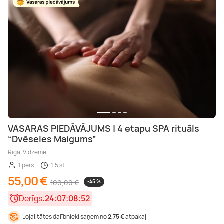
VASARAS PIEDĀVĀJUMS | 4 etapu SPA rituāls
“Dvēseles Maigums”
Rīga, Vidzeme
1 pers.
1,5 st.
55,00 €
100,00 €
-45 %
Derīgs:
24:07:08:50
Lojalitātes dalībnieki saņem no
2,75 €
atpakaļ