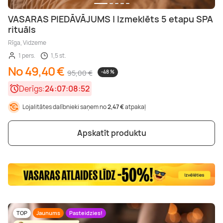
VASARAS PIEDĀVĀJUMS | Izmeklēts 5 etapu SPA
rituāls
Rīga, Vidzeme
1 pers.
1,5 st.
No 49,40 €
95,00 €
-48 %
Derīgs:
24:07:08:50
Lojalitātes dalībnieki saņem no
2,47 €
atpakaļ
Apskatīt produktu
TOP
Jaunums
Pasteidzies!