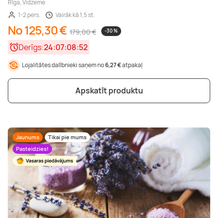
Rīga, Vidzeme
1-2 pers.
Vairāk kā 1,5 st.
No 125,30 €
179,00 €
-30 %
Derīgs:
24:07:08:50
Lojalitātes dalībnieki saņem no
6,27 €
atpakaļ
Apskatīt produktu
Jaunums
Tikai pie mums
Pasteidzies!