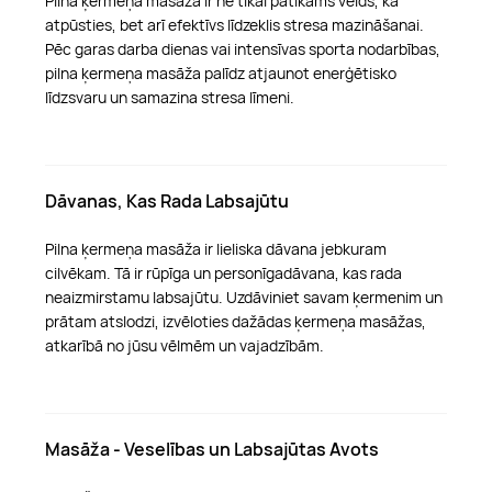
Pilna ķermeņa masāža ir ne tikai patīkams veids, kā
atpūsties, bet arī efektīvs līdzeklis stresa mazināšanai.
Pēc garas darba dienas vai intensīvas sporta nodarbības,
pilna ķermeņa masāža palīdz atjaunot enerģētisko
līdzsvaru un samazina stresa līmeni.
Dāvanas, Kas Rada Labsajūtu
Pilna ķermeņa masāža ir lieliska dāvana jebkuram
cilvēkam. Tā ir rūpīga un personīgadāvana, kas rada
neaizmirstamu labsajūtu. Uzdāviniet savam ķermenim un
prātam atslodzi, izvēloties dažādas ķermeņa masāžas,
atkarībā no jūsu vēlmēm un vajadzībām.
Masāža - Veselības un Labsajūtas Avots