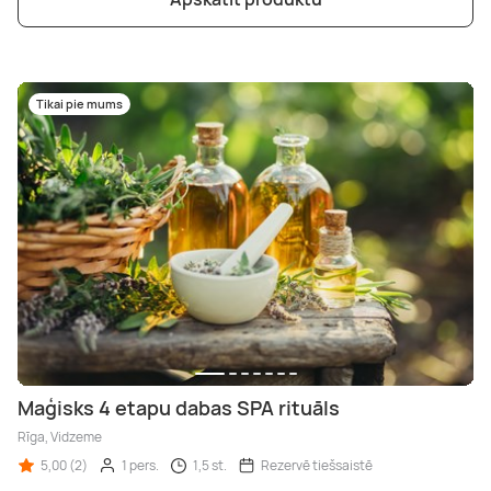
Tikai pie mums
Maģisks 4 etapu dabas SPA rituāls
Rīga, Vidzeme
5,00 (2)
1 pers.
1,5 st.
Rezervē tiešsaistē