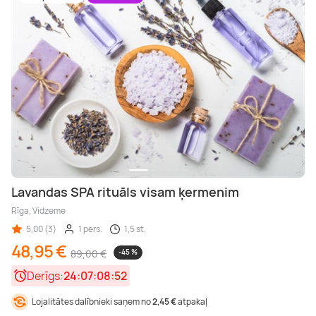
Lavandas SPA rituāls visam ķermenim
Rīga, Vidzeme
5,00 (3)
1 pers.
1,5 st.
48,95 €
89,00 €
-45 %
Derīgs:
24:07:08:50
Lojalitātes dalībnieki saņem no
2,45 €
atpakaļ