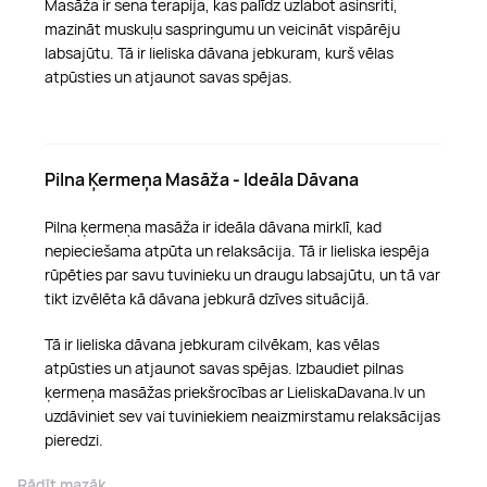
Masāža ir sena terapija, kas palīdz uzlabot asinsriti,
mazināt muskuļu saspringumu un veicināt vispārēju
labsajūtu. Tā ir lieliska dāvana jebkuram, kurš vēlas
atpūsties un atjaunot savas spējas.
Pilna Ķermeņa Masāža - Ideāla Dāvana
Pilna ķermeņa masāža ir ideāla dāvana mirklī, kad
nepieciešama atpūta un relaksācija. Tā ir lieliska iespēja
rūpēties par savu tuvinieku un draugu labsajūtu, un tā var
tikt izvēlēta kā dāvana jebkurā dzīves situācijā.
Tā ir lieliska dāvana jebkuram cilvēkam, kas vēlas
atpūsties un atjaunot savas spējas. Izbaudiet pilnas
ķermeņa masāžas priekšrocības ar LieliskaDavana.lv un
uzdāviniet sev vai tuviniekiem neaizmirstamu relaksācijas
pieredzi.
Rādīt mazāk