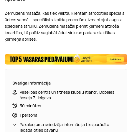
Zemūdens masāža, kas tiek veikta, klientam atrodoties speciālā
ūdens vannā – speciālists izpilda procedūru, izmantojot augsta
spiediena strūklu. Zemūdens masāžai piemīt ķermeni attīroša
iedarbība, tā palīdz saglabāt ādu tvirtu un padara slaidākas
ķermeņa aprises.
Svarīga informācija
Veselības centrs un fitnesa klubs „Fitland“, Dobeles
šoseja 7, Jelgava
30 minūtes
1 persona
Pakalpojuma sniedzēja informācija tiks parādīta
iegādājoties dāvanu