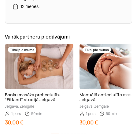
12 mēneši
Vairāk partneru piedāvājumi
Tikai pie mums
Tikai pie mums
Banku masāža pret celulītu
Manuālā anticelulīta masāž
“Fitland” studijā Jelgavā
Jelgavā
Jelgava, Zemgale
Jelgava, Zemgale
1 pers.
50 min
1 pers.
50 min
30,00 €
30,00 €