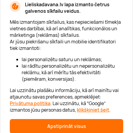
* Esmu iepazinies/usies ar
privātuma politiku
Lieliskadavana.lv lapa izmanto četrus
galvenos sīkfailu veidus.
Mēs izmantojam sīkfailus, kas nepieciešami tīmekļa
vietnes darbībai, kā arī analītikas, funkcionālos un
mārketinga (reklāmas) sīkfailus.
Ar jūsu piekrišanu sīkfaili un mobilie identifikatori
Par "Lieliska dāvana"
tiek izmantoti:
Karjera
lai personalizētu saturu un reklāmas;
Blogs
lai rādītu personalizētu un nepersonalizētu
reklāmu, kā arī mērītu tās efektivitāti
Uzņēmumiem
(piemēram, konversijas).
Lojalitātes klubs 💸
Lai uzzinātu plašāku informāciju, kā arī mainītu vai
atjaunotu savas preferences, apmeklējiet:
Privātuma politika
. Lai uzzinātu, kā “Google”
Palīdzība
izmantos jūsu personas datus,
klikšķiniet šeit
.
“GERA DOVANA” GRUPA
Apstiprināt visus