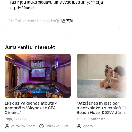
Tas ir ļoti jauks piedāvājums veselības un ķermeņa
stiprināšanai.
Vai šī atsauksme Jums noderēja?
0
0
Jums varētu interesēt
Ekskluzīva dienas atpūta 4
"Atzīšanās mīlestībā"
personām “Skyhouse SPA
pieczvaigžņu viesnīcā "Balt
Cinema”
Beach Hotel & SPA" Jūrmalā
Rīga, Vidzeme
Jūrmala, Vidzeme
Vairāk kā 3 pers.
Vairāk kā 1,5 st.
2 pers.