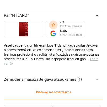
Par “FITLAND”
4.9
(
10 Atsauksmes
)
4.3/5
349 Atsauksmes
Veselības centrs un fitnesa klubs "Fitland", kas atrodas Jelgavā,
piedāvā trenažieru zāles apmeklējumu, individuālos fitnesa
treniņus profesionāļu vadībā, kā arī dažādas skaistumkopšanas
procedūras u. c. Tā ir vieta, kur iespējams izbaudīt gan
...
Lasīt
vairāk
Zemūdens masāža Jelgavā atsauksmes (1)
Piedāvājuma novērtējums