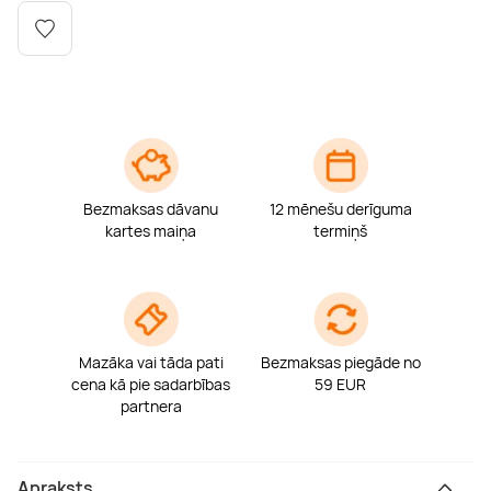
Boulderings
Citas ūdens izklaides
Mūzikas nodarbības
Tetovēšanas salons
Kērlings
Vindsērfings
Deju nodarbības
Deguna un Nabas pīrsings
Kikbokss
Kaitbords
Ausu caurduršana
Bezmaksas dāvanu
12 mēnešu derīguma
Piedzīvojumu parki
Procedūras vīriešiem
kartes maiņa
termiņš
Mazāka vai tāda pati
Bezmaksas piegāde no
cena kā pie sadarbības
59 EUR
partnera
Apraksts