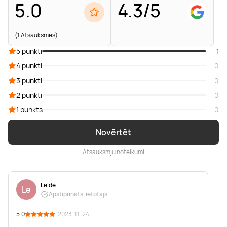
5.0
4.3/5
(1 Atsauksmes)
5 punkti
1
4 punkti
0
3 punkti
0
2 punkti
0
1 punkts
0
Novērtēt
Atsauksmju noteikumi
Lelde
Le
Apstiprināts lietotājs
5.0
· 2023-11-24