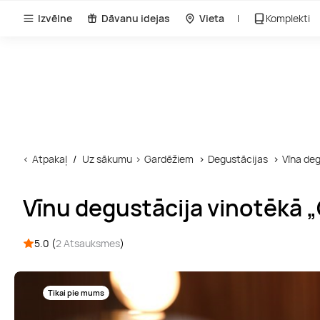
Izvēlne
Dāvanu idejas
Vieta
Komplekti
Atpakaļ
Uz sākumu
Gardēžiem
Degustācijas
Vīna deg
Vīnu degustācija vinotēkā
5.0 (
2 Atsauksmes
)
Tikai pie mums