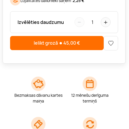
Lojalitātes dalībnieki saņem
2,25 €
−
+
Izvēlēties daudzumu
1
Ielikt grozā
45,00
€
Bezmaksas dāvanu kartes
12 mēnešu derīguma
maiņa
termiņš