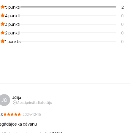
5 punkti
2
4 punkti
0
3 punkti
0
2 punkti
0
1 punkts
0
Jūlija
Jū
Apstiprināts lietotājs
.0
· 2024-12-15
Iegādājos ka dāvanu