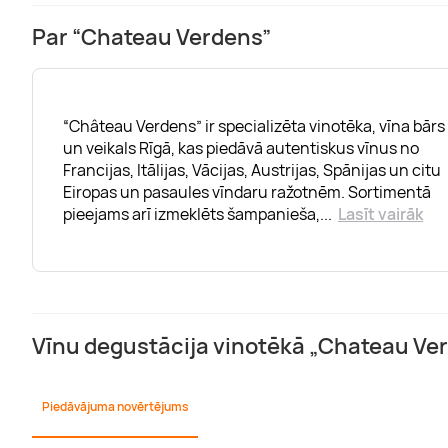
Par “Chateau Verdens”
“Château Verdens” ir specializēta vinotēka, vīna bārs
un veikals Rīgā, kas piedāvā autentiskus vīnus no
Francijas, Itālijas, Vācijas, Austrijas, Spānijas un citu
Eiropas un pasaules vīndaru ražotnēm. Sortimentā
pieejams arī izmeklēts šampanieša,
...
Lasīt vairāk
Vīnu degustācija vinotēkā „Chateau Ve
Piedāvājuma novērtējums