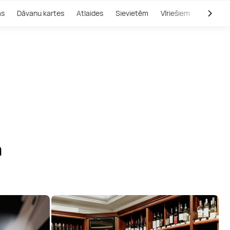
as
Dāvanu kartes
Atlaides
Sievietēm
Vīriešiem
Outlet
m