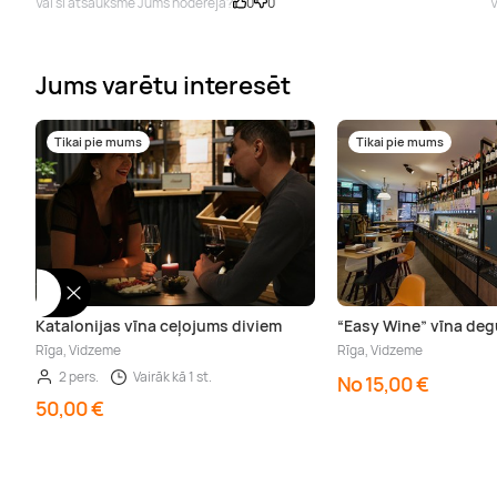
Vai šī atsauksme Jums noderēja?
0
0
V
Jums varētu interesēt
Tikai pie mums
Tikai pie mums
Katalonijas vīna ceļojums diviem
“Easy Wine” vīna deg
Rīga, Vidzeme
Rīga, Vidzeme
2 pers.
Vairāk kā 1 st.
No 15,00 €
50,00 €