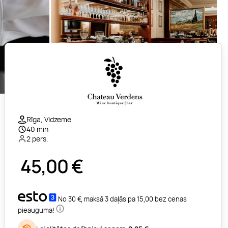
Rīga, Vidzeme
40 min
2 pers.
45,00
€
No 30 €, maksā 3 daļās pa 15,00 bez cenas
pieauguma!