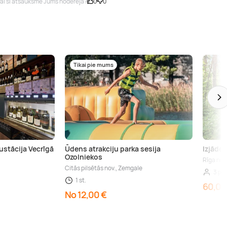
ai šī atsauksme Jums noderēja?
0
0
Tikai pie mums
ustācija Vecrīgā
Ūdens atrakciju parka sesija
Izjāde 
Ozolniekos
Rīga nov
Citās pilsētās nov., Zemgale
3 per
1 st.
60,00
No 12,00 €