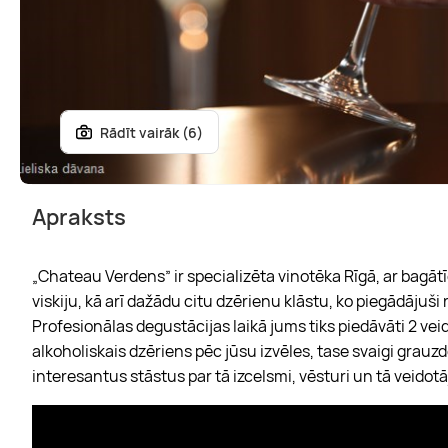
Rādīt vairāk (6)
Apraksts
„Chateau Verdens” ir specializēta vinotēka Rīgā, ar bagāt
viskiju, kā arī dažādu citu dzērienu klāstu, ko piegādājuši r
Profesionālas degustācijas laikā jums tiks piedāvāti 2 veidu
alkoholiskais dzēriens pēc jūsu izvēles, tase svaigi grauz
interesantus stāstus par tā izcelsmi, vēsturi un tā veidotāj