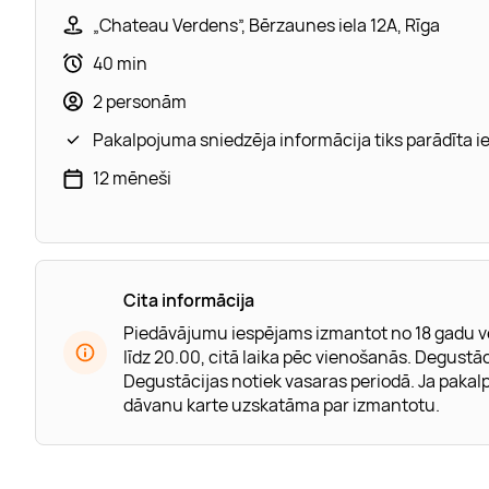
„Chateau Verdens”, Bērzaunes iela 12A, Rīga
40 min
2 personām
Pakalpojuma sniedzēja informācija tiks parādīta 
12 mēneši
Cita informācija
Piedāvājumu iespējams izmantot no 18 gadu v
līdz 20.00, citā laika pēc vienošanās. Degustāci
Degustācijas notiek vasaras periodā. Ja pakalp
dāvanu karte uzskatāma par izmantotu.