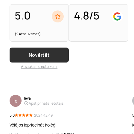
5.0
4.8/5
(2 Atsauksmes)
Novērtēt
Atsauksmju noteikumi
Ieva
Ie
Apstiprināts lietotājs
5.0
· 2024-12-19
5
Vēlējos iepriecināt kolēģi