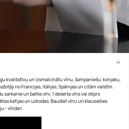
īgu kvalitatīvu un izsmalcinātu vīnu, šampaniešu, konjaku,
ažotāji no Francijas, Itālijas, Spānijas un citām valstīm.
 sarkanie un baltie vīni, 1 deserta vīns vai stiprs
dētas kafijas un uzkodas. Baudiet vīnu un klausieties
u - vīndari.