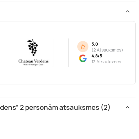
5.0
(
2 Atsauksmes
)
4.8/5
13 Atsauksmes
rdens” 2 personām atsauksmes (2)