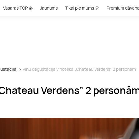
Vasaras TOP ☀️
Jaunums
Tikai pie mums 🎈
Premium dāvan
ustācija
Vīnu degustācija vinotēkā „Chateau Verdens” 2 personām
 „Chateau Verdens” 2 personā